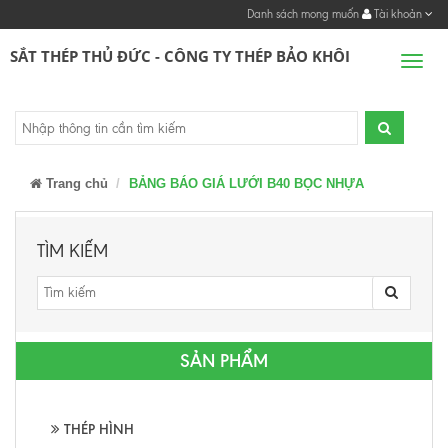
Danh sách mong muốn
Tài khoản
SẮT THÉP THỦ ĐỨC - CÔNG TY THÉP BẢO KHÔI
Men
Trang chủ
BẢNG BÁO GIÁ LƯỚI B40 BỌC NHỰA
TÌM KIẾM
SẢN PHẨM
THÉP HÌNH