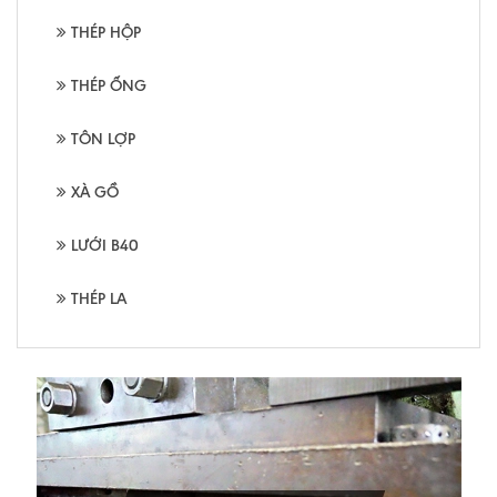
THÉP HỘP
THÉP ỐNG
TÔN LỢP
XÀ GỒ
LƯỚI B40
THÉP LA