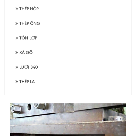
THÉP HỘP
THÉP ỐNG
TÔN LỢP
XÀ GỒ
LƯỚI B40
THÉP LA