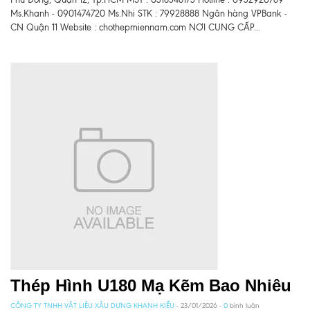
Ms.Khanh - 0901474720 Ms.Nhi STK : 79928888 Ngân hàng VPBank -
CN Quận 11 Website : chothepmiennam.com NƠI CUNG CẤP...
Thép Hình U180 Mạ Kẽm Bao Nhiêu
CÔNG TY TNHH VẬT LIỆU XÂU DỰNG KHANH KIỀU
- 23/01/2026 -
0
bình luận