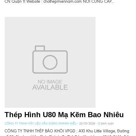
CN Quận 11 Website : chothepmiennam.com NƠI CUNG CẤP...
Thép Hình U80 Mạ Kẽm Bao Nhiêu
CÔNG TY TNHH VẬT LIỆU XÂU DỰNG KHANH KIỀU
- 23/01/2026 -
0
bình luận
CÔNG TY TNHH THÉP BẢO KHÔI VPGD : A10 Khu Little Village, Đường