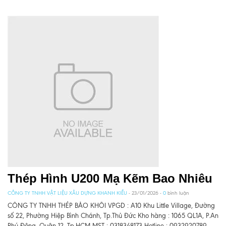
Thép Hình U200 Mạ Kẽm Bao Nhiêu
CÔNG TY TNHH VẬT LIỆU XÂU DỰNG KHANH KIỀU
- 23/01/2026 -
0
bình luận
CÔNG TY TNHH THÉP BẢO KHÔI VPGD : A10 Khu Little Village, Đường
số 22, Phường Hiệp Bình Chánh, Tp.Thủ Đức Kho hàng : 1065 QL1A, P.An
Phú Đông, Quận 12, Tp.HCM MST : 0318348173 Hotline : 0932920789