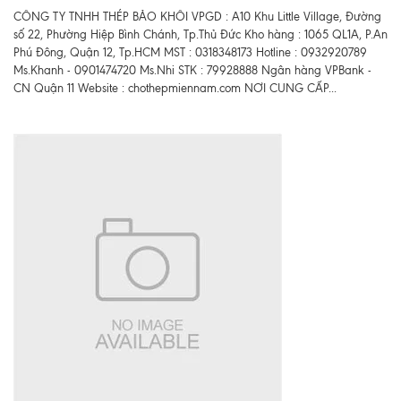
CÔNG TY TNHH THÉP BẢO KHÔI VPGD : A10 Khu Little Village, Đường
số 22, Phường Hiệp Bình Chánh, Tp.Thủ Đức Kho hàng : 1065 QL1A, P.An
Phú Đông, Quận 12, Tp.HCM MST : 0318348173 Hotline : 0932920789
Ms.Khanh - 0901474720 Ms.Nhi STK : 79928888 Ngân hàng VPBank -
CN Quận 11 Website : chothepmiennam.com NƠI CUNG CẤP...