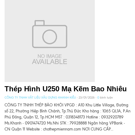
Thép Hình U250 Mạ Kẽm Bao Nhiêu
CÔNG TY TNHH VẬT LIỆU XÂU DỰNG KHANH KIỀU
- 23/01/2026 -
0
bình luận
CÔNG TY TNHH THÉP BẢO KHÔI VPGD : A10 Khu Little Village, Đường
số 22, Phường Hiệp Bình Chánh, Tp.Thủ Đức Kho hàng : 1065 QL1A, P.An
Phú Đông, Quận 12, Tp.HCM MST : 0318348173 Hotline : 0932920789
Ms.Khanh - 0901474720 Ms.Nhi STK : 79928888 Ngân hàng VPBank -
CN Quận 11 Website : chothepmiennam.com NƠI CUNG CẤP...