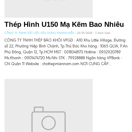
Thép Hình U150 Mạ Kẽm Bao Nhiêu
CÔNG TY TNHH VẬT LIỆU XÂU DỰNG KHANH KIỀU
- 23/01/2026 -
0
bình luận
CÔNG TY TNHH THÉP BẢO KHÔI VPGD : A10 Khu Little Village, Đường
số 22, Phường Hiệp Bình Chánh, Tp.Thủ Đức Kho hàng : 1065 QL1A, P.An
Phú Đông, Quận 12, Tp.HCM MST : 0318348173 Hotline : 0932920789
Ms.Khanh - 0901474720 Ms.Nhi STK : 79928888 Ngân hàng VPBank -
CN Quận 11 Website : chothepmiennam.com NƠI CUNG CẤP...