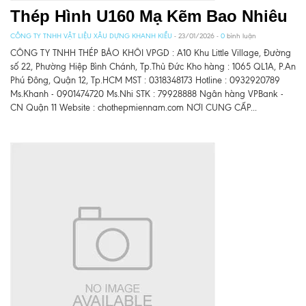
Thép Hình U160 Mạ Kẽm Bao Nhiêu
CÔNG TY TNHH VẬT LIỆU XÂU DỰNG KHANH KIỀU
- 23/01/2026 -
0
bình luận
CÔNG TY TNHH THÉP BẢO KHÔI VPGD : A10 Khu Little Village, Đường
số 22, Phường Hiệp Bình Chánh, Tp.Thủ Đức Kho hàng : 1065 QL1A, P.An
Phú Đông, Quận 12, Tp.HCM MST : 0318348173 Hotline : 0932920789
Ms.Khanh - 0901474720 Ms.Nhi STK : 79928888 Ngân hàng VPBank -
CN Quận 11 Website : chothepmiennam.com NƠI CUNG CẤP...