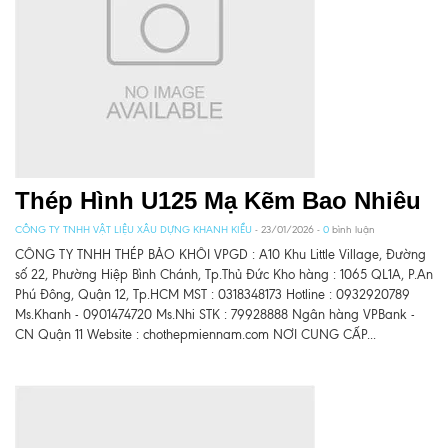
Thép Hình U125 Mạ Kẽm Bao Nhiêu
CÔNG TY TNHH VẬT LIỆU XÂU DỰNG KHANH KIỀU
- 23/01/2026 -
0
bình luận
CÔNG TY TNHH THÉP BẢO KHÔI VPGD : A10 Khu Little Village, Đường
số 22, Phường Hiệp Bình Chánh, Tp.Thủ Đức Kho hàng : 1065 QL1A, P.An
Phú Đông, Quận 12, Tp.HCM MST : 0318348173 Hotline : 0932920789
Ms.Khanh - 0901474720 Ms.Nhi STK : 79928888 Ngân hàng VPBank -
CN Quận 11 Website : chothepmiennam.com NƠI CUNG CẤP...