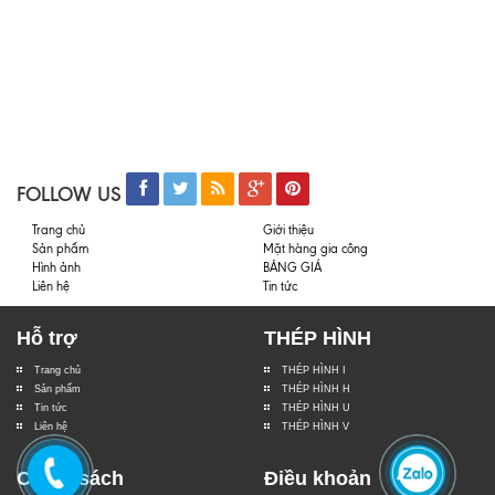
FOLLOW US
Trang chủ
Giới thiệu
Sản phẩm
Mặt hàng gia công
Hình ảnh
BẢNG GIÁ
Liên hệ
Tin tức
Hỗ trợ
THÉP HÌNH
Trang chủ
THÉP HÌNH I
Sản phẩm
THÉP HÌNH H
Tin tức
THÉP HÌNH U
Liên hệ
THÉP HÌNH V
Chính sách
Điều khoản