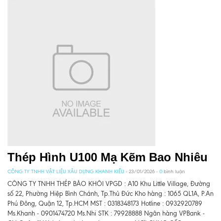
Thép Hình U100 Mạ Kẽm Bao Nhiêu
CÔNG TY TNHH VẬT LIỆU XÂU DỰNG KHANH KIỀU
- 23/01/2026 -
0
bình luận
CÔNG TY TNHH THÉP BẢO KHÔI VPGD : A10 Khu Little Village, Đường
số 22, Phường Hiệp Bình Chánh, Tp.Thủ Đức Kho hàng : 1065 QL1A, P.An
Phú Đông, Quận 12, Tp.HCM MST : 0318348173 Hotline : 0932920789
Ms.Khanh - 0901474720 Ms.Nhi STK : 79928888 Ngân hàng VPBank -