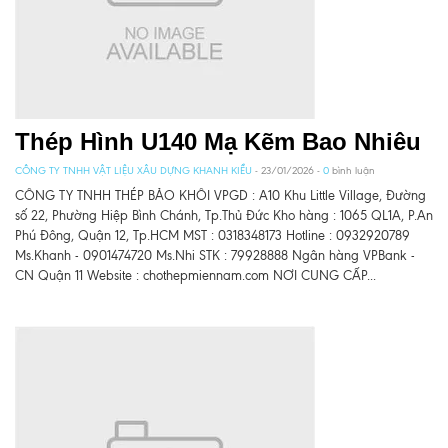
Thép Hình U140 Mạ Kẽm Bao Nhiêu
CÔNG TY TNHH VẬT LIỆU XÂU DỰNG KHANH KIỀU
- 23/01/2026 -
0
bình luận
CÔNG TY TNHH THÉP BẢO KHÔI VPGD : A10 Khu Little Village, Đường
số 22, Phường Hiệp Bình Chánh, Tp.Thủ Đức Kho hàng : 1065 QL1A, P.An
Phú Đông, Quận 12, Tp.HCM MST : 0318348173 Hotline : 0932920789
Ms.Khanh - 0901474720 Ms.Nhi STK : 79928888 Ngân hàng VPBank -
CN Quận 11 Website : chothepmiennam.com NƠI CUNG CẤP...