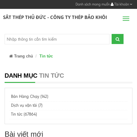
Danh sách mong muốn
Tài khoản
SẮT THÉP THỦ ĐỨC - CÔNG TY THÉP BẢO KHÔI
Men
Trang chủ
Tin tức
DANH MỤC
TIN TỨC
Bán Hàng Chạy (142)
Dịch vụ vận tải (7)
Tin tức (67864)
Bài viết mới