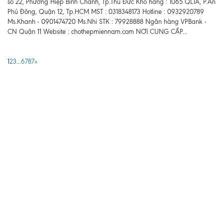
số 22, Phường Hiệp Bình Chánh, Tp.Thủ Đức Kho hàng : 1065 QL1A, P.An
Phú Đông, Quận 12, Tp.HCM MST : 0318348173 Hotline : 0932920789
Ms.Khanh - 0901474720 Ms.Nhi STK : 79928888 Ngân hàng VPBank -
CN Quận 11 Website : chothepmiennam.com NƠI CUNG CẤP...
1
2
3
...
6787
»