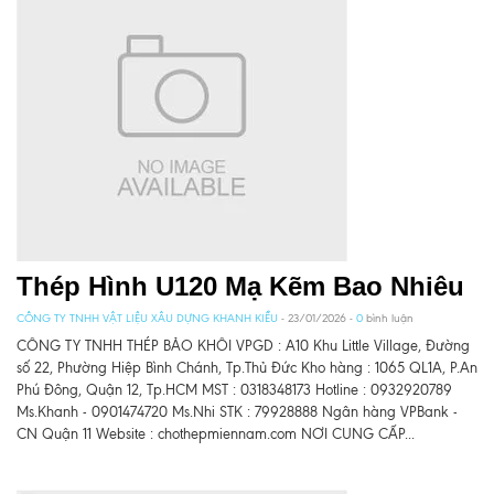
Thép Hình U120 Mạ Kẽm Bao Nhiêu
CÔNG TY TNHH VẬT LIỆU XÂU DỰNG KHANH KIỀU
- 23/01/2026 -
0
bình luận
CÔNG TY TNHH THÉP BẢO KHÔI VPGD : A10 Khu Little Village, Đường
số 22, Phường Hiệp Bình Chánh, Tp.Thủ Đức Kho hàng : 1065 QL1A, P.An
Phú Đông, Quận 12, Tp.HCM MST : 0318348173 Hotline : 0932920789
Ms.Khanh - 0901474720 Ms.Nhi STK : 79928888 Ngân hàng VPBank -
CN Quận 11 Website : chothepmiennam.com NƠI CUNG CẤP...