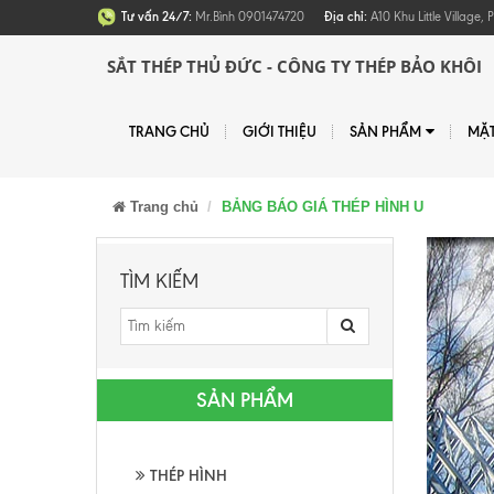
Tư vấn 24/7:
Mr.Bình 0901474720
Địa chỉ:
A10 Khu Little Village
SẮT THÉP THỦ ĐỨC - CÔNG TY THÉP BẢO KHÔI
TRANG CHỦ
GIỚI THIỆU
SẢN PHẨM
MẶ
Trang chủ
BẢNG BÁO GIÁ THÉP HÌNH U
TÌM KIẾM
SẢN PHẨM
THÉP HÌNH