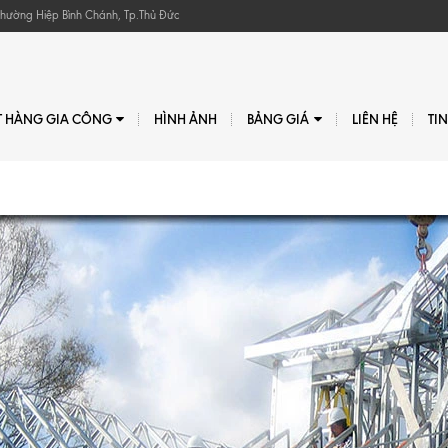
, Phường Hiệp Bình Chánh, Tp.Thủ Đức
T HÀNG GIA CÔNG
HÌNH ẢNH
BẢNG GIÁ
LIÊN HỆ
TI