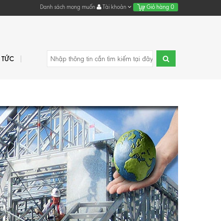
Danh sách mong muốn
Tài khoản
Giỏ hàng
0
N TỨC