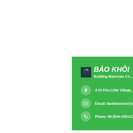
BẢO KHÔI
Building Materials Co ,.
A10 Khu Little Villag
Email:
baokhoisteel@
Phone: Mr.Bình 09014