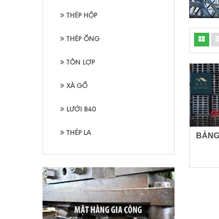
THÉP HỘP
THÉP ỐNG
TÔN LỢP
XÀ GỒ
LƯỚI B40
THÉP LA
BẢNG