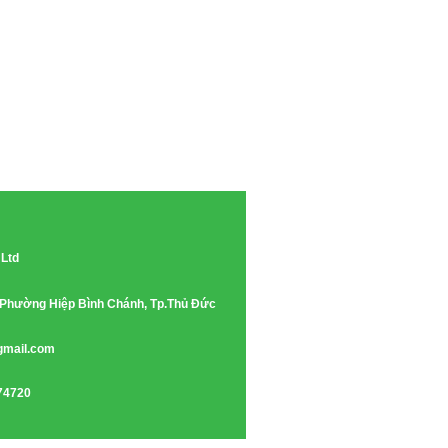
 Ltd
e, Phường Hiệp Bình Chánh, Tp.Thủ Đức
gmail.com
74720