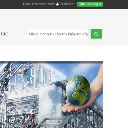
Danh sách mong muốn
Tài khoản
Giỏ hàng
0
N TỨC