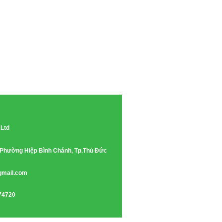
 Ltd
e, Phường Hiệp Bình Chánh, Tp.Thủ Đức
gmail.com
74720