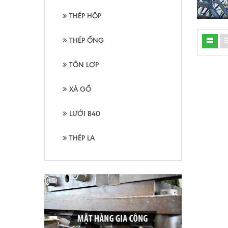
THÉP HỘP
THÉP ỐNG
TÔN LỢP
XÀ GỒ
LƯỚI B40
THÉP LA