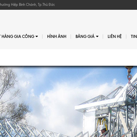
, Phường Hiệp Bình Chánh, Tp.Thủ Đức
T HÀNG GIA CÔNG
HÌNH ẢNH
BẢNG GIÁ
LIÊN HỆ
TI