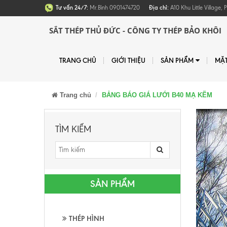
Tư vấn 24/7:
Mr.Bình 0901474720
Địa chỉ:
A10 Khu Little Village
SẮT THÉP THỦ ĐỨC - CÔNG TY THÉP BẢO KHÔI
TRANG CHỦ
GIỚI THIỆU
SẢN PHẨM
MẶ
Trang chủ
BẢNG BÁO GIÁ LƯỚI B40 MẠ KẼM
TÌM KIẾM
SẢN PHẨM
THÉP HÌNH