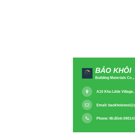
BẢO KHÔI
Building Materials Co ,.
A10 Khu Little Villag
Email:
baokhoisteel@
Phone: Mr.Bình 09014