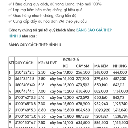
✅ Hàng đúng quy cách, đủ trọng lượng, thép mới 100%
✅ Lớp mạ kẽm bền chắc, chống gỉ hiệu quả
✅ Giao hàng nhanh chóng, đúng tiến độ
✅ Cung cấp đầy đủ hóa đơn VAT theo yêu cầu
Công ty chúng tôi gửi tới quý khách hàng
BẢNG BÁO GIÁ THÉP
HÌNH U
như sau :
BẢNG QUY CÁCH THÉP HÌNH U
ĐƠN GIÁ
STT
QUY CÁCH
KG/M
ĐVT
KG
CÂY 6M
MẠ KẼM
NHÚNG
1
U50*32*2.5
2.50
cây 6m
17,100
256,500
348,000
444,000
2
U65*35*2.8
2.80
cây 6m
16,500
277,200
379,680
487,200
3
U80*40*4Q
5.16
cây 6m
15,200
470,592
650,160
842,112
4
U80*43*4.5
7.00
cây 6m
15,200
638,400
882,000
1,134,00
5
U100*42*3.3
5.16
cây 6m
15,200
470,592
650,160
842,112
6
U100*45*3.8
7.30
cây 6m
15,500
678,900
932,940
1,195,74
7
U100*48*5.3
8.60
cây 6m
15,600
804,960
1,093,920
1,413,84
8
U100*50*5.0
9.36
cây 6m
15,800
887,328
1,201,824
1,538,78
9
U120*50*4.7
7.50
cây 6m
14,100
634,500
886,500
1,165,50