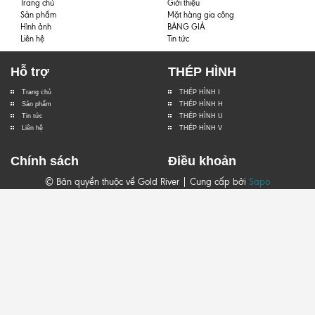
Trang chủ
Giới thiệu
Sản phẩm
Mặt hàng gia công
Hình ảnh
BẢNG GIÁ
Liên hệ
Tin tức
Hỗ trợ
THÉP HÌNH
Trang chủ
THÉP HÌNH I
Sản phẩm
THÉP HÌNH H
Tin tức
THÉP HÌNH U
Liên hệ
THÉP HÌNH V
Chính sách
Điều khoản
© Bản quyền thuộc về Gold River | Cung cấp bởi
Sapo