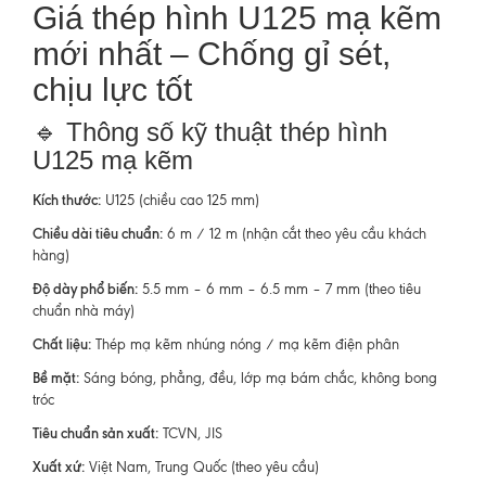
Giá thép hình U125 mạ kẽm
mới nhất – Chống gỉ sét,
chịu lực tốt
🔹 Thông số kỹ thuật thép hình
U125 mạ kẽm
Kích thước:
U125 (chiều cao 125 mm)
Chiều dài tiêu chuẩn:
6 m / 12 m (nhận cắt theo yêu cầu khách
hàng)
Độ dày phổ biến:
5.5 mm – 6 mm – 6.5 mm – 7 mm (theo tiêu
chuẩn nhà máy)
Chất liệu:
Thép mạ kẽm nhúng nóng / mạ kẽm điện phân
Bề mặt:
Sáng bóng, phẳng, đều, lớp mạ bám chắc, không bong
tróc
Tiêu chuẩn sản xuất:
TCVN, JIS
Xuất xứ:
Việt Nam, Trung Quốc (theo yêu cầu)