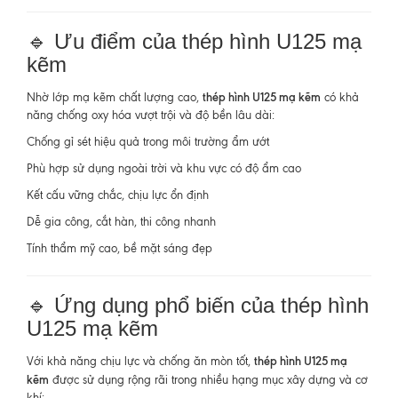
🔹 Ưu điểm của thép hình U125 mạ
kẽm
thép hình U125 mạ kẽm
Nhờ lớp mạ kẽm chất lượng cao,
có khả
năng chống oxy hóa vượt trội và độ bền lâu dài:
Chống gỉ sét hiệu quả trong môi trường ẩm ướt
Phù hợp sử dụng ngoài trời và khu vực có độ ẩm cao
Kết cấu vững chắc, chịu lực ổn định
Dễ gia công, cắt hàn, thi công nhanh
Tính thẩm mỹ cao, bề mặt sáng đẹp
🔹 Ứng dụng phổ biến của thép hình
U125 mạ kẽm
thép hình U125 mạ
Với khả năng chịu lực và chống ăn mòn tốt,
kẽm
được sử dụng rộng rãi trong nhiều hạng mục xây dựng và cơ
khí: