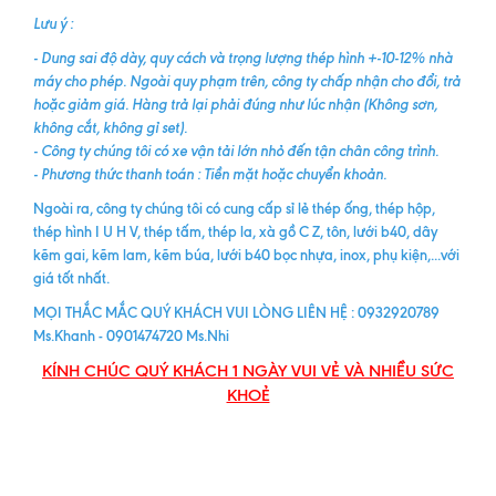
Lưu ý :
- Dung sai độ dày, quy cách và trọng lượng thép hình +-10-12% nhà
máy cho phép. Ngoài quy phạm trên, công ty chấp nhận cho đổi, trả
hoặc giảm giá. Hàng trả lại phải đúng như lúc nhận (Không sơn,
không cắt, không gỉ set).
- Công ty chúng tôi có xe vận tải lớn nhỏ đến tận chân công trình.
- Phương thức thanh toán : Tiền mặt hoặc chuyển khoản.
Ngoài ra, công ty chúng tôi có cung cấp sỉ lẻ thép ống, thép hộp,
thép hình I U H V, thép tấm, thép la, xà gồ C Z, tôn, lưới b40, dây
kẽm gai, kẽm lam, kẽm búa, lưới b40 bọc nhựa, inox, phụ kiện,...với
giá tốt nhất.
MỌI THẮC MẮC QUÝ KHÁCH VUI LÒNG LIÊN HỆ : 0932920789
Ms.Khanh - 0901474720 Ms.Nhi
KÍNH CHÚC QUÝ KHÁCH 1 NGÀY VUI VẺ VÀ NHIỀU SỨC
KHOẺ