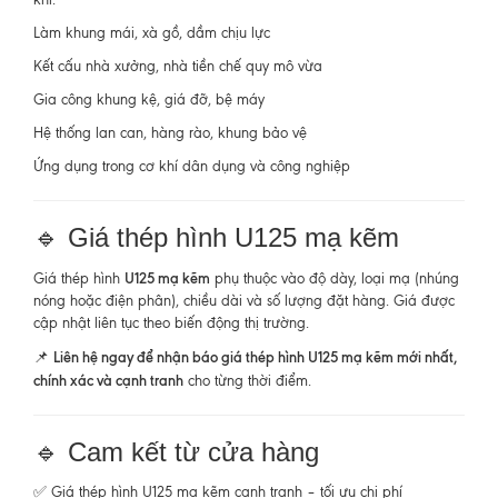
Làm khung mái, xà gồ, dầm chịu lực
Kết cấu nhà xưởng, nhà tiền chế quy mô vừa
Gia công khung kệ, giá đỡ, bệ máy
Hệ thống lan can, hàng rào, khung bảo vệ
Ứng dụng trong cơ khí dân dụng và công nghiệp
🔹 Giá thép hình U125 mạ kẽm
U125 mạ kẽm
Giá thép hình
phụ thuộc vào độ dày, loại mạ (nhúng
nóng hoặc điện phân), chiều dài và số lượng đặt hàng. Giá được
cập nhật liên tục theo biến động thị trường.
Liên hệ ngay để nhận báo giá thép hình U125 mạ kẽm mới nhất,
📌
chính xác và cạnh tranh
cho từng thời điểm.
🔹 Cam kết từ cửa hàng
✅ Giá thép hình U125 mạ kẽm cạnh tranh – tối ưu chi phí