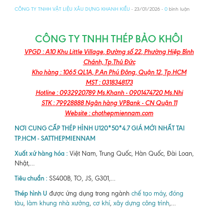
CÔNG TY TNHH VẬT LIỆU XÂU DỰNG KHANH KIỀU
- 23/01/2026 -
0
bình luận
CÔNG TY TNHH THÉP BẢO KHÔI
VPGD : A10 Khu Little Village, Đường số 22, Phường Hiệp Bình
Chánh, Tp.Thủ Đức
Kho hàng : 1065 QL1A, P.An Phú Đông, Quận 12, Tp.HCM
MST : 0318348173
Hotline : 0932920789 Ms.Khanh - 0901474720 Ms.Nhi
STK : 79928888 Ngân hàng VPBank - CN Quận 11
Website : chothepmiennam.com
NƠI CUNG CẤP THÉP HÌNH U120*50*4.7 GIÁ MỚI NHẤT TAI
TP.HCM - SATTHEPMIENNAM
Xuất xứ hàng hóa :
Việt Nam, Trung Quốc, Hàn Quốc, Đài Loan,
Nhật,…
Tiêu chuẩn :
SS400B, TO, JS, G301,…
Thép hình U
được ứng dụng trong ngành
chế tạo máy
,
đóng
tàu
,
làm khung nhà xưởng
,
cơ khí
,
xây dựng công trình
,…