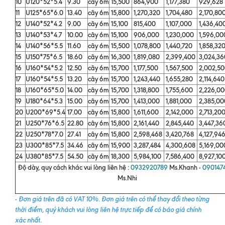
10
U120*52*5.4
9.30
cây 6m
15,500
864,900
1,177,380
929,628
11
U125*65*6.0
13.40
cây 6m
15,800
1,270,320
1,704,480
2,170,80
12
U140*52*4.2
9.00
cây 6m
15,100
815,400
1,107,000
1,436,40
13
U140*53*4.7
10.00
cây 6m
15,100
906,000
1,230,000
1,596,0
14
U140*56*5.5
11.60
cây 6m
15,500
1,078,800
1,440,720
1,858,32
15
U150*75*6.5
18.60
cây 6m
16,300
1,819,080
2,399,400
3,024,3
16
U160*54*5.2
12.50
cây 6m
15,700
1,177,500
1,567,500
2,002,5
17
U160*54*5.5
13.20
cây 6m
15,700
1,243,440
1,655,280
2,114,64
18
U160*65*5.0
14.00
cây 6m
15,700
1,318,800
1,755,600
2,226,0
19
U180*64*5.3
15.00
cây 6m
15,700
1,413,000
1,881,000
2,385,0
20
U200*69*5.4
17.00
cây 6m
15,800
1,611,600
2,142,000
2,713,20
21
U250*76*6.5
22.80
cây 6m
15,800
2,161,440
2,845,440
3,447,3
22
U250*78*7.0
27.41
cây 6m
15,800
2,598,468
3,420,768
4,127,94
23
U300*85*7.5
34.46
cây 6m
15,900
3,287,484
4,300,608
5,169,0
24
U380*85*7.5
54.50
cây 6m
18,300
5,984,100
7,586,400
8,927,10
Độ dày, quy cách khác vui lòng liên hệ :
0932920789
Ms.Khanh -
090147
Ms.Nhi
-
Đơn giá trên đã có VAT 10%. Đơn giá trên có thể thay đổi theo từng
thời điểm, quý khách vui lòng liên hệ trực tiếp để có báo giá chính
xác nhất.