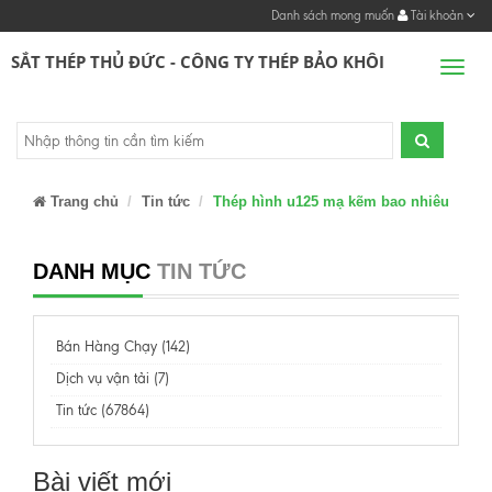
Danh sách mong muốn
Tài khoản
SẮT THÉP THỦ ĐỨC - CÔNG TY THÉP BẢO KHÔI
Men
Trang chủ
Tin tức
Thép hình u125 mạ kẽm bao nhiêu
DANH MỤC
TIN TỨC
Bán Hàng Chạy (142)
Dịch vụ vận tải (7)
Tin tức (67864)
Bài viết mới