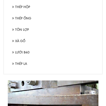
THÉP HỘP
THÉP ỐNG
TÔN LỢP
XÀ GỒ
LƯỚI B40
THÉP LA