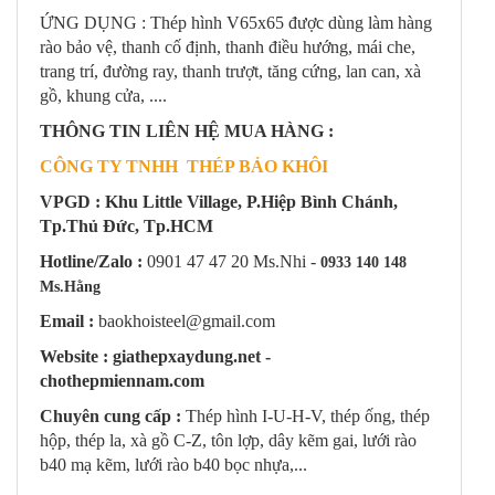
ỨNG DỤNG : Thép hình V65x65 được dùng làm hàng
rào bảo vệ, thanh cố định, thanh điều hướng, mái che,
trang trí, đường ray, thanh trượt, tăng cứng, lan can, xà
gồ, khung cửa, ....
THÔNG TIN LIÊN HỆ MUA HÀNG :
CÔNG TY TNHH THÉP BẢO KHÔI
VPGD : Khu Little Village, P.Hiệp Bình Chánh,
Tp.Thủ Đức, Tp.HCM
Hotline/Zalo :
0901 47 47 20 Ms.Nhi -
0933 140 148
Ms.Hằng
Email :
baokhoisteel@gmail.com
Website : giathepxaydung.net -
chothepmiennam.com
Chuyên cung cấp :
Thép hình I-U-H-V, thép ống, thép
hộp, thép la, xà gồ C-Z, tôn lợp, dây kẽm gai, lưới rào
b40 mạ kẽm, lưới rào b40 bọc nhựa,...