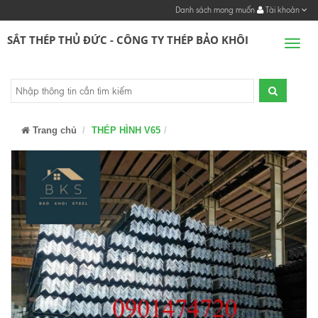
Danh sách mong muốn
Tài khoản
SẮT THÉP THỦ ĐỨC - CÔNG TY THÉP BẢO KHÔI
Men
Trang chủ
THÉP HÌNH V65