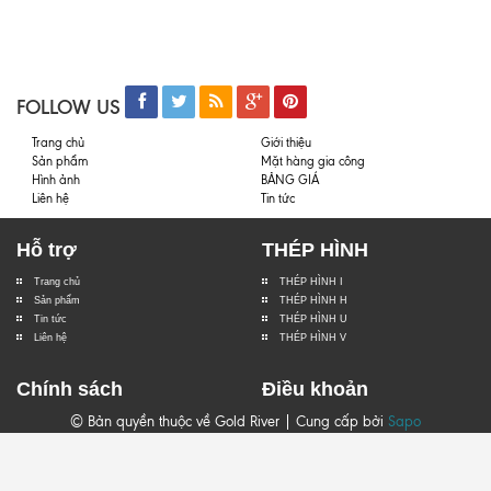
FOLLOW US
Trang chủ
Giới thiệu
Sản phẩm
Mặt hàng gia công
Hình ảnh
BẢNG GIÁ
Liên hệ
Tin tức
Hỗ trợ
THÉP HÌNH
Trang chủ
THÉP HÌNH I
Sản phẩm
THÉP HÌNH H
Tin tức
THÉP HÌNH U
Liên hệ
THÉP HÌNH V
Chính sách
Điều khoản
© Bản quyền thuộc về Gold River | Cung cấp bởi
Sapo