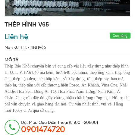
THÉP HÌNH V65
Liên hệ
Còn hàng
Mã SKU:
THEPHINHV65
MÔ TẢ:
Thép Bảo Khôi chuyên bán và cung cấp vật liệu xây dựng như thép hình
H, U, I, V, lưới b40 mạ kẽm, lưới b40 bọc nhựa, thép ống kẽm, thép ống
đen, thép hộp đen, thép hộp kẽm, sắt xây dựng, tôn, thép ray, bản mã,
thép la, thép tấm với cấc thương hiệu Posco, An Khánh, Vina One, Nhà
ACBè, Hoa Sen, Đông Á, TQ, Hòa Phát, Nam Hưng, Nam Kim, Á
Châu. Cung cấp đầy đủ giấy chứng nhận chất lượng từng loại. Hỗ trợ chi
phí vận chuyển và giao hàng tân nơi. Tư vấn nhiệt tình, vui vẻ. Hàng
mới 100% chưa qua sử dụng.
Đặt Mua Qua Điện Thoại (8h00 - 20h00)
0901474720