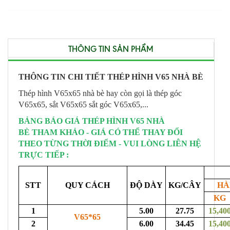
THÔNG TIN SẢN PHẨM
THÔNG TIN CHI TIẾT THÉP HÌNH V65 NHÀ BÈ
Thép hình V65x65 nhà bè hay còn gọi là thép góc
V65x65, sắt V65x65 sắt góc V65x65,...
BẢNG BÁO GIÁ THÉP HÌNH V65 NHÀ
BÈ THAM KHẢO - GIÁ CÓ THỂ THAY ĐỔI
THEO TỪNG THỜI ĐIỂM - VUI LÒNG LIÊN HỆ
TRỰC TIẾP :
STT
QUY CÁCH
ĐỘ DÀY
KG/CÂY
HÀ
KG
1
5.00
27.75
15,40
V65*65
2
6.00
34.45
15,40