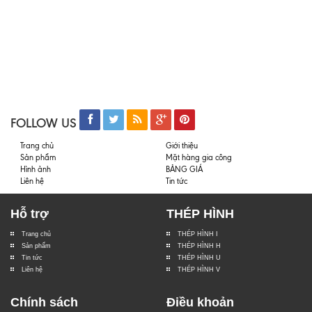
FOLLOW US
Trang chủ
Giới thiệu
Sản phẩm
Mặt hàng gia công
Hình ảnh
BẢNG GIÁ
Liên hệ
Tin tức
Hỗ trợ
THÉP HÌNH
Trang chủ
THÉP HÌNH I
Sản phẩm
THÉP HÌNH H
Tin tức
THÉP HÌNH U
Liên hệ
THÉP HÌNH V
Chính sách
Điều khoản