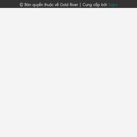
© Bản quyền thuộc về Gold River | Cung cấp bởi
Sapo