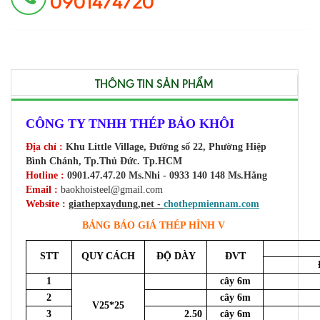
0901474720
THÔNG TIN SẢN PHẨM
CÔNG TY TNHH THÉP BẢO KHÔI
Địa chỉ :
Khu Little Village,
Đường số 22, Phường Hiệp
Bình Chánh, Tp.Thủ Đức. Tp.HCM
Hotline :
0901.47.47.20 Ms.Nhi - 0933 140 148 Ms.Hằng
Email :
baokhoisteel@gmail.com
Website :
giathepxaydung,net -
chothepmiennam.com
BẢNG BÁO GIÁ THÉP HÌNH V
STT
QUY CÁCH
ĐỘ DÀY
ĐVT
1
cây 6m
2
cây 6m
V25*25
3
2.50
cây 6m