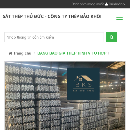
Danh sách mong muốn
Tài khoản
SẮT THÉP THỦ ĐỨC - CÔNG TY THÉP BẢO KHÔI
Men
Trang chủ
BẢNG BÁO GIÁ THÉP HÌNH V TỔ HỢP