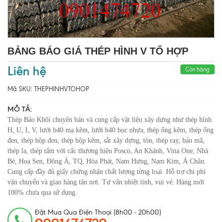
BẢNG BÁO GIÁ THÉP HÌNH V TỔ HỢP
Liên hệ
Còn hàng
Mã SKU:
THEPHINHVTOHOP
MÔ TẢ:
Thép Bảo Khôi chuyên bán và cung cấp vật liệu xây dựng như thép hình
H, U, I, V, lưới b40 mạ kẽm, lưới b40 bọc nhựa, thép ống kẽm, thép ống
đen, thép hộp đen, thép hộp kẽm, sắt xây dựng, tôn, thép ray, bản mã,
thép la, thép tấm với cấc thương hiệu Posco, An Khánh, Vina One, Nhà
Bè, Hoa Sen, Đông Á, TQ, Hòa Phát, Nam Hưng, Nam Kim, Á Châu.
Cung cấp đầy đủ giấy chứng nhận chất lượng từng loại. Hỗ trợ chi phí
vận chuyển và giao hàng tân nơi. Tư vấn nhiệt tình, vui vẻ. Hàng mới
100% chưa qua sử dụng.
Đặt Mua Qua Điện Thoại (8h00 - 20h00)