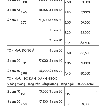
3.00
2.60
53,500
3 dem 70
55,500
3 dem 10
3.40
2.80
57,000
4 dem 10
60,500
3 dem 30
3.70
3.05
59,500
3 dem 50
3.20
62,000
3 dem 70
3.35
63,500
TÔN MÀU ĐÔNG Á
4 dem 00
3.60
66,500
4 dem 00
77,000
4 dem 40
3.35
4.05
74,000
4 dem 50
86,000
4 dem 90
3.90
4.40
80,500
TÔN MÀU - ĐỎ ĐẬM - XANH NGỌC
9 sóng vuông - sóng tròn - sóng lafông - sóng ngói (+10.000đ/m)
2 dem 40
43,000
3 dem 80
-
1.90
3.15
3 dem 00
47,500
4 dem 00
2.50
3.35
59,000