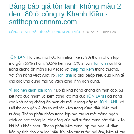
Bảng báo giá tôn lạnh không màu 2
dem 80 ở công ty Khanh Kiều -
satthepmiennam.com
CÔNG TY TNHH VẬT LIỆU XÂU DỰNG KHANH KIỀU
- 10/03/2017 -
0
bình luận
TÔN LẠNH
là thép mạ hợp kim nhôm kẽm. Với thành phần lớp
mạ gồm 55% nhôm, 43.5% kẽm và 1.5% silicon,
Tôn lạnh
có khả
năng chống ăn mòn siêu việt so với
thép mạ kẽm
thông thường.
Với tính năng vượt vượt trội,
Tôn lạnh
là giải pháp hiệu quả kinh tế
cho các ứng dụng mái và vách công trình dân dụng.
Vì sao nên chọn Tôn lạnh ?
Đó là khả năng chống ăn mòn cao. Sự
kết hợp của nhôm và kẽm trong lớp mạ của
TÔN LẠNH
đã nâng
cao khả năng chống ăn mòn do môi trường gây ra.
TÔN LẠNH
có
tuổi thọ cao gấp 4 lần so với tôn kẽm trong cùng điều kiện môi
trường. Thành phần nhôm trong lớp mạ tạo ra một màng ngăn
cách cơ học chống lại tác động của môi trường trong các điều kiện
khí hậu khác nhau. Thành phần kẽm trong lớp mạ bảo vệ điện
hóa hy sinh cho kim loại nền. Khi tiếp xúc nước, hơi ẩm, kẽm sẽ tạo