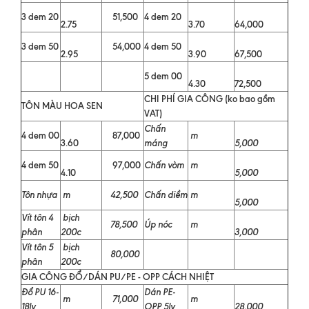
3 dem 20
51,500
4 dem 20
2.75
3.70
64,000
3 dem 50
54,000
4 dem 50
2.95
3.90
67,500
5 dem 00
4.30
72,500
CHI PHÍ GIA CÔNG (ko bao gồm
TÔN MÀU HOA SEN
VAT)
Chấn
4 dem 00
87,000
m
3.60
máng
5,000
4 dem 50
97,000
Chấn vòm
m
4.10
5,000
Tôn nhựa
m
42,500
Chấn diềm
m
5,000
Vít tôn 4
bịch
78,500
Úp nóc
m
phân
200c
3,000
Vít tôn 5
bịch
80,000
phân
200c
GIA CÔNG ĐỔ/DÁN PU/PE - OPP CÁCH NHIỆT
Đổ PU 16-
Dán PE-
m
71,000
m
18ly
OPP 5ly
28,000