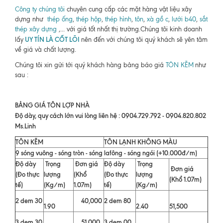
Công ty chúng tôi
chuyên cung cấp các mặt hàng vật liệu xây
dựng như
thép ống
,
thép hộp
,
thép hình
,
tôn
,
xà gồ c
,
lưới b40
,
sắt
thép xây dựng
,... với giá tốt nhất thị trường.Chúng tôi kinh doanh
UY TÍN LÀ CỐT LÕI
lấy
nên đến với chúng tôi quý khách sẽ yên tâm
về giá và chất lượng.
Chúng tôi xin gửi tới quý khách hàng bảng báo giá
TÔN KẼM
như
sau :
BẢNG GIÁ TÔN LỢP NHÀ
Độ dày, quy cách lớn vui lòng liên hệ : 0904.729.792 - 0904.820.802
Ms.Linh
TÔN KẼM
TÔN LẠNH KHÔNG MÀU
9 sóng vuông - sóng tròn - sóng lafông - sóng ngói (+10.000đ/m)
Độ dày
Trọng
Đơn giá
Độ dày
Trọng
Đơn giá
(Đo thực
lượng
(Khổ
(Đo thực
lượng
(Khổ 1.07m)
tế)
(Kg/m)
1.07m)
tế)
(Kg/m)
2 dem 30
40,000
2 dem 80
1.90
2.40
51,500
3 dem 30
51,000
3 dem 00