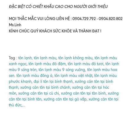
ĐẶC BIỆT CÓ CHIẾT KHẤU CAO CHO NGƯỜI GIỚI THIỆU
MỌI THẮC MẮC VUI LÒNG LIÊN HỆ : 0904.729.792 - 0904.820.802
Ms.Linh
KÍNH CHÚC QUÝ KHÁCH SỨC KHỎE VÀ THÀNH ĐẠT !
Tag :
tôn lạnh, tôn lạnh màu
,
tôn lạnh không màu
,
tôn lạnh màu
xanh ngọc
,
tôn lạnh màu đỏ đậm
,
tôn lạnh màu đỏ tươi
,
tôn lạnh
màu 9 sóng tròn
,
tôn lạnh màu 9 sóng vuông
,
tôn lạnh màu hoa
sen
.
tôn lạnh màu đông á
,
tôn lạnh màu việt nhật
,
tôn lạnh màu
phước khanh
,
đại lí tôn lại bình thạnh
,
xưởng cán tôn tại bình
thạnh
,
xưởng cán tôn tại bình chánh
,
xưởng cán tôn tại hóc
môn
,
xưởng cán tôn tại củ chi
,
xưởng cán tôn tại tân bình
,
xưởng
cán tôn tại bình tân
,
xưởng cán tôn tại gò vấp
,
xưởng cán tôn tại
thủ đức
,...