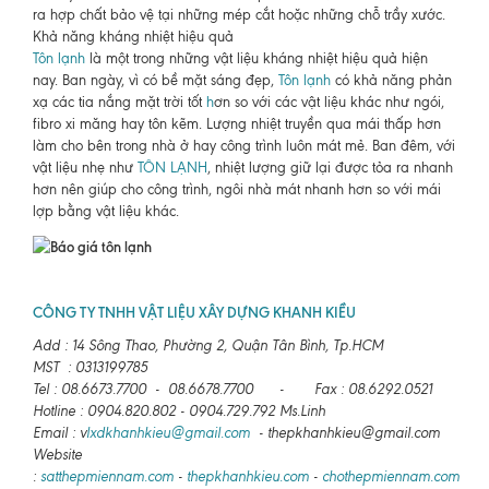
ra hợp chất bảo vệ tại những mép cắt hoặc những chỗ trầy xước.
Khả năng kháng nhiệt hiệu quả
Tôn lạnh
là một trong những vật liệu kháng nhiệt hiệu quả hiện
nay. Ban ngày, vì có bề mặt sáng đẹp,
Tôn lạnh
có khả năng phản
xạ các tia nắng mặt trời tốt
h
ơn so với các vật liệu khác như ngói,
fibro xi măng hay tôn kẽm. Lượng nhiệt truyền qua mái thấp hơn
làm cho bên trong nhà ở hay công trình luôn mát mẻ. Ban đêm, với
vật liệu nhẹ như
TÔN LẠNH
, nhiệt lượng giữ lại được tỏa ra nhanh
hơn nên giúp cho công trình, ngôi nhà mát nhanh hơn so với mái
lợp bằng vật liệu khác.
CÔNG TY TNHH VẬT LIỆU XÂY DỰNG KHANH KIỀU
Add : 14 Sông Thao, Phường 2, Quận Tân Bình, Tp.HCM
MST : 0313199785
Tel : 08.6673.7700 - 08.6678.7700 - Fax : 08.6292.0521
Hotline : 0904.820.802 - 0904.729.792 Ms.Linh
Email : v
lxdkhanhkieu@gmail.com
- thepkhanhkieu@gmail.com
Website
:
satthepmiennam.com
-
thepkhanhkieu.com
-
chothepmiennam.com