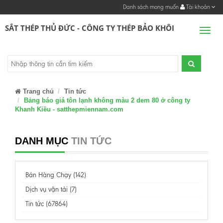
Danh sách mong muốn
Tài khoản
SẮT THÉP THỦ ĐỨC - CÔNG TY THÉP BẢO KHÔI
Men
Trang chủ
Tin tức
Bảng báo giá tôn lạnh không màu 2 dem 80 ở công ty
Khanh Kiều - satthepmiennam.com
DANH MỤC
TIN TỨC
Bán Hàng Chạy (142)
Dịch vụ vận tải (7)
Tin tức (67864)