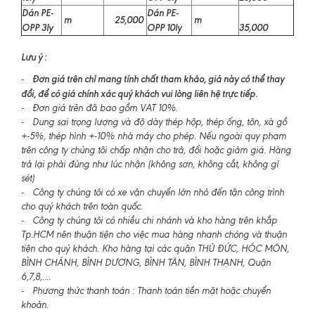
Dán PE-
Dán PE-
m
25,000
m
OPP 3ly
OPP 10ly
35,000
Lưu ý :
Đơn giá trên chỉ mang tính chất tham khảo, giá này có thể thay
-
đổi, để có giá chính xác quý khách vui lòng liên hệ trực tiếp.
- Đơn giá trên đã bao gồm VAT 10%.
- Dung sai trọng lượng và độ dày thép hộp, thép ống, tôn, xà gồ
+-5%, thép hình +-10% nhà máy cho phép. Nếu ngoài quy phạm
trên công ty chúng tôi chấp nhận cho trả, đổi hoặc giảm giá. Hàng
trả lại phải đúng như lúc nhận (không sơn, không cắt, không gỉ
sét)
- Công ty chúng tôi có xe vận chuyển lớn nhỏ đến tận công trình
cho quý khách trên toàn quốc.
- Công ty chúng tôi có nhiều chi nhánh và kho hàng trên khắp
Tp.HCM nên thuận tiện cho việc mua hàng nhanh chóng và thuận
tiện cho quý khách. Kho hàng tại các quận THỦ ĐỨC, HÓC MÔN,
BÌNH CHÁNH, BÌNH DƯƠNG, BÌNH TÂN, BÌNH THẠNH, Quận
6,7,8,....
- Phương thức thanh toán : Thanh toán tiền mặt hoặc chuyển
khoản.