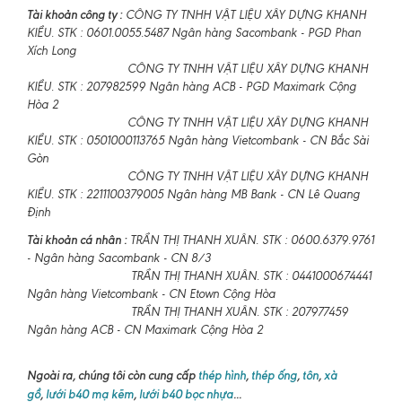
Tài khoản công ty :
CÔNG TY TNHH VẬT LIỆU XÂY DỰNG KHANH
KIỀU. STK : 0601.0055.5487 Ngân hàng Sacombank - PGD Phan
Xích Long
CÔNG TY TNHH VẬT LIỆU XÂY DỰNG KHANH
KIỀU. STK : 207982599 Ngân hàng ACB - PGD Maximark Cộng
Hòa 2
CÔNG TY TNHH VẬT LIỆU XÂY DỰNG KHANH
KIỀU. STK : 0501000113765 Ngân hàng Vietcombank - CN Bắc Sài
Gòn
CÔNG TY TNHH VẬT LIỆU XÂY DỰNG KHANH
KIỀU. STK : 2211100379005 Ngân hàng MB Bank - CN Lê Quang
Định
Tài khoản cá nhân :
TRẦN THỊ THANH XUÂN. STK : 0600.6379.9761
- Ngân hàng Sacombank - CN 8/3
TRẦN THỊ THANH XUÂN. STK : 0441000674441
Ngân hàng Vietcombank - CN Etown Cộng Hòa
TRẦN THỊ THANH XUÂN. STK : 207977459
Ngân hàng ACB - CN Maximark Cộng Hòa 2
Ngoài ra, chúng tôi còn cung cấp
thép hình
,
thép ống
,
tôn
,
xà
gồ
,
lưới b40 mạ kẽm
,
lưới b40 bọc nhựa
...