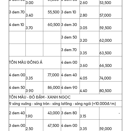
3.00
2.60
53,500
3 dem 70
55,500
3 dem 10
3.40
2.80
57,000
4 dem 10
60,500
3 dem 30
3.70
3.05
59,500
3 dem 50
3.20
62,000
3 dem 70
3.35
63,500
TÔN MÀU ĐÔNG Á
4 dem 00
3.60
66,500
4 dem 00
77,000
4 dem 40
3.35
4.05
74,000
4 dem 50
86,000
4 dem 90
3.90
4.40
80,500
TÔN MÀU - ĐỎ ĐẬM - XANH NGỌC
9 sóng vuông - sóng tròn - sóng lafông - sóng ngói (+10.000đ/m)
2 dem 40
43,000
3 dem 80
-
1.90
3.15
3 dem 00
47,500
4 dem 00
2.50
3.35
59,000