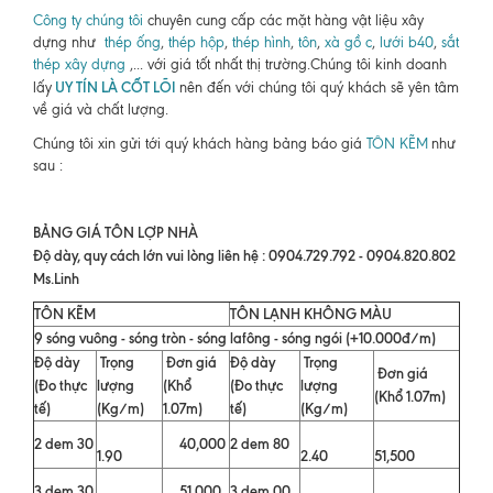
Công ty chúng tôi
chuyên cung cấp các mặt hàng vật liệu xây
dựng như
thép ống
,
thép hộp
,
thép hình
,
tôn
,
xà gồ c
,
lưới b40
,
sắt
thép xây dựng
,... với giá tốt nhất thị trường.Chúng tôi kinh doanh
UY TÍN LÀ CỐT LÕI
lấy
nên đến với chúng tôi quý khách sẽ yên tâm
về giá và chất lượng.
Chúng tôi xin gửi tới quý khách hàng bảng báo giá
TÔN KẼM
như
sau :
BẢNG GIÁ TÔN LỢP NHÀ
Độ dày, quy cách lớn vui lòng liên hệ : 0904.729.792 - 0904.820.802
Ms.Linh
TÔN KẼM
TÔN LẠNH KHÔNG MÀU
9 sóng vuông - sóng tròn - sóng lafông - sóng ngói (+10.000đ/m)
Độ dày
Trọng
Đơn giá
Độ dày
Trọng
Đơn giá
(Đo thực
lượng
(Khổ
(Đo thực
lượng
(Khổ 1.07m)
tế)
(Kg/m)
1.07m)
tế)
(Kg/m)
2 dem 30
40,000
2 dem 80
1.90
2.40
51,500
3 dem 30
51,000
3 dem 00