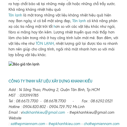
ra hợp chất bảo vệ tại những mép cắt hoặc những chỗ trầy xước.
Khả năng kháng nhiệt hiệu quả
Tôn lạnh
là một trong những vật liệu kháng nhiệt hiệu quả hiện
nay. Ban ngày, vì có bề mặt sáng đẹp,
Tôn lạnh
có khả năng phản
xạ các tia nắng mặt trời tốt
h
ơn so với các vật liệu khác như ngói,
fibro xi măng hay tôn kẽm. Lượng nhiệt truyền qua mái thấp hơn
làm cho bên trong nhà ở hay công trình luôn mát mẻ. Ban đêm, với
vật liệu nhẹ như
TÔN LẠNH
, nhiệt lượng giữ lại được tỏa ra nhanh
hơn nên giúp cho công trình, ngôi nhà mát nhanh hơn so với mái
lợp bằng vật liệu khác.
CÔNG TY TNHH VẬT LIỆU XÂY DỰNG KHANH KIỀU
Add : 14 Sông Thao, Phường 2, Quận Tân Bình, Tp.HCM
MST : 0313199785
Tel : 08.6673.7700 - 08.6678.7700 - Fax : 08.6292.0521
Hotline : 0904.820.802 - 0904.729.792 Ms.Linh
Email : v
lxdkhanhkieu@gmail.com
- thepkhanhkieu@gmail.com
Website
:
satthepmiennam.com
-
thepkhanhkieu.com
-
chothepmiennam.com