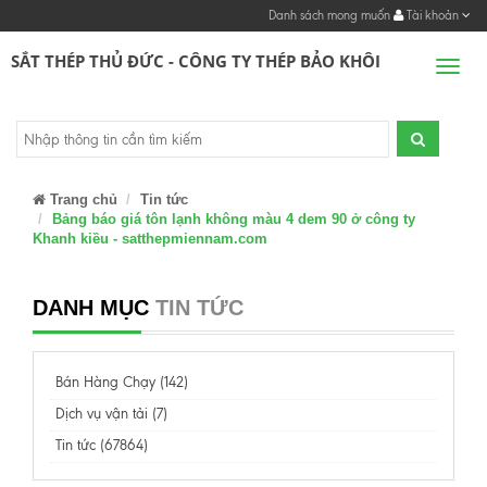
Danh sách mong muốn
Tài khoản
SẮT THÉP THỦ ĐỨC - CÔNG TY THÉP BẢO KHÔI
Men
Trang chủ
Tin tức
Bảng báo giá tôn lạnh không màu 4 dem 90 ở công ty
Khanh kiều - satthepmiennam.com
DANH MỤC
TIN TỨC
Bán Hàng Chạy (142)
Dịch vụ vận tải (7)
Tin tức (67864)