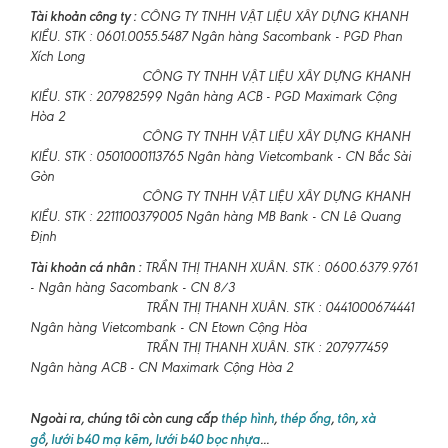
Tài khoản công ty :
CÔNG TY TNHH VẬT LIỆU XÂY DỰNG KHANH
KIỀU. STK : 0601.0055.5487 Ngân hàng Sacombank - PGD Phan
Xích Long
CÔNG TY TNHH VẬT LIỆU XÂY DỰNG KHANH
KIỀU. STK : 207982599 Ngân hàng ACB - PGD Maximark Cộng
Hòa 2
CÔNG TY TNHH VẬT LIỆU XÂY DỰNG KHANH
KIỀU. STK : 0501000113765 Ngân hàng Vietcombank - CN Bắc Sài
Gòn
CÔNG TY TNHH VẬT LIỆU XÂY DỰNG KHANH
KIỀU. STK : 2211100379005 Ngân hàng MB Bank - CN Lê Quang
Định
Tài khoản cá nhân :
TRẦN THỊ THANH XUÂN. STK : 0600.6379.9761
- Ngân hàng Sacombank - CN 8/3
TRẦN THỊ THANH XUÂN. STK : 0441000674441
Ngân hàng Vietcombank - CN Etown Cộng Hòa
TRẦN THỊ THANH XUÂN. STK : 207977459
Ngân hàng ACB - CN Maximark Cộng Hòa 2
Ngoài ra, chúng tôi còn cung cấp
thép hình
,
thép ống
,
tôn
,
xà
gồ
,
lưới b40 mạ kẽm
,
lưới b40 bọc nhựa
...