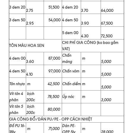
3 dem 20
51,500
4 dem 20
2.75
3.70
64,000
3 dem 50
54,000
4 dem 50
2.95
3.90
67,500
5 dem 00
4.30
72,500
CHI PHÍ GIA CÔNG (ko bao gồm
TÔN MÀU HOA SEN
VAT)
Chấn
4 dem 00
87,000
m
3.60
máng
5,000
4 dem 50
97,000
Chấn vòm
m
4.10
5,000
Tôn nhựa
m
42,500
Chấn diềm
m
5,000
Vít tôn 4
bịch
78,500
Úp nóc
m
phân
200c
3,000
Vít tôn 5
bịch
80,000
phân
200c
GIA CÔNG ĐỔ/DÁN PU/PE - OPP CÁCH NHIỆT
Đổ PU 16-
Dán PE-
m
71,000
m
18ly
OPP 5ly
28,000