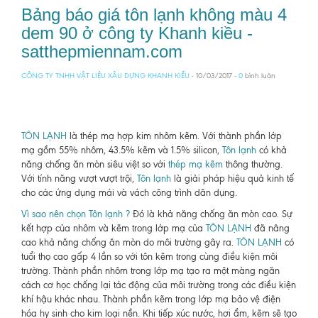
Bảng báo giá tôn lạnh không màu 4
dem 90 ở công ty Khanh kiều -
satthepmiennam.com
CÔNG TY TNHH VẬT LIỆU XÂU DỰNG KHANH KIỀU
- 10/03/2017 -
0
bình luận
TÔN LẠNH
là thép mạ hợp kim nhôm kẽm. Với thành phần lớp
mạ gồm 55% nhôm, 43.5% kẽm và 1.5% silicon,
Tôn lạnh
có khả
năng chống ăn mòn siêu việt so với
thép mạ kẽm
thông thường.
Với tính năng vượt vượt trội,
Tôn lạnh
là giải pháp hiệu quả kinh tế
cho các ứng dụng mái và vách công trình dân dụng.
Vì sao nên chọn Tôn lạnh ?
Đó là khả năng chống ăn mòn cao. Sự
kết hợp của nhôm và kẽm trong lớp mạ của
TÔN LẠNH
đã nâng
cao khả năng chống ăn mòn do môi trường gây ra.
TÔN LẠNH
có
tuổi thọ cao gấp 4 lần so với tôn kẽm trong cùng điều kiện môi
trường. Thành phần nhôm trong lớp mạ tạo ra một màng ngăn
cách cơ học chống lại tác động của môi trường trong các điều kiện
khí hậu khác nhau. Thành phần kẽm trong lớp mạ bảo vệ điện
hóa hy sinh cho kim loại nền. Khi tiếp xúc nước, hơi ẩm, kẽm sẽ tạo