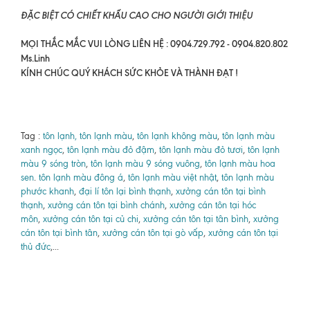
ĐẶC BIỆT CÓ CHIẾT KHẤU CAO CHO NGƯỜI GIỚI THIỆU
MỌI THẮC MẮC VUI LÒNG LIÊN HỆ : 0904.729.792 - 0904.820.802
Ms.Linh
KÍNH CHÚC QUÝ KHÁCH SỨC KHỎE VÀ THÀNH ĐẠT !
Tag :
tôn lạnh, tôn lạnh màu
,
tôn lạnh không màu
,
tôn lạnh màu
xanh ngọc
,
tôn lạnh màu đỏ đậm
,
tôn lạnh màu đỏ tươi
,
tôn lạnh
màu 9 sóng tròn
,
tôn lạnh màu 9 sóng vuông
,
tôn lạnh màu hoa
sen
.
tôn lạnh màu đông á
,
tôn lạnh màu việt nhật
,
tôn lạnh màu
phước khanh
,
đại lí tôn lại bình thạnh
,
xưởng cán tôn tại bình
thạnh
,
xưởng cán tôn tại bình chánh
,
xưởng cán tôn tại hóc
môn
,
xưởng cán tôn tại củ chi
,
xưởng cán tôn tại tân bình
,
xưởng
cán tôn tại bình tân
,
xưởng cán tôn tại gò vấp
,
xưởng cán tôn tại
thủ đức
,...