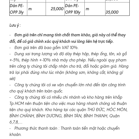
Dán PE-
Dán PE-
m
25,000
m
OPP 3ly
OPP 10ly
35,000
Lưu ý :
Đơn giá trên chỉ mang tính chất tham khảo, giá này có thể thay
-
đổi, để có giá chính xác quý khách vui lòng liên hệ trực tiếp.
- Đơn giá trên đã bao gồm VAT 10%.
- Dung sai trọng lượng và độ dày thép hộp, thép ống, tôn, xà gồ
+-5%, thép hình +-10% nhà máy cho phép. Nếu ngoài quy phạm
trên công ty chúng tôi chấp nhận cho trả, đổi hoặc giảm giá. Hàng
trả lại phải đúng như lúc nhận (không sơn, không cắt, không gỉ
sét)
- Công ty chúng tôi có xe vận chuyển lớn nhỏ đến tận công trình
cho quý khách trên toàn quốc.
- Công ty chúng tôi có nhiều chi nhánh và kho hàng trên khắp
Tp.HCM nên thuận tiện cho việc mua hàng nhanh chóng và thuận
tiện cho quý khách. Kho hàng tại các quận THỦ ĐỨC, HÓC MÔN,
BÌNH CHÁNH, BÌNH DƯƠNG, BÌNH TÂN, BÌNH THẠNH, Quận
6,7,8,....
- Phương thức thanh toán : Thanh toán tiền mặt hoặc chuyển
khoản.