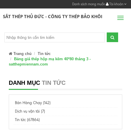
Danh sách mong muốn
Tài khoản
SẮT THÉP THỦ ĐỨC - CÔNG TY THÉP BẢO KHÔI
Men
Trang chủ
Tin tức
Bảng giá thép hộp mạ kẽm 40*80 tháng 3 -
satthepmiennam.com
DANH MỤC
TIN TỨC
Bán Hàng Chạy (142)
Dịch vụ vận tải (7)
Tin tức (67864)