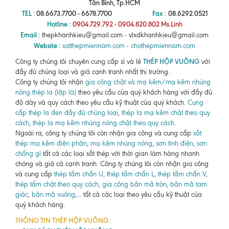
Tân Bình, Tp.HCM
TEL :
08.6673.7700 - 6678.7700
Fax :
08.6292.0521
Hotline :
0904.729.792 - 0904.820.802 Ms.Linh
Email :
thepkhanhkieu@gmail.com - vlxdkhanhkieu@gmail.com
Website :
satthepmiennam.com
-
chothepmiennam.com
THÉP HỘP VUÔNG
Công ty chúng tôi chuyên cung cấp sỉ và lẻ
với
đầy đủ chủng loại và giá cạnh tranh nhất thị trường.
Công ty chúng tôi nhận
gia công chặt và mạ kẽm/mạ kẽm nhúng
nóng thép la (lập là)
theo yêu cầu của quý khách hàng với đầy đủ
độ dày và quy cách theo yêu cầu kỹ thuật của quý khách.
Cung
cấp thép la đen đầy đủ chủng loại
,
thép la mạ kẽm chặt theo quy
cách
,
thép la mạ kẽm nhúng nóng chặt theo quy cách
.
Ngoài ra, công ty chúng tôi còn nhận gia công và cung cấp
sắt
thép mạ kẽm điện phân
,
mạ kẽm nhúng nóng
,
sơn tỉnh điện
,
sơn
chống gỉ
tất cả các loại sắt thép với thời gian làm hàng nhanh
chóng và giá cả cạnh tranh. Công ty chúng tôi còn nhận gia công
và cung cấp
thép tấm chấn U
,
thép tấm chấn L
,
thép tấm chấn V
,
thép tấm chặt theo quy cách
,
gia công bãn mã tròn
,
bãn mã tam
giác
,
bãn mã vuông
,... tất cả các loại theo yêu cầu kỹ thuật của
quý khách hàng.
THÔNG TIN THÉP HỘP VUÔNG: