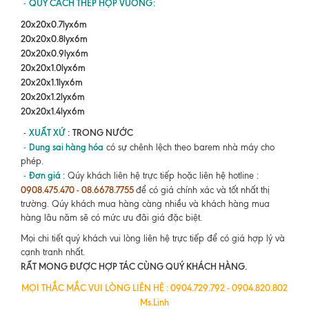
QUY CÁCH THÉP
HỘP VUÔNG:
-
20x20x0.7lyx6m
20x20x0.8lyx6m
20x20x0.9lyx6m
20x20x1.0lyx6m
20x20x1.1lyx6m
20x20x1.2lyx6m
20x20x1.4lyx6m
XUẤT XỨ
:
TRONG NƯỚC
-
Dung sai hàng hóa
-
có sự chênh lệch theo barem nhà máy cho
phép.
Đơn giá
-
: Qúy khách liên hệ trực tiếp hoặc liên hệ hotline :
0908.475.470 - 08.6678.7755
để có giá chính xác và tốt nhất thị
trường. Qúy khách mua hàng càng nhiều và khách hàng mua
hàng lâu năm sẽ có mức ưu đãi giá đặc biệt.
Mọi chi tiết quý khách vui lòng liên hệ trực tiếp để có giá hợp lý và
cạnh tranh nhất.
RẤT MONG ĐƯỢC HỢP TÁC CÙNG QUÝ KHÁCH HÀNG.
MỌI THẮC MẮC VUI LÒNG LIÊN HỆ : 0904.729.792 - 0904.820.802
Ms.Linh