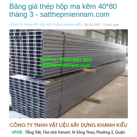
Bảng giá thép hộp mạ kẽm 40*80
tháng 3 - satthepmiennam.com
CÔNG TY TNHH VẬT LIỆU XÂU DỰNG KHANH KIỀU
- 28/02/2017 -
0
bình luận
CÔNG TY TNHH VẬT LIỆU XÂY DỰNG KHANH KIỀU
VPGD :
Tầng Trệt, Tòa nhà Vsmart, 14 Sông Thao, Phường 2, Quận