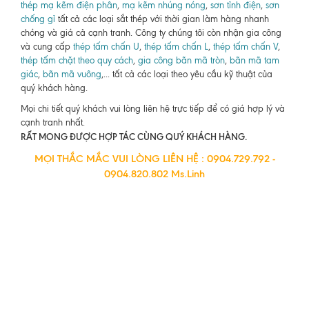
thép mạ kẽm điện phân
,
mạ kẽm nhúng nóng
,
sơn tỉnh điện
,
sơn
chống gỉ
tất cả các loại sắt thép với thời gian làm hàng nhanh
chóng và giá cả cạnh tranh. Công ty chúng tôi còn nhận gia công
và cung cấp
thép tấm chấn U
,
thép tấm chấn L
,
thép tấm chấn V
,
thép tấm chặt theo quy cách
,
gia công bãn mã tròn
,
bãn mã tam
giác
,
bãn mã vuông
,... tất cả các loại theo yêu cầu kỹ thuật của
quý khách hàng.
Mọi chi tiết quý khách vui lòng liên hệ trực tiếp để có giá hợp lý và
cạnh tranh nhất.
RẤT MONG ĐƯỢC HỢP TÁC CÙNG QUÝ KHÁCH HÀNG.
MỌI THẮC MẮC VUI LÒNG LIÊN HỆ : 0904.729.792 -
0904.820.802 Ms.Linh