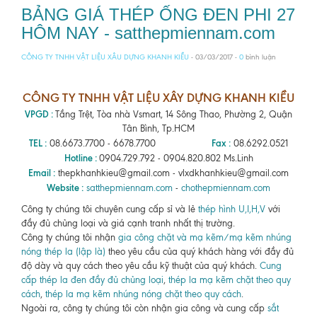
BẢNG GIÁ THÉP ỐNG ĐEN PHI 27
HÔM NAY - satthepmiennam.com
CÔNG TY TNHH VẬT LIỆU XÂU DỰNG KHANH KIỀU
- 03/03/2017 -
0
bình luận
CÔNG TY TNHH VẬT LIỆU XÂY DỰNG KHANH KIỀU
VPGD :
Tầng Trệt, Tòa nhà Vsmart, 14 Sông Thao, Phường 2, Quận
Tân Bình, Tp.HCM
TEL :
Fax :
08.6673.7700 - 6678.7700
08.6292.0521
Hotline :
0904.729.792 - 0904.820.802 Ms.Linh
Email :
thepkhanhkieu@gmail.com - vlxdkhanhkieu@gmail.com
Website :
satthepmiennam.com
-
chothepmiennam.com
Công ty chúng tôi chuyên cung cấp sỉ và lẻ
thép hình U,I,H,V
với
đầy đủ chủng loại và giá cạnh tranh nhất thị trường.
Công ty chúng tôi nhận
gia công chặt và mạ kẽm/mạ kẽm nhúng
nóng thép la (lập là)
theo yêu cầu của quý khách hàng với đầy đủ
độ dày và quy cách theo yêu cầu kỹ thuật của quý khách.
Cung
cấp thép la đen đầy đủ chủng loại
,
thép la mạ kẽm chặt theo quy
cách
,
thép la mạ kẽm nhúng nóng chặt theo quy cách
.
Ngoài ra, công ty chúng tôi còn nhận gia công và cung cấp
sắt