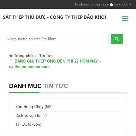
Danh sách mong muốn
Tài khoản
SẮT THÉP THỦ ĐỨC - CÔNG TY THÉP BẢO KHÔI
Men
Trang chủ
Tin tức
BẢNG GIÁ THÉP ỐNG ĐEN PHI 27 HÔM NAY -
satthepmiennam.com
DANH MỤC
TIN TỨC
Bán Hàng Chạy (142)
Dịch vụ vận tải (7)
Tin tức (67864)