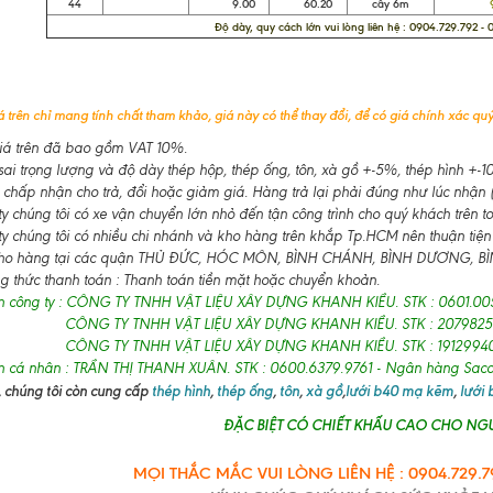
44
9.00
60.20
cây 6m
97
Độ dày, quy cách lớn vui lòng liên hệ : 0904.729.792 -
 trên chỉ mang tính chất tham khảo, giá này có thể thay đổi, để có giá chính xác quý 
á trên đã bao gồm VAT 10%.
ai trọng lượng và độ dày thép hộp, thép ống, tôn, xà gồ +-5%, thép hình +
 chấp nhận cho trả, đổi hoặc giảm giá. Hàng trả lại phải đúng như lúc nhận (
 chúng tôi có xe vận chuyển lớn nhỏ đến tận công trình cho quý khách trên t
y chúng tôi có nhiều chi nhánh và kho hàng trên khắp Tp.HCM nên thuận tiện
ho hàng tại các quận THỦ ĐỨC, HÓC MÔN, BÌNH CHÁNH, BÌNH DƯƠNG, BÌNH
 thức thanh toán : Thanh toán tiền mặt hoặc chuyển khoản.
n công ty : CÔNG TY TNHH VẬT LIỆU XÂY DỰNG KHANH KIỀU. STK : 0601.00
CÔNG TY TNHH VẬT LIỆU XÂY DỰNG KHANH KIỀU. STK : 2079825
CÔNG TY TNHH VẬT LIỆU XÂY DỰNG KHANH KIỀU. STK : 19129940
n cá nhân : TRẦN THỊ THANH XUÂN. STK : 0600.6379.9761 - Ngân hàng Sa
 chúng tôi còn cung cấp
thép hình
,
thép ống
,
tôn
,
xà gồ
,
lưới b40 mạ kẽm
,
lưới
ĐẶC BIỆT CÓ CHIẾT KHẤU CAO CHO NGƯ
MỌI THẮC MẮC VUI LÒNG LIÊN HỆ : 0904.729.79