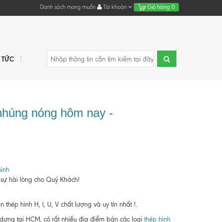
Danh sách mong muốn
Tài khoản
Giỏ hàng
0
N TỨC
nhúng nóng hôm nay -
ình
 sự hài lòng cho Quý Khách!
hép hình H, I, U, V chất lượng và uy tín nhất !.
y dựng tại HCM, có rất nhiều địa điểm bán các loại
thép hình