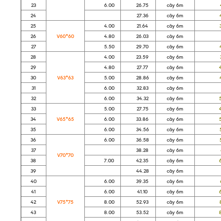
23
6.00
26.75
cây 6m
43
24
27.36
cây 6m
44
25
4.00
21.64
cây 6m
35
26
V60*60
4.80
26.03
cây 6m
42
27
5.50
29.70
cây 6m
47
28
4.00
23.59
cây 6m
38
29
4.80
27.77
cây 6m
45
30
V63*63
5.00
28.86
cây 6m
46
31
6.00
32.83
cây 6m
53
32
6.00
34.32
cây 6m
55
33
5.00
27.75
cây 6m
44
34
V65*65
6.00
33.86
cây 6m
54
35
6.00
34.56
cây 6m
55
36
6.00
36.58
cây 6m
59
37
38.28
cây 6m
61
V70*70
38
7.00
42.35
cây 6m
68
39
44.28
cây 6m
71
40
6.00
39.35
cây 6m
63
41
6.00
41.10
cây 6m
66
42
V75*75
8.00
52.93
cây 6m
85
43
8.00
53.52
cây 6m
86