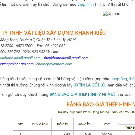
 tìm một địa điểm uy tín chất lượng để mua
thép hình
H, I, U, V thì rất khó.
TY TNHH VẬT LIỆU XÂY DỰNG KHANH KIỀU
 Sông Thao, Phường 2, Quận Tân Bình, Tp.HCM
678.7700 - 6673.7700 - Fax : 08.6292.0521
 0904.729.792 - 0904.820.802 Ms.Linh
lxdkhanhkieu@gmail.com
- thepkhanhkieu@gmail.com
satthepmiennam.com
-
chothepmiennam.com
chúng tôi chuyên cung cấp các mặt hàng vật liệu xây dựng như
thép ống
,
thé
UY TÍN LÀ CỐT LÕI
ốt nhất thị trường.Chúng tôi kinh doanh lấy
nên đến với chú
BẢNG BÁO GIÁ THÉP HÌNH V NHÀ BÈ
i xin gửi tới quý khách hàng
như sau :
BẢNG BÁO GIÁ THÉP HÌNH 
Độ dày, quy cách lớn vui lòng liên hệ: 0904.729.792 - 
STT
QUY CÁCH
ĐỘ DÀY
KG/CÂY
ĐVT
THÉP 
1
2.30
5.20
cây 6m
83