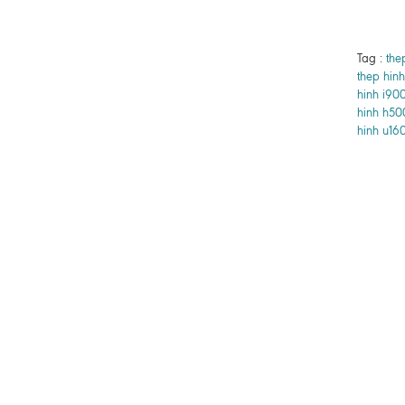
Tag :
the
thep hinh
hinh i90
hinh h50
hinh u16