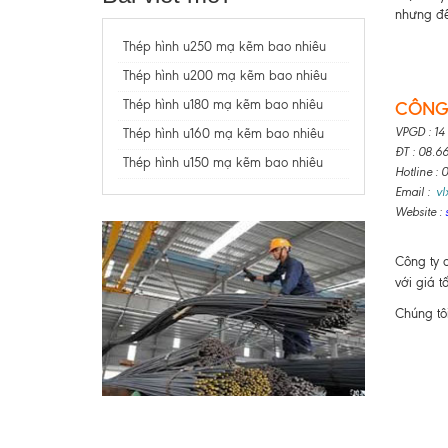
nhưng để
Thép hình u250 mạ kẽm bao nhiêu
Thép hình u200 mạ kẽm bao nhiêu
Thép hình u180 mạ kẽm bao nhiêu
CÔNG 
VPGD : 14
Thép hình u160 mạ kẽm bao nhiêu
ĐT : 08.6
Thép hình u150 mạ kẽm bao nhiêu
Hotline :
Email :
v
Website :
Công ty 
với giá t
Chúng tô