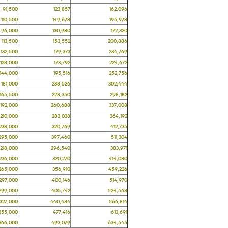
,500
123,857
162,096
0,500
149,678
195,978
,000
130,980
172,320
3,500
153,552
200,886
2,500
179,373
234,769
8,000
173,792
224,672
4,000
195,516
252,756
1,000
238,526
302,444
5,500
228,350
298,182
2,000
260,688
337,008
0,000
283,038
364,192
8,000
320,769
412,735
5,000
397,460
511,304
8,000
296,540
383,971
6,000
320,270
414,080
5,000
356,910
459,226
7,000
400,146
514,970
9,000
405,742
524,568
7,000
440,484
566,814
5,000
477,416
613,691
6,000
493,079
634,545