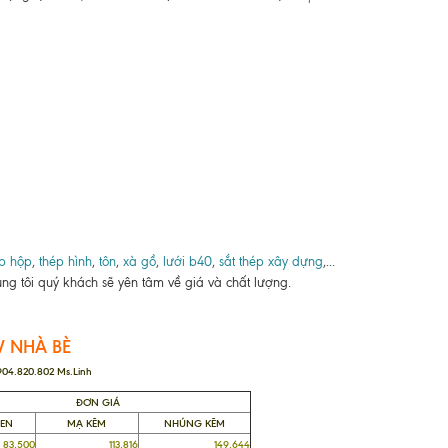
p hộp
,
thép hình
,
tôn
,
xà gồ
,
lưới b40
,
sắt thép xây dựng
,...
ng tôi quý khách sẽ yên tâm về giá và chất lượng.
V NHÀ BÈ
0904.820.802 Ms.Linh
ĐƠN GIÁ
ĐEN
MẠ KẼM
NHÚNG KẼM
,500
113,816
149,644