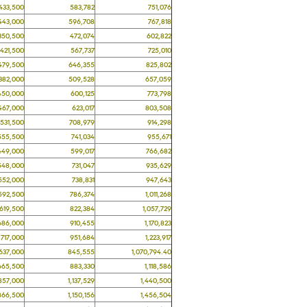
3,500
583,782
751,076
3,000
596,708
767,818
0,500
472,074
602,822
1,500
567,737
725,010
9,500
646,355
825,802
2,000
509,528
657,059
0,000
600,125
773,798
7,000
623,017
803,508
1,500
708,979
914,298
5,500
741,034
955,671
9,000
599,017
766,682
8,000
731,047
935,629
2,000
738,831
947,643
2,500
786,374
1,011,268
9,500
822,384
1,057,729
6,000
910,455
1,170,823
7,000
951,684
1,223,917
7,000
845,555
1,070,794.40
5,500
883,330
1,118,586
7,000
1,137,529
1,440,500
6,500
1,150,156
1,456,504