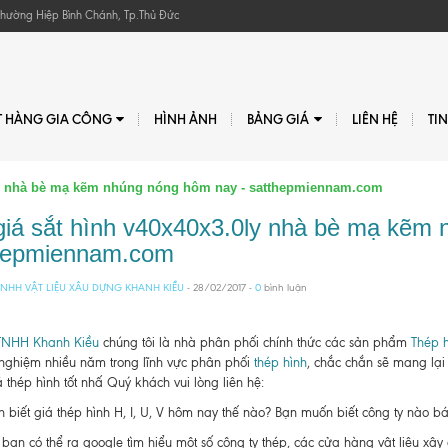
, Phường Hiệp Bình Chánh, Tp.Thủ Đức
T HÀNG GIA CÔNG
HÌNH ẢNH
BẢNG GIÁ
LIÊN HỆ
TI
0ly nhà bè mạ kẽm nhúng nóng hôm nay - satthepmiennam.com
giá sắt hình v40x40x3.0ly nhà bè mạ kẽm 
hepmiennam.com
NHH VẬT LIỆU XÂU DỰNG KHANH KIỀU
- 28/02/2017 -
0
bình luận
TNHH Khanh Kiều
chúng tôi là nhà phân phối chính thức các sản phẩm
Thép h
 nghiệm nhiều năm trong lĩnh vực phân phối
thép hình
, chắc chắn sẽ mang lại
 thép hình tốt nhấ Quý khách vui lòng liên hệ:
biết giá thép hình H, I, U, V hôm nay thế nào? Bạn muốn biết công ty nào bán t
bạn có thể ra google tìm hiểu một số công ty thép, các cửa hàng vật liệu xâ