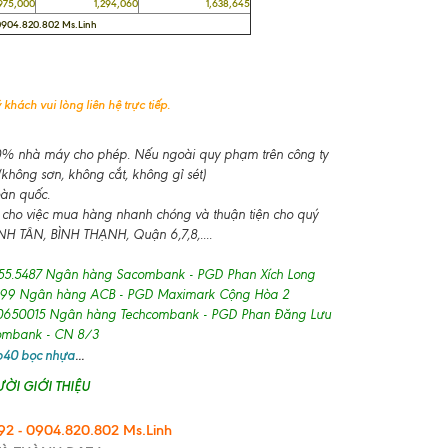
5,000
1,294,060
1,638,645
 0904.820.802 Ms.Linh
khách vui lòng liên hệ trực tiếp.
-10% nhà máy cho phép. Nếu ngoài quy phạm trên công ty
không sơn, không cắt, không gỉ sét)
oàn quốc.
 cho việc mua hàng nhanh chóng và thuận tiện cho quý
 TÂN, BÌNH THẠNH, Quận 6,7,8,....
55.5487 Ngân hàng Sacombank - PGD Phan Xích Long
99 Ngân hàng ACB - PGD Maximark Cộng Hòa 2
650015 Ngân hàng Techcombank - PGD Phan Đăng Lưu
combank - CN 8/3
 b40 bọc nhựa
...
ỜI GIỚI THIỆU
2 - 0904.820.802 Ms.Linh