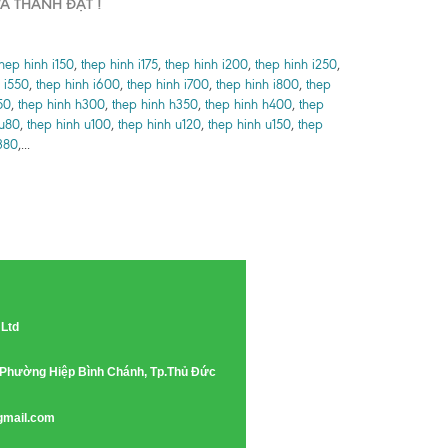
À THÀNH ĐẠT !
thep hinh i150
,
thep hinh i175
,
thep hinh i200
,
thep hinh i250
,
 i550
,
thep hinh i600
,
thep hinh i700
,
thep hinh i800
,
thep
50
,
thep hinh h300
,
thep hinh h350
,
thep hinh h400
,
thep
 u80
,
thep hinh u100
,
thep hinh u120
,
thep hinh u150
,
thep
380
,...
 Ltd
e, Phường Hiệp Bình Chánh, Tp.Thủ Đức
gmail.com