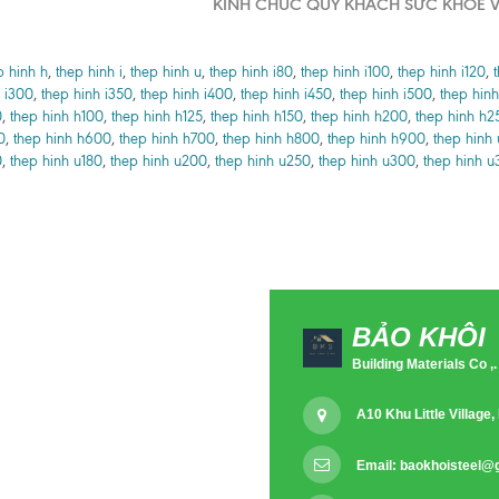
KÍNH CHÚC QUÝ KHÁCH SỨC KHỎE V
p hinh h
,
thep hinh i
,
thep hinh u
,
thep hinh i80
,
thep hinh i100
,
thep hinh i120
,
 i300
,
thep hinh i350
,
thep hinh i400
,
thep hinh i450
,
thep hinh i500
,
thep hinh
0
,
thep hinh h100
,
thep hinh h125
,
thep hinh h150
,
thep hinh h200
,
thep hinh h2
0
,
thep hinh h600
,
thep hinh h700
,
thep hinh h800
,
thep hinh h900
,
thep hinh
0
,
thep hinh u180
,
thep hinh u200
,
thep hinh u250
,
thep hinh u300
,
thep hinh u
BẢO KHÔI
Building Materials Co ,.
A10 Khu Little Villag
Email:
baokhoisteel@