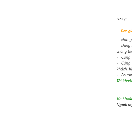
Lưu ý :
-
Đơn giá
- Đơn gi
- Dung s
chúng tôi
- Công ty
- Công t
khách. K
- Phương
Tài khoả
Tài khoả
Ngoài ra,