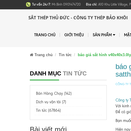
Tư vấn 24/7:
Mr.Bình 0901474720
Địa chỉ:
A10 Khu Little Village
SẮT THÉP THỦ ĐỨC - CÔNG TY THÉP BẢO KHÔI
TRANG CHỦ
GIỚI THIỆU
SẢN PHẨM
MẶ
Trang chủ
Tin tức
báo giá sắt hình v40x40x3.
báo 
DANH MỤC
TIN TỨC
satt
CÔNG TY T
Bán Hàng Chạy (142)
Công ty 
Dịch vụ vận tải (7)
Với kinh
Tin tức (67864)
Để có giá
Bạn muốn 
Bài viết mới
Hiện nay 