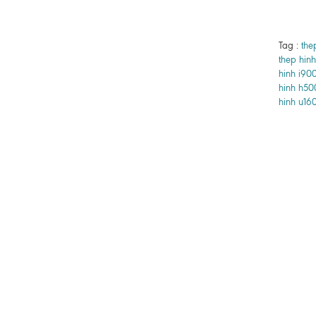
Tag :
the
thep hinh
hinh i90
hinh h50
hinh u16