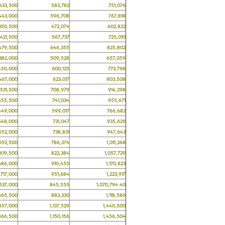
3,500
583,782
751,076
3,000
596,708
767,818
0,500
472,074
602,822
1,500
567,737
725,010
9,500
646,355
825,802
2,000
509,528
657,059
0,000
600,125
773,798
7,000
623,017
803,508
1,500
708,979
914,298
5,500
741,034
955,671
9,000
599,017
766,682
8,000
731,047
935,629
2,000
738,831
947,643
2,500
786,374
1,011,268
9,500
822,384
1,057,729
6,000
910,455
1,170,823
7,000
951,684
1,223,917
7,000
845,555
1,070,794.40
5,500
883,330
1,118,586
7,000
1,137,529
1,440,500
6,500
1,150,156
1,456,504