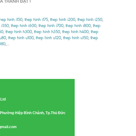
À THÀNH ĐẠT !
thep hinh i150
,
thep hinh i175
,
thep hinh i200
,
thep hinh i250
,
 i550
,
thep hinh i600
,
thep hinh i700
,
thep hinh i800
,
thep
50
,
thep hinh h300
,
thep hinh h350
,
thep hinh h400
,
thep
 u80
,
thep hinh u100
,
thep hinh u120
,
thep hinh u150
,
thep
380
,...
 Ltd
e, Phường Hiệp Bình Chánh, Tp.Thủ Đức
gmail.com