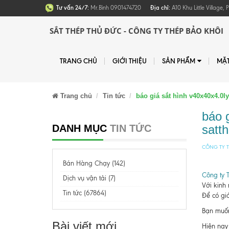
Tư vấn 24/7:
Mr.Bình 0901474720
Địa chỉ:
A10 Khu Little Village
SẮT THÉP THỦ ĐỨC - CÔNG TY THÉP BẢO KHÔI
TRANG CHỦ
GIỚI THIỆU
SẢN PHẨM
MẶ
Trang chủ
Tin tức
báo giá sắt hình v40x40x4.
báo 
DANH MỤC
TIN TỨC
satt
CÔNG TY T
Bán Hàng Chạy (142)
Công ty 
Dịch vụ vận tải (7)
Với kinh
Tin tức (67864)
Để có giá
Bạn muốn 
Bài viết mới
Hiện nay 