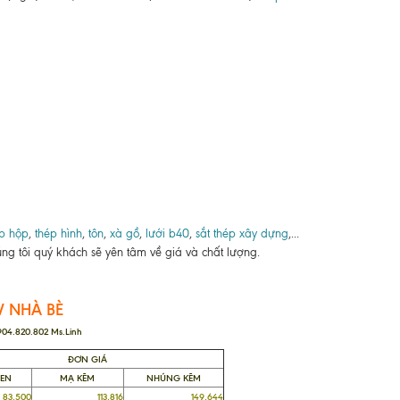
p hộp
,
thép hình
,
tôn
,
xà gồ
,
lưới b40
,
sắt thép xây dựng
,...
ng tôi quý khách sẽ yên tâm về giá và chất lượng.
V NHÀ BÈ
0904.820.802 Ms.Linh
ĐƠN GIÁ
ĐEN
MẠ KẼM
NHÚNG KẼM
,500
113,816
149,644