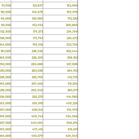
,500
123,857
162,096
0,500
149,678
195,978
,000
130,980
172,320
3,500
153,552
200,886
2,500
179,373
234,769
8,000
173,792
224,672
4,000
195,516
252,756
1,000
238,526
302,444
5,500
228,350
298,182
2,000
260,688
337,008
0,000
283,038
364,192
8,000
320,769
412,735
5,000
397,460
511,304
8,000
296,540
383,971
6,000
320,270
414,080
5,000
356,910
459,226
7,000
400,146
514,970
9,000
405,742
524,568
7,000
440,484
566,814
5,000
477,416
613,691
6,000
493,079
634,545