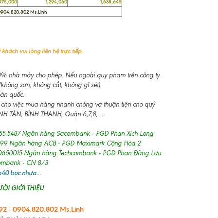
5,000
1,294,060
1,638,645
 0904.820.802 Ms.Linh
khách vui lòng liên hệ trực tiếp.
-10% nhà máy cho phép. Nếu ngoài quy phạm trên công ty
không sơn, không cắt, không gỉ sét)
oàn quốc.
 cho việc mua hàng nhanh chóng và thuận tiện cho quý
 TÂN, BÌNH THẠNH, Quận 6,7,8,....
55.5487 Ngân hàng Sacombank - PGD Phan Xích Long
99 Ngân hàng ACB - PGD Maximark Cộng Hòa 2
650015 Ngân hàng Techcombank - PGD Phan Đăng Lưu
combank - CN 8/3
 b40 bọc nhựa
...
ỜI GIỚI THIỆU
2 - 0904.820.802 Ms.Linh