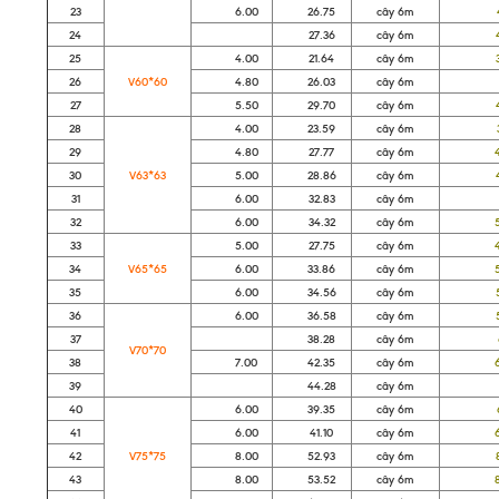
23
6.00
26.75
cây 6m
43
24
27.36
cây 6m
44
25
4.00
21.64
cây 6m
35
26
V60*60
4.80
26.03
cây 6m
42
27
5.50
29.70
cây 6m
47
28
4.00
23.59
cây 6m
38
29
4.80
27.77
cây 6m
45
30
V63*63
5.00
28.86
cây 6m
46
31
6.00
32.83
cây 6m
53
32
6.00
34.32
cây 6m
55
33
5.00
27.75
cây 6m
44
34
V65*65
6.00
33.86
cây 6m
54
35
6.00
34.56
cây 6m
55
36
6.00
36.58
cây 6m
59
37
38.28
cây 6m
61
V70*70
38
7.00
42.35
cây 6m
68
39
44.28
cây 6m
71
40
6.00
39.35
cây 6m
63
41
6.00
41.10
cây 6m
66
42
V75*75
8.00
52.93
cây 6m
85
43
8.00
53.52
cây 6m
86