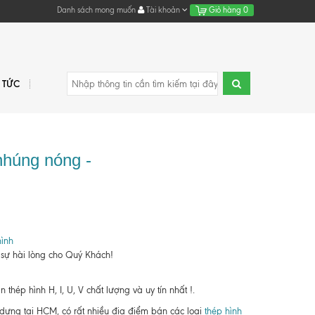
Danh sách mong muốn
Tài khoản
Giỏ hàng
0
N TỨC
nhúng nóng -
ình
 sự hài lòng cho Quý Khách!
hép hình H, I, U, V chất lượng và uy tín nhất !.
y dựng tại HCM, có rất nhiều địa điểm bán các loại
thép hình