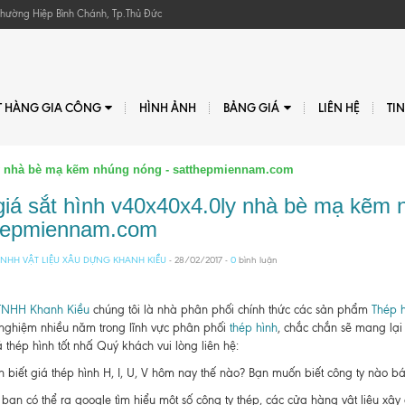
, Phường Hiệp Bình Chánh, Tp.Thủ Đức
T HÀNG GIA CÔNG
HÌNH ẢNH
BẢNG GIÁ
LIÊN HỆ
TI
0ly nhà bè mạ kẽm nhúng nóng - satthepmiennam.com
giá sắt hình v40x40x4.0ly nhà bè mạ kẽm 
hepmiennam.com
NHH VẬT LIỆU XÂU DỰNG KHANH KIỀU
- 28/02/2017 -
0
bình luận
TNHH Khanh Kiều
chúng tôi là nhà phân phối chính thức các sản phẩm
Thép h
 nghiệm nhiều năm trong lĩnh vực phân phối
thép hình
, chắc chắn sẽ mang lại
 thép hình tốt nhấ Quý khách vui lòng liên hệ:
biết giá thép hình H, I, U, V hôm nay thế nào? Bạn muốn biết công ty nào bán t
bạn có thể ra google tìm hiểu một số công ty thép, các cửa hàng vật liệu xâ