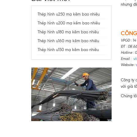
nhưng để
Thép hình u250 mạ kẽm bao nhiêu
Thép hình u200 mạ kẽm bao nhiêu
Thép hình u180 mạ kẽm bao nhiêu
CÔNG 
VPGD : 14
Thép hình u160 mạ kẽm bao nhiêu
ĐT : 08.6
Thép hình u150 mạ kẽm bao nhiêu
Hotline :
Email :
v
Website :
Công ty 
với giá t
Chúng tô