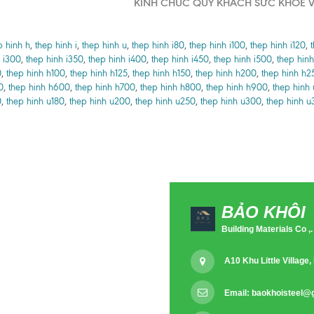
KÍNH CHÚC QUÝ KHÁCH SỨC KHỎE V
p hinh h
,
thep hinh i
,
thep hinh u
,
thep hinh i80
,
thep hinh i100
,
thep hinh i120
,
 i300
,
thep hinh i350
,
thep hinh i400
,
thep hinh i450
,
thep hinh i500
,
thep hinh
0
,
thep hinh h100
,
thep hinh h125
,
thep hinh h150
,
thep hinh h200
,
thep hinh h2
0
,
thep hinh h600
,
thep hinh h700
,
thep hinh h800
,
thep hinh h900
,
thep hinh
0
,
thep hinh u180
,
thep hinh u200
,
thep hinh u250
,
thep hinh u300
,
thep hinh u
BẢO KHÔI
Building Materials Co ,.
A10 Khu Little Villag
Email:
baokhoisteel@