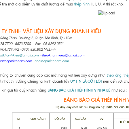
 tìm một địa điểm uy tín chất lượng để mua
thép hình
H, I, U, V thì rất khó.
TY TNHH VẬT LIỆU XÂY DỰNG KHANH KIỀU
 Sông Thao, Phường 2, Quận Tân Bình, Tp.HCM
678.7700 - 6673.7700 - Fax : 08.6292.0521
 0904.729.792 - 0904.820.802 Ms.Linh
lxdkhanhkieu@gmail.com
- thepkhanhkieu@gmail.com
satthepmiennam.com
-
chothepmiennam.com
chúng tôi chuyên cung cấp các mặt hàng vật liệu xây dựng như
thép ống
,
thé
UY TÍN LÀ CỐT LÕI
ốt nhất thị trường.Chúng tôi kinh doanh lấy
nên đến với chú
BẢNG BÁO GIÁ THÉP HÌNH V NHÀ BÈ
i xin gửi tới quý khách hàng
như sau :
BẢNG BÁO GIÁ THÉP HÌNH 
Độ dày, quy cách lớn vui lòng liên hệ: 0904.729.792 - 
STT
QUY CÁCH
ĐỘ DÀY
KG/CÂY
ĐVT
THÉP 
1
2.30
5.20
cây 6m
83