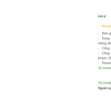
Lưu ý :
-
Đơn giá
- Đơn gi
- Dung s
chúng tôi
- Công ty
- Công t
khách. K
- Phương
Tài khoả
Tài khoả
Ngoài ra,