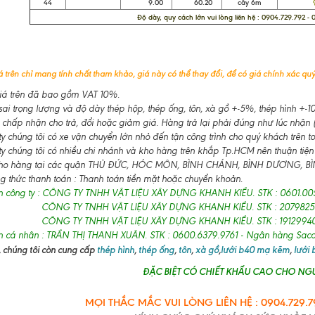
44
9.00
60.20
cây 6m
97
Độ dày, quy cách lớn vui lòng liên hệ : 0904.729.792 -
 trên chỉ mang tính chất tham khảo, giá này có thể thay đổi, để có giá chính xác quý 
á trên đã bao gồm VAT 10%.
ai trọng lượng và độ dày thép hộp, thép ống, tôn, xà gồ +-5%, thép hình +
 chấp nhận cho trả, đổi hoặc giảm giá. Hàng trả lại phải đúng như lúc nhận (
 chúng tôi có xe vận chuyển lớn nhỏ đến tận công trình cho quý khách trên t
y chúng tôi có nhiều chi nhánh và kho hàng trên khắp Tp.HCM nên thuận tiện
ho hàng tại các quận THỦ ĐỨC, HÓC MÔN, BÌNH CHÁNH, BÌNH DƯƠNG, BÌNH
 thức thanh toán : Thanh toán tiền mặt hoặc chuyển khoản.
n công ty : CÔNG TY TNHH VẬT LIỆU XÂY DỰNG KHANH KIỀU. STK : 0601.00
CÔNG TY TNHH VẬT LIỆU XÂY DỰNG KHANH KIỀU. STK : 2079825
CÔNG TY TNHH VẬT LIỆU XÂY DỰNG KHANH KIỀU. STK : 19129940
n cá nhân : TRẦN THỊ THANH XUÂN. STK : 0600.6379.9761 - Ngân hàng Sa
 chúng tôi còn cung cấp
thép hình
,
thép ống
,
tôn
,
xà gồ
,
lưới b40 mạ kẽm
,
lưới
ĐẶC BIỆT CÓ CHIẾT KHẤU CAO CHO NGƯ
MỌI THẮC MẮC VUI LÒNG LIÊN HỆ : 0904.729.79