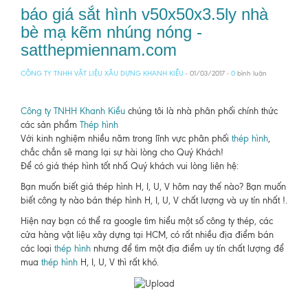
báo giá sắt hình v50x50x3.5ly nhà
bè mạ kẽm nhúng nóng -
satthepmiennam.com
CÔNG TY TNHH VẬT LIỆU XÂU DỰNG KHANH KIỀU
- 01/03/2017 -
0
bình luận
Công ty TNHH Khanh Kiều
chúng tôi là nhà phân phối chính thức
các sản phẩm
Thép hình
Với kinh nghiệm nhiều năm trong lĩnh vực phân phối
thép hình
,
chắc chắn sẽ mang lại sự hài lòng cho Quý Khách!
Để có giá thép hình tốt nhấ Quý khách vui lòng liên hệ:
Bạn muốn biết giá thép hình H, I, U, V hôm nay thế nào? Bạn muốn
biết công ty nào bán thép hình H, I, U, V chất lượng và uy tín nhất !.
Hiện nay bạn có thể ra google tìm hiểu một số công ty thép, các
cửa hàng vật liệu xây dựng tại HCM, có rất nhiều địa điểm bán
các loại
thép hình
nhưng để tìm một địa điểm uy tín chất lượng để
mua
thép hình
H, I, U, V thì rất khó.