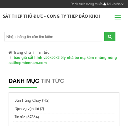
Danh sách mong muốn
Tài khoản
SẮT THÉP THỦ ĐỨC - CÔNG TY THÉP BẢO KHÔI
Men
Trang chủ
Tin tức
báo giá sắt hình v50x50x3.5ly nhà bè mạ kẽm nhúng nóng -
satthepmiennam.com
DANH MỤC
TIN TỨC
Bán Hàng Chạy (142)
Dịch vụ vận tải (7)
Tin tức (67864)