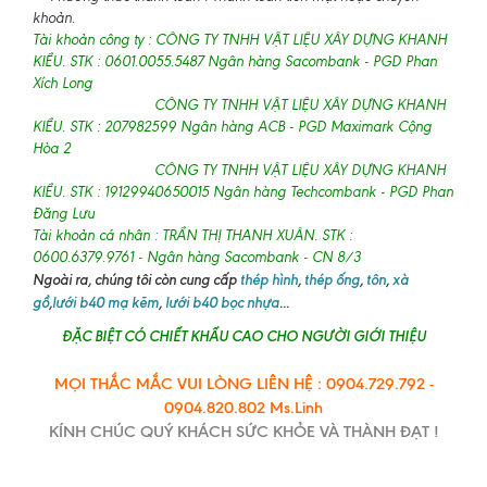
khoản.
Tài khoản công ty : CÔNG TY TNHH VẬT LIỆU XÂY DỰNG KHANH
KIỀU. STK : 0601.0055.5487 Ngân hàng Sacombank - PGD Phan
Xích Long
CÔNG TY TNHH VẬT LIỆU XÂY DỰNG KHANH
KIỀU. STK : 207982599 Ngân hàng ACB - PGD Maximark Cộng
Hòa 2
CÔNG TY TNHH VẬT LIỆU XÂY DỰNG KHANH
KIỀU. STK : 19129940650015 Ngân hàng Techcombank - PGD Phan
Đăng Lưu
Tài khoản cá nhân : TRẦN THỊ THANH XUÂN. STK :
0600.6379.9761 - Ngân hàng Sacombank - CN 8/3
Ngoài ra, chúng tôi còn cung cấp
thép hình
,
thép ống
,
tôn
,
xà
gồ
,
lưới b40 mạ kẽm
,
lưới b40 bọc nhựa
...
ĐẶC BIỆT CÓ CHIẾT KHẤU CAO CHO NGƯỜI GIỚI THIỆU
MỌI THẮC MẮC VUI LÒNG LIÊN HỆ : 0904.729.792 -
0904.820.802 Ms.Linh
KÍNH CHÚC QUÝ KHÁCH SỨC KHỎE VÀ THÀNH ĐẠT !