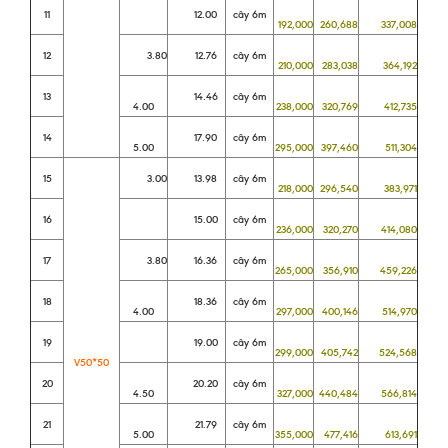
11
12.00
cây 6m
192,000
260,688
337,008
12
3.80
12.76
cây 6m
210,000
283,038
364,192
13
14.46
cây 6m
4.00
238,000
320,769
412,735
14
17.90
cây 6m
5.00
295,000
397,460
511,304
15
3.00
13.98
cây 6m
218,000
296,540
383,971
16
15.00
cây 6m
236,000
320,270
414,080
17
3.80
16.36
cây 6m
265,000
356,910
459,226
18
18.36
cây 6m
4.00
297,000
400,146
514,970
19
19.00
cây 6m
299,000
405,742
524,568
V50*50
20
20.20
cây 6m
4.50
327,000
440,484
566,814
21
21.79
cây 6m
5.00
355,000
477,416
613,691