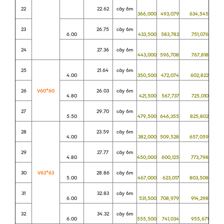
22
22.62
cây 6m
366,000
493,079
634,545
23
26.75
cây 6m
6.00
433,500
583,782
751,076
24
27.36
cây 6m
443,000
596,708
767,818
25
21.64
cây 6m
4.00
350,500
472,074
602,822
26
V60*60
26.03
cây 6m
4.80
421,500
567,737
725,010
27
29.70
cây 6m
5.50
479,500
646,355
825,802
28
23.59
cây 6m
4.00
382,000
509,528
657,059
29
27.77
cây 6m
4.80
450,000
600,125
773,798
30
V63*63
28.86
cây 6m
5.00
467,000
623,017
803,508
31
32.83
cây 6m
6.00
531,500
708,979
914,298
32
34.32
cây 6m
6.00
555,500
741,034
955,671