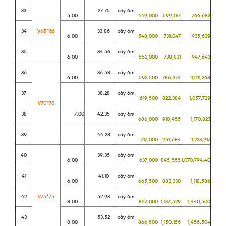
33
27.75
cây 6m
5.00
449,000
599,017
766,682
34
V65*65
33.86
cây 6m
6.00
548,000
731,047
935,629
35
34.56
cây 6m
6.00
552,000
738,831
947,643
36
36.58
cây 6m
6.00
592,500
786,374
1,011,268
37
38.28
cây 6m
619,500
822,384
1,057,729
V70*70
38
7.00
42.35
cây 6m
686,000
910,455
1,170,823
39
44.28
cây 6m
717,000
951,684
1,223,917
40
39.35
cây 6m
6.00
637,000
845,555
1,070,794.40
41
41.10
cây 6m
6.00
665,500
883,330
1,118,586
42
V75*75
52.93
cây 6m
8.00
857,000
1,137,529
1,440,500
43
53.52
cây 6m
8.00
866,500
1,150,156
1,456,504