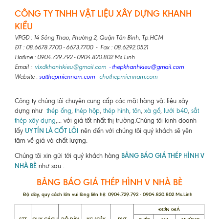
CÔNG TY TNHH VẬT LIỆU XÂY DỰNG KHANH
KIỀU
VPGD : 14 Sông Thao, Phường 2, Quận Tân Bình, Tp.HCM
ĐT : 08.6678.7700 - 6673.7700 - Fax : 08.6292.0521
Hotline : 0904.729.792 - 0904.820.802 Ms.Linh
Email :
vlxdkhanhkieu@gmail.com
- thepkhanhkieu@gmail.com
Website :
satthepmiennam.com
-
chothepmiennam.com
Công ty chúng tôi chuyên cung cấp các mặt hàng vật liệu xây
dựng như
thép ống
,
thép hộp
,
thép hình
,
tôn
,
xà gồ
,
lưới b40
,
sắt
thép xây dựng
,... với giá tốt nhất thị trường.Chúng tôi kinh doanh
UY TÍN LÀ CỐT LÕI
lấy
nên đến với chúng tôi quý khách sẽ yên
tâm về giá và chất lượng.
BẢNG BÁO GIÁ THÉP HÌNH V
Chúng tôi xin gửi tới quý khách hàng
NHÀ BÈ
như sau :
BẢNG BÁO GIÁ THÉP HÌNH V NHÀ BÈ
Độ dày, quy cách lớn vui lòng liên hệ: 0904.729.792 - 0904.820.802 Ms.Linh
ĐƠN GIÁ