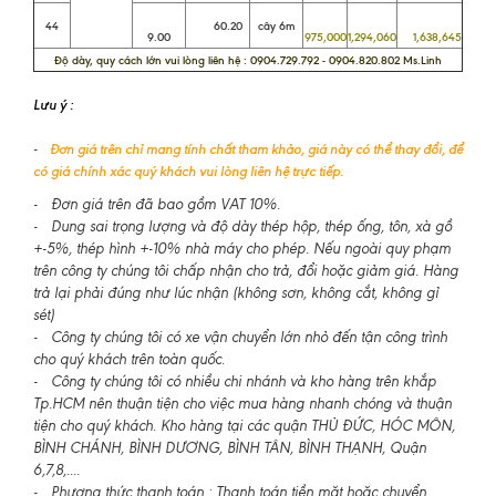
44
60.20
cây 6m
9.00
975,000
1,294,060
1,638,645
Độ dày, quy cách lớn vui lòng liên hệ : 0904.729.792 - 0904.820.802 Ms.Linh
Lưu ý :
-
Đơn giá trên chỉ mang tính chất tham khảo, giá này có thể thay đổi, để
có giá chính xác quý khách vui lòng liên hệ trực tiếp.
- Đơn giá trên đã bao gồm VAT 10%.
- Dung sai trọng lượng và độ dày thép hộp, thép ống, tôn, xà gồ
+-5%, thép hình +-10% nhà máy cho phép. Nếu ngoài quy phạm
trên công ty chúng tôi chấp nhận cho trả, đổi hoặc giảm giá. Hàng
trả lại phải đúng như lúc nhận (không sơn, không cắt, không gỉ
sét)
- Công ty chúng tôi có xe vận chuyển lớn nhỏ đến tận công trình
cho quý khách trên toàn quốc.
- Công ty chúng tôi có nhiều chi nhánh và kho hàng trên khắp
Tp.HCM nên thuận tiện cho việc mua hàng nhanh chóng và thuận
tiện cho quý khách. Kho hàng tại các quận THỦ ĐỨC, HÓC MÔN,
BÌNH CHÁNH, BÌNH DƯƠNG, BÌNH TÂN, BÌNH THẠNH, Quận
6,7,8,....
- Phương thức thanh toán : Thanh toán tiền mặt hoặc chuyển