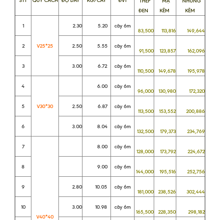
STT
QUY CÁCH
ĐỘ DÀY
KG/CÂY
ĐVT
THÉP
MẠ
NHÚNG
ĐEN
KẼM
KẼM
1
2.30
5.20
cây 6m
83,500
113,816
149,644
2
V25*25
2.50
5.55
cây 6m
91,500
123,857
162,096
3
3.00
6.72
cây 6m
110,500
149,678
195,978
4
6.00
cây 6m
96,000
130,980
172,320
5
V30*30
2.50
6.87
cây 6m
113,500
153,552
200,886
6
3.00
8.04
cây 6m
132,500
179,373
234,769
7
8.00
cây 6m
128,000
173,792
224,672
8
9.00
cây 6m
144,000
195,516
252,756
9
2.80
10.05
cây 6m
181,000
238,526
302,444
10
3.00
10.98
cây 6m
165,500
228,350
298,182
V40*40