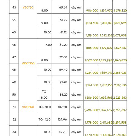
43
V90*90
65.64
cây 6m
8.00
906,000
1,239,976
1,678,320
44
73.44
cây 6m
9.00
1,013,500
1,387,163
1,877,595
45
10.00
81.12
cây 6m
1,119,500
1,532,239
2,073,958
46
7.00
64.20
cây 6m
886,000
1,199,039
1,627,767
47
72.60
cây 6m
8.00
1,002,000
1,355,998
1,840,820
V100*100
48
10.00
89.40
cây 6m
1,234,000
1,669,914
2,266,928
49
10.00
91.40
cây 6m
1,261,500
1,707,166
2,317,536
TQ -
50
88.20
cây 6m
8.00
1,206,500
1,636,563
2,225,563
51
V120*120
TQ - 10.0
109.20
cây 6m
1,494,000
2,026,459
2,755,697
52
TQ - 12.0
129.96
cây 6m
1,778,000
2,411,685
3,279,558
53
10.00
114.78
cây 6m
1,570,500
2,130,167
2,860,168