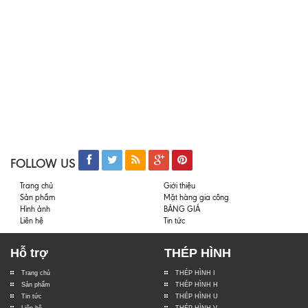
FOLLOW US
Trang chủ
Giới thiệu
Sản phẩm
Mặt hàng gia công
Hình ảnh
BẢNG GIÁ
Liên hệ
Tin tức
Hỗ trợ
THÉP HÌNH
Trang chủ
THÉP HÌNH I
Sản phẩm
THÉP HÌNH H
Tin tức
THÉP HÌNH U
Liên hệ
THÉP HÌNH V