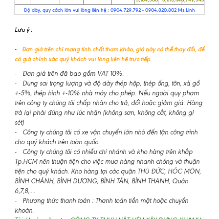
Độ dày, quy cách lớn vui lòng liên hệ : 0904.729.792 - 0904.820.802 Ms.Linh
Lưu ý :
-
Đơn giá trên chỉ mang tính chất tham khảo, giá này có thể thay đổi, để
có giá chính xác quý khách vui lòng liên hệ trực tiếp.
- Đơn giá trên đã bao gồm VAT 10%.
- Dung sai trọng lượng và độ dày thép hộp, thép ống, tôn, xà gồ
+-5%, thép hình +-10% nhà máy cho phép. Nếu ngoài quy phạm
trên công ty chúng tôi chấp nhận cho trả, đổi hoặc giảm giá. Hàng
trả lại phải đúng như lúc nhận (không sơn, không cắt, không gỉ
sét)
- Công ty chúng tôi có xe vận chuyển lớn nhỏ đến tận công trình
cho quý khách trên toàn quốc.
- Công ty chúng tôi có nhiều chi nhánh và kho hàng trên khắp
Tp.HCM nên thuận tiện cho việc mua hàng nhanh chóng và thuận
tiện cho quý khách. Kho hàng tại các quận THỦ ĐỨC, HÓC MÔN,
BÌNH CHÁNH, BÌNH DƯƠNG, BÌNH TÂN, BÌNH THẠNH, Quận
6,7,8,....
- Phương thức thanh toán : Thanh toán tiền mặt hoặc chuyển
khoản.