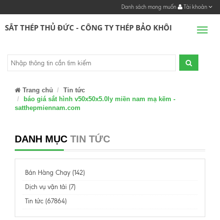
Danh sách mong muốn
Tài khoản
SẮT THÉP THỦ ĐỨC - CÔNG TY THÉP BẢO KHÔI
Men
Trang chủ
Tin tức
báo giá sắt hình v50x50x5.0ly miền nam mạ kẽm -
satthepmiennam.com
DANH MỤC
TIN TỨC
Bán Hàng Chạy (142)
Dịch vụ vận tải (7)
Tin tức (67864)