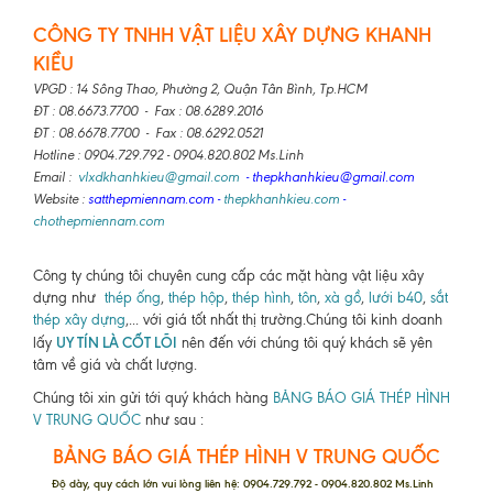
CÔNG TY TNHH VẬT LIỆU XÂY DỰNG KHANH
KIỀU
VPGD : 14 Sông Thao, Phường 2, Quận Tân Bình, Tp.HCM
ĐT : 08.6673.7700 - Fax : 08.6289.2016
ĐT : 08.6678.7700 - Fax : 08.6292.0521
Hotline : 0904.729.792 - 0904.820.802 Ms.Linh
Email :
vlxdkhanhkieu@gmail.com
- thepkhanhkieu@gmail.com
Website :
satthepmiennam.com
-
thepkhanhkieu.com
-
chothepmiennam.com
Công ty chúng tôi chuyên cung cấp các mặt hàng vật liệu xây
dựng như
thép ống
,
thép hộp
,
thép hình
,
tôn
,
xà gồ
,
lưới b40
,
sắt
thép xây dựng
,... với giá tốt nhất thị trường.Chúng tôi kinh doanh
UY TÍN LÀ CỐT LÕI
lấy
nên đến với chúng tôi quý khách sẽ yên
tâm về giá và chất lượng.
Chúng tôi xin gửi tới quý khách hàng
BẢNG BÁO GIÁ THÉP HÌNH
V TRUNG QUỐC
như sau :
BẢNG BÁO GIÁ THÉP HÌNH V TRUNG QUỐC
Độ dày, quy cách lớn vui lòng liên hệ: 0904.729.792 - 0904.820.802 Ms.Linh