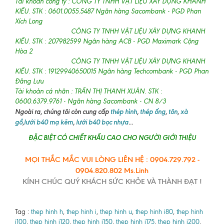
Tài khoản công ty : CÔNG TY TNHH VẬT LIỆU XÂY DỰNG KHANH
KIỀU. STK : 0601.0055.5487 Ngân hàng Sacombank - PGD Phan
Xích Long
CÔNG TY TNHH VẬT LIỆU XÂY DỰNG KHANH
KIỀU. STK : 207982599 Ngân hàng ACB - PGD Maximark Cộng
Hòa 2
CÔNG TY TNHH VẬT LIỆU XÂY DỰNG KHANH
KIỀU. STK : 19129940650015 Ngân hàng Techcombank - PGD Phan
Đăng Lưu
Tài khoản cá nhân : TRẦN THỊ THANH XUÂN. STK :
0600.6379.9761 - Ngân hàng Sacombank - CN 8/3
Ngoài ra, chúng tôi còn cung cấp
thép hình
,
thép ống
,
tôn
,
xà
gồ
,
lưới b40 mạ kẽm
,
lưới b40 bọc nhựa
...
ĐẶC BIỆT CÓ CHIẾT KHẤU CAO CHO NGƯỜI GIỚI THIỆU
MỌI THẮC MẮC VUI LÒNG LIÊN HỆ : 0904.729.792 -
0904.820.802 Ms.Linh
KÍNH CHÚC QUÝ KHÁCH SỨC KHỎE VÀ THÀNH ĐẠT !
Tag :
thep hinh h
,
thep hinh i
,
thep hinh u
,
thep hinh i80
,
thep hinh
i100
,
thep hinh i120
,
thep hinh i150
,
thep hinh i175
,
thep hinh i200
,