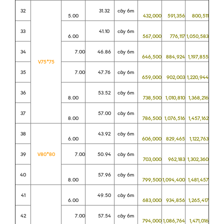
32
31.32
cây 6m
5.00
432,000
591,356
800,511
33
41.10
cây 6m
6.00
567,000
776,117
1,050,583
34
7.00
46.86
cây 6m
646,500
884,924
1,197,855
V75*75
35
7.00
47.76
cây 6m
659,000
902,003
1,220,944
36
53.52
cây 6m
8.00
738,500
1,010,810
1,368,216
37
57.00
cây 6m
8.00
786,500
1,076,516
1,457,162
38
43.92
cây 6m
6.00
606,000
829,465
1,122,763
39
V80*80
7.00
50.94
cây 6m
703,000
962,183
1,302,360
40
57.96
cây 6m
8.00
799,500
1,094,400
1,481,457
41
49.50
cây 6m
6.00
683,000
934,856
1,265,417
42
7.00
57.54
cây 6m
794,000
1,086,764
1,471,016