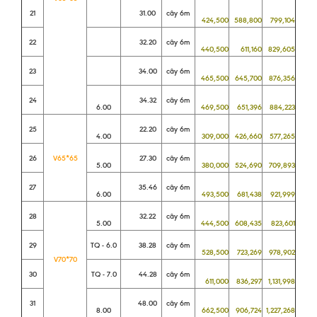
21
31.00
cây 6m
424,500
588,800
799,104
22
32.20
cây 6m
440,500
611,160
829,605
23
34.00
cây 6m
465,500
645,700
876,356
24
34.32
cây 6m
6.00
469,500
651,396
884,223
25
22.20
cây 6m
4.00
309,000
426,660
577,265
26
V65*65
27.30
cây 6m
5.00
380,000
524,690
709,893
27
35.46
cây 6m
6.00
493,500
681,438
921,999
28
32.22
cây 6m
5.00
444,500
608,435
823,601
29
TQ - 6.0
38.28
cây 6m
528,500
723,269
978,902
V70*70
30
TQ - 7.0
44.28
cây 6m
611,000
836,297
1,131,998
31
48.00
cây 6m
8.00
662,500
906,724
1,227,268