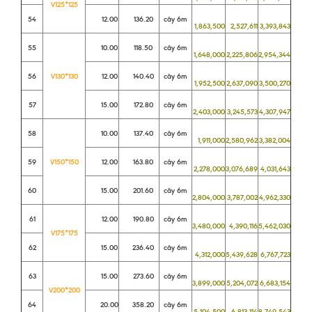
V125*125
54
12.00
136.20
cây 6m
1,863,500
2,527,611
3,393,843
55
10.00
118.50
cây 6m
1,648,000
2,225,806
2,954,344
56
V130*130
12.00
140.40
cây 6m
1,952,500
2,637,090
3,500,270
57
15.00
172.80
cây 6m
2,403,000
3,245,573
4,307,947
58
10.00
137.40
cây 6m
1,911,000
2,580,962
3,382,004
59
V150*150
12.00
163.80
cây 6m
2,278,000
3,076,689
4,031,643
60
15.00
201.60
cây 6m
2,804,000
3,787,002
4,962,330
61
12.00
190.80
cây 6m
3,480,000
4,390,116
5,462,030
V175*175
62
15.00
236.40
cây 6m
4,312,000
5,439,628
6,767,723
63
15.00
273.60
cây 6m
3,899,000
5,204,072
6,683,154
V200*200
64
20.00
358.20
cây 6m
5,104,500
6,813,114
8,749,543