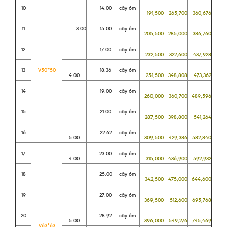
10
14.00
cây 6m
191,500
265,700
360,676
11
3.00
15.00
cây 6m
205,500
285,000
386,760
12
17.00
cây 6m
232,500
322,600
437,928
13
V50*50
18.36
cây 6m
4.00
251,500
348,808
473,362
14
19.00
cây 6m
260,000
360,700
489,596
15
21.00
cây 6m
287,500
398,800
541,264
16
22.62
cây 6m
5.00
309,500
429,386
582,840
17
23.00
cây 6m
4.00
315,000
436,900
592,932
18
25.00
cây 6m
342,500
475,000
644,600
19
27.00
cây 6m
369,500
512,600
695,768
20
28.92
cây 6m
5.00
396,000
549,276
745,469
V63*63