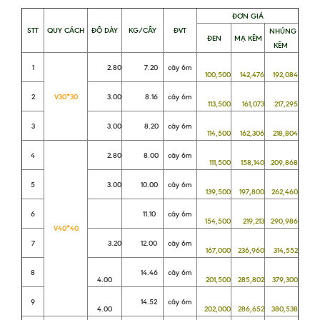
ĐƠN GIÁ
STT
QUY CÁCH
ĐỘ DÀY
KG/CÂY
ĐVT
NHÚNG
ĐEN
MẠ KẼM
KẼM
1
2.80
7.20
cây 6m
100,500
142,476
192,084
2
V30*30
3.00
8.16
cây 6m
113,500
161,073
217,295
3
3.00
8.20
cây 6m
114,500
162,306
218,804
4
2.80
8.00
cây 6m
111,500
158,140
209,868
5
3.00
10.00
cây 6m
139,500
197,800
262,460
6
11.10
cây 6m
154,500
219,213
290,986
V40*40
7
3.20
12.00
cây 6m
167,000
236,960
314,552
8
14.46
cây 6m
4.00
201,500
285,802
379,300
9
14.52
cây 6m
4.00
202,000
286,652
380,538