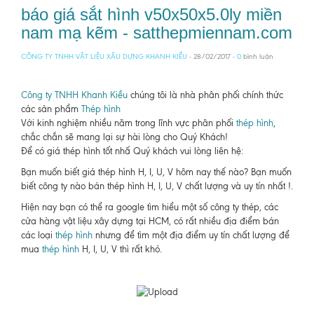
báo giá sắt hình v50x50x5.0ly miền
nam mạ kẽm - satthepmiennam.com
CÔNG TY TNHH VẬT LIỆU XÂU DỰNG KHANH KIỀU
- 28/02/2017 -
0
bình luận
Công ty TNHH Khanh Kiều
chúng tôi là nhà phân phối chính thức
các sản phẩm
Thép hình
Với kinh nghiệm nhiều năm trong lĩnh vực phân phối
thép hình
,
chắc chắn sẽ mang lại sự hài lòng cho Quý Khách!
Để có giá thép hình tốt nhấ Quý khách vui lòng liên hệ:
Bạn muốn biết giá thép hình H, I, U, V hôm nay thế nào? Bạn muốn
biết công ty nào bán thép hình H, I, U, V chất lượng và uy tín nhất !.
Hiện nay bạn có thể ra google tìm hiểu một số công ty thép, các
cửa hàng vật liệu xây dựng tại HCM, có rất nhiều địa điểm bán
các loại
thép hình
nhưng để tìm một địa điểm uy tín chất lượng để
mua
thép hình
H, I, U, V thì rất khó.