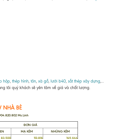
p hộp
,
thép hình
,
tôn
,
xà gồ
,
lưới b40
,
sắt thép xây dựng
,...
ng tôi quý khách sẽ yên tâm về giá và chất lượng.
V NHÀ BÈ
0904.820.802 Ms.Linh
ĐƠN GIÁ
ĐEN
MẠ KẼM
NHÚNG KẼM
,500
113,816
149,644