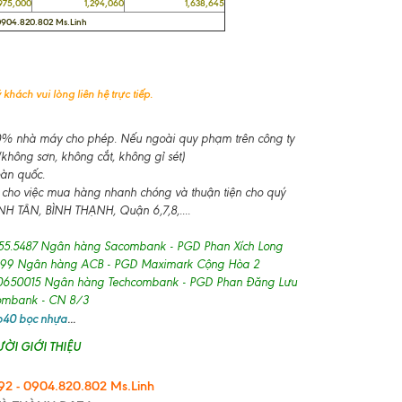
5,000
1,294,060
1,638,645
 0904.820.802 Ms.Linh
khách vui lòng liên hệ trực tiếp.
-10% nhà máy cho phép. Nếu ngoài quy phạm trên công ty
không sơn, không cắt, không gỉ sét)
oàn quốc.
 cho việc mua hàng nhanh chóng và thuận tiện cho quý
 TÂN, BÌNH THẠNH, Quận 6,7,8,....
55.5487 Ngân hàng Sacombank - PGD Phan Xích Long
99 Ngân hàng ACB - PGD Maximark Cộng Hòa 2
650015 Ngân hàng Techcombank - PGD Phan Đăng Lưu
combank - CN 8/3
 b40 bọc nhựa
...
ỜI GIỚI THIỆU
2 - 0904.820.802 Ms.Linh