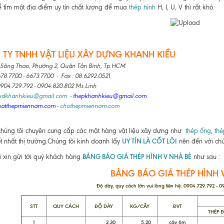
 tìm một địa điểm uy tín chất lượng để mua
thép hình
H, I, U, V thì rất khó.
TY TNHH VẬT LIỆU XÂY DỰNG KHANH KIỀU
 Sông Thao, Phường 2, Quận Tân Bình, Tp.HCM
678.7700 - 6673.7700 - Fax : 08.6292.0521
 0904.729.792 - 0904.820.802 Ms.Linh
lxdkhanhkieu@gmail.com
- thepkhanhkieu@gmail.com
satthepmiennam.com
-
chothepmiennam.com
chúng tôi chuyên cung cấp các mặt hàng vật liệu xây dựng như
thép ống
,
thé
UY TÍN LÀ CỐT LÕI
ốt nhất thị trường.Chúng tôi kinh doanh lấy
nên đến với chú
BẢNG BÁO GIÁ THÉP HÌNH V NHÀ BÈ
i xin gửi tới quý khách hàng
như sau :
BẢNG BÁO GIÁ THÉP HÌNH 
Độ dày, quy cách lớn vui lòng liên hệ: 0904.729.792 - 
STT
QUY CÁCH
ĐỘ DÀY
KG/CÂY
ĐVT
THÉP 
1
2.30
5.20
cây 6m
83