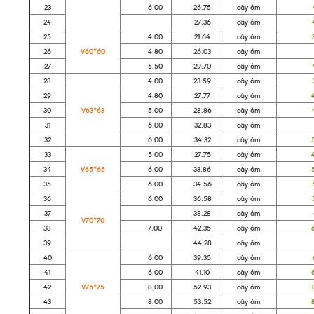
23
6.00
26.75
cây 6m
43
24
27.36
cây 6m
44
25
4.00
21.64
cây 6m
35
26
V60*60
4.80
26.03
cây 6m
42
27
5.50
29.70
cây 6m
47
28
4.00
23.59
cây 6m
38
29
4.80
27.77
cây 6m
45
30
V63*63
5.00
28.86
cây 6m
46
31
6.00
32.83
cây 6m
53
32
6.00
34.32
cây 6m
55
33
5.00
27.75
cây 6m
44
34
V65*65
6.00
33.86
cây 6m
54
35
6.00
34.56
cây 6m
55
36
6.00
36.58
cây 6m
59
37
38.28
cây 6m
61
V70*70
38
7.00
42.35
cây 6m
68
39
44.28
cây 6m
71
40
6.00
39.35
cây 6m
63
41
6.00
41.10
cây 6m
66
42
V75*75
8.00
52.93
cây 6m
85
43
8.00
53.52
cây 6m
86