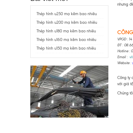
nhưng để
Thép hình u250 mạ kẽm bao nhiêu
Thép hình u200 mạ kẽm bao nhiêu
Thép hình u180 mạ kẽm bao nhiêu
CÔNG 
VPGD : 14
Thép hình u160 mạ kẽm bao nhiêu
ĐT : 08.6
Thép hình u150 mạ kẽm bao nhiêu
Hotline :
Email :
v
Website :
Công ty 
với giá t
Chúng tô