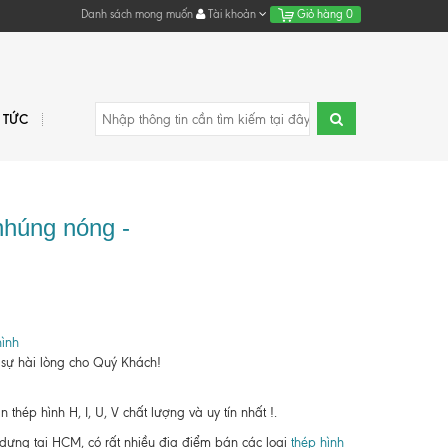
Danh sách mong muốn
Tài khoản
Giỏ hàng
0
N TỨC
nhúng nóng -
ình
 sự hài lòng cho Quý Khách!
hép hình H, I, U, V chất lượng và uy tín nhất !.
y dựng tại HCM, có rất nhiều địa điểm bán các loại
thép hình