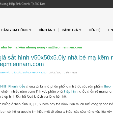
, Phường Hiệp Bình Chánh, Tp.Thủ Đức
T HÀNG GIA CÔNG
HÌNH ẢNH
BẢNG GIÁ
LIÊN HỆ
TI
0ly nhà bè mạ kẽm nhúng nóng - satthepmiennam.com
giá sắt hình v50x50x5.0ly nhà bè mạ kẽm 
hepmiennam.com
NHH VẬT LIỆU XÂU DỰNG KHANH KIỀU
- 01/03/2017 -
0
bình luận
TNHH Khanh Kiều
chúng tôi là nhà phân phối chính thức các sản phẩm
Thép h
 nghiệm nhiều năm trong lĩnh vực phân phối
thép hình
, chắc chắn sẽ mang lại
 thép hình tốt nhấ Quý khách vui lòng liên hệ:
biết giá thép hình H, I, U, V hôm nay thế nào? Bạn muốn biết công ty nào bán t
bạn có thể ra google tìm hiểu một số công ty thép, các cửa hàng vật liệu xâ