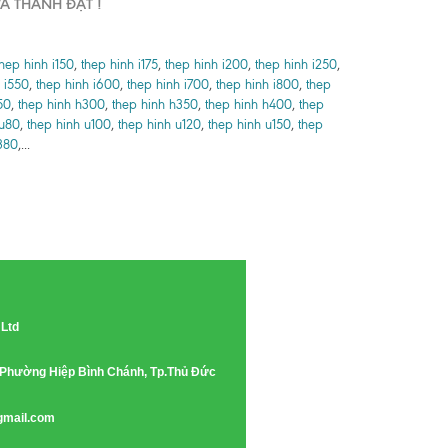
À THÀNH ĐẠT !
thep hinh i150
,
thep hinh i175
,
thep hinh i200
,
thep hinh i250
,
 i550
,
thep hinh i600
,
thep hinh i700
,
thep hinh i800
,
thep
50
,
thep hinh h300
,
thep hinh h350
,
thep hinh h400
,
thep
 u80
,
thep hinh u100
,
thep hinh u120
,
thep hinh u150
,
thep
380
,...
 Ltd
e, Phường Hiệp Bình Chánh, Tp.Thủ Đức
gmail.com