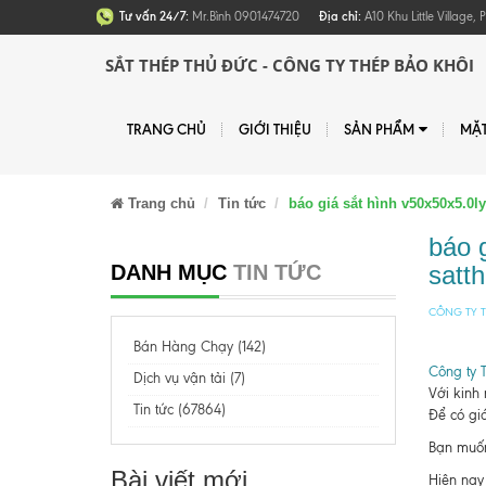
Tư vấn 24/7:
Mr.Bình 0901474720
Địa chỉ:
A10 Khu Little Village
SẮT THÉP THỦ ĐỨC - CÔNG TY THÉP BẢO KHÔI
TRANG CHỦ
GIỚI THIỆU
SẢN PHẨM
MẶ
Trang chủ
Tin tức
báo giá sắt hình v50x50x5.
báo 
DANH MỤC
TIN TỨC
satt
CÔNG TY T
Bán Hàng Chạy (142)
Công ty 
Dịch vụ vận tải (7)
Với kinh
Tin tức (67864)
Để có giá
Bạn muốn 
Bài viết mới
Hiện nay 