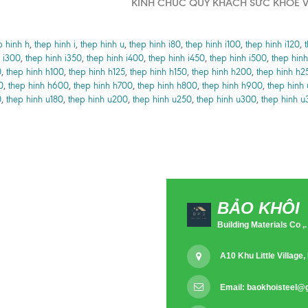
KÍNH CHÚC QUÝ KHÁCH SỨC KHỎE V
p hinh h
,
thep hinh i
,
thep hinh u
,
thep hinh i80
,
thep hinh i100
,
thep hinh i120
,
 i300
,
thep hinh i350
,
thep hinh i400
,
thep hinh i450
,
thep hinh i500
,
thep hinh
0
,
thep hinh h100
,
thep hinh h125
,
thep hinh h150
,
thep hinh h200
,
thep hinh h2
0
,
thep hinh h600
,
thep hinh h700
,
thep hinh h800
,
thep hinh h900
,
thep hinh
0
,
thep hinh u180
,
thep hinh u200
,
thep hinh u250
,
thep hinh u300
,
thep hinh u
BẢO KHÔI
Building Materials Co ,.
A10 Khu Little Villag
Email:
baokhoisteel@