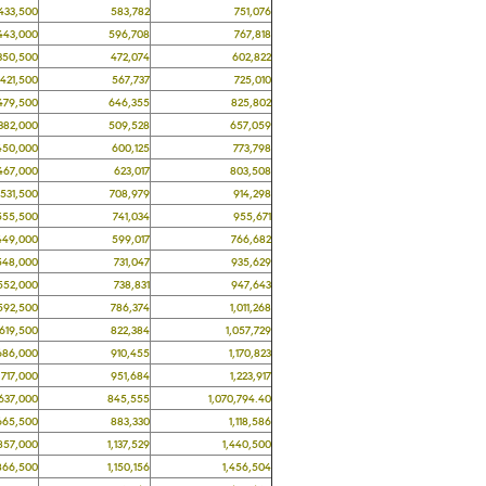
3,500
583,782
751,076
3,000
596,708
767,818
0,500
472,074
602,822
1,500
567,737
725,010
9,500
646,355
825,802
2,000
509,528
657,059
0,000
600,125
773,798
7,000
623,017
803,508
1,500
708,979
914,298
5,500
741,034
955,671
9,000
599,017
766,682
8,000
731,047
935,629
2,000
738,831
947,643
2,500
786,374
1,011,268
9,500
822,384
1,057,729
6,000
910,455
1,170,823
7,000
951,684
1,223,917
7,000
845,555
1,070,794.40
5,500
883,330
1,118,586
7,000
1,137,529
1,440,500
6,500
1,150,156
1,456,504