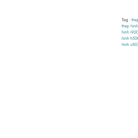
Tag :
the
thep hinh
hinh i90
hinh h50
hinh u16