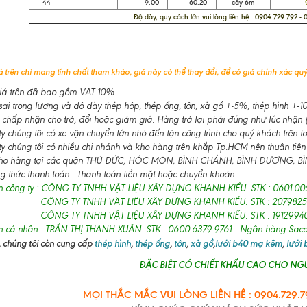
44
9.00
60.20
cây 6m
97
Độ dày, quy cách lớn vui lòng liên hệ : 0904.729.792 -
 trên chỉ mang tính chất tham khảo, giá này có thể thay đổi, để có giá chính xác quý 
á trên đã bao gồm VAT 10%.
ai trọng lượng và độ dày thép hộp, thép ống, tôn, xà gồ +-5%, thép hình +
 chấp nhận cho trả, đổi hoặc giảm giá. Hàng trả lại phải đúng như lúc nhận (
 chúng tôi có xe vận chuyển lớn nhỏ đến tận công trình cho quý khách trên t
y chúng tôi có nhiều chi nhánh và kho hàng trên khắp Tp.HCM nên thuận tiện
ho hàng tại các quận THỦ ĐỨC, HÓC MÔN, BÌNH CHÁNH, BÌNH DƯƠNG, BÌNH
 thức thanh toán : Thanh toán tiền mặt hoặc chuyển khoản.
n công ty : CÔNG TY TNHH VẬT LIỆU XÂY DỰNG KHANH KIỀU. STK : 0601.00
CÔNG TY TNHH VẬT LIỆU XÂY DỰNG KHANH KIỀU. STK : 2079825
CÔNG TY TNHH VẬT LIỆU XÂY DỰNG KHANH KIỀU. STK : 19129940
n cá nhân : TRẦN THỊ THANH XUÂN. STK : 0600.6379.9761 - Ngân hàng Sa
 chúng tôi còn cung cấp
thép hình
,
thép ống
,
tôn
,
xà gồ
,
lưới b40 mạ kẽm
,
lưới
ĐẶC BIỆT CÓ CHIẾT KHẤU CAO CHO NGƯ
MỌI THẮC MẮC VUI LÒNG LIÊN HỆ : 0904.729.79