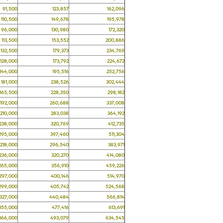
,500
123,857
162,096
0,500
149,678
195,978
,000
130,980
172,320
3,500
153,552
200,886
2,500
179,373
234,769
8,000
173,792
224,672
4,000
195,516
252,756
1,000
238,526
302,444
5,500
228,350
298,182
2,000
260,688
337,008
0,000
283,038
364,192
8,000
320,769
412,735
5,000
397,460
511,304
8,000
296,540
383,971
6,000
320,270
414,080
5,000
356,910
459,226
7,000
400,146
514,970
9,000
405,742
524,568
7,000
440,484
566,814
5,000
477,416
613,691
6,000
493,079
634,545