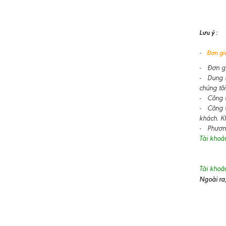
Lưu ý :
-
Đơn giá
- Đơn gi
- Dung s
chúng tôi
- Công ty
- Công t
khách. K
- Phương
Tài khoả
Tài khoả
Ngoài ra,