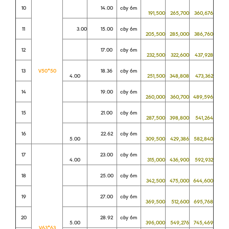
10
14.00
cây 6m
191,500
265,700
360,676
11
3.00
15.00
cây 6m
205,500
285,000
386,760
12
17.00
cây 6m
232,500
322,600
437,928
13
V50*50
18.36
cây 6m
4.00
251,500
348,808
473,362
14
19.00
cây 6m
260,000
360,700
489,596
15
21.00
cây 6m
287,500
398,800
541,264
16
22.62
cây 6m
5.00
309,500
429,386
582,840
17
23.00
cây 6m
4.00
315,000
436,900
592,932
18
25.00
cây 6m
342,500
475,000
644,600
19
27.00
cây 6m
369,500
512,600
695,768
20
28.92
cây 6m
5.00
396,000
549,276
745,469
V63*63