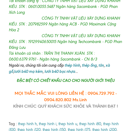
Tài khoản công ty : CÔNG TY TNHH VẬT LIỆU XÂY DỰNG KHANH
KIỀU. STK : 0601.0055.5487 Ngân hàng Sacombank - PGD Phan
Xích Long
CÔNG TY TNHH VẬT LIỆU XÂY DỰNG KHANH
KIỀU. STK : 207982599 Ngân hàng ACB - PGD Maximark Cộng
Hòa 2
CÔNG TY TNHH VẬT LIỆU XÂY DỰNG KHANH
KIỀU. STK : 19129940650015 Ngân hàng Techcombank - PGD Phan
Đăng Lưu
Tài khoản cá nhân : TRẦN THỊ THANH XUÂN. STK :
0600.6379.9761 - Ngân hàng Sacombank - CN 8/3
Ngoài ra, chúng tôi còn cung cấp
thép hình
,
thép ống
,
tôn
,
xà
gồ
,
lưới b40 mạ kẽm
,
lưới b40 bọc nhựa
...
ĐẶC BIỆT CÓ CHIẾT KHẤU CAO CHO NGƯỜI GIỚI THIỆU
MỌI THẮC MẮC VUI LÒNG LIÊN HỆ : 0904.729.792 -
0904.820.802 Ms.Linh
KÍNH CHÚC QUÝ KHÁCH SỨC KHỎE VÀ THÀNH ĐẠT !
Tag :
thep hinh h
,
thep hinh i
,
thep hinh u
,
thep hinh i80
,
thep hinh
i100
,
thep hinh i120
,
thep hinh i150
,
thep hinh i175
,
thep hinh i200
,