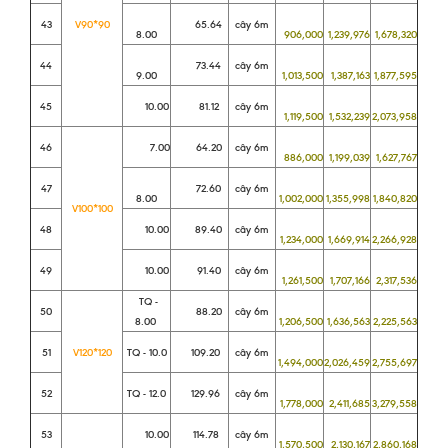
43
V90*90
65.64
cây 6m
8.00
906,000
1,239,976
1,678,320
44
73.44
cây 6m
9.00
1,013,500
1,387,163
1,877,595
45
10.00
81.12
cây 6m
1,119,500
1,532,239
2,073,958
46
7.00
64.20
cây 6m
886,000
1,199,039
1,627,767
47
72.60
cây 6m
8.00
1,002,000
1,355,998
1,840,820
V100*100
48
10.00
89.40
cây 6m
1,234,000
1,669,914
2,266,928
49
10.00
91.40
cây 6m
1,261,500
1,707,166
2,317,536
TQ -
50
88.20
cây 6m
8.00
1,206,500
1,636,563
2,225,563
51
V120*120
TQ - 10.0
109.20
cây 6m
1,494,000
2,026,459
2,755,697
52
TQ - 12.0
129.96
cây 6m
1,778,000
2,411,685
3,279,558
53
10.00
114.78
cây 6m
1,570,500
2,130,167
2,860,168