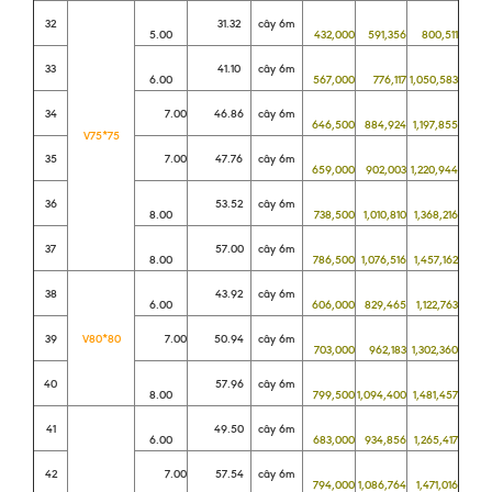
32
31.32
cây 6m
5.00
432,000
591,356
800,511
33
41.10
cây 6m
6.00
567,000
776,117
1,050,583
34
7.00
46.86
cây 6m
646,500
884,924
1,197,855
V75*75
35
7.00
47.76
cây 6m
659,000
902,003
1,220,944
36
53.52
cây 6m
8.00
738,500
1,010,810
1,368,216
37
57.00
cây 6m
8.00
786,500
1,076,516
1,457,162
38
43.92
cây 6m
6.00
606,000
829,465
1,122,763
39
V80*80
7.00
50.94
cây 6m
703,000
962,183
1,302,360
40
57.96
cây 6m
8.00
799,500
1,094,400
1,481,457
41
49.50
cây 6m
6.00
683,000
934,856
1,265,417
42
7.00
57.54
cây 6m
794,000
1,086,764
1,471,016