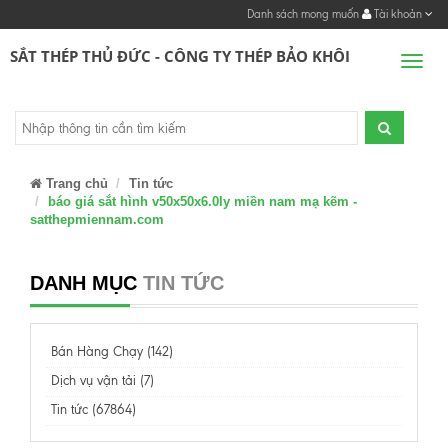
Danh sách mong muốn
Tài khoản
SẮT THÉP THỦ ĐỨC - CÔNG TY THÉP BẢO KHÔI
Men
Trang chủ
Tin tức
báo giá sắt hình v50x50x6.0ly miền nam mạ kẽm -
satthepmiennam.com
DANH MỤC
TIN TỨC
Bán Hàng Chạy (142)
Dịch vụ vận tải (7)
Tin tức (67864)