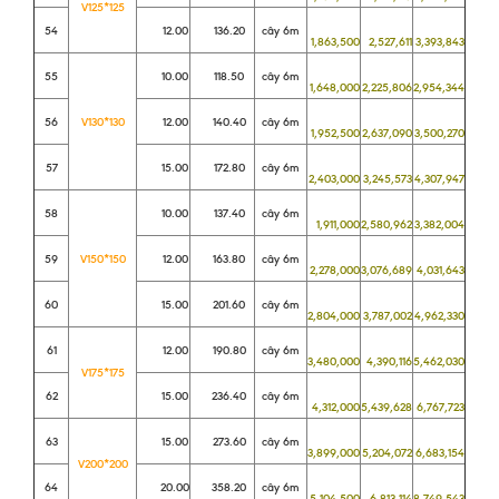
V125*125
54
12.00
136.20
cây 6m
1,863,500
2,527,611
3,393,843
55
10.00
118.50
cây 6m
1,648,000
2,225,806
2,954,344
56
V130*130
12.00
140.40
cây 6m
1,952,500
2,637,090
3,500,270
57
15.00
172.80
cây 6m
2,403,000
3,245,573
4,307,947
58
10.00
137.40
cây 6m
1,911,000
2,580,962
3,382,004
59
V150*150
12.00
163.80
cây 6m
2,278,000
3,076,689
4,031,643
60
15.00
201.60
cây 6m
2,804,000
3,787,002
4,962,330
61
12.00
190.80
cây 6m
3,480,000
4,390,116
5,462,030
V175*175
62
15.00
236.40
cây 6m
4,312,000
5,439,628
6,767,723
63
15.00
273.60
cây 6m
3,899,000
5,204,072
6,683,154
V200*200
64
20.00
358.20
cây 6m
5,104,500
6,813,114
8,749,543