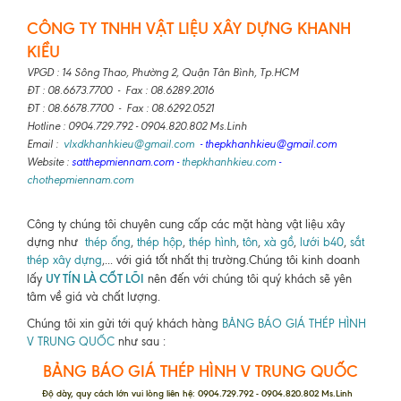
CÔNG TY TNHH VẬT LIỆU XÂY DỰNG KHANH
KIỀU
VPGD : 14 Sông Thao, Phường 2, Quận Tân Bình, Tp.HCM
ĐT : 08.6673.7700 - Fax : 08.6289.2016
ĐT : 08.6678.7700 - Fax : 08.6292.0521
Hotline : 0904.729.792 - 0904.820.802 Ms.Linh
Email :
vlxdkhanhkieu@gmail.com
- thepkhanhkieu@gmail.com
Website :
satthepmiennam.com
-
thepkhanhkieu.com
-
chothepmiennam.com
Công ty chúng tôi chuyên cung cấp các mặt hàng vật liệu xây
dựng như
thép ống
,
thép hộp
,
thép hình
,
tôn
,
xà gồ
,
lưới b40
,
sắt
thép xây dựng
,... với giá tốt nhất thị trường.Chúng tôi kinh doanh
UY TÍN LÀ CỐT LÕI
lấy
nên đến với chúng tôi quý khách sẽ yên
tâm về giá và chất lượng.
Chúng tôi xin gửi tới quý khách hàng
BẢNG BÁO GIÁ THÉP HÌNH
V TRUNG QUỐC
như sau :
BẢNG BÁO GIÁ THÉP HÌNH V TRUNG QUỐC
Độ dày, quy cách lớn vui lòng liên hệ: 0904.729.792 - 0904.820.802 Ms.Linh