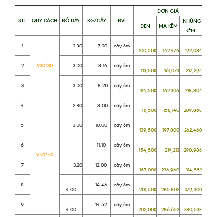
ĐƠN GIÁ
STT
QUY CÁCH
ĐỘ DÀY
KG/CÂY
ĐVT
NHÚNG
ĐEN
MẠ KẼM
KẼM
1
2.80
7.20
cây 6m
100,500
142,476
192,084
2
V30*30
3.00
8.16
cây 6m
113,500
161,073
217,295
3
3.00
8.20
cây 6m
114,500
162,306
218,804
4
2.80
8.00
cây 6m
111,500
158,140
209,868
5
3.00
10.00
cây 6m
139,500
197,800
262,460
6
11.10
cây 6m
154,500
219,213
290,986
V40*40
7
3.20
12.00
cây 6m
167,000
236,960
314,552
8
14.46
cây 6m
4.00
201,500
285,802
379,300
9
14.52
cây 6m
4.00
202,000
286,652
380,538