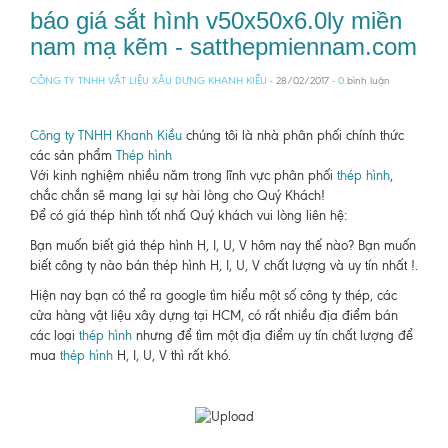
báo giá sắt hình v50x50x6.0ly miền
nam mạ kẽm - satthepmiennam.com
CÔNG TY TNHH VẬT LIỆU XÂU DỰNG KHANH KIỀU
- 28/02/2017 -
0
bình luận
Công ty TNHH Khanh Kiều
chúng tôi là nhà phân phối chính thức
các sản phẩm
Thép hình
Với kinh nghiệm nhiều năm trong lĩnh vực phân phối
thép hình
,
chắc chắn sẽ mang lại sự hài lòng cho Quý Khách!
Để có giá thép hình tốt nhấ Quý khách vui lòng liên hệ:
Bạn muốn biết giá thép hình H, I, U, V hôm nay thế nào? Bạn muốn
biết công ty nào bán thép hình H, I, U, V chất lượng và uy tín nhất !.
Hiện nay bạn có thể ra google tìm hiểu một số công ty thép, các
cửa hàng vật liệu xây dựng tại HCM, có rất nhiều địa điểm bán
các loại
thép hình
nhưng để tìm một địa điểm uy tín chất lượng để
mua
thép hình
H, I, U, V thì rất khó.