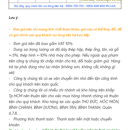
Độ dày, quy cách lớn vui lòng liên hệ : 0904.729.792 - 0904.820.802 Ms.Linh
Lưu ý :
-
Đơn giá trên chỉ mang tính chất tham khảo, giá này có thể thay đổi, để
có giá chính xác quý khách vui lòng liên hệ trực tiếp.
- Đơn giá trên đã bao gồm VAT 10%.
- Dung sai trọng lượng và độ dày thép hộp, thép ống, tôn, xà gồ
+-5%, thép hình +-10% nhà máy cho phép. Nếu ngoài quy phạm
trên công ty chúng tôi chấp nhận cho trả, đổi hoặc giảm giá. Hàng
trả lại phải đúng như lúc nhận (không sơn, không cắt, không gỉ
sét)
- Công ty chúng tôi có xe vận chuyển lớn nhỏ đến tận công trình
cho quý khách trên toàn quốc.
- Công ty chúng tôi có nhiều chi nhánh và kho hàng trên khắp
Tp.HCM nên thuận tiện cho việc mua hàng nhanh chóng và thuận
tiện cho quý khách. Kho hàng tại các quận THỦ ĐỨC, HÓC MÔN,
BÌNH CHÁNH, BÌNH DƯƠNG, BÌNH TÂN, BÌNH THẠNH, Quận
6,7,8,....
- Phương thức thanh toán : Thanh toán tiền mặt hoặc chuyển
khoản.