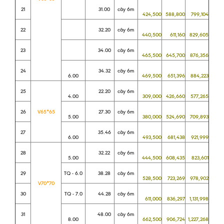
21
31.00
cây 6m
424,500
588,800
799,104
22
32.20
cây 6m
440,500
611,160
829,605
23
34.00
cây 6m
465,500
645,700
876,356
24
34.32
cây 6m
6.00
469,500
651,396
884,223
25
22.20
cây 6m
4.00
309,000
426,660
577,265
26
V65*65
27.30
cây 6m
5.00
380,000
524,690
709,893
27
35.46
cây 6m
6.00
493,500
681,438
921,999
28
32.22
cây 6m
5.00
444,500
608,435
823,601
29
TQ - 6.0
38.28
cây 6m
528,500
723,269
978,902
V70*70
30
TQ - 7.0
44.28
cây 6m
611,000
836,297
1,131,998
31
48.00
cây 6m
8.00
662,500
906,724
1,227,268