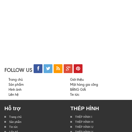
FOLLOW US
Trang chủ
Giới thiệu
Sản phẩm
Mặt hàng gia công
Hình ảnh
BẢNG GIÁ
Liên hệ
Tin tức
Hỗ trợ
THÉP HÌNH
Trang chủ
THÉP HÌNH I
Sản phẩm
THÉP HÌNH H
Tin tức
THÉP HÌNH U
Liên hệ
THÉP HÌNH V