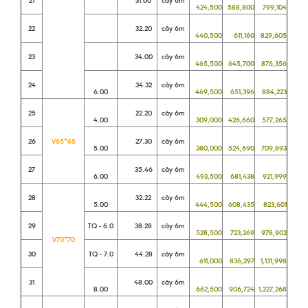
21
31.00
cây 6m
424,500
588,800
799,104
22
32.20
cây 6m
440,500
611,160
829,605
23
34.00
cây 6m
465,500
645,700
876,356
24
34.32
cây 6m
6.00
469,500
651,396
884,223
25
22.20
cây 6m
4.00
309,000
426,660
577,265
26
V65*65
27.30
cây 6m
5.00
380,000
524,690
709,893
27
35.46
cây 6m
6.00
493,500
681,438
921,999
28
32.22
cây 6m
5.00
444,500
608,435
823,601
29
TQ - 6.0
38.28
cây 6m
528,500
723,269
978,902
V70*70
30
TQ - 7.0
44.28
cây 6m
611,000
836,297
1,131,998
31
48.00
cây 6m
8.00
662,500
906,724
1,227,268