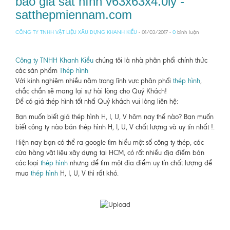
báo giá sắt hình v63x63x4.0ly -
satthepmiennam.com
CÔNG TY TNHH VẬT LIỆU XÂU DỰNG KHANH KIỀU
- 01/03/2017 -
0
bình luận
Công ty TNHH Khanh Kiều
chúng tôi là nhà phân phối chính thức
các sản phẩm
Thép hình
Với kinh nghiệm nhiều năm trong lĩnh vực phân phối
thép hình
,
chắc chắn sẽ mang lại sự hài lòng cho Quý Khách!
Để có giá thép hình tốt nhấ Quý khách vui lòng liên hệ:
Bạn muốn biết giá thép hình H, I, U, V hôm nay thế nào? Bạn muốn
biết công ty nào bán thép hình H, I, U, V chất lượng và uy tín nhất !.
Hiện nay bạn có thể ra google tìm hiểu một số công ty thép, các
cửa hàng vật liệu xây dựng tại HCM, có rất nhiều địa điểm bán
các loại
thép hình
nhưng để tìm một địa điểm uy tín chất lượng để
mua
thép hình
H, I, U, V thì rất khó.