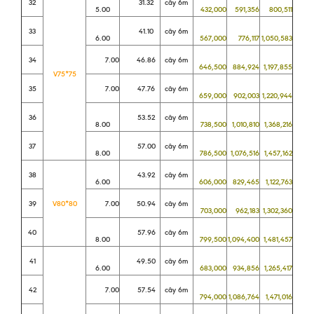
32
31.32
cây 6m
5.00
432,000
591,356
800,511
33
41.10
cây 6m
6.00
567,000
776,117
1,050,583
34
7.00
46.86
cây 6m
646,500
884,924
1,197,855
V75*75
35
7.00
47.76
cây 6m
659,000
902,003
1,220,944
36
53.52
cây 6m
8.00
738,500
1,010,810
1,368,216
37
57.00
cây 6m
8.00
786,500
1,076,516
1,457,162
38
43.92
cây 6m
6.00
606,000
829,465
1,122,763
39
V80*80
7.00
50.94
cây 6m
703,000
962,183
1,302,360
40
57.96
cây 6m
8.00
799,500
1,094,400
1,481,457
41
49.50
cây 6m
6.00
683,000
934,856
1,265,417
42
7.00
57.54
cây 6m
794,000
1,086,764
1,471,016