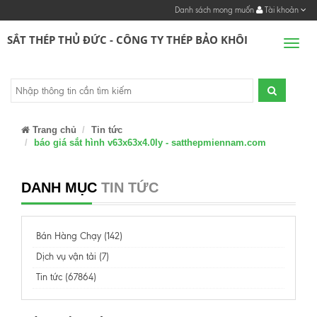
Danh sách mong muốn
Tài khoản
SẮT THÉP THỦ ĐỨC - CÔNG TY THÉP BẢO KHÔI
Men
Trang chủ
Tin tức
báo giá sắt hình v63x63x4.0ly - satthepmiennam.com
DANH MỤC
TIN TỨC
Bán Hàng Chạy (142)
Dịch vụ vận tải (7)
Tin tức (67864)