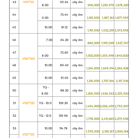
43
V90*90
65.64
cây 6m
8.00
906,000
1,239,976
1,678,320
44
73.44
cây 6m
9.00
1,013,500
1,387,163
1,877,595
45
10.00
81.12
cây 6m
1,119,500
1,532,239
2,073,958
46
7.00
64.20
cây 6m
886,000
1,199,039
1,627,767
47
72.60
cây 6m
8.00
1,002,000
1,355,998
1,840,820
V100*100
48
10.00
89.40
cây 6m
1,234,000
1,669,914
2,266,928
49
10.00
91.40
cây 6m
1,261,500
1,707,166
2,317,536
TQ -
50
88.20
cây 6m
8.00
1,206,500
1,636,563
2,225,563
51
V120*120
TQ - 10.0
109.20
cây 6m
1,494,000
2,026,459
2,755,697
52
TQ - 12.0
129.96
cây 6m
1,778,000
2,411,685
3,279,558
53
10.00
114.78
cây 6m
1,570,500
2,130,167
2,860,168
V125*125