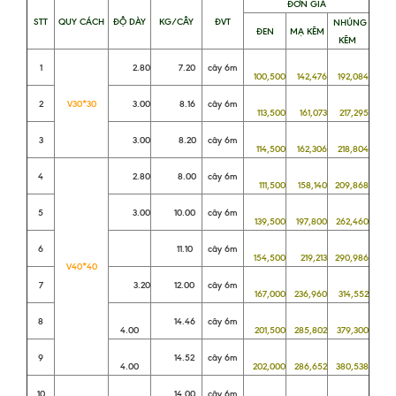
ĐƠN GIÁ
STT
QUY CÁCH
ĐỘ DÀY
KG/CÂY
ĐVT
NHÚNG
ĐEN
MẠ KẼM
KẼM
1
2.80
7.20
cây 6m
100,500
142,476
192,084
2
V30*30
3.00
8.16
cây 6m
113,500
161,073
217,295
3
3.00
8.20
cây 6m
114,500
162,306
218,804
4
2.80
8.00
cây 6m
111,500
158,140
209,868
5
3.00
10.00
cây 6m
139,500
197,800
262,460
6
11.10
cây 6m
154,500
219,213
290,986
V40*40
7
3.20
12.00
cây 6m
167,000
236,960
314,552
8
14.46
cây 6m
4.00
201,500
285,802
379,300
9
14.52
cây 6m
4.00
202,000
286,652
380,538
10
14.00
cây 6m