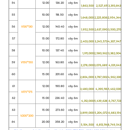
54
12.00
136.20
cây 6m
1,863,500
2,527,611
3,393,843
55
10.00
118.50
cây 6m
1,648,000
2,225,806
2,954,344
56
V130*130
12.00
140.40
cây 6m
1,952,500
2,637,090
3,500,270
57
15.00
172.80
cây 6m
2,403,000
3,245,573
4,307,947
58
10.00
137.40
cây 6m
1,911,000
2,580,962
3,382,004
59
V150*150
12.00
163.80
cây 6m
2,278,000
3,076,689
4,031,643
60
15.00
201.60
cây 6m
2,804,000
3,787,002
4,962,330
61
12.00
190.80
cây 6m
3,480,000
4,390,116
5,462,030
V175*175
62
15.00
236.40
cây 6m
4,312,000
5,439,628
6,767,723
63
15.00
273.60
cây 6m
3,899,000
5,204,072
6,683,154
V200*200
64
20.00
358.20
cây 6m
5,104,500
6,813,114
8,749,543