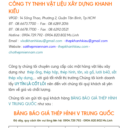
CÔNG TY TNHH VẬT LIỆU XÂY DỰNG KHANH
KIỀU
VPGD : 14 Sông Thao, Phường 2, Quận Tân Bình, Tp.HCM
ĐT : 08.6673.7700 - Fax : 08.6289.2016
ĐT : 08.6678.7700 - Fax : 08.6292.0521
Hotline : 0904.729.792 - 0904.820.802 Ms.Linh
Email :
vlxdkhanhkieu@gmail.com
- thepkhanhkieu@gmail.com
Website :
satthepmiennam.com
-
thepkhanhkieu.com
-
chothepmiennam.com
Công ty chúng tôi chuyên cung cấp các mặt hàng vật liệu xây
dựng như
thép ống
,
thép hộp
,
thép hình
,
tôn
,
xà gồ
,
lưới b40
,
sắt
thép xây dựng
,... với giá tốt nhất thị trường.Chúng tôi kinh doanh
UY TÍN LÀ CỐT LÕI
lấy
nên đến với chúng tôi quý khách sẽ yên
tâm về giá và chất lượng.
Chúng tôi xin gửi tới quý khách hàng
BẢNG BÁO GIÁ THÉP HÌNH
V TRUNG QUỐC
như sau :
BẢNG BÁO GIÁ THÉP HÌNH V TRUNG QUỐC
Độ dày, quy cách lớn vui lòng liên hệ: 0904.729.792 - 0904.820.802 Ms.Linh