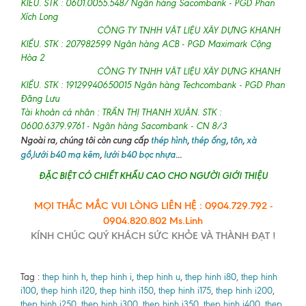
KIỀU. STK : 0601.0055.5487 Ngân hàng Sacombank - PGD Phan
Xích Long
CÔNG TY TNHH VẬT LIỆU XÂY DỰNG KHANH
KIỀU. STK : 207982599 Ngân hàng ACB - PGD Maximark Cộng
Hòa 2
CÔNG TY TNHH VẬT LIỆU XÂY DỰNG KHANH
KIỀU. STK : 19129940650015 Ngân hàng Techcombank - PGD Phan
Đăng Lưu
Tài khoản cá nhân : TRẦN THỊ THANH XUÂN. STK :
0600.6379.9761 - Ngân hàng Sacombank - CN 8/3
Ngoài ra, chúng tôi còn cung cấp
thép hình
,
thép ống
,
tôn
,
xà
gồ
,
lưới b40 mạ kẽm
,
lưới b40 bọc nhựa
...
ĐẶC BIỆT CÓ CHIẾT KHẤU CAO CHO NGƯỜI GIỚI THIỆU
MỌI THẮC MẮC VUI LÒNG LIÊN HỆ : 0904.729.792 -
0904.820.802 Ms.Linh
KÍNH CHÚC QUÝ KHÁCH SỨC KHỎE VÀ THÀNH ĐẠT !
Tag :
thep hinh h
,
thep hinh i
,
thep hinh u
,
thep hinh i80
,
thep hinh
i100
,
thep hinh i120
,
thep hinh i150
,
thep hinh i175
,
thep hinh i200
,
thep hinh i250
,
thep hinh i300
,
thep hinh i350
,
thep hinh i400
,
thep