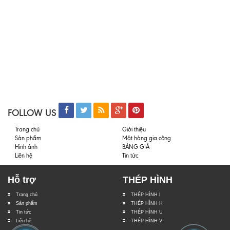
FOLLOW US
Trang chủ
Giới thiệu
Sản phẩm
Mặt hàng gia công
Hình ảnh
BẢNG GIÁ
Liên hệ
Tin tức
Hỗ trợ
THÉP HÌNH
Trang chủ
THÉP HÌNH I
Sản phẩm
THÉP HÌNH H
Tin tức
THÉP HÌNH U
Liên hệ
THÉP HÌNH V