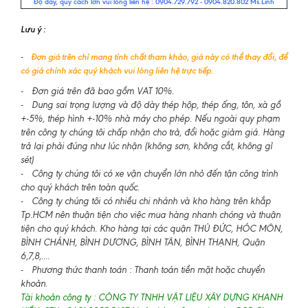
Độ dày, quy cách lớn vui lòng liên hệ : 0904.729.792 - 0904.820.802 Ms.Linh
Lưu ý :
-
Đơn giá trên chỉ mang tính chất tham khảo, giá này có thể thay đổi, để
có giá chính xác quý khách vui lòng liên hệ trực tiếp.
- Đơn giá trên đã bao gồm VAT 10%.
- Dung sai trọng lượng và độ dày thép hộp, thép ống, tôn, xà gồ
+-5%, thép hình +-10% nhà máy cho phép. Nếu ngoài quy phạm
trên công ty chúng tôi chấp nhận cho trả, đổi hoặc giảm giá. Hàng
trả lại phải đúng như lúc nhận (không sơn, không cắt, không gỉ
sét)
- Công ty chúng tôi có xe vận chuyển lớn nhỏ đến tận công trình
cho quý khách trên toàn quốc.
- Công ty chúng tôi có nhiều chi nhánh và kho hàng trên khắp
Tp.HCM nên thuận tiện cho việc mua hàng nhanh chóng và thuận
tiện cho quý khách. Kho hàng tại các quận THỦ ĐỨC, HÓC MÔN,
BÌNH CHÁNH, BÌNH DƯƠNG, BÌNH TÂN, BÌNH THẠNH, Quận
6,7,8,....
- Phương thức thanh toán : Thanh toán tiền mặt hoặc chuyển
khoản.
Tài khoản công ty : CÔNG TY TNHH VẬT LIỆU XÂY DỰNG KHANH