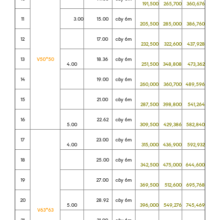
191,500
265,700
360,676
11
3.00
15.00
cây 6m
205,500
285,000
386,760
12
17.00
cây 6m
232,500
322,600
437,928
13
V50*50
18.36
cây 6m
4.00
251,500
348,808
473,362
14
19.00
cây 6m
260,000
360,700
489,596
15
21.00
cây 6m
287,500
398,800
541,264
16
22.62
cây 6m
5.00
309,500
429,386
582,840
17
23.00
cây 6m
4.00
315,000
436,900
592,932
18
25.00
cây 6m
342,500
475,000
644,600
19
27.00
cây 6m
369,500
512,600
695,768
20
28.92
cây 6m
5.00
396,000
549,276
745,469
V63*63