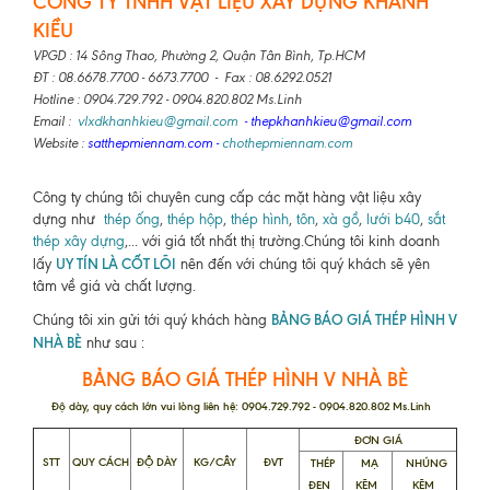
CÔNG TY TNHH VẬT LIỆU XÂY DỰNG KHANH
KIỀU
VPGD : 14 Sông Thao, Phường 2, Quận Tân Bình, Tp.HCM
ĐT : 08.6678.7700 - 6673.7700 - Fax : 08.6292.0521
Hotline : 0904.729.792 - 0904.820.802 Ms.Linh
Email :
vlxdkhanhkieu@gmail.com
- thepkhanhkieu@gmail.com
Website :
satthepmiennam.com
-
chothepmiennam.com
Công ty chúng tôi chuyên cung cấp các mặt hàng vật liệu xây
dựng như
thép ống
,
thép hộp
,
thép hình
,
tôn
,
xà gồ
,
lưới b40
,
sắt
thép xây dựng
,... với giá tốt nhất thị trường.Chúng tôi kinh doanh
UY TÍN LÀ CỐT LÕI
lấy
nên đến với chúng tôi quý khách sẽ yên
tâm về giá và chất lượng.
BẢNG BÁO GIÁ THÉP HÌNH V
Chúng tôi xin gửi tới quý khách hàng
NHÀ BÈ
như sau :
BẢNG BÁO GIÁ THÉP HÌNH V NHÀ BÈ
Độ dày, quy cách lớn vui lòng liên hệ: 0904.729.792 - 0904.820.802 Ms.Linh
ĐƠN GIÁ
STT
QUY CÁCH
ĐỘ DÀY
KG/CÂY
ĐVT
THÉP
MẠ
NHÚNG
ĐEN
KẼM
KẼM