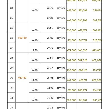
366,000
493,079
634,545
23
26.75
cây 6m
6.00
433,500
583,782
751,076
24
27.36
cây 6m
443,000
596,708
767,818
25
21.64
cây 6m
4.00
350,500
472,074
602,822
26
V60*60
26.03
cây 6m
4.80
421,500
567,737
725,010
27
29.70
cây 6m
5.50
479,500
646,355
825,802
28
23.59
cây 6m
4.00
382,000
509,528
657,059
29
27.77
cây 6m
4.80
450,000
600,125
773,798
30
V63*63
28.86
cây 6m
5.00
467,000
623,017
803,508
31
32.83
cây 6m
6.00
531,500
708,979
914,298
32
34.32
cây 6m
6.00
555,500
741,034
955,671
33
27.75
cây 6m