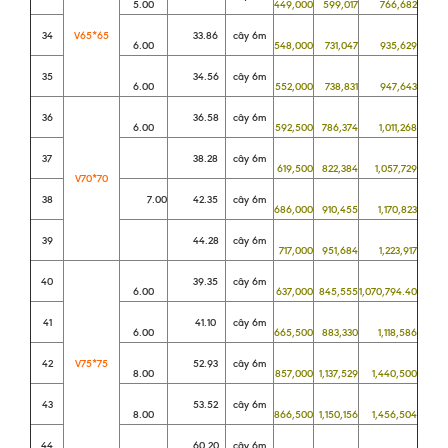
5.00
449,000
599,017
766,682
34
V65*65
33.86
cây 6m
6.00
548,000
731,047
935,629
35
34.56
cây 6m
6.00
552,000
738,831
947,643
36
36.58
cây 6m
6.00
592,500
786,374
1,011,268
37
38.28
cây 6m
619,500
822,384
1,057,729
V70*70
38
7.00
42.35
cây 6m
686,000
910,455
1,170,823
39
44.28
cây 6m
717,000
951,684
1,223,917
40
39.35
cây 6m
6.00
637,000
845,555
1,070,794.40
41
41.10
cây 6m
6.00
665,500
883,330
1,118,586
42
V75*75
52.93
cây 6m
8.00
857,000
1,137,529
1,440,500
43
53.52
cây 6m
8.00
866,500
1,150,156
1,456,504
44
60.20
cây 6m