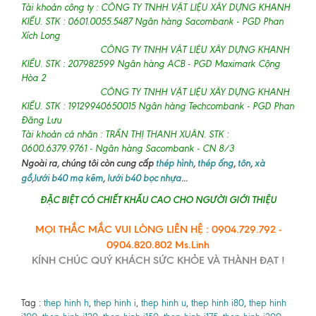
Tài khoản công ty : CÔNG TY TNHH VẬT LIỆU XÂY DỰNG KHANH
KIỀU. STK : 0601.0055.5487 Ngân hàng Sacombank - PGD Phan
Xích Long
CÔNG TY TNHH VẬT LIỆU XÂY DỰNG KHANH
KIỀU. STK : 207982599 Ngân hàng ACB - PGD Maximark Cộng
Hòa 2
CÔNG TY TNHH VẬT LIỆU XÂY DỰNG KHANH
KIỀU. STK : 19129940650015 Ngân hàng Techcombank - PGD Phan
Đăng Lưu
Tài khoản cá nhân : TRẦN THỊ THANH XUÂN. STK :
0600.6379.9761 - Ngân hàng Sacombank - CN 8/3
Ngoài ra, chúng tôi còn cung cấp
thép hình
,
thép ống
,
tôn
,
xà
gồ
,
lưới b40 mạ kẽm
,
lưới b40 bọc nhựa
...
ĐẶC BIỆT CÓ CHIẾT KHẤU CAO CHO NGƯỜI GIỚI THIỆU
MỌI THẮC MẮC VUI LÒNG LIÊN HỆ : 0904.729.792 -
0904.820.802 Ms.Linh
KÍNH CHÚC QUÝ KHÁCH SỨC KHỎE VÀ THÀNH ĐẠT !
Tag :
thep hinh h
,
thep hinh i
,
thep hinh u
,
thep hinh i80
,
thep hinh