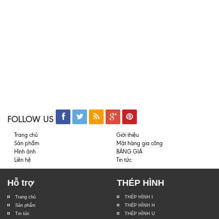
FOLLOW US
Trang chủ
Giới thiệu
Sản phẩm
Mặt hàng gia công
Hình ảnh
BẢNG GIÁ
Liên hệ
Tin tức
Hỗ trợ
THÉP HÌNH
Trang chủ
THÉP HÌNH I
Sản phẩm
THÉP HÌNH H
Tin tức
THÉP HÌNH U