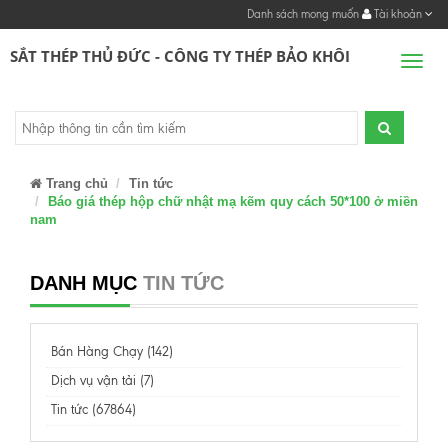
Danh sách mong muốn
Tài khoản
SẮT THÉP THỦ ĐỨC - CÔNG TY THÉP BẢO KHÔI
Men
Trang chủ
Tin tức
Báo giá thép hộp chữ nhật mạ kẽm quy cách 50*100 ở miền
nam
DANH MỤC
TIN TỨC
Bán Hàng Chạy (142)
Dịch vụ vận tải (7)
Tin tức (67864)