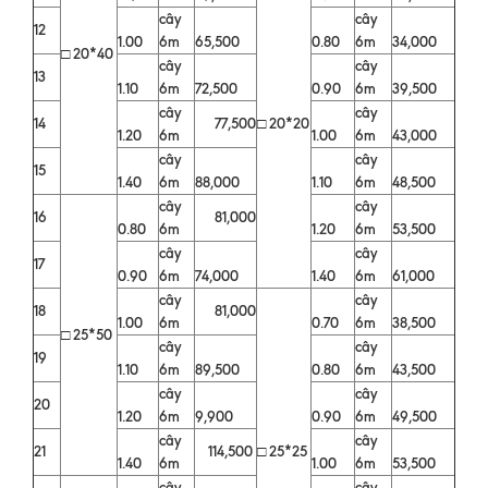
cây
cây
12
1.00
6m
65,500
0.80
6m
34,000
□ 20*40
cây
cây
13
1.10
6m
72,500
0.90
6m
39,500
cây
cây
14
77,500
□ 20*20
1.20
6m
1.00
6m
43,000
cây
cây
15
1.40
6m
88,000
1.10
6m
48,500
cây
cây
16
81,000
0.80
6m
1.20
6m
53,500
cây
cây
17
0.90
6m
74,000
1.40
6m
61,000
cây
cây
18
81,000
1.00
6m
0.70
6m
38,500
□ 25*50
cây
cây
19
1.10
6m
89,500
0.80
6m
43,500
cây
cây
20
1.20
6m
9,900
0.90
6m
49,500
cây
cây
21
114,500
□ 25*25
1.40
6m
1.00
6m
53,500
cây
cây