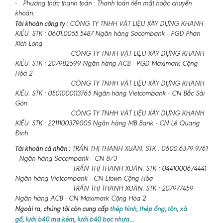
- Phương thức thanh toán : Thanh toán tiền mặt hoặc chuyển
khoản.
Tài khoản công ty :
CÔNG TY TNHH VẬT LIỆU XÂY DỰNG KHANH
KIỀU. STK : 0601.0055.5487 Ngân hàng Sacombank - PGD Phan
Xích Long
CÔNG TY TNHH VẬT LIỆU XÂY DỰNG KHANH
KIỀU. STK : 207982599 Ngân hàng ACB - PGD Maximark Cộng
Hòa 2
CÔNG TY TNHH VẬT LIỆU XÂY DỰNG KHANH
KIỀU. STK : 0501000113765 Ngân hàng Vietcombank - CN Bắc Sài
Gòn
CÔNG TY TNHH VẬT LIỆU XÂY DỰNG KHANH
KIỀU. STK : 2211100379005 Ngân hàng MB Bank - CN Lê Quang
Định
Tài khoản cá nhân :
TRẦN THỊ THANH XUÂN. STK : 0600.6379.9761
- Ngân hàng Sacombank - CN 8/3
TRẦN THỊ THANH XUÂN. STK : 0441000674441
Ngân hàng Vietcombank - CN Etown Cộng Hòa
TRẦN THỊ THANH XUÂN. STK : 207977459
Ngân hàng ACB - CN Maximark Cộng Hòa 2
Ngoài ra, chúng tôi còn cung cấp
thép hình
,
thép ống
,
tôn
,
xà
gồ
,
lưới b40 mạ kẽm
,
lưới b40 bọc nhựa
...