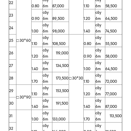
22
0.80
6m
87,000
1.10
6m
58,500
cây
cây
23
0.90
6m
89,500
1.20
6m
64,500
cây
cây
24
1.00
6m
98,000
1.40
6m
74,500
cây
cây
25
□ 30*60
1.10
6m
108,500
0.80
6m
55,500
cây
cây
26
119,000
1.20
6m
0.90
6m
58,000
cây
cây
27
134,500
1.40
6m
1.00
6m
64,500
cây
cây
28
173,500
□ 30*30
1.70
6m
1.10
6m
72,000
cây
cây
29
153,500
1.10
6m
1.20
6m
77,000
□ 30*90
cây
cây
30
191,500
1.40
6m
1.40
6m
87,000
cây
cây
31
113,500
1.00
6m
133,000
1.70
6m
cây
cây
32