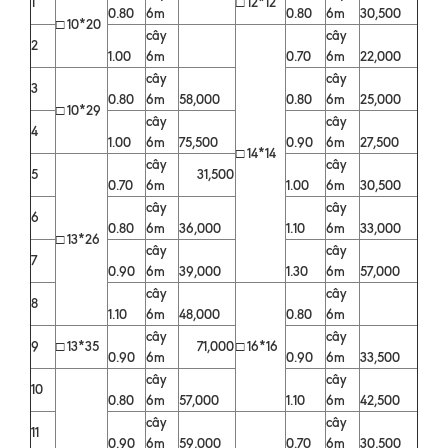
1
□ 12*12
0.80
6m
0.80
6m
30,500
□ 10*20
cây
cây
2
1.00
6m
0.70
6m
22,000
cây
cây
3
0.80
6m
58,000
0.80
6m
25,000
□ 10*29
cây
cây
4
1.00
6m
75,500
0.90
6m
27,500
□ 14*14
cây
cây
5
31,500
0.70
6m
1.00
6m
30,500
cây
cây
6
0.80
6m
36,000
1.10
6m
33,000
□ 13*26
cây
cây
7
0.90
6m
39,000
1.30
6m
57,000
cây
cây
8
1.10
6m
48,000
0.80
6m
cây
cây
9
□ 13*35
71,000
□ 16*16
0.90
6m
0.90
6m
33,500
cây
cây
10
0.80
6m
57,000
1.10
6m
42,500
cây
cây
11
0.90
6m
59,000
0.70
6m
30,500