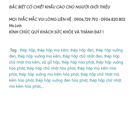
ĐẶC BIỆT CÓ CHIẾT KHẤU CAO CHO NGƯỜI GIỚI THIỆU
MỌI THẮC MẮC VUI LÒNG LIÊN HỆ : 0904.729.792 - 0904.820.802
Ms.Linh
KÍNH CHÚC QUÝ KHÁCH SỨC KHỎE VÀ THÀNH ĐẠT !
Tag :
thép hộp
,
thép hộp mạ kẽm
,
thép hộp đen
,
thép hộp vuông
đen
,
thép hộp vuông mạ kẽm
,
thép hộp chữ nhật đen
,
thép hộp
chữ nhật mạ kẽm
,
xà gồ hộp
,
thép hộp hòa phát
,
thép hộp vuông
hòa phát
,
thép hộp chữ nhật hòa phát
,
thép hộp mạ kẽm hòa
phát
,
thép hộp vuông mạ kẽm hòa phát
,
thép hộp chữ nhật mạ
kẽm hòa phát
,
thép hộp vuông đen hòa phát
,
thép hộp chữ nhật
mạ kẽm hòa phát
,...