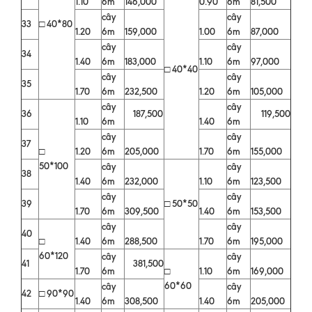
1.10
6m
146,000
0.90
6m
81,500
cây
cây
33
□ 40*80
1.20
6m
159,000
1.00
6m
87,000
cây
cây
34
1.40
6m
183,000
1.10
6m
97,000
□ 40*40
cây
cây
35
1.70
6m
232,500
1.20
6m
105,000
cây
cây
36
187,500
119,500
1.10
6m
1.40
6m
cây
cây
37
□
1.20
6m
205,000
1.70
6m
155,000
50*100
cây
cây
38
1.40
6m
232,000
1.10
6m
123,500
cây
cây
39
□ 50*50
1.70
6m
309,500
1.40
6m
153,500
cây
cây
40
□
1.40
6m
288,500
1.70
6m
195,000
60*120
cây
cây
41
381,500
1.70
6m
□
1.10
6m
169,000
60*60
cây
cây
42
□ 90*90
1.40
6m
308,500
1.40
6m
205,000