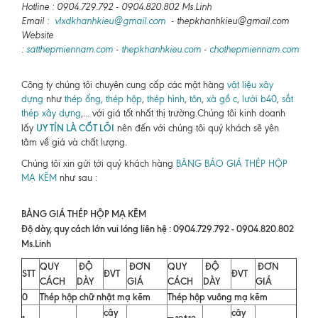
Hotline : 0904.729.792 - 0904.820.802 Ms.Linh
Email :
vlxdkhanhkieu@gmail.com
- thepkhanhkieu@gmail.com
Website
:
satthepmiennam.com
-
thepkhanhkieu.com
-
chothepmiennam.com
Công ty chúng tôi chuyên cung cấp các mặt hàng
vật liệu xây
dựng
như
thép ống
,
thép hộp
,
thép hình
,
tôn
,
xà gồ c
,
lưới b40
,
sắt
thép xây dựng
,... với giá tốt nhất thị trường.Chúng tôi kinh doanh
UY TÍN LÀ CỐT LÕI
lấy
nên đến với chúng tôi quý khách sẽ yên
tâm về giá và chất lượng.
Chúng tôi xin gửi tới quý khách hàng
BẢNG BÁO GIÁ THÉP HỘP
MẠ KẼM
như sau :
BẢNG GIÁ THÉP HỘP MẠ KẼM
Độ dày, quy cách lớn vui lóng liên hệ : 0904.729.792 - 0904.820.802
Ms.Linh
QUY
ĐỘ
ĐƠN
QUY
ĐỘ
ĐƠN
STT
ĐVT
ĐVT
CÁCH
DÀY
GIÁ
CÁCH
DÀY
GIÁ
0
Thép hộp chữ nhật mạ kẽm
Thép hộp vuông mạ kẽm
cây
cây