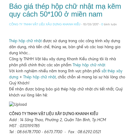
Báo giá thép hộp chữ nhật mạ kẽm
quy cách 50*100 ở miền nam
CÔNG TY TNHH VẬT LIỆU XÂU DỰNG KHANH KIỀU
- 10/03/2017 -
0
bình luận
Thép hộp chữ nhật
được sử dụng trong các công trình xây dựng
dân dụng, nhà tiền chế, thùng xe, bàn ghế và các loại hàng gia
dụng khác...
Công ty TNHH Vật liệu xây dựng Khanh Kiều chúng tôi là nhà
phân phối chính thức các sản phẩm
Thép hộp chữ nhật
Với kinh nghiệm nhiều năm trong lĩnh vực phân phối
sắt thép xây
dựng
+
Thép hộp chữ nhật
, chắc chắn sẽ mang lại sự hài lòng cho
Quý Khách!
Để nhận được bảng báo giá thép hộp chữ nhật chi tiết nhất, Quý
khách vui lòng liên hệ:
CÔNG TY TNHH VẬT LIỆU XÂY DỰNG KHANH KIỀU
Add : 14 Sông Thao, Phường 2, Quận Tân Bình, Tp.HCM
MST : 0313199785
Tel : 08.6678.7700 - 6673.7700 - Fax : 08.6292.0521