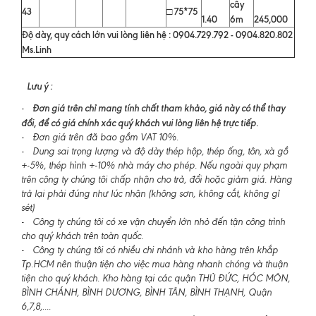
cây
43
□ 75*75
1.40
6m
245,000
Độ dày, quy cách lớn vui lòng liên hệ : 0904.729.792 - 0904.820.802
Ms.Linh
Lưu ý :
Đơn giá trên chỉ mang tính chất tham khảo, giá này có thể thay
-
đổi, để có giá chính xác quý khách vui lòng liên hệ trực tiếp.
- Đơn giá trên đã bao gồm VAT 10%.
- Dung sai trọng lượng và độ dày thép hộp, thép ống, tôn, xà gồ
+-5%, thép hình +-10% nhà máy cho phép. Nếu ngoài quy phạm
trên công ty chúng tôi chấp nhận cho trả, đổi hoặc giảm giá. Hàng
trả lại phải đúng như lúc nhận (không sơn, không cắt, không gỉ
sét)
- Công ty chúng tôi có xe vận chuyển lớn nhỏ đến tận công trình
cho quý khách trên toàn quốc.
- Công ty chúng tôi có nhiều chi nhánh và kho hàng trên khắp
Tp.HCM nên thuận tiện cho việc mua hàng nhanh chóng và thuận
tiện cho quý khách. Kho hàng tại các quận THỦ ĐỨC, HÓC MÔN,
BÌNH CHÁNH, BÌNH DƯƠNG, BÌNH TÂN, BÌNH THẠNH, Quận
6,7,8,....