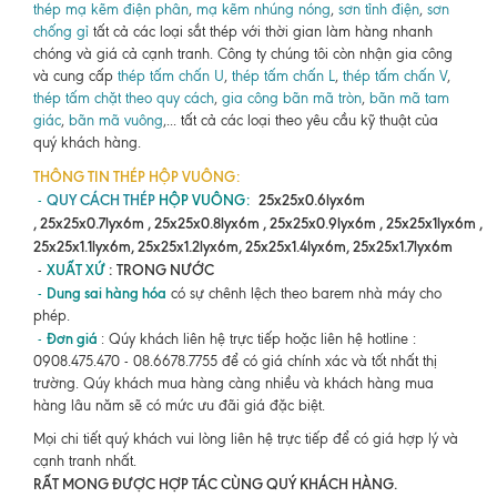
thép mạ kẽm điện phân
,
mạ kẽm nhúng nóng
,
sơn tỉnh điện
,
sơn
chống gỉ
tất cả các loại sắt thép với thời gian làm hàng nhanh
chóng và giá cả cạnh tranh. Công ty chúng tôi còn nhận gia công
và cung cấp
thép tấm chấn U
,
thép tấm chấn L
,
thép tấm chấn V
,
thép tấm chặt theo quy cách
,
gia công bãn mã tròn
,
bãn mã tam
giác
,
bãn mã vuông
,... tất cả các loại theo yêu cầu kỹ thuật của
quý khách hàng.
THÔNG TIN THÉP HỘP VUÔNG:
QUY CÁCH THÉP
HỘP VUÔNG:
25x25x0.6lyx6m
-
, 25x25x0.7lyx6m , 25x25x0.8lyx6m , 25x25x0.9lyx6m , 25x25x1lyx6m ,
25x25x1.1lyx6m, 25x25x1.2lyx6m, 25x25x1.4lyx6m, 25x25x1.7lyx6m
XUẤT XỨ
:
TRONG NƯỚC
-
Dung sai hàng hóa
-
có sự chênh lệch theo barem nhà máy cho
phép.
Đơn giá
-
: Qúy khách liên hệ trực tiếp hoặc liên hệ hotline :
0908.475.470 - 08.6678.7755 để có giá chính xác và tốt nhất thị
trường. Qúy khách mua hàng càng nhiều và khách hàng mua
hàng lâu năm sẽ có mức ưu đãi giá đặc biệt.
Mọi chi tiết quý khách vui lòng liên hệ trực tiếp để có giá hợp lý và
cạnh tranh nhất.
RẤT MONG ĐƯỢC HỢP TÁC CÙNG QUÝ KHÁCH HÀNG.