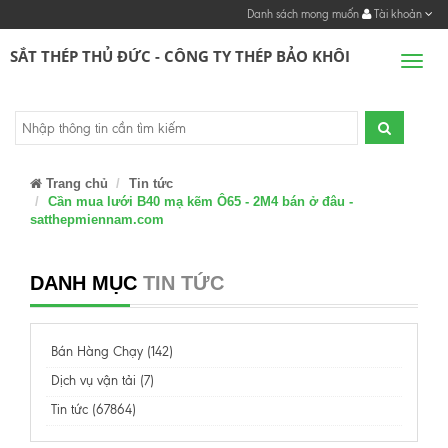
Danh sách mong muốn
Tài khoản
SẮT THÉP THỦ ĐỨC - CÔNG TY THÉP BẢO KHÔI
Men
Trang chủ
Tin tức
Cần mua lưới B40 mạ kẽm Ô65 - 2M4 bán ở đâu -
satthepmiennam.com
DANH MỤC
TIN TỨC
Bán Hàng Chạy (142)
Dịch vụ vận tải (7)
Tin tức (67864)