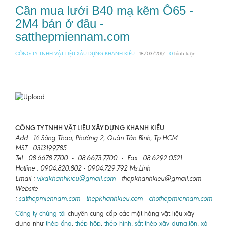
Cần mua lưới B40 mạ kẽm Ô65 -
2M4 bán ở đâu -
satthepmiennam.com
CÔNG TY TNHH VẬT LIỆU XÂU DỰNG KHANH KIỀU
- 18/03/2017 -
0
bình luận
CÔNG TY TNHH VẬT LIỆU XÂY DỰNG KHANH KIỀU
Add : 14 Sông Thao, Phường 2, Quận Tân Bình, Tp.HCM
MST : 0313199785
Tel : 08.6678.7700 - 08.6673.7700 - Fax : 08.6292.0521
Hotline : 0904.820.802 - 0904.729.792 Ms.Linh
Email :
vlxdkhanhkieu@gmail.com
- thepkhanhkieu@gmail.com
Website
:
satthepmiennam.com
-
thepkhanhkieu.com
-
chothepmiennam.com
Công ty chúng tôi
chuyên cung cấp các mặt hàng vật liệu xây
dựng như
thép ống
,
thép hộp
,
thép hình
,
sắt thép xây dựng
,
tôn
,
xà