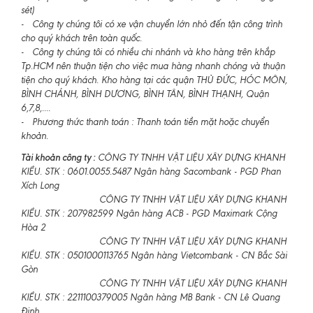
sét)
- Công ty chúng tôi có xe vận chuyển lớn nhỏ đến tận công trình
cho quý khách trên toàn quốc.
- Công ty chúng tôi có nhiều chi nhánh và kho hàng trên khắp
Tp.HCM nên thuận tiện cho việc mua hàng nhanh chóng và thuận
tiện cho quý khách. Kho hàng tại các quận THỦ ĐỨC, HÓC MÔN,
BÌNH CHÁNH, BÌNH DƯƠNG, BÌNH TÂN, BÌNH THẠNH, Quận
6,7,8,....
- Phương thức thanh toán : Thanh toán tiền mặt hoặc chuyển
khoản.
Tài khoản công ty :
CÔNG TY TNHH VẬT LIỆU XÂY DỰNG KHANH
KIỀU. STK : 0601.0055.5487 Ngân hàng Sacombank - PGD Phan
Xích Long
CÔNG TY TNHH VẬT LIỆU XÂY DỰNG KHANH
KIỀU. STK : 207982599 Ngân hàng ACB - PGD Maximark Cộng
Hòa 2
CÔNG TY TNHH VẬT LIỆU XÂY DỰNG KHANH
KIỀU. STK : 0501000113765 Ngân hàng Vietcombank - CN Bắc Sài
Gòn
CÔNG TY TNHH VẬT LIỆU XÂY DỰNG KHANH
KIỀU. STK : 2211100379005 Ngân hàng MB Bank - CN Lê Quang
Định