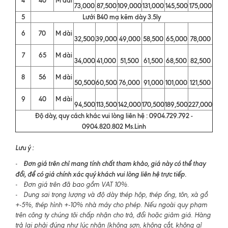
73,000
87,500
109,000
131,000
145,500
175,000
5
Lưới B40 mạ kẽm dày 3.5ly
6
70
M dài
32,500
39,000
49,000
58,500
65,000
78,000
7
65
M dài
34,000
41,000
51,500
61,500
68,500
82,500
8
56
M dài
50,500
60,500
76,000
91,000
101,000
121,500
9
40
M dài
94,500
113,500
142,000
170,500
189,500
227,000
Độ dày, quy cách khác vui lòng liên hệ : 0904.729.792 -
0904.820.802 Ms.Linh
Lưu ý :
Đơn giá trên chỉ mang tính chất tham khảo, giá này có thể thay
-
đổi, để có giá chính xác quý khách vui lòng liên hệ trực tiếp.
- Đơn giá trên đã bao gồm VAT 10%.
- Dung sai trọng lượng và độ dày thép hộp, thép ống, tôn, xà gồ
+-5%, thép hình +-10% nhà máy cho phép. Nếu ngoài quy phạm
trên công ty chúng tôi chấp nhận cho trả, đổi hoặc giảm giá. Hàng
trả lại phải đúng như lúc nhận (không sơn, không cắt, không gỉ