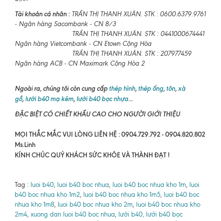
Tài khoản cá nhân :
TRẦN THỊ THANH XUÂN. STK : 0600.6379.9761
- Ngân hàng Sacombank - CN 8/3
TRẦN THỊ THANH XUÂN. STK : 0441000674441
Ngân hàng Vietcombank - CN Etown Cộng Hòa
TRẦN THỊ THANH XUÂN. STK : 207977459
Ngân hàng ACB - CN Maximark Cộng Hòa 2
Ngoài ra, chúng tôi còn cung cấp
thép hình
,
thép ống
,
tôn
,
xà
gồ
,
lưới b40 mạ kẽm
,
lưới b40 bọc nhựa
...
ĐẶC BIỆT CÓ CHIẾT KHẤU CAO CHO NGƯỜI GIỚI THIỆU
MỌI THẮC MẮC VUI LÒNG LIÊN HỆ : 0904.729.792 - 0904.820.802
Ms.Linh
KÍNH CHÚC QUÝ KHÁCH SỨC KHỎE VÀ THÀNH ĐẠT !
Tag :
luoi b40
,
luoi b40 boc nhua
,
luoi b40 boc nhua kho 1m
,
luoi
b40 boc nhua kho 1m2
,
luoi b40 boc nhua kho 1m5
,
luoi b40 boc
nhua kho 1m8
,
luoi b40 boc nhua kho 2m
,
luoi b40 boc nhua kho
2m4
,
xuong dan luoi b40 boc nhua
,
lưới b40, lưới b40 bọc