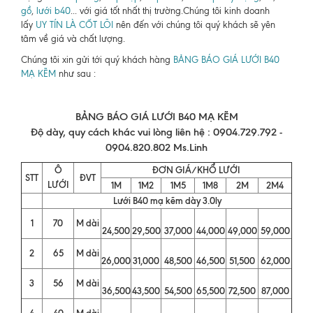
gồ
,
lưới b40
... với giá tốt nhất thị trường.Chúng tôi kinh doanh
lấy
UY TÍN LÀ CỐT LÕI
nên đến với chúng tôi quý khách sẽ yên
tâm về giá và chất lượng.
Chúng tôi xin gửi tới quý khách hàng
BẢNG BÁO GIÁ LƯỚI B40
MẠ KẼM
như sau :
BẢNG BÁO GIÁ LƯỚI B40 MẠ KẼM
Độ dày, quy cách khác vui lòng liên hệ : 0904.729.792 -
0904.820.802 Ms.Linh
Ô
ĐƠN GIÁ/KHỔ LƯỚI
STT
ĐVT
LƯỚI
1M
1M2
1M5
1M8
2M
2M4
Lưới B40 mạ kẽm dày 3.0ly
1
70
M dài
24,500
29,500
37,000
44,000
49,000
59,000
2
65
M dài
26,000
31,000
48,500
46,500
51,500
62,000
3
56
M dài
36,500
43,500
54,500
65,500
72,500
87,000
4
40
M dài