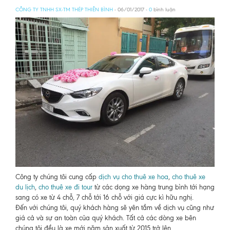
CÔNG TY TNHH SX-TM THÉP THIÊN BÌNH
- 06/01/2017 -
0
bình luận
Công ty chúng tôi cung cấp
dịch vụ cho thuê xe hoa
,
cho thuê xe
du lịch
,
cho thuê xe đi tour
từ các dọng xe hàng trung bình tới hạng
sang có xe từ 4 chỗ, 7 chỗ tới 16 chỗ với giá cực kì hữu nghị.
Đến với chúng tôi, quý khách hàng sẽ yên tầm về dịch vụ cũng như
giá cả và sự an toàn của quý khách. Tất cả các dòng xe bên
chúng tôi đều là xe mới năm sản xuất từ 2015 trở lên.