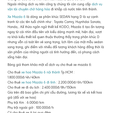
Ngoài những dịch vụ trên công ty chúng tôi còn cung cấp
dịch vụ
vận tải chuyên chở hàng hóa
đi khắp cả nước trên tỉnh thành.
Xe Mazda 6
là dòng xe phân khúc SEDAN hạng D là sự cạnh
tranh từ các tên tuổi chính như : Toyata Camry, Huynhdai Sonata,
Honda,...Kế thừa ngôn ngữ thiết kế KODO, Mazda 6 tạo ấn tượng
ngay từ cái nhìn đầu tiên với kiểu dáng mạnh mẽ, hiện đại, vượt
ra khỏi kiểu thiết kế quen thuộv thường thấy trong phân khúc D
nhưng vẫn có toát lên vẻ sang trọng, lịch lãm của một mẫu sedan
sang trọng, ghi điểm với nhiều đối tượng khách hàng đồng thời là
sản phẩm của những người cá tính hướng đến, có phong cách
sống hiện đại.
Bảng giá tham khảo một số dịch vụ cho thuê xe mazda 6:
Cho thuê
xe hoa Mazda 6 nội thành
Tp.HCM :
1.800.000đ/4h/40km
Cho thuê
xe hoa Mazda 6 đi tỉnh
: 2.200.000đ/6h/100km
Cho thuê xe đi du lịch : 2.400.000đ/8h/150km
Gía trên đã bao gồm chi phí cầu đường, lương tài xế và kết hoa
giả (đối với xe hoa)
Phụ trội Km : 6.000đ/km
Phụ trội ngoài giờ : 100.000đ/h
Có cho thuê xe ở lại qua đêm.