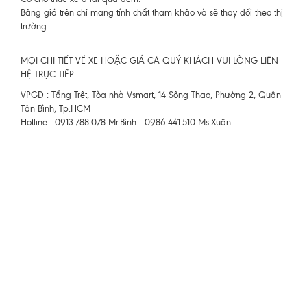
Bảng giá trên chỉ mang tính chất tham khảo và sẽ thay đổi theo thị
trường.
MỌI CHI TIẾT VỀ XE HOẶC GIÁ CẢ QUÝ KHÁCH VUI LÒNG LIÊN
HỆ TRỰC TIẾP :
VPGD : Tầng Trệt, Tòa nhà Vsmart, 14 Sông Thao, Phường 2, Quận
Tân Bình, Tp.HCM
Hotline : 0913.788.078 Mr.Bình - 0986.441.510 Ms.Xuân