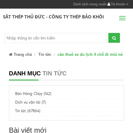
Danh sách mong muốn
Tài khoản
SẮT THÉP THỦ ĐỨC - CÔNG TY THÉP BẢO KHÔI
Men
Trang chủ
Tin tức
cần thuê xe du lịch 4 chỗ đi mũi né
DANH MỤC
TIN TỨC
Bán Hàng Chạy (142)
Dịch vụ vận tải (7)
Tin tức (67864)
Bài viết mới