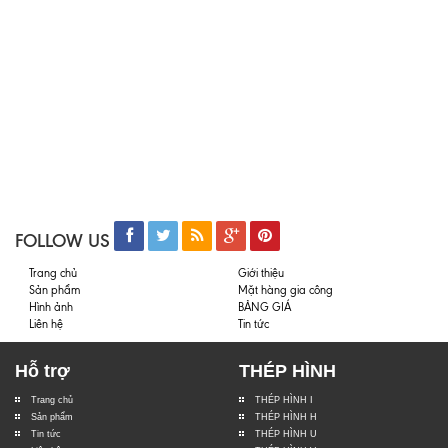
FOLLOW US
Trang chủ
Giới thiệu
Sản phẩm
Mặt hàng gia công
Hình ảnh
BẢNG GIÁ
Liên hệ
Tin tức
Hỗ trợ
THÉP HÌNH
Trang chủ
THÉP HÌNH I
Sản phẩm
THÉP HÌNH H
Tin tức
THÉP HÌNH U