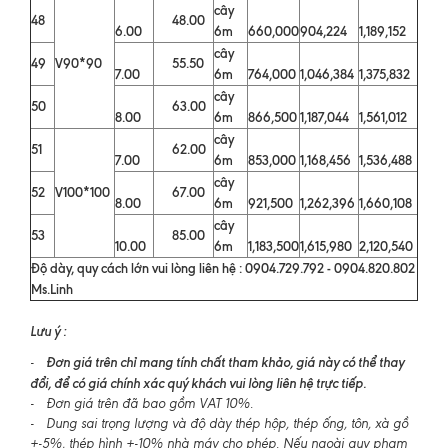
cây
48
48.00
6.00
6m
660,000
904,224
1,189,152
cây
49
V90*90
55.50
7.00
6m
764,000
1,046,384
1,375,832
cây
50
63.00
8.00
6m
866,500
1,187,044
1,561,012
cây
51
62.00
7.00
6m
853,000
1,168,456
1,536,488
cây
52
V100*100
67.00
8.00
6m
921,500
1,262,396
1,660,108
cây
53
85.00
10.00
6m
1,183,500
1,615,980
2,120,540
Độ dày, quy cách lớn vui lòng liên hệ : 0904.729.792 - 0904.820.802
Ms.Linh
Lưu ý :
Đơn giá trên chỉ mang tính chất tham khảo, giá này có thể thay
-
đổi, để có giá chính xác quý khách vui lòng liên hệ trực tiếp.
- Đơn giá trên đã bao gồm VAT 10%.
- Dung sai trọng lượng và độ dày thép hộp, thép ống, tôn, xà gồ
+-5%, thép hình +-10% nhà máy cho phép. Nếu ngoài quy phạm