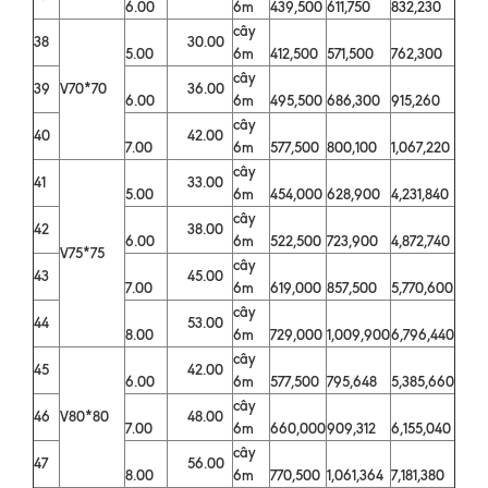
6.00
6m
439,500
611,750
832,230
cây
38
30.00
5.00
6m
412,500
571,500
762,300
cây
39
V70*70
36.00
6.00
6m
495,500
686,300
915,260
cây
40
42.00
7.00
6m
577,500
800,100
1,067,220
cây
41
33.00
5.00
6m
454,000
628,900
4,231,840
cây
42
38.00
6.00
6m
522,500
723,900
4,872,740
V75*75
cây
43
45.00
7.00
6m
619,000
857,500
5,770,600
cây
44
53.00
8.00
6m
729,000
1,009,900
6,796,440
cây
45
42.00
6.00
6m
577,500
795,648
5,385,660
cây
46
V80*80
48.00
7.00
6m
660,000
909,312
6,155,040
cây
47
56.00
8.00
6m
770,500
1,061,364
7,181,380