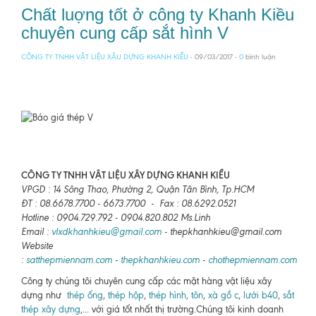
Chất luợng tốt ở công ty Khanh Kiều
chuyên cung cấp sắt hình V
CÔNG TY TNHH VẬT LIỆU XÂU DỰNG KHANH KIỀU
- 09/03/2017 -
0
bình luận
CÔNG TY TNHH VẬT LIỆU XÂY DỰNG KHANH KIỀU
VPGD : 14 Sông Thao, Phường 2, Quận Tân Bình, Tp.HCM
ĐT : 08.6678.7700 - 6673.7700 - Fax : 08.6292.0521
Hotline : 0904.729.792 - 0904.820.802 Ms.Linh
Email :
vlxdkhanhkieu@gmail.com
- thepkhanhkieu@gmail.com
Website
:
satthepmiennam.com
-
thepkhanhkieu.com
-
chothepmiennam.com
Công ty chúng tôi chuyên cung cấp các mặt hàng vật liệu xây
dựng như
thép ống
,
thép hộp
,
thép hình
,
tôn
,
xà gồ c
,
lưới b40
,
sắt
thép xây dựng
,... với giá tốt nhất thị trường.Chúng tôi kinh doanh