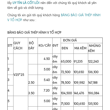
UY TÍN LÀ CỐT LÕI
lấy
nên đến với chúng tôi quý khách sẽ yên
tâm về giá và chất lượng.
Chúng tôi xin gửi tới quý khách hàng
BẢNG BÁO GIÁ THÉP HÌNH
V TỔ HỢP
như sau :
BẢNG BÁO GIÁ THÉP HÌNH V TỔ HỢP
ĐƠN GIÁ
QUY
ĐỘ
STT
KG/CÂY
ĐVT
NHÚNG
CÁCH
DÀY
ĐEN
MẠ KẼM
KẼM
cây
1
4.50
6m
65,000
91,235
122,240
cây
2
5.00
6m
72,500
101,650
136,100
V25*25
cây
3
5.40
2.50
6m
78,500
109,982
147,188
cây
4
7.20
3.50
6m
104,500
146,476
196,084
cây
5
5.00
6m
71,500
100,650
135,100
cây