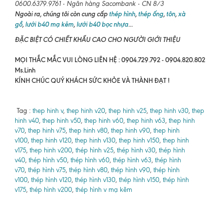
0600.6379.9761 - Ngân hàng Sacombank - CN 8/3
Ngoài ra, chúng tôi còn cung cấp
thép hình
,
thép ống
,
tôn
,
xà
gồ
,
lưới b40 mạ kẽm
,
lưới b40 bọc nhựa
...
ĐẶC BIỆT CÓ CHIẾT KHẤU CAO CHO NGƯỜI GIỚI THIỆU
MỌI THẮC MẮC VUI LÒNG LIÊN HỆ : 0904.729.792 - 0904.820.802
Ms.Linh
KÍNH CHÚC QUÝ KHÁCH SỨC KHỎE VÀ THÀNH ĐẠT !
Tag :
thep hinh v
,
thep hinh v20
,
thep hinh v25
,
thep hinh v30
,
thep
hinh v40
,
thep hinh v50
,
thep hinh v60
,
thep hinh v63
,
thep hinh
v70
,
thep hinh v75
,
thep hinh v80
,
thep hinh v90
,
thep hinh
v100
,
thep hinh v120
,
thep hinh v130
,
thep hinh v150
,
thep hinh
v175
,
thep hinh v200
,
thép hình v25
,
thép hình v30
,
thép hình
v40
,
thép hình v50
,
thép hình v60
,
thép hình v63
,
thép hình
v70
,
thép hình v75
,
thép hình v80
,
thép hình v90
,
thép hình
v100
,
thép hình v120
,
thép hình v130
,
thép hình v150
,
thép hình
v175
,
thép hình v200
,
thép hình v mạ kẽm