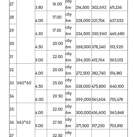
cây
27
16.00
3.80
6m
214,500
302,692
411,236
cây
28
17.00
4.00
6m
228,000
321,704
437,032
cây
29
17.50
4.30
6m
234,500
330,960
449,680
cây
30
20.00
4.50
6m
268,000
378,240
513,920
cây
31
22.00
5.00
6m
294,500
415,764
565,012
cây
32
20.00
4.00
6m
272,500
382,740
514,180
cây
33
V60*60
25.00
4.50
6m
338,000
475,800
640,100
cây
34
29.50
6.00
6m
399,000
561,604
755,478
cây
35
22.00
4.00
6m
300,000
416,600
565,848
cây
36
V63*63
27.50
5.00
6m
371,500
517,250
703,810
cây
37
32.50