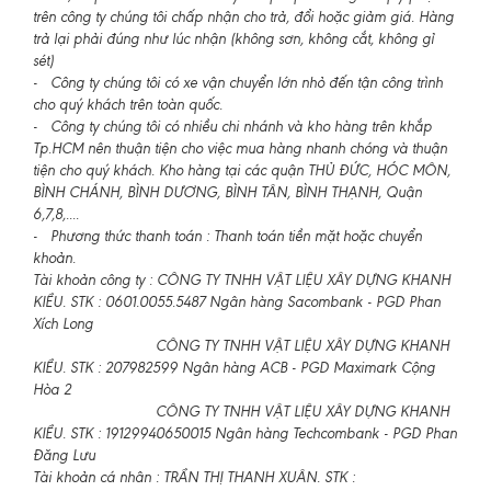
trên công ty chúng tôi chấp nhận cho trả, đổi hoặc giảm giá. Hàng
trả lại phải đúng như lúc nhận (không sơn, không cắt, không gỉ
sét)
- Công ty chúng tôi có xe vận chuyển lớn nhỏ đến tận công trình
cho quý khách trên toàn quốc.
- Công ty chúng tôi có nhiều chi nhánh và kho hàng trên khắp
Tp.HCM nên thuận tiện cho việc mua hàng nhanh chóng và thuận
tiện cho quý khách. Kho hàng tại các quận THỦ ĐỨC, HÓC MÔN,
BÌNH CHÁNH, BÌNH DƯƠNG, BÌNH TÂN, BÌNH THẠNH, Quận
6,7,8,....
- Phương thức thanh toán : Thanh toán tiền mặt hoặc chuyển
khoản.
Tài khoản công ty : CÔNG TY TNHH VẬT LIỆU XÂY DỰNG KHANH
KIỀU. STK : 0601.0055.5487 Ngân hàng Sacombank - PGD Phan
Xích Long
CÔNG TY TNHH VẬT LIỆU XÂY DỰNG KHANH
KIỀU. STK : 207982599 Ngân hàng ACB - PGD Maximark Cộng
Hòa 2
CÔNG TY TNHH VẬT LIỆU XÂY DỰNG KHANH
KIỀU. STK : 19129940650015 Ngân hàng Techcombank - PGD Phan
Đăng Lưu
Tài khoản cá nhân : TRẦN THỊ THANH XUÂN. STK :