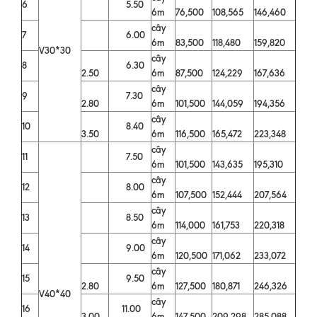
6
5.50
6m
76,500
108,565
146,460
cây
7
6.00
6m
83,500
118,480
159,820
V30*30
cây
8
6.30
2.50
6m
87,500
124,229
167,636
cây
9
7.30
2.80
6m
101,500
144,059
194,356
cây
10
8.40
3.50
6m
116,500
165,472
223,348
cây
11
7.50
6m
101,500
143,635
195,310
cây
12
8.00
6m
107,500
152,444
207,564
cây
13
8.50
6m
114,000
161,753
220,318
cây
14
9.00
6m
120,500
171,062
233,072
cây
15
9.50
2.80
6m
127,500
180,871
246,326
V40*40
cây
16
11.00
3.00
6m
147,500
209,298
285,088