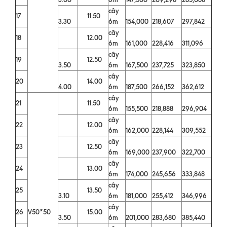
cây
17
11.50
3.30
6m
154,000
218,607
297,842
cây
18
12.00
6m
161,000
228,416
311,096
cây
19
12.50
3.50
6m
167,500
237,725
323,850
cây
20
14.00
4.00
6m
187,500
266,152
362,612
cây
21
11.50
6m
155,500
218,888
296,904
cây
22
12.00
6m
162,000
228,144
309,552
cây
23
12.50
6m
169,000
237,900
322,700
cây
24
13.00
6m
174,000
245,656
333,848
cây
25
13.50
3.10
6m
181,000
255,412
346,996
cây
26
V50*50
15.00
3.50
6m
201,000
283,680
385,440