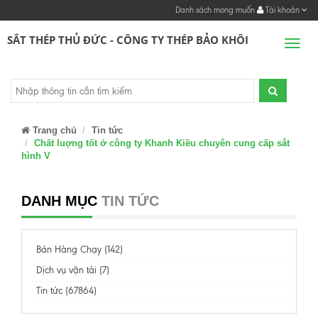
Danh sách mong muốn
Tài khoản
SẮT THÉP THỦ ĐỨC - CÔNG TY THÉP BẢO KHÔI
Men
Trang chủ
Tin tức
Chất luợng tốt ở công ty Khanh Kiều chuyên cung cấp sắt
hình V
DANH MỤC
TIN TỨC
Bán Hàng Chạy (142)
Dịch vụ vận tải (7)
Tin tức (67864)