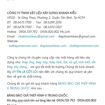
CÔNG TY TNHH VẬT LIỆU XÂY DỰNG KHANH KIỀU
VPGD : 14 Sông Thao, Phường 2, Quận Tân Bình, Tp.HCM
ĐT : 08.6673.7700 - Fax : 08.6289.2016
ĐT : 08.6678.7700 - Fax : 08.6292.0521
Hotline : 0904.729.792 - 0904.820.802 Ms.Linh
Email :
vlxdkhanhkieu@gmail.com
- thepkhanhkieu@gmail.com
Website
:
satthepmiennam.com
-
thepkhanhkieu.com
-
chothepmiennam.com
Công ty chúng tôi chuyên cung cấp các mặt hàng vật liệu xây
dựng như
thép ống
,
thép hộp
,
thép hình
,
tôn
,
xà gồ
,
lưới b40
,
sắt
thép xây dựng
,... với giá tốt nhất thị trường.Chúng tôi kinh doanh
UY TÍN LÀ CỐT LÕI
lấy
nên đến với chúng tôi quý khách sẽ yên
tâm về giá và chất lượng.
Chúng tôi xin gửi tới quý khách hàng
BẢNG BÁO GIÁ THÉP HÌNH
V TRUNG QUỐC
như sau :
BẢNG BÁO GIÁ THÉP HÌNH V TRUNG QUỐC
Độ dày, quy cách lớn vui lòng liên hệ: 0904.729.792 - 0904.820.802