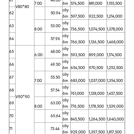
7.00
6m
574,500
881,000
1,155,500
V80*80
cây
62
50.94
6m
597,500
922,500
1,214,000
cây
63
53.00
8.00
6m
736,500
1,074,500
1,378,000
cây
64
57.96
6m
766,500
1,136,500
1,468,000
cây
65
48.00
6.00
6m
593,500
899,000
1,174,500
cây
66
49.50
6m
654,500
970,500
1,253,500
cây
67
55.50
7.00
6m
683,000
1,037,000
1,354,500
cây
68
57.54
6m
761,000
1,128,000
1,457,500
V90*90
cây
69
63.00
8.00
6m
776,500
1,178,500
1,539,000
cây
70
65.64
6m
845,500
1,264,500
1,640,000
cây
71
73.44
6m
929,000
1,397,500
1,817,500