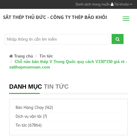
Danh sách mong muốn
Tài khoản
SẮT THÉP THỦ ĐỨC - CÔNG TY THÉP BẢO KHÔI
Men
Trang chủ
Tin tức
Chỗ nào bán thép V Trung Quốc quy cách V150*150 giá rẻ -
satthepmiennam.com
DANH MỤC
TIN TỨC
Bán Hàng Chạy (142)
Dịch vụ vận tải (7)
Tin tức (67864)