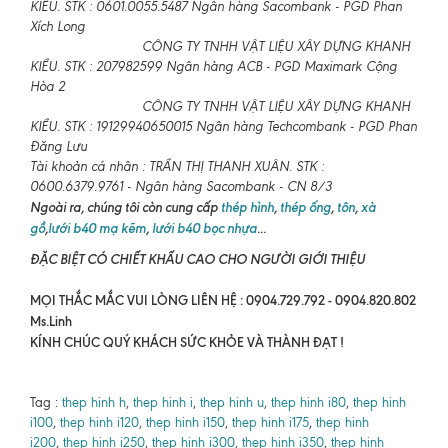
KIỀU. STK : 0601.0055.5487 Ngân hàng Sacombank - PGD Phan
Xích Long
CÔNG TY TNHH VẬT LIỆU XÂY DỰNG KHANH
KIỀU. STK : 207982599 Ngân hàng ACB - PGD Maximark Cộng
Hòa 2
CÔNG TY TNHH VẬT LIỆU XÂY DỰNG KHANH
KIỀU. STK : 19129940650015 Ngân hàng Techcombank - PGD Phan
Đăng Lưu
Tài khoản cá nhân : TRẦN THỊ THANH XUÂN. STK :
0600.6379.9761 - Ngân hàng Sacombank - CN 8/3
Ngoài ra, chúng tôi còn cung cấp
thép hình
,
thép ống
,
tôn
,
xà
gồ
,
lưới b40 mạ kẽm
,
lưới b40 bọc nhựa
...
ĐẶC BIỆT CÓ CHIẾT KHẤU CAO CHO NGƯỜI GIỚI THIỆU
MỌI THẮC MẮC VUI LÒNG LIÊN HỆ : 0904.729.792 - 0904.820.802
Ms.Linh
KÍNH CHÚC QUÝ KHÁCH SỨC KHỎE VÀ THÀNH ĐẠT !
Tag :
thep hinh h
,
thep hinh i
,
thep hinh u
,
thep hinh i80
,
thep hinh
i100
,
thep hinh i120
,
thep hinh i150
,
thep hinh i175
,
thep hinh
i200
,
thep hinh i250
,
thep hinh i300
,
thep hinh i350
,
thep hinh