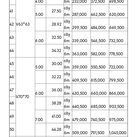
4.00
6m
232,000
372,500
498,500
cây
41
27.50
5.00
6m
287,000
462,500
620,000
cây
42
V63*63
28.92
6m
299,500
484,000
649,500
cây
43
32.50
6.00
6m
339,000
546,500
732,500
cây
44
34.32
6m
363,000
582,000
778,500
cây
45
30.00
5.00
6m
359,000
550,500
722,000
cây
46
32.22
6m
409,500
615,000
799,500
cây
47
36.00
6.00
6m
430,500
660,000
866,000
V70*70
cây
48
38.28
6m
440,500
685,000
903,500
cây
49
41.00
7.00
6m
479,000
740,500
975,000
cây
50
44.28
6m
509,000
791,500
1,045,000