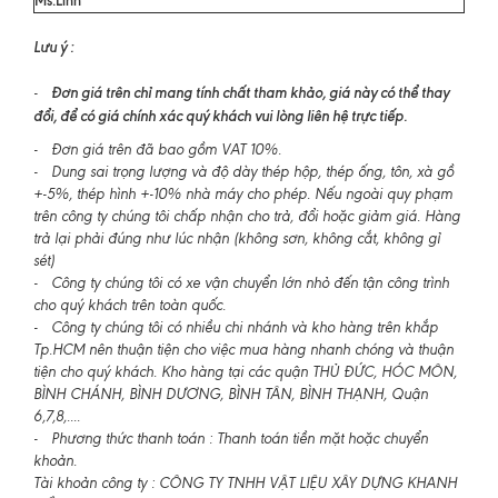
Lưu ý :
Đơn giá trên chỉ mang tính chất tham khảo, giá này có thể thay
-
đổi, để có giá chính xác quý khách vui lòng liên hệ trực tiếp.
- Đơn giá trên đã bao gồm VAT 10%.
- Dung sai trọng lượng và độ dày thép hộp, thép ống, tôn, xà gồ
+-5%, thép hình +-10% nhà máy cho phép. Nếu ngoài quy phạm
trên công ty chúng tôi chấp nhận cho trả, đổi hoặc giảm giá. Hàng
trả lại phải đúng như lúc nhận (không sơn, không cắt, không gỉ
sét)
- Công ty chúng tôi có xe vận chuyển lớn nhỏ đến tận công trình
cho quý khách trên toàn quốc.
- Công ty chúng tôi có nhiều chi nhánh và kho hàng trên khắp
Tp.HCM nên thuận tiện cho việc mua hàng nhanh chóng và thuận
tiện cho quý khách. Kho hàng tại các quận THỦ ĐỨC, HÓC MÔN,
BÌNH CHÁNH, BÌNH DƯƠNG, BÌNH TÂN, BÌNH THẠNH, Quận
6,7,8,....
- Phương thức thanh toán : Thanh toán tiền mặt hoặc chuyển
khoản.
Tài khoản công ty : CÔNG TY TNHH VẬT LIỆU XÂY DỰNG KHANH