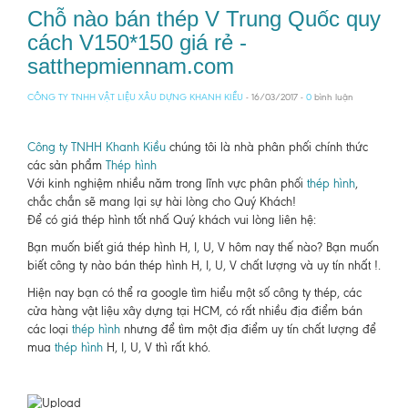
Chỗ nào bán thép V Trung Quốc quy
cách V150*150 giá rẻ -
satthepmiennam.com
CÔNG TY TNHH VẬT LIỆU XÂU DỰNG KHANH KIỀU
- 16/03/2017 -
0
bình luận
Công ty TNHH Khanh Kiều
chúng tôi là nhà phân phối chính thức
các sản phẩm
Thép hình
Với kinh nghiệm nhiều năm trong lĩnh vực phân phối
thép hình
,
chắc chắn sẽ mang lại sự hài lòng cho Quý Khách!
Để có giá thép hình tốt nhấ Quý khách vui lòng liên hệ:
Bạn muốn biết giá thép hình H, I, U, V hôm nay thế nào? Bạn muốn
biết công ty nào bán thép hình H, I, U, V chất lượng và uy tín nhất !.
Hiện nay bạn có thể ra google tìm hiểu một số công ty thép, các
cửa hàng vật liệu xây dựng tại HCM, có rất nhiều địa điểm bán
các loại
thép hình
nhưng để tìm một địa điểm uy tín chất lượng để
mua
thép hình
H, I, U, V thì rất khó.