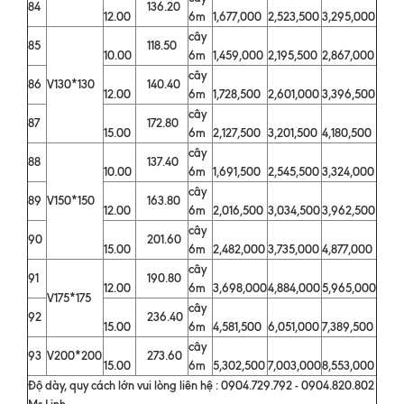
84
136.20
12.00
6m
1,677,000
2,523,500
3,295,000
cây
85
118.50
10.00
6m
1,459,000
2,195,500
2,867,000
cây
86
V130*130
140.40
12.00
6m
1,728,500
2,601,000
3,396,500
cây
87
172.80
15.00
6m
2,127,500
3,201,500
4,180,500
cây
88
137.40
10.00
6m
1,691,500
2,545,500
3,324,000
cây
89
V150*150
163.80
12.00
6m
2,016,500
3,034,500
3,962,500
cây
90
201.60
15.00
6m
2,482,000
3,735,000
4,877,000
cây
91
190.80
12.00
6m
3,698,000
4,884,000
5,965,000
V175*175
cây
92
236.40
15.00
6m
4,581,500
6,051,000
7,389,500
cây
93
V200*200
273.60
15.00
6m
5,302,500
7,003,000
8,553,000
Độ dày, quy cách lớn vui lòng liên hệ : 0904.729.792 - 0904.820.802
Ms.Linh