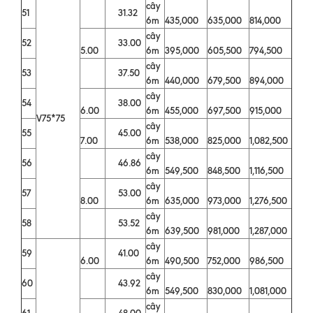
cây
51
31.32
6m
435,000
635,000
814,000
cây
52
33.00
5.00
6m
395,000
605,500
794,500
cây
53
37.50
6m
440,000
679,500
894,000
cây
54
38.00
6.00
6m
455,000
697,500
915,000
V75*75
cây
55
45.00
7.00
6m
538,000
825,000
1,082,500
cây
56
46.86
6m
549,500
848,500
1,116,500
cây
57
53.00
8.00
6m
635,000
973,000
1,276,500
cây
58
53.52
6m
639,500
981,000
1,287,000
cây
59
41.00
6.00
6m
490,500
752,000
986,500
cây
60
43.92
6m
549,500
830,000
1,081,000
cây
61
48.00