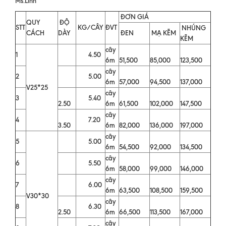
Ms.Linh
ĐƠN GIÁ
QUY
ĐỘ
STT
KG/CÂY
ĐVT
NHÚNG
CÁCH
DÀY
ĐEN
MẠ KẼM
KẼM
cây
1
4.50
6m
51,500
85,000
123,500
cây
2
5.00
6m
57,000
94,500
137,000
V25*25
cây
3
5.40
2.50
6m
61,500
102,000
147,500
cây
4
7.20
3.50
6m
82,000
136,000
197,000
cây
5
5.00
6m
54,500
92,000
134,500
cây
6
5.50
6m
58,000
99,000
146,000
cây
7
6.00
6m
63,500
108,500
159,500
V30*30
cây
8
6.30
2.50
6m
66,500
113,500
167,000
cây