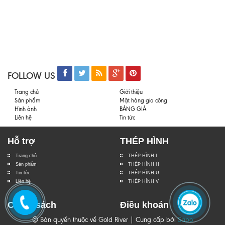
FOLLOW US
Trang chủ
Giới thiệu
Sản phẩm
Mặt hàng gia công
Hình ảnh
BẢNG GIÁ
Liên hệ
Tin tức
Hỗ trợ
THÉP HÌNH
Trang chủ
THÉP HÌNH I
Sản phẩm
THÉP HÌNH H
Tin tức
THÉP HÌNH U
Liên hệ
THÉP HÌNH V
Chính sách
Điều khoản
© Bản quyền thuộc về Gold River | Cung cấp bởi
Sapo