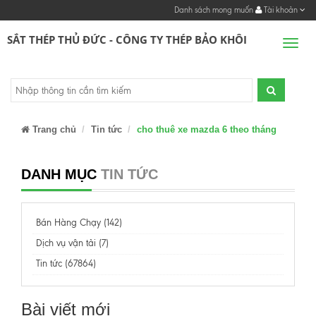
Danh sách mong muốn
Tài khoản
SẮT THÉP THỦ ĐỨC - CÔNG TY THÉP BẢO KHÔI
Men
Trang chủ
Tin tức
cho thuê xe mazda 6 theo tháng
DANH MỤC
TIN TỨC
Bán Hàng Chạy (142)
Dịch vụ vận tải (7)
Tin tức (67864)
Bài viết mới