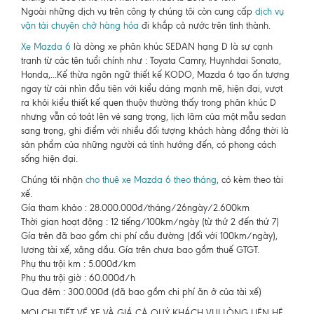
Ngoài những dịch vụ trên công ty chúng tôi còn cung cấp
dịch vụ
vận tải chuyên chở hàng hóa
đi khắp cả nước trên tỉnh thành.
Xe Mazda 6
là dòng xe phân khúc SEDAN hạng D là sự cạnh
tranh từ các tên tuổi chính như : Toyata Camry, Huynhdai Sonata,
Honda,...Kế thừa ngôn ngữ thiết kế KODO, Mazda 6 tạo ấn tượng
ngay từ cái nhìn đầu tiên với kiểu dáng mạnh mẽ, hiện đại, vượt
ra khỏi kiểu thiết kế quen thuộv thường thấy trong phân khúc D
nhưng vẫn có toát lên vẻ sang trọng, lịch lãm của một mẫu sedan
sang trọng, ghi điểm với nhiều đối tượng khách hàng đồng thời là
sản phẩm của những người cá tính hướng đến, có phong cách
sống hiện đại.
Chúng tôi nhận
cho thuê xe Mazda 6 theo tháng
, có kèm theo tài
xế.
Gía tham khảo : 28.000.000đ/tháng/26ngày/2.600km
Thời gian hoạt động : 12 tiếng/100km/ngày (từ thứ 2 đến thứ 7)
Gía trên đã bao gồm chi phí cầu đường (đối với 100km/ngày),
lương tài xế, xăng dầu. Gía trên chưa bao gồm thuế GTGT.
Phụ thu trội km : 5.000đ/km
Phụ thu trội giờ : 60.000đ/h
Qua đêm : 300.000đ (đã bao gồm chi phí ăn ở của tài xế)
MỌI CHI TIẾT VỀ XE VÀ GIÁ CẢ QUÝ KHÁCH VUI LÒNG LIÊN HỆ