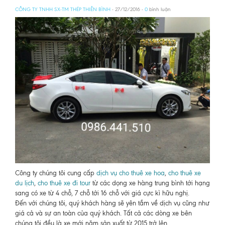
CÔNG TY TNHH SX-TM THÉP THIÊN BÌNH
- 27/12/2016 -
0
bình luận
Công ty chúng tôi cung cấp
dịch vụ cho thuê xe hoa
,
cho thuê xe
du lịch
,
cho thuê xe đi tour
từ các dọng xe hàng trung bình tới hạng
sang có xe từ 4 chỗ, 7 chỗ tới 16 chỗ với giá cực kì hữu nghị.
Đến với chúng tôi, quý khách hàng sẽ yên tầm về dịch vụ cũng như
giá cả và sự an toàn của quý khách. Tất cả các dòng xe bên
chúng tôi đều là xe mới năm sản xuất từ 2015 trở lên.