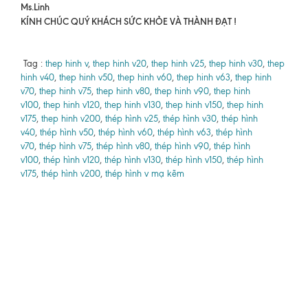
Ms.Linh
KÍNH CHÚC QUÝ KHÁCH SỨC KHỎE VÀ THÀNH ĐẠT !
Tag :
thep hinh v
,
thep hinh v20
,
thep hinh v25
,
thep hinh v30
,
thep
hinh v40
,
thep hinh v50
,
thep hinh v60
,
thep hinh v63
,
thep hinh
v70
,
thep hinh v75
,
thep hinh v80
,
thep hinh v90
,
thep hinh
v100
,
thep hinh v120
,
thep hinh v130
,
thep hinh v150
,
thep hinh
v175
,
thep hinh v200
,
thép hình v25
,
thép hình v30
,
thép hình
v40
,
thép hình v50
,
thép hình v60
,
thép hình v63
,
thép hình
v70
,
thép hình v75
,
thép hình v80
,
thép hình v90
,
thép hình
v100
,
thép hình v120
,
thép hình v130
,
thép hình v150
,
thép hình
v175
,
thép hình v200
,
thép hình v mạ kẽm