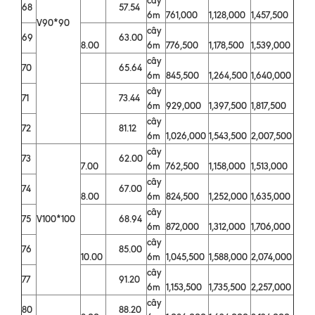
68
57.54
6m
761,000
1,128,000
1,457,500
V90*90
cây
69
63.00
8.00
6m
776,500
1,178,500
1,539,000
cây
70
65.64
6m
845,500
1,264,500
1,640,000
cây
71
73.44
6m
929,000
1,397,500
1,817,500
cây
72
81.12
6m
1,026,000
1,543,500
2,007,500
cây
73
62.00
7.00
6m
762,500
1,158,000
1,513,000
cây
74
67.00
8.00
6m
824,500
1,252,000
1,635,000
cây
75
V100*100
68.94
6m
872,000
1,312,000
1,706,000
cây
76
85.00
10.00
6m
1,045,500
1,588,000
2,074,000
cây
77
91.20
6m
1,153,500
1,735,500
2,257,000
cây
80
88.20