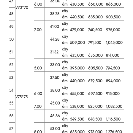
47
36.00
6.00
6m
430,500
660,000
866,000
V70*70
cây
48
38.28
6m
440,500
685,000
903,500
cây
49
41.00
7.00
6m
479,000
740,500
975,000
cây
50
44.28
6m
509,000
791,500
1,045,000
cây
51
31.32
6m
435,000
635,000
814,000
cây
52
33.00
5.00
6m
395,000
605,500
794,500
cây
53
37.50
6m
440,000
679,500
894,000
cây
54
38.00
6.00
6m
455,000
697,500
915,000
V75*75
cây
55
45.00
7.00
6m
538,000
825,000
1,082,500
cây
56
46.86
6m
549,500
848,500
1,116,500
cây
57
53.00
8.00
6m
635,000
973,000
1,276,500