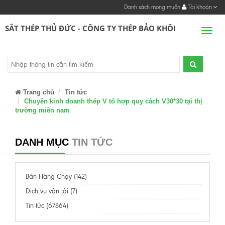
Danh sách mong muốn
Tài khoản
SẮT THÉP THỦ ĐỨC - CÔNG TY THÉP BẢO KHÔI
Men
Trang chủ
Tin tức
Chuyên kinh doanh thép V tổ hợp quy cách V30*30 tại thị
trường miền nam
DANH MỤC
TIN TỨC
Bán Hàng Chạy (142)
Dịch vụ vận tải (7)
Tin tức (67864)