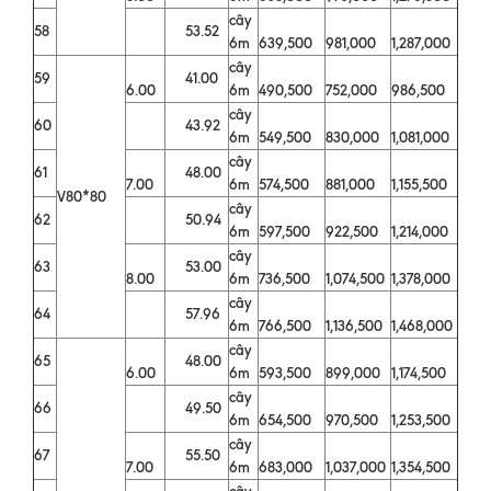
cây
58
53.52
6m
639,500
981,000
1,287,000
cây
59
41.00
6.00
6m
490,500
752,000
986,500
cây
60
43.92
6m
549,500
830,000
1,081,000
cây
61
48.00
7.00
6m
574,500
881,000
1,155,500
V80*80
cây
62
50.94
6m
597,500
922,500
1,214,000
cây
63
53.00
8.00
6m
736,500
1,074,500
1,378,000
cây
64
57.96
6m
766,500
1,136,500
1,468,000
cây
65
48.00
6.00
6m
593,500
899,000
1,174,500
cây
66
49.50
6m
654,500
970,500
1,253,500
cây
67
55.50
7.00
6m
683,000
1,037,000
1,354,500
cây