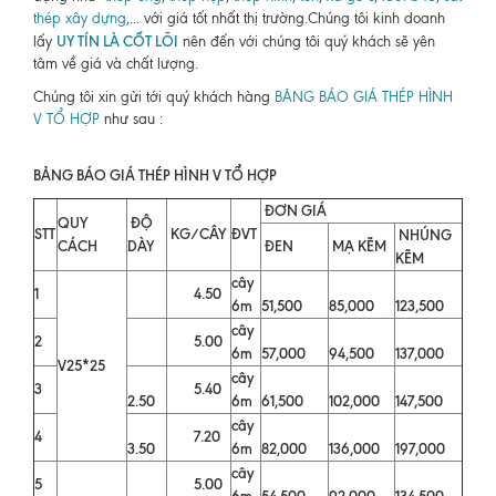
thép xây dựng
,... với giá tốt nhất thị trường.Chúng tôi kinh doanh
UY TÍN LÀ CỐT LÕI
lấy
nên đến với chúng tôi quý khách sẽ yên
tâm về giá và chất lượng.
Chúng tôi xin gửi tới quý khách hàng
BẢNG BÁO GIÁ THÉP HÌNH
V TỔ HỢP
như sau :
BẢNG BÁO GIÁ THÉP HÌNH V TỔ HỢP
ĐƠN GIÁ
QUY
ĐỘ
STT
KG/CÂY
ĐVT
NHÚNG
CÁCH
DÀY
ĐEN
MẠ KẼM
KẼM
cây
1
4.50
6m
51,500
85,000
123,500
cây
2
5.00
6m
57,000
94,500
137,000
V25*25
cây
3
5.40
2.50
6m
61,500
102,000
147,500
cây
4
7.20
3.50
6m
82,000
136,000
197,000
cây
5
5.00
6m
54,500
92,000
134,500