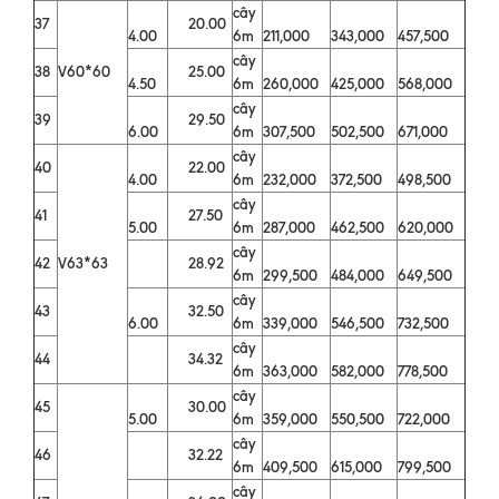
cây
37
20.00
4.00
6m
211,000
343,000
457,500
cây
38
V60*60
25.00
4.50
6m
260,000
425,000
568,000
cây
39
29.50
6.00
6m
307,500
502,500
671,000
cây
40
22.00
4.00
6m
232,000
372,500
498,500
cây
41
27.50
5.00
6m
287,000
462,500
620,000
cây
42
V63*63
28.92
6m
299,500
484,000
649,500
cây
43
32.50
6.00
6m
339,000
546,500
732,500
cây
44
34.32
6m
363,000
582,000
778,500
cây
45
30.00
5.00
6m
359,000
550,500
722,000
cây
46
32.22
6m
409,500
615,000
799,500
cây