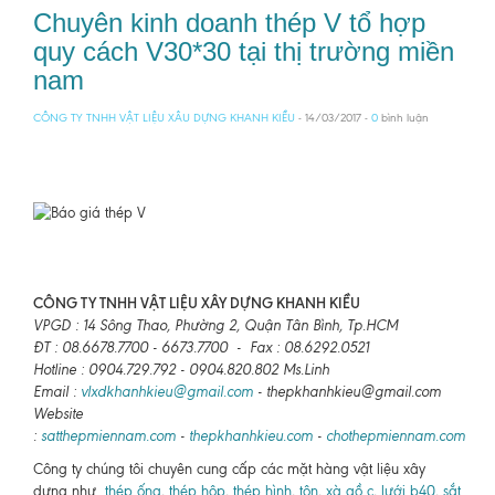
Chuyên kinh doanh thép V tổ hợp
quy cách V30*30 tại thị trường miền
nam
CÔNG TY TNHH VẬT LIỆU XÂU DỰNG KHANH KIỀU
- 14/03/2017 -
0
bình luận
CÔNG TY TNHH VẬT LIỆU XÂY DỰNG KHANH KIỀU
VPGD : 14 Sông Thao, Phường 2, Quận Tân Bình, Tp.HCM
ĐT : 08.6678.7700 - 6673.7700 - Fax : 08.6292.0521
Hotline : 0904.729.792 - 0904.820.802 Ms.Linh
Email :
vlxdkhanhkieu@gmail.com
- thepkhanhkieu@gmail.com
Website
:
satthepmiennam.com
-
thepkhanhkieu.com
-
chothepmiennam.com
Công ty chúng tôi chuyên cung cấp các mặt hàng vật liệu xây
dựng như
thép ống
,
thép hộp
,
thép hình
,
tôn
,
xà gồ c
,
lưới b40
,
sắt