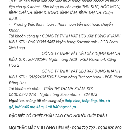
Tp.HCM nên thuận tiện cho việc mua hàng nhanh chóng và thuận
tiện cho quý khách. Kho hàng tại các quận THỦ ĐỨC, HÓC MÔN,
BÌNH CHÁNH, BÌNH DƯƠNG, BÌNH TÂN, BÌNH THẠNH, Quận
6,7,8,....
- Phương thức thanh toán : Thanh toán tiền mặt hoặc chuyển
khoản.
Tài khoản công ty : CÔNG TY TNHH VẬT LIỆU XÂY DỰNG KHANH
KIỀU. STK : 0601.0055.5487 Ngân hàng Sacombank - PGD Phan
Xích Long
CÔNG TY TNHH VẬT LIỆU XÂY DỰNG KHANH
KIỀU. STK : 207982599 Ngân hàng ACB - PGD Maximark Cộng
Hòa 2
CÔNG TY TNHH VẬT LIỆU XÂY DỰNG KHANH
KIỀU. STK : 19129940650015 Ngân hàng Techcombank - PGD Phan
Đăng Lưu
Tài khoản cá nhân : TRẦN THỊ THANH XUÂN. STK :
0600.6379.9761 - Ngân hàng Sacombank - CN 8/3
Ngoài ra, chúng tôi còn cung cấp
thép hình
,
thép ống
,
tôn
,
xà
gồ
,
lưới b40 mạ kẽm
,
lưới b40 bọc nhựa
...
ĐẶC BIỆT CÓ CHIẾT KHẤU CAO CHO NGƯỜI GIỚI THIỆU
MỌI THẮC MẮC VUI LÒNG LIÊN HỆ : 0904.729.792 - 0904.820.802