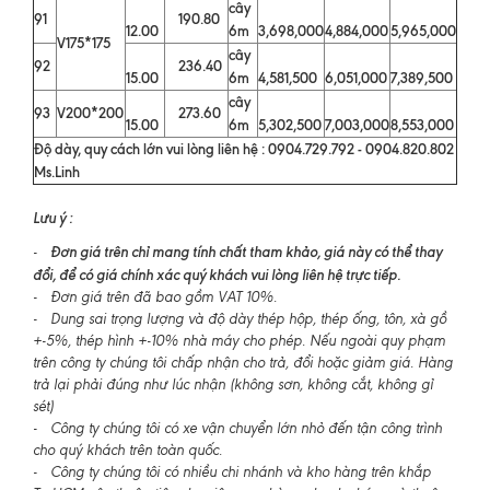
cây
91
190.80
12.00
6m
3,698,000
4,884,000
5,965,000
V175*175
cây
92
236.40
15.00
6m
4,581,500
6,051,000
7,389,500
cây
93
V200*200
273.60
15.00
6m
5,302,500
7,003,000
8,553,000
Độ dày, quy cách lớn vui lòng liên hệ : 0904.729.792 - 0904.820.802
Ms.Linh
Lưu ý :
Đơn giá trên chỉ mang tính chất tham khảo, giá này có thể thay
-
đổi, để có giá chính xác quý khách vui lòng liên hệ trực tiếp.
- Đơn giá trên đã bao gồm VAT 10%.
- Dung sai trọng lượng và độ dày thép hộp, thép ống, tôn, xà gồ
+-5%, thép hình +-10% nhà máy cho phép. Nếu ngoài quy phạm
trên công ty chúng tôi chấp nhận cho trả, đổi hoặc giảm giá. Hàng
trả lại phải đúng như lúc nhận (không sơn, không cắt, không gỉ
sét)
- Công ty chúng tôi có xe vận chuyển lớn nhỏ đến tận công trình
cho quý khách trên toàn quốc.
- Công ty chúng tôi có nhiều chi nhánh và kho hàng trên khắp