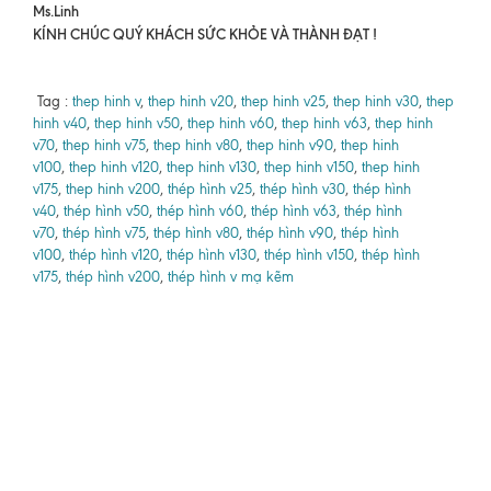
Ms.Linh
KÍNH CHÚC QUÝ KHÁCH SỨC KHỎE VÀ THÀNH ĐẠT !
Tag :
thep hinh v
,
thep hinh v20
,
thep hinh v25
,
thep hinh v30
,
thep
hinh v40
,
thep hinh v50
,
thep hinh v60
,
thep hinh v63
,
thep hinh
v70
,
thep hinh v75
,
thep hinh v80
,
thep hinh v90
,
thep hinh
v100
,
thep hinh v120
,
thep hinh v130
,
thep hinh v150
,
thep hinh
v175
,
thep hinh v200
,
thép hình v25
,
thép hình v30
,
thép hình
v40
,
thép hình v50
,
thép hình v60
,
thép hình v63
,
thép hình
v70
,
thép hình v75
,
thép hình v80
,
thép hình v90
,
thép hình
v100
,
thép hình v120
,
thép hình v130
,
thép hình v150
,
thép hình
v175
,
thép hình v200
,
thép hình v mạ kẽm