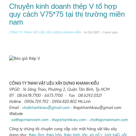
Chuyên kinh doanh thép V tổ hợp
quy cách V75*75 tại thị trường miền
nam
CÔNG TY TNHH VẬT LIỆU XÂU DỰNG KHANH KIỀU
- 14/03/2017 -
0
bình luận
CÔNG TY TNHH VẬT LIỆU XÂY DỰNG KHANH KIỀU
VPGD : 14 Sông Thao, Phường 2, Quận Tân Bình, Tp.HCM
ĐT : 08.6678.7700 - 6673.7700 - Fax : 08.6292.0521
Hotline : 0904.729.792 - 0904.820.802 Ms.Linh
Email :
vlxdkhanhkieu@gmail.com
- thepkhanhkieu@gmail.com
Website
:
satthepmiennam.com
-
thepkhanhkieu.com
-
chothepmiennam.com
Công ty chúng tôi chuyên cung cấp các mặt hàng vật liệu xây
dựng như
thép ống
,
thép hộp
,
thép hình
,
tôn
,
xà gồ c
,
lưới b40
,
sắt