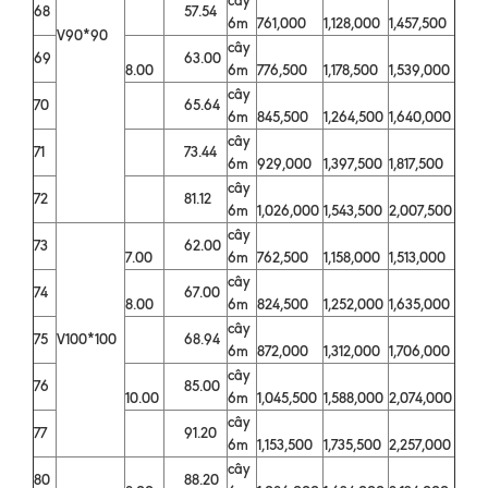
68
57.54
6m
761,000
1,128,000
1,457,500
V90*90
cây
69
63.00
8.00
6m
776,500
1,178,500
1,539,000
cây
70
65.64
6m
845,500
1,264,500
1,640,000
cây
71
73.44
6m
929,000
1,397,500
1,817,500
cây
72
81.12
6m
1,026,000
1,543,500
2,007,500
cây
73
62.00
7.00
6m
762,500
1,158,000
1,513,000
cây
74
67.00
8.00
6m
824,500
1,252,000
1,635,000
cây
75
V100*100
68.94
6m
872,000
1,312,000
1,706,000
cây
76
85.00
10.00
6m
1,045,500
1,588,000
2,074,000
cây
77
91.20
6m
1,153,500
1,735,500
2,257,000
cây
80
88.20