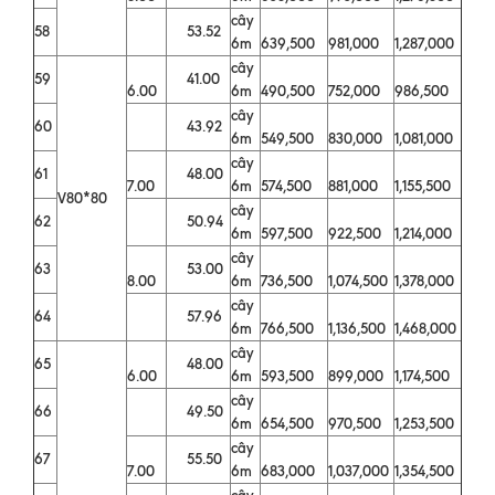
cây
58
53.52
6m
639,500
981,000
1,287,000
cây
59
41.00
6.00
6m
490,500
752,000
986,500
cây
60
43.92
6m
549,500
830,000
1,081,000
cây
61
48.00
7.00
6m
574,500
881,000
1,155,500
V80*80
cây
62
50.94
6m
597,500
922,500
1,214,000
cây
63
53.00
8.00
6m
736,500
1,074,500
1,378,000
cây
64
57.96
6m
766,500
1,136,500
1,468,000
cây
65
48.00
6.00
6m
593,500
899,000
1,174,500
cây
66
49.50
6m
654,500
970,500
1,253,500
cây
67
55.50
7.00
6m
683,000
1,037,000
1,354,500
cây