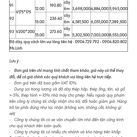
cây
91
190.80
12.00
6m
3,698,000
4,884,000
5,965,000
V175*175
cây
92
236.40
15.00
6m
4,581,500
6,051,000
7,389,500
cây
93
V200*200
273.60
15.00
6m
5,302,500
7,003,000
8,553,000
Độ dày, quy cách lớn vui lòng liên hệ : 0904.729.792 - 0904.820.802
Ms.Linh
Lưu ý :
Đơn giá trên chỉ mang tính chất tham khảo, giá này có thể thay
-
đổi, để có giá chính xác quý khách vui lòng liên hệ trực tiếp.
- Đơn giá trên đã bao gồm VAT 10%.
- Dung sai trọng lượng và độ dày thép hộp, thép ống, tôn, xà gồ
+-5%, thép hình +-10% nhà máy cho phép. Nếu ngoài quy phạm
trên công ty chúng tôi chấp nhận cho trả, đổi hoặc giảm giá. Hàng
trả lại phải đúng như lúc nhận (không sơn, không cắt, không gỉ
sét)
- Công ty chúng tôi có xe vận chuyển lớn nhỏ đến tận công trình
cho quý khách trên toàn quốc.
- Công ty chúng tôi có nhiều chi nhánh và kho hàng trên khắp