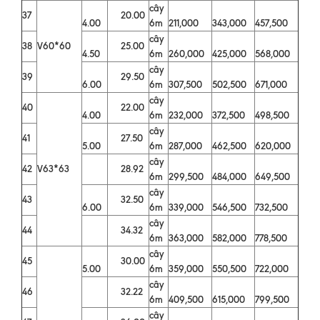
cây
37
20.00
4.00
6m
211,000
343,000
457,500
cây
38
V60*60
25.00
4.50
6m
260,000
425,000
568,000
cây
39
29.50
6.00
6m
307,500
502,500
671,000
cây
40
22.00
4.00
6m
232,000
372,500
498,500
cây
41
27.50
5.00
6m
287,000
462,500
620,000
cây
42
V63*63
28.92
6m
299,500
484,000
649,500
cây
43
32.50
6.00
6m
339,000
546,500
732,500
cây
44
34.32
6m
363,000
582,000
778,500
cây
45
30.00
5.00
6m
359,000
550,500
722,000
cây
46
32.22
6m
409,500
615,000
799,500
cây