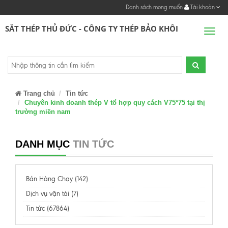
Danh sách mong muốn
Tài khoản
SẮT THÉP THỦ ĐỨC - CÔNG TY THÉP BẢO KHÔI
Men
Trang chủ
Tin tức
Chuyên kinh doanh thép V tổ hợp quy cách V75*75 tại thị
trường miền nam
DANH MỤC
TIN TỨC
Bán Hàng Chạy (142)
Dịch vụ vận tải (7)
Tin tức (67864)