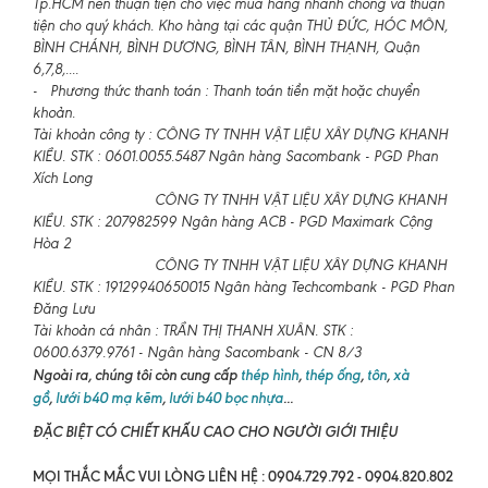
Tp.HCM nên thuận tiện cho việc mua hàng nhanh chóng và thuận
tiện cho quý khách. Kho hàng tại các quận THỦ ĐỨC, HÓC MÔN,
BÌNH CHÁNH, BÌNH DƯƠNG, BÌNH TÂN, BÌNH THẠNH, Quận
6,7,8,....
- Phương thức thanh toán : Thanh toán tiền mặt hoặc chuyển
khoản.
Tài khoản công ty : CÔNG TY TNHH VẬT LIỆU XÂY DỰNG KHANH
KIỀU. STK : 0601.0055.5487 Ngân hàng Sacombank - PGD Phan
Xích Long
CÔNG TY TNHH VẬT LIỆU XÂY DỰNG KHANH
KIỀU. STK : 207982599 Ngân hàng ACB - PGD Maximark Cộng
Hòa 2
CÔNG TY TNHH VẬT LIỆU XÂY DỰNG KHANH
KIỀU. STK : 19129940650015 Ngân hàng Techcombank - PGD Phan
Đăng Lưu
Tài khoản cá nhân : TRẦN THỊ THANH XUÂN. STK :
0600.6379.9761 - Ngân hàng Sacombank - CN 8/3
Ngoài ra, chúng tôi còn cung cấp
thép hình
,
thép ống
,
tôn
,
xà
gồ
,
lưới b40 mạ kẽm
,
lưới b40 bọc nhựa
...
ĐẶC BIỆT CÓ CHIẾT KHẤU CAO CHO NGƯỜI GIỚI THIỆU
MỌI THẮC MẮC VUI LÒNG LIÊN HỆ : 0904.729.792 - 0904.820.802