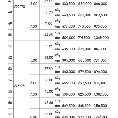
47
36.00
6.00
6m
430,500
660,000
866,000
V70*70
cây
48
38.28
6m
440,500
685,000
903,500
cây
49
41.00
7.00
6m
479,000
740,500
975,000
cây
50
44.28
6m
509,000
791,500
1,045,000
cây
51
31.32
6m
435,000
635,000
814,000
cây
52
33.00
5.00
6m
395,000
605,500
794,500
cây
53
37.50
6m
440,000
679,500
894,000
cây
54
38.00
6.00
6m
455,000
697,500
915,000
V75*75
cây
55
45.00
7.00
6m
538,000
825,000
1,082,500
cây
56
46.86
6m
549,500
848,500
1,116,500
cây
57
53.00
8.00
6m
635,000
973,000
1,276,500