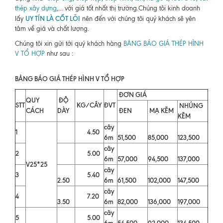
thép xây dựng
,... với giá tốt nhất thị trường.Chúng tôi kinh doanh
UY TÍN LÀ CỐT LÕI
lấy
nên đến với chúng tôi quý khách sẽ yên
tâm về giá và chất lượng.
Chúng tôi xin gửi tới quý khách hàng
BẢNG BÁO GIÁ THÉP HÌNH
V TỔ HỢP
như sau :
BẢNG BÁO GIÁ THÉP HÌNH V TỔ HỢP
ĐƠN GIÁ
QUY
ĐỘ
STT
KG/CÂY
ĐVT
NHÚNG
CÁCH
DÀY
ĐEN
MẠ KẼM
KẼM
cây
1
4.50
6m
51,500
85,000
123,500
cây
2
5.00
6m
57,000
94,500
137,000
V25*25
cây
3
5.40
2.50
6m
61,500
102,000
147,500
cây
4
7.20
3.50
6m
82,000
136,000
197,000
cây
5
5.00
6m
54,500
92,000
134,500