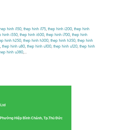
thep hinh i150
,
thep hinh i175
,
thep hinh i200
,
thep hinh
p hinh i550
,
thep hinh i600
,
thep hinh i700
,
thep hinh
ep hinh h250
,
thep hinh h300
,
thep hinh h350
,
thep hinh
,
thep hinh u80
,
thep hinh u100
,
thep hinh u120
,
thep hinh
hep hinh u380
,...
 Ltd
e, Phường Hiệp Bình Chánh, Tp.Thủ Đức