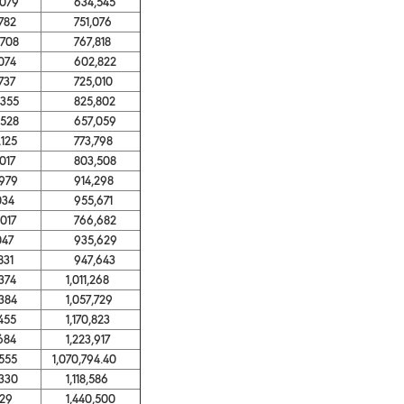
79
634,545
82
751,076
08
767,818
74
602,822
37
725,010
55
825,802
28
657,059
25
773,798
17
803,508
79
914,298
34
955,671
17
766,682
47
935,629
31
947,643
74
1,011,268
84
1,057,729
55
1,170,823
84
1,223,917
55
1,070,794.40
30
1,118,586
29
1,440,500