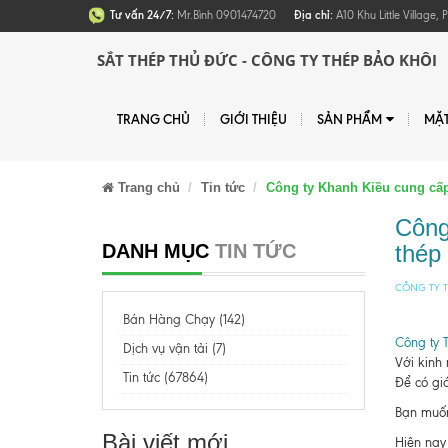
Tư vấn 24/7:
Mr.Bình 0901474720
Địa chỉ:
A10 Khu Little Village
SẮT THÉP THỦ ĐỨC - CÔNG TY THÉP BẢO KHÔI
TRANG CHỦ
GIỚI THIỆU
SẢN PHẨM
MẶ
Trang chủ
Tin tức
Công ty Khanh Kiều cung cấp g
Công
DANH MỤC
TIN TỨC
thép 
CÔNG TY T
Bán Hàng Chạy (142)
Công ty 
Dịch vụ vận tải (7)
Với kinh
Tin tức (67864)
Để có giá
Bạn muốn 
Bài viết mới
Hiện nay 