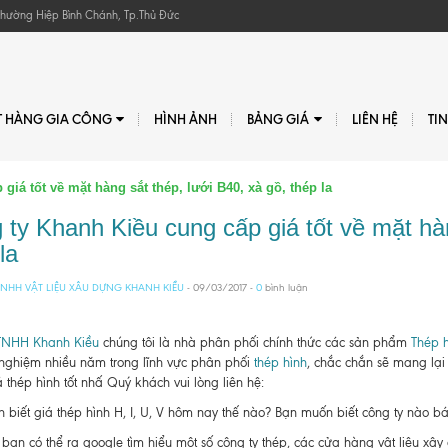
, Phường Hiệp Bình Chánh, Tp.Thủ Đức
T HÀNG GIA CÔNG
HÌNH ẢNH
BẢNG GIÁ
LIÊN HỆ
TI
iá tốt về mặt hàng sắt thép, lưới B40, xà gồ, thép la
 ty Khanh Kiều cung cấp giá tốt về mặt hàn
la
NHH VẬT LIỆU XÂU DỰNG KHANH KIỀU
- 09/03/2017 -
0
bình luận
TNHH Khanh Kiều
chúng tôi là nhà phân phối chính thức các sản phẩm
Thép h
 nghiệm nhiều năm trong lĩnh vực phân phối
thép hình
, chắc chắn sẽ mang lại
 thép hình tốt nhấ Quý khách vui lòng liên hệ:
biết giá thép hình H, I, U, V hôm nay thế nào? Bạn muốn biết công ty nào bán t
bạn có thể ra google tìm hiểu một số công ty thép, các cửa hàng vật liệu xâ