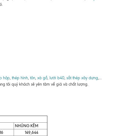
ó.
p hộp
,
thép hình
,
tôn
,
xà gồ
,
lưới b40
,
sắt thép xây dựng
,...
ng tôi quý khách sẽ yên tâm về giá và chất lượng.
NHÚNG KẼM
16
149,644