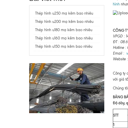
hình
nhưn
Thép hình u250 mạ kẽm bao nhiêu
Thép hình u200 mạ kẽm bao nhiêu
Thép hình u180 mạ kẽm bao nhiêu
CÔNG TY
VPGD : 1
Thép hình u160 mạ kẽm bao nhiêu
ĐT : 08.
Thép hình u150 mạ kẽm bao nhiêu
Hotline 
Email :
Website 
Công ty 
với giá t
Chúng tô
BẢNG BÁ
Độ dày, q
STT
1