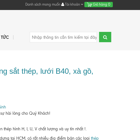
Danh sách mong muốn
Tài khoản
Giỏ hàng
0
N TỨC
g sắt thép, lưới B40, xà gồ,
ình
 sự hài lòng cho Quý Khách!
hép hình H, I, U, V chất lượng và uy tín nhất !.
y dựng tại HCM, có rất nhiều địa điểm bán các loại
thép