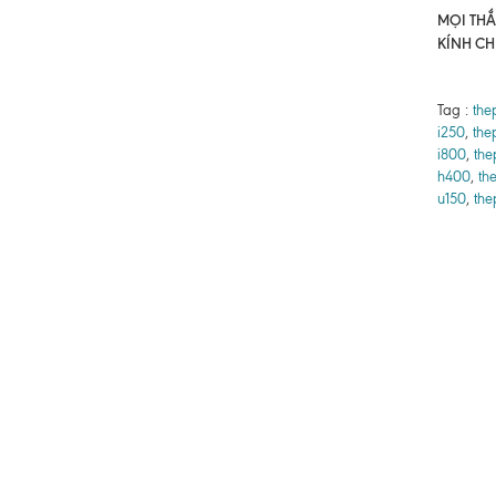
MỌI THẮC
KÍNH CH
Tag :
the
i250
,
the
i800
,
the
h400
,
th
u150
,
the