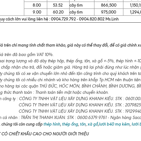
8.00
53.52
cây 6m
866,500
1,150,1
9.00
60.20
cây 6m
975,000
1,294,
uy cách lớn vui lòng liên hệ : 0904.729.792 - 0904.820.802 Ms.Linh
á trên chỉ mang tính chất tham khảo, giá này có thể thay đổi, để có giá chính xác
á trên đã bao gồm VAT 10%.
ai trọng lượng và độ dày thép hộp, thép ống, tôn, xà gồ +-5%, thép hình +
 chấp nhận cho trả, đổi hoặc giảm giá. Hàng trả lại phải đúng như lúc nhận (
 chúng tôi có xe vận chuyển lớn nhỏ đến tận công trình cho quý khách trên t
y chúng tôi có nhiều chi nhánh và kho hàng trên khắp Tp.HCM nên thuận tiện
ho hàng tại các quận THỦ ĐỨC, HÓC MÔN, BÌNH CHÁNH, BÌNH DƯƠNG, BÌNH
 thức thanh toán : Thanh toán tiền mặt hoặc chuyển khoản.
n công ty : CÔNG TY TNHH VẬT LIỆU XÂY DỰNG KHANH KIỀU. STK : 0601.00
CÔNG TY TNHH VẬT LIỆU XÂY DỰNG KHANH KIỀU. STK : 2079825
CÔNG TY TNHH VẬT LIỆU XÂY DỰNG KHANH KIỀU. STK : 19129940
n cá nhân : TRẦN THỊ THANH XUÂN. STK : 0600.6379.9761 - Ngân hàng Sa
 chúng tôi còn cung cấp
thép hình
,
thép ống
,
tôn
,
xà gồ
,
lưới b40 mạ kẽm
,
lưới
T CÓ CHIẾT KHẤU CAO CHO NGƯỜI GIỚI THIỆU