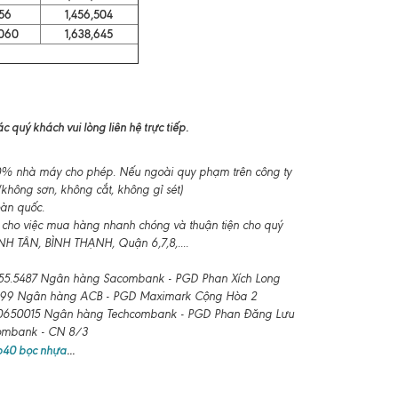
56
1,456,504
060
1,638,645
 quý khách vui lòng liên hệ trực tiếp.
-10% nhà máy cho phép. Nếu ngoài quy phạm trên công ty
không sơn, không cắt, không gỉ sét)
oàn quốc.
 cho việc mua hàng nhanh chóng và thuận tiện cho quý
 TÂN, BÌNH THẠNH, Quận 6,7,8,....
55.5487 Ngân hàng Sacombank - PGD Phan Xích Long
99 Ngân hàng ACB - PGD Maximark Cộng Hòa 2
650015 Ngân hàng Techcombank - PGD Phan Đăng Lưu
combank - CN 8/3
 b40 bọc nhựa
...