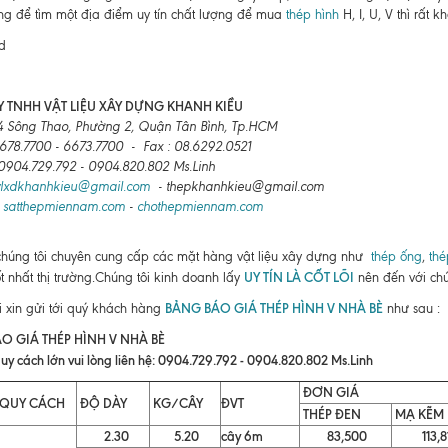
g để tìm một địa điểm uy tín chất lượng để mua
thép hình
H, I, U, V thì rất kh
 TNHH VẬT LIỆU XÂY DỰNG KHANH KIỀU
4 Sông Thao, Phường 2, Quận Tân Bình, Tp.HCM
6678.7700 - 6673.7700 - Fax : 08.6292.0521
: 0904.729.792 - 0904.820.802 Ms.Linh
vlxdkhanhkieu@gmail.com
- thepkhanhkieu@gmail.com
:
satthepmiennam.com
-
chothepmiennam.com
chúng tôi chuyên cung cấp các mặt hàng vật liệu xây dựng như
thép ống
,
thé
UY TÍN LÀ CỐT LÕI
ốt nhất thị trường.Chúng tôi kinh doanh lấy
nên đến với chú
BẢNG BÁO GIÁ THÉP HÌNH V NHÀ BÈ
i xin gửi tới quý khách hàng
như sau :
O GIÁ THÉP HÌNH V NHÀ BÈ
uy cách lớn vui lòng liên hệ: 0904.729.792 - 0904.820.802 Ms.Linh
ĐƠN GIÁ
QUY CÁCH
ĐỘ DÀY
KG/CÂY
ĐVT
THÉP ĐEN
MẠ KẼM
2.30
5.20
cây 6m
83,500
113,8