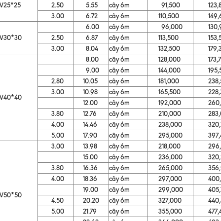
V25*25
2.50
5.55
cây 6m
91,500
123,8
3.00
6.72
cây 6m
110,500
149,6
6.00
cây 6m
96,000
130,9
V30*30
2.50
6.87
cây 6m
113,500
153,5
3.00
8.04
cây 6m
132,500
179,3
8.00
cây 6m
128,000
173,7
9.00
cây 6m
144,000
195,5
2.80
10.05
cây 6m
181,000
238,5
3.00
10.98
cây 6m
165,500
228,3
V40*40
12.00
cây 6m
192,000
260,6
3.80
12.76
cây 6m
210,000
283,0
4.00
14.46
cây 6m
238,000
320,7
5.00
17.90
cây 6m
295,000
397,4
3.00
13.98
cây 6m
218,000
296,5
15.00
cây 6m
236,000
320,2
3.80
16.36
cây 6m
265,000
356,9
4.00
18.36
cây 6m
297,000
400,1
19.00
cây 6m
299,000
405,7
V50*50
4.50
20.20
cây 6m
327,000
440,4
5.00
21.79
cây 6m
355,000
477,4