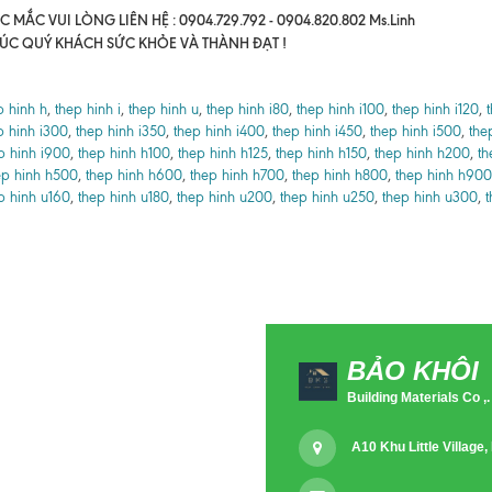
 MẮC VUI LÒNG LIÊN HỆ : 0904.729.792 - 0904.820.802 Ms.Linh
ÚC QUÝ KHÁCH SỨC KHỎE VÀ THÀNH ĐẠT !
p hinh h
,
thep hinh i
,
thep hinh u
,
thep hinh i80
,
thep hinh i100
,
thep hinh i120
,
p hinh i300
,
thep hinh i350
,
thep hinh i400
,
thep hinh i450
,
thep hinh i500
,
the
p hinh i900
,
thep hinh h100
,
thep hinh h125
,
thep hinh h150
,
thep hinh h200
,
th
ep hinh h500
,
thep hinh h600
,
thep hinh h700
,
thep hinh h800
,
thep hinh h900
p hinh u160
,
thep hinh u180
,
thep hinh u200
,
thep hinh u250
,
thep hinh u300
,
t
BẢO KHÔI
Building Materials Co ,.
A10 Khu Little Villag