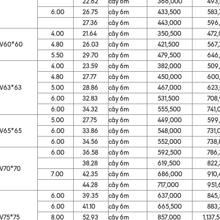
22.62
cây 6m
366,000
493,0
6.00
26.75
cây 6m
433,500
583,7
27.36
cây 6m
443,000
596,7
4.00
21.64
cây 6m
350,500
472,0
V60*60
4.80
26.03
cây 6m
421,500
567,7
5.50
29.70
cây 6m
479,500
646,3
4.00
23.59
cây 6m
382,000
509,5
4.80
27.77
cây 6m
450,000
600,1
V63*63
5.00
28.86
cây 6m
467,000
623,0
6.00
32.83
cây 6m
531,500
708,9
6.00
34.32
cây 6m
555,500
741,0
5.00
27.75
cây 6m
449,000
599,0
V65*65
6.00
33.86
cây 6m
548,000
731,0
6.00
34.56
cây 6m
552,000
738,8
6.00
36.58
cây 6m
592,500
786,3
38.28
cây 6m
619,500
822,3
V70*70
7.00
42.35
cây 6m
686,000
910,4
44.28
cây 6m
717,000
951,6
6.00
39.35
cây 6m
637,000
845,5
6.00
41.10
cây 6m
665,500
883,3
V75*75
8.00
52.93
cây 6m
857,000
1,137,5