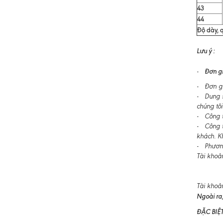
43
44
Độ dày, q
Lưu ý :
Đơn gi
-
- Đơn gi
- Dung s
chúng tôi
- Công ty
- Công t
khách. K
- Phương
Tài khoả
Tài khoả
Ngoài ra,
ĐẶC BIỆ