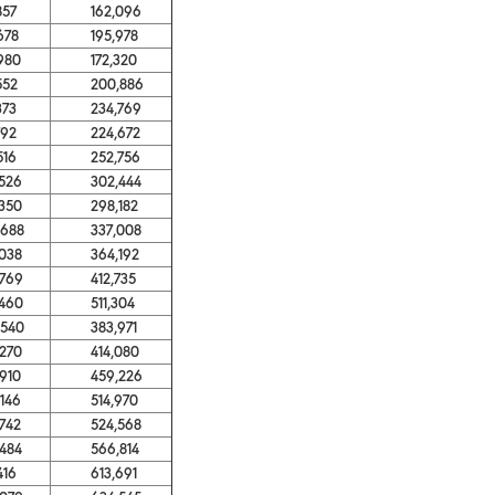
57
162,096
78
195,978
80
172,320
52
200,886
73
234,769
92
224,672
16
252,756
26
302,444
50
298,182
88
337,008
38
364,192
69
412,735
60
511,304
40
383,971
70
414,080
10
459,226
46
514,970
42
524,568
84
566,814
16
613,691