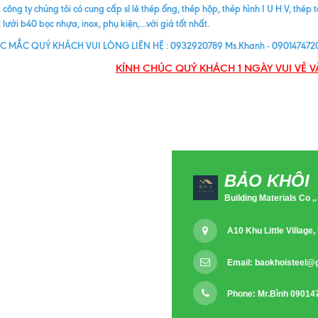
 công ty chúng tôi có cung cấp sỉ lẻ thép ống, thép hộp, thép hình I U H V, thép 
lưới b40 bọc nhựa, inox, phụ kiện,...với giá tốt nhất.
C MẮC QUÝ KHÁCH VUI LÒNG LIÊN HỆ : 0932920789 Ms.Khanh - 0901474720
KÍNH CHÚC QUÝ KHÁCH 1 NGÀY VUI VẺ V
BẢO KHÔI
Building Materials Co ,.
A10 Khu Little Villag
Email:
baokhoisteel@
Phone: Mr.Bình 09014