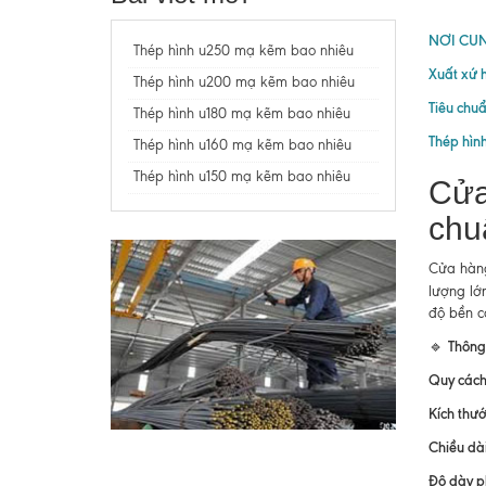
NƠI CUN
Thép hình u250 mạ kẽm bao nhiêu
Xuất xứ 
Thép hình u200 mạ kẽm bao nhiêu
Tiêu chuẩ
Thép hình u180 mạ kẽm bao nhiêu
Thép hìn
Thép hình u160 mạ kẽm bao nhiêu
Thép hình u150 mạ kẽm bao nhiêu
Cửa
chu
Cửa hàng
lượng lớ
độ bền ca
Thông
🔹
Quy cách
Kích thướ
Chiều dài
Độ dày p