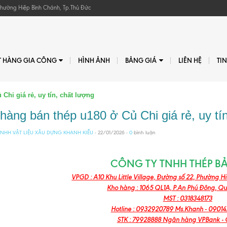
, Phường Hiệp Bình Chánh, Tp.Thủ Đức
T HÀNG GIA CÔNG
HÌNH ẢNH
BẢNG GIÁ
LIÊN HỆ
TI
Chi giá rẻ, uy tín, chất lượng
hàng bán thép u180 ở Củ Chi giá rẻ, uy tí
NHH VẬT LIỆU XÂU DỰNG KHANH KIỀU
- 22/01/2026 -
0
bình luận
CÔNG TY TNHH THÉP B
VPGD : A10 Khu Little Village, Đường số 22, Phường H
Kho hàng : 1065 QL1A, P.An Phú Đông, Q
MST : 0318348173
Hotline : 0932920789 Ms.Khanh - 09014
STK : 79928888 Ngân hàng VPBank - 