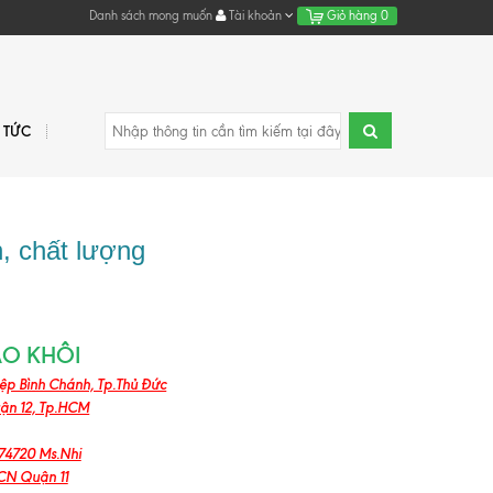
Danh sách mong muốn
Tài khoản
Giỏ hàng
0
N TỨC
n, chất lượng
ẢO KHÔI
iệp Bình Chánh, Tp.Thủ Đức
uận 12, Tp.HCM
74720 Ms.Nhi
CN Quận 11