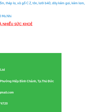
tấm, thép la, xà gồ C Z, tôn, lưới b40, dây kẽm gai, kẽm lam,
 Ms.Nhi
À NHIỀU SỨC KHOẺ
 Ltd
e, Phường Hiệp Bình Chánh, Tp.Thủ Đức
gmail.com
74720