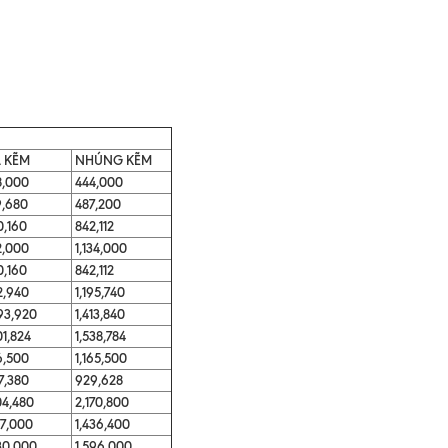
 KẼM
NHÚNG KẼM
8,000
444,000
9,680
487,200
,160
842,112
2,000
1,134,000
,160
842,112
2,940
1,195,740
93,920
1,413,840
01,824
1,538,784
6,500
1,165,500
77,380
929,628
04,480
2,170,800
07,000
1,436,400
30,000
1,596,000