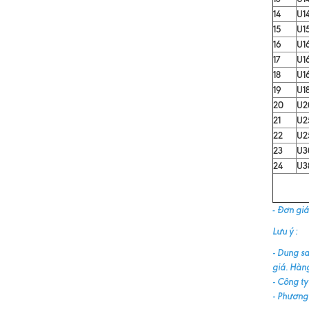
14
U1
15
U1
16
U1
17
U1
18
U1
19
U1
20
U2
21
U2
22
U2
23
U3
24
U3
-
Đơn giá 
Lưu ý :
- Dung sa
giá. Hàng
- Công ty
- Phương 