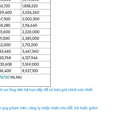
40,720
1,858,320
99,400
3,024,360
67,500
2,002,500
55,280
2,114,640
55,600
2,226,000
81,000
2,385,000
42,000
2,713,200
45,440
3,447,360
20,768
4,127,946
00,608
5,169,000
86,400
8,927,100
74720
Ms.Nhi
vui lòng liên hệ trực tiếp để có báo giá chính xác nhất.
i quy phạm trên, công ty chấp nhận cho đổi, trả hoặc giảm