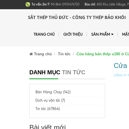
Tư vấn 24/7:
Mr.Bình 0901474720
Địa chỉ:
A10 Khu Little Village
SẮT THÉP THỦ ĐỨC - CÔNG TY THÉP BẢO KHÔI
TRANG CHỦ
GIỚI THIỆU
SẢN PHẨM
MẶ
Trang chủ
Tin tức
Cửa hàng bán thép u180 ở Củ 
Cửa 
DANH MỤC
TIN TỨC
CÔNG TY T
Bán Hàng Chạy (142)
Dịch vụ vận tải (7)
Tin tức (67864)
Bài viết mới