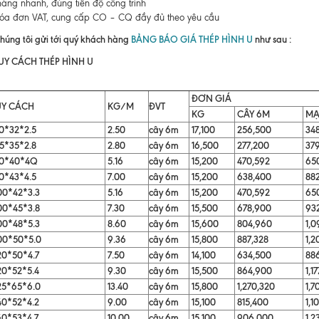
àng nhanh, đúng tiến độ công trình
óa đơn VAT, cung cấp CO – CQ đầy đủ theo yêu cầu
húng tôi gửi tới quý khách hàng
BẢNG BÁO GIÁ THÉP HÌNH U
như sau :
Y CÁCH THÉP HÌNH U
ĐƠN GIÁ
Y CÁCH
KG/M
ĐVT
KG
CÂY 6M
MẠ
0*32*2.5
2.50
cây 6m
17,100
256,500
34
5*35*2.8
2.80
cây 6m
16,500
277,200
37
0*40*4Q
5.16
cây 6m
15,200
470,592
650
0*43*4.5
7.00
cây 6m
15,200
638,400
88
00*42*3.3
5.16
cây 6m
15,200
470,592
650
00*45*3.8
7.30
cây 6m
15,500
678,900
93
00*48*5.3
8.60
cây 6m
15,600
804,960
1,0
00*50*5.0
9.36
cây 6m
15,800
887,328
1,2
20*50*4.7
7.50
cây 6m
14,100
634,500
88
20*52*5.4
9.30
cây 6m
15,500
864,900
1,1
25*65*6.0
13.40
cây 6m
15,800
1,270,320
1,7
40*52*4.2
9.00
cây 6m
15,100
815,400
1,1
40*53*4.7
10.00
cây 6m
15,100
906,000
1,2