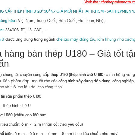
Website : chothepmiennam.
G CẤP THÉP HÌNH U120*50*4.7 GIÁ MỚI NHẤT TAI TP.HCM - SATTHEPMIEN
hàng hóa :
Việt Nam, Trung Quốc, Hàn Quốc, Đài Loan, Nhật,…
n :
SS400B, TO, JS, G301,…
h U
được ứng dụng trong ngành
chế tạo máy
,
đóng tàu
,
làm khung nhà xưởn
 hàng bán thép U180 – Giá tốt tậ
ẩn
thép U180 (thép hình chữ U 180)
g
 chúng tôi chuyên cung cấp
chính hãng với
công trình xây dựng dân dụng, công nghiệp, n
n. Sản phẩm đáp ứng tốt cho các
o và tuổi thọ lâu dài cho công trình.
 tin sản phẩm thép U180
:
Thép hình chữ U
c:
U180 (chiều cao 180 mm)
 tiêu chuẩn:
6 m / 12 m (nhận cắt theo yêu cầu)
hổ biến:
6 mm – 6.5 mm – 7 mm – 8 mm (theo tiêu chuẩn nhà máy)