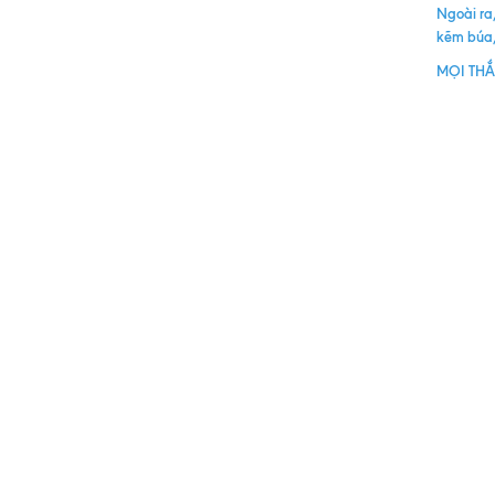
Ngoài ra,
kẽm búa, 
MỌI THẮ