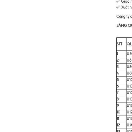
✅ Giao h
✅ Xuất h
Công ty c
BẢNG QU
STT
QU
1
U5
2
U6
3
U8
4
U8
5
U1
6
U1
7
U1
8
U1
9
U1
10
U1
11
U1
12
U1
13
U1