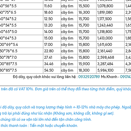
40*56*5.5
11.60
cây 6m
15,500
1,078,800
1,4
50*75*6.5
18.60
cây 6m
16,300
1,819,080
2,3
60*54*5.2
12.50
cây 6m
15,700
1,177,500
1,5
60*54*5.5
13.20
cây 6m
15,700
1,243,440
1,6
60*65*5.0
14.00
cây 6m
15,700
1,318,800
1,7
80*64*5.3
15.00
cây 6m
15,700
1,413,000
1,8
00*69*5.4
17.00
cây 6m
15,800
1,611,600
2,1
50*76*6.5
22.80
cây 6m
15,800
2,161,440
2,8
50*78*7.0
27.41
cây 6m
15,800
2,598,468
3,4
00*85*7.5
34.46
cây 6m
15,900
3,287,484
4,3
80*85*7.5
54.50
cây 6m
18,300
5,984,100
7,5
Độ dày, quy cách khác vui lòng liên hệ :
0932920789
Ms.Khanh -
09014
trên đã có VAT 10%. Đơn giá trên có thể thay đổi theo từng thời điểm, quý khách 
i độ dày, quy cách và trọng lượng thép hình +-10-12% nhà máy cho phép. Ngoà
 trả lại phải đúng như lúc nhận (Không sơn, không cắt, không gỉ set).
 chúng tôi có xe vận tải lớn nhỏ đến tận chân công trình.
thức thanh toán : Tiền mặt hoặc chuyển khoản.