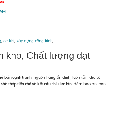
com
NAM
g
,
cơ khí
,
xây dựng công trình
,…
n kho, Chất lượng đạt
iá bán cạnh tranh
, nguồn hàng ổn định, luôn sẵn kho số
hà thép tiền chế và kết cấu chịu lực lớn
, đảm bảo an toàn,