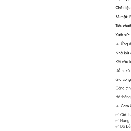
Chất liệu
Bề mặt:
P
Tiêu chuẩ
Xuất xứ:
Ứng d
🔹
Nhờ kết 
Kết cấu 
Dầm, xà g
Gia công
Công trì
Hệ thống 
Cam k
🔹
✅ Giá th
✅ Hàng đ
✅ Độ bền