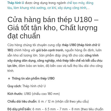
Thép hình U
được ứng dụng trong ngành
chế tạo máy
,
đóng
tàu
,
làm khung nhà xưởng
,
cơ khí
,
xây dựng công trình
,…
Cửa hàng bán thép U180 –
Giá tốt tận kho, Chất lượng
đạt chuẩn
thép U180 (thép hình chữ U
Cửa hàng chúng tôi chuyên cung cấp
180)
giá bán cạnh tranh
chính hãng với
, nguồn hàng ổn định, luôn
công trình
sẵn kho số lượng lớn. Sản phẩm đáp ứng tốt cho các
xây dựng dân dụng, công nghiệp, nhà thép tiền chế và kết cấu chịu
lực lớn
, đảm bảo an toàn, độ bền cao và tuổi thọ lâu dài cho công
trình.
Thông tin sản phẩm thép U180
🔹
Quy cách:
Thép hình chữ U
Kích thước:
U180 (chiều cao 180 mm)
Chiều dài tiêu chuẩn:
6 m / 12 m (nhận cắt theo yêu cầu)
Độ dày phổ biến:
6 mm – 6.5 mm – 7 mm – 8 mm (theo tiêu chuẩn