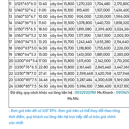
11
U125*65*6.0
13.40
cây 6m
15,800
1,270,320
1,704,480
2,170,80
12
U140*52*4.2
9.00
cây 6m
15,100
815,400
1,107,000
1,436,40
13
U140*53*4.7
10.00
cây 6m
15,100
906,000
1,230,000
1,596,0
14
U140*56*5.5
11.60
cây 6m
15,500
1,078,800
1,440,720
1,858,32
15
U150*75*6.5
18.60
cây 6m
16,300
1,819,080
2,399,400
3,024,3
16
U160*54*5.2
12.50
cây 6m
15,700
1,177,500
1,567,500
2,002,5
17
U160*54*5.5
13.20
cây 6m
15,700
1,243,440
1,655,280
2,114,64
18
U160*65*5.0
14.00
cây 6m
15,700
1,318,800
1,755,600
2,226,0
19
U180*64*5.3
15.00
cây 6m
15,700
1,413,000
1,881,000
2,385,0
20
U200*69*5.4
17.00
cây 6m
15,800
1,611,600
2,142,000
2,713,20
21
U250*76*6.5
22.80
cây 6m
15,800
2,161,440
2,845,440
3,447,3
22
U250*78*7.0
27.41
cây 6m
15,800
2,598,468
3,420,768
4,127,94
23
U300*85*7.5
34.46
cây 6m
15,900
3,287,484
4,300,608
5,169,0
24
U380*85*7.5
54.50
cây 6m
18,300
5,984,100
7,586,400
8,927,10
Độ dày, quy cách khác vui lòng liên hệ :
0932920789
Ms.Khanh -
090147
Ms.Nhi
-
Đơn giá trên đã có VAT 10%. Đơn giá trên có thể thay đổi theo từng
thời điểm, quý khách vui lòng liên hệ trực tiếp để có báo giá chính
xác nhất.