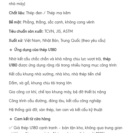
nhà máy)
Chất liệu:
Thép đen / Thép mạ kẽm
Bề mặt:
Phẳng, thẳng, sắc cạnh, không cong vênh
Tiêu chuẩn sản xuất:
TCVN, JIS, ASTM
Xuất xứ:
Việt Nam, Nhật Bản, Trung Quốc (theo yêu cầu)
Ứng dụng của thép U180
🔹
thép
Nhờ kết cấu chắc chắn và khả năng chịu lực vượt trội,
U180
được ứng dụng rộng rãi trong nhiều hạng mục công trình:
Kết cấu khung nhà xưởng, nhà kho, nhà thép tiền chế
Dầm, xà gồ, khung chịu tải trọng lớn
Gia công cơ khí, chế tạo khung máy, bệ đỡ thiết bị nặng
Công trình cầu đường, đóng tàu, kết cấu công nghiệp
Hệ thống giá đỡ, sàn thép, lan can và kết cấu kỹ thuật
Cam kết từ cửa hàng
🔹
✅ Giá thép U180 cạnh tranh – bán tận kho, không qua trung gian