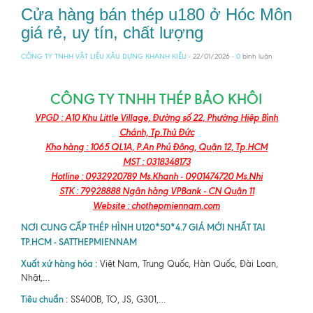
Cửa hàng bán thép u180 ở Hóc Môn
giá rẻ, uy tín, chất lượng
CÔNG TY TNHH VẬT LIỆU XÂU DỰNG KHANH KIỀU
- 22/01/2026 -
0
bình luận
CÔNG TY TNHH THÉP BẢO KHÔI
VPGD : A10 Khu Little Village, Đường số 22, Phường Hiệp Bình
Chánh, Tp.Thủ Đức
Kho hàng : 1065 QL1A, P.An Phú Đông, Quận 12, Tp.HCM
MST : 0318348173
Hotline : 0932920789 Ms.Khanh - 0901474720 Ms.Nhi
STK : 79928888 Ngân hàng VPBank - CN Quận 11
Website : chothepmiennam.com
NƠI CUNG CẤP THÉP HÌNH U120*50*4.7 GIÁ MỚI NHẤT TAI
TP.HCM - SATTHEPMIENNAM
Xuất xứ hàng hóa :
Việt Nam, Trung Quốc, Hàn Quốc, Đài Loan,
Nhật,…
Tiêu chuẩn :
SS400B, TO, JS, G301,…