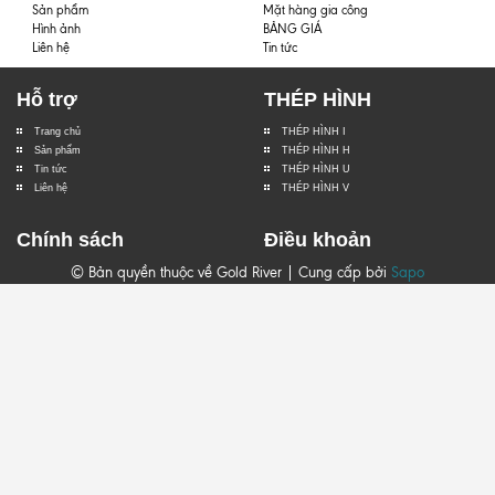
Sản phẩm
Mặt hàng gia công
Hình ảnh
BẢNG GIÁ
Liên hệ
Tin tức
Hỗ trợ
THÉP HÌNH
Trang chủ
THÉP HÌNH I
Sản phẩm
THÉP HÌNH H
Tin tức
THÉP HÌNH U
Liên hệ
THÉP HÌNH V
Chính sách
Điều khoản
© Bản quyền thuộc về Gold River | Cung cấp bởi
Sapo