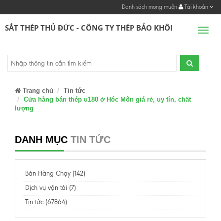
Danh sách mong muốn
Tài khoản
SẮT THÉP THỦ ĐỨC - CÔNG TY THÉP BẢO KHÔI
Men
Trang chủ
Tin tức
Cửa hàng bán thép u180 ở Hóc Môn giá rẻ, uy tín, chất
lượng
DANH MỤC
TIN TỨC
Bán Hàng Chạy (142)
Dịch vụ vận tải (7)
Tin tức (67864)