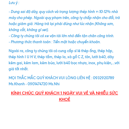
Lưu ý :
- Dung sai độ dày, quy cách và trọng lượng thép hình +-10-12% nhà
máy cho phép. Ngoài quy phạm trên, công ty chấp nhận cho đổi, trả
hoặc giảm giá. Hàng trả lại phải đúng như lúc nhận (Không sơn,
không cắt, không gỉ set).
- Công ty chúng tôi có xe vận tải lớn nhỏ đến tận chân công trình.
- Phương thức thanh toán : Tiền mặt hoặc chuyển khoản.
Ngoài ra, công ty chúng tôi có cung cấp sỉ lẻ thép ống, thép hộp,
thép hình I U H V, thép tấm, thép la, xà gồ C Z, tôn, lưới b40, dây
kẽm gai, kẽm lam, kẽm búa, lưới b40 bọc nhựa, inox, phụ kiện,...với
giá tốt nhất.
MỌI THẮC MẮC QUÝ KHÁCH VUI LÒNG LIÊN HỆ : 0932920789
Ms.Khanh - 0901474720 Ms.Nhi
KÍNH CHÚC QUÝ KHÁCH 1 NGÀY VUI VẺ VÀ NHIỀU SỨC
KHOẺ