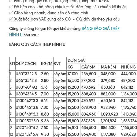
✅ Hàng đúng quy cách, đủ trọng lượng, thép mới 100%
✅ Độ bền cao, khả năng chịu lực tốt, đáp ứng tiêu chuẩn kỹ thuật
✅ Giao hàng nhanh, đúng tiến độ công trình
✅ Xuất hóa đơn VAT, cung cấp CO – CQ đầy đủ theo yêu cầu
Công ty chúng tôi gửi tới quý khách hàng
BẢNG BÁO GIÁ THÉP
HÌNH U
như sau :
BẢNG QUY CÁCH THÉP HÌNH U
ĐƠN GIÁ
STT
QUY CÁCH
KG/M
ĐVT
KG
CÂY 6M
MẠ KẼM
NHÚNG
1
U50*32*2.5
2.50
cây 6m
17,100
256,500
348,000
444,000
2
U65*35*2.8
2.80
cây 6m
16,500
277,200
379,680
487,200
3
U80*40*4Q
5.16
cây 6m
15,200
470,592
650,160
842,112
4
U80*43*4.5
7.00
cây 6m
15,200
638,400
882,000
1,134,00
5
U100*42*3.3
5.16
cây 6m
15,200
470,592
650,160
842,112
6
U100*45*3.8
7.30
cây 6m
15,500
678,900
932,940
1,195,74
7
U100*48*5.3
8.60
cây 6m
15,600
804,960
1,093,920
1,413,84
8
U100*50*5.0
9.36
cây 6m
15,800
887,328
1,201,824
1,538,78
9
U120*50*4.7
7.50
cây 6m
14,100
634,500
886,500
1,165,50
10
U120*52*5.4
9.30
cây 6m
15,500
864,900
1,177,380
929,628