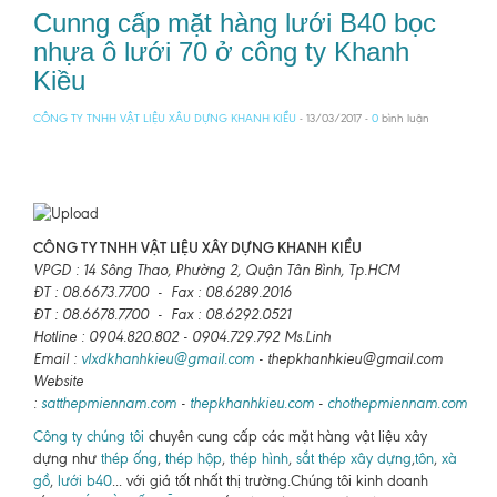
Cunng cấp mặt hàng lưới B40 bọc
nhựa ô lưới 70 ở công ty Khanh
Kiều
CÔNG TY TNHH VẬT LIỆU XÂU DỰNG KHANH KIỀU
- 13/03/2017 -
0
bình luận
CÔNG TY TNHH VẬT LIỆU XÂY DỰNG KHANH KIỀU
VPGD : 14 Sông Thao, Phường 2, Quận Tân Bình, Tp.HCM
ĐT : 08.6673.7700 - Fax : 08.6289.2016
ĐT : 08.6678.7700 - Fax : 08.6292.0521
Hotline : 0904.820.802 - 0904.729.792 Ms.Linh
Email :
vlxdkhanhkieu@gmail.com
- thepkhanhkieu@gmail.com
Website
:
satthepmiennam.com
-
thepkhanhkieu.com
-
chothepmiennam.com
Công ty chúng tôi
chuyên cung cấp các mặt hàng vật liệu xây
dựng như
thép ống
,
thép hộp
,
thép hình
,
sắt thép xây dựng
,
tôn
,
xà
gồ
,
lưới b40
... với giá tốt nhất thị trường.Chúng tôi kinh doanh