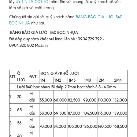
lấy
UY TÍN LÀ CỐT LÕI
nên đến với chúng tôi quý khách sẽ yên
tâm về giá và chất lượng.
Chúng tôi xin gửi tới quý khách hàng
BẢNG BÁO GIÁ LƯỚI B40
BỌC NHỰA
như sau :
BẢNG BÁO GIÁ LƯỚI B40 BỌC NHỰA
Độ dày, quy cách khác vui lòng liên hệ : 0904.729.792 -
0904.820.802 Ms.Linh
Ô
ĐƠN GIÁ/KHỔ LƯỚI
STT
ĐVT
LƯỚI
1M
1M2
1M5
1M8
2M
2M4
Lưới B40 bọc nhựa lõi thép 2.7mm bọc thành 3.8 - 4.0mm
M
1
70
dài
55,000
66,000
82,500
99,000
110,000
132,000
M
2
65
dài
58,000
69,500
87,000
104,500
116,000
139,000
M
3
56
dài
70,000
84,000
105,000
126,000
140,500
168,500
M
4
40