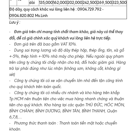
dài
135,000
162,000
202,000
242,500
269,500
323,500
Độ dày, quy cách khác vui lòng liên hệ : 0904.729.792 -
0904.820.802 Ms.Linh
Lưu ý :
Đơn giá trên chỉ mang tính chất tham khảo, giá này có thể thay
-
đổi, để có giá chính xác quý khách vui lòng liên hệ trực tiếp.
- Đơn giá trên đã bao gồm VAT 10%.
- Dung sai trọng lượng và độ dày thép hộp, thép ống, tôn, xà gồ
+-5%, thép hình +-10% nhà máy cho phép. Nếu ngoài quy phạm
trên công ty chúng tôi chấp nhận cho trả, đổi hoặc giảm giá. Hàng
trả lại phải đúng như lúc nhận (không sơn, không cắt, không gỉ
sét)
- Công ty chúng tôi có xe vận chuyển lớn nhỏ đến tận công trình
cho quý khách trên toàn quốc.
- Công ty chúng tôi có nhiều chi nhánh và kho hàng trên khắp
Tp.HCM nên thuận tiện cho việc mua hàng nhanh chóng và thuận
tiện cho quý khách. Kho hàng tại các quận THỦ ĐỨC, HÓC MÔN,
BÌNH CHÁNH, BÌNH DƯƠNG, BÌNH TÂN, BÌNH THẠNH, Quận
6,7,8,....
- Phương thức thanh toán : Thanh toán tiền mặt hoặc chuyển
khoản.