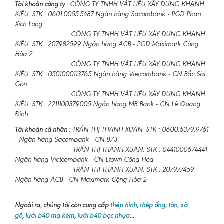
Tài khoản công ty :
CÔNG TY TNHH VẬT LIỆU XÂY DỰNG KHANH
KIỀU. STK : 0601.0055.5487 Ngân hàng Sacombank - PGD Phan
Xích Long
CÔNG TY TNHH VẬT LIỆU XÂY DỰNG KHANH
KIỀU. STK : 207982599 Ngân hàng ACB - PGD Maximark Cộng
Hòa 2
CÔNG TY TNHH VẬT LIỆU XÂY DỰNG KHANH
KIỀU. STK : 0501000113765 Ngân hàng Vietcombank - CN Bắc Sài
Gòn
CÔNG TY TNHH VẬT LIỆU XÂY DỰNG KHANH
KIỀU. STK : 2211100379005 Ngân hàng MB Bank - CN Lê Quang
Định
Tài khoản cá nhân :
TRẦN THỊ THANH XUÂN. STK : 0600.6379.9761
- Ngân hàng Sacombank - CN 8/3
TRẦN THỊ THANH XUÂN. STK : 0441000674441
Ngân hàng Vietcombank - CN Etown Cộng Hòa
TRẦN THỊ THANH XUÂN. STK : 207977459
Ngân hàng ACB - CN Maximark Cộng Hòa 2
Ngoài ra, chúng tôi còn cung cấp
thép hình
,
thép ống
,
tôn
,
xà
gồ
,
lưới b40 mạ kẽm
,
lưới b40 bọc nhựa
...