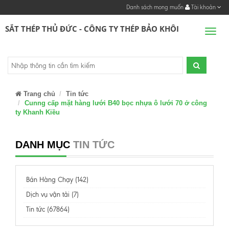
Danh sách mong muốn
Tài khoản
SẮT THÉP THỦ ĐỨC - CÔNG TY THÉP BẢO KHÔI
Men
Trang chủ
Tin tức
Cunng cấp mặt hàng lưới B40 bọc nhựa ô lưới 70 ở công
ty Khanh Kiều
DANH MỤC
TIN TỨC
Bán Hàng Chạy (142)
Dịch vụ vận tải (7)
Tin tức (67864)