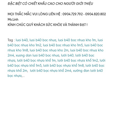
ĐẶC BIỆT CÓ CHIẾT KHẤU CAO CHO NGƯỜI GIỚI THIỆU
MỌI THẮC MẮC VUI LÒNG LIÊN HỆ : 0904.729.792 - 0904.820.802
Ms.Linh
KÍNH CHÚC QUÝ KHÁCH SỨC KHỎE VÀ THÀNH ĐẠT !
Tag :
luoi b40
,
luoi b40 boc nhua
,
luoi b40 boc nhua kho 1m
,
luoi
b40 boc nhua kho 1m2
,
luoi b40 boc nhua kho 1m5
,
luoi b40 boc
nhua kho 1m8
,
luoi b40 boc nhua kho 2m
,
luoi b40 boc nhua kho
2m4
,
xuong dan luoi b40 boc nhua
,
lưới b40, lưới b40 bọc
nhựa
,
lưới b40 bọc nhựa khổ 1m
,
lưới b40 bọc nhựa khổ 1m2
,
lưới
b40 bọc nhựa khổ 1m5
,
lưới b40 bọc nhựa khổ 1m8
,
lưới b40 bọc
nhựa khổ 2m
,
lưới b40 bọc nhựa khổ 2m4
,
xưởng đan lưới b40
bọc nhựa
,...