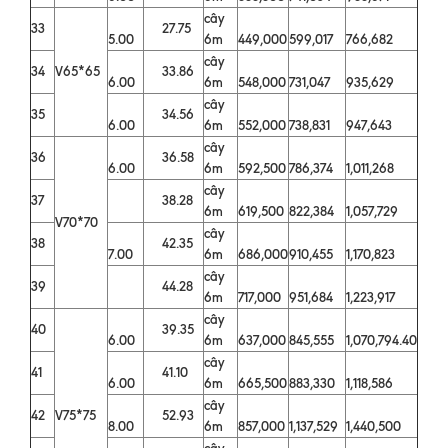
cây
33
27.75
5.00
6m
449,000
599,017
766,682
cây
34
V65*65
33.86
6.00
6m
548,000
731,047
935,629
cây
35
34.56
6.00
6m
552,000
738,831
947,643
cây
36
36.58
6.00
6m
592,500
786,374
1,011,268
cây
37
38.28
6m
619,500
822,384
1,057,729
V70*70
cây
38
42.35
7.00
6m
686,000
910,455
1,170,823
cây
39
44.28
6m
717,000
951,684
1,223,917
cây
40
39.35
6.00
6m
637,000
845,555
1,070,794.40
cây
41
41.10
6.00
6m
665,500
883,330
1,118,586
cây
42
V75*75
52.93
8.00
6m
857,000
1,137,529
1,440,500
cây