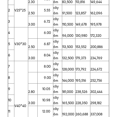
2.30
6m
83,500
113,816
149,644
cây
2
V25*25
5.55
2.50
6m
91,500
123,857
162,096
cây
3
6.72
3.00
6m
110,500
149,678
195,978
cây
4
6.00
6m
96,000
130,980
172,320
cây
5
V30*30
6.87
2.50
6m
113,500
153,552
200,886
cây
6
8.04
3.00
6m
132,500
179,373
234,769
cây
7
8.00
6m
128,000
173,792
224,672
cây
8
9.00
6m
144,000
195,516
252,756
cây
9
10.05
2.80
6m
181,000
238,526
302,444
cây
10
10.98
3.00
6m
165,500
228,350
298,182
V40*40
cây
11
12.00
6m
192,000
260,688
337,008