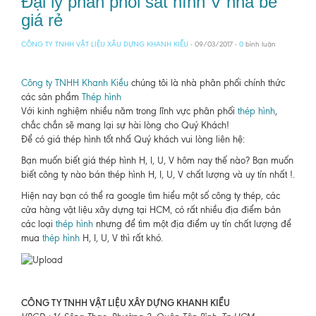
Đại lý phân phối sắt hình V nhà bè
giá rẻ
CÔNG TY TNHH VẬT LIỆU XÂU DỰNG KHANH KIỀU
- 09/03/2017 -
0
bình luận
Công ty TNHH Khanh Kiều
chúng tôi là nhà phân phối chính thức
các sản phẩm
Thép hình
Với kinh nghiệm nhiều năm trong lĩnh vực phân phối
thép hình
,
chắc chắn sẽ mang lại sự hài lòng cho Quý Khách!
Để có giá thép hình tốt nhấ Quý khách vui lòng liên hệ:
Bạn muốn biết giá thép hình H, I, U, V hôm nay thế nào? Bạn muốn
biết công ty nào bán thép hình H, I, U, V chất lượng và uy tín nhất !.
Hiện nay bạn có thể ra google tìm hiểu một số công ty thép, các
cửa hàng vật liệu xây dựng tại HCM, có rất nhiều địa điểm bán
các loại
thép hình
nhưng để tìm một địa điểm uy tín chất lượng để
mua
thép hình
H, I, U, V thì rất khó.
CÔNG TY TNHH VẬT LIỆU XÂY DỰNG KHANH KIỀU