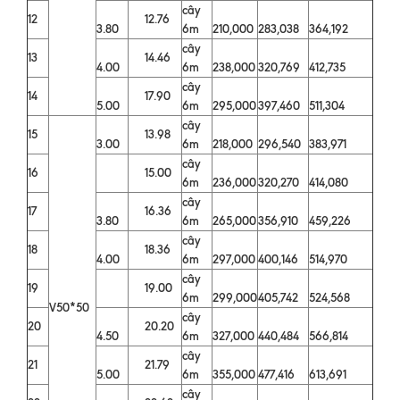
cây
12
12.76
3.80
6m
210,000
283,038
364,192
cây
13
14.46
4.00
6m
238,000
320,769
412,735
cây
14
17.90
5.00
6m
295,000
397,460
511,304
cây
15
13.98
3.00
6m
218,000
296,540
383,971
cây
16
15.00
6m
236,000
320,270
414,080
cây
17
16.36
3.80
6m
265,000
356,910
459,226
cây
18
18.36
4.00
6m
297,000
400,146
514,970
cây
19
19.00
6m
299,000
405,742
524,568
V50*50
cây
20
20.20
4.50
6m
327,000
440,484
566,814
cây
21
21.79
5.00
6m
355,000
477,416
613,691
cây