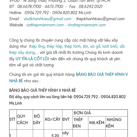
VPGD : 14 Sông Thao, Phường 2, Quận Tân Bình, Tp.HCM
ĐT : 08.6678.7700 - 6673.7700 - Fax : 08.6292.0521
Hotline : 0904.729.792 - 0904.820.802 Ms.Linh
Email :
vlxdkhanhkieu@gmail.com
- thepkhanhkieu@gmail.com
Website :
satthepmiennam.com
-
chothepmiennam.com
Công ty chúng tôi chuyên cung cấp các mặt hàng vật liệu xây
dựng như
thép ống
,
thép hộp
,
thép hình
,
tôn
,
xà gồ
,
lưới b40
,
sắt
thép xây dựng
,... với giá tốt nhất thị trường.Chúng tôi kinh doanh
UY TÍN LÀ CỐT LÕI
lấy
nên đến với chúng tôi quý khách sẽ yên
tâm về giá và chất lượng.
BẢNG BÁO GIÁ THÉP HÌNH V
Chúng tôi xin gửi tới quý khách hàng
NHÀ BÈ
như sau :
BẢNG BÁO GIÁ THÉP HÌNH V NHÀ BÈ
Độ dày, quy cách lớn vui lòng liên hệ: 0904.729.792 - 0904.820.802
Ms.Linh
ĐƠN GIÁ
QUY
ĐỘ
STT
KG/CÂY
ĐVT
THÉP
NHÚNG
CÁCH
DÀY
MẠ KẼM
ĐEN
KẼM
cây
1
5.20