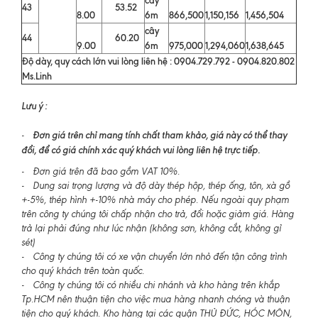
43
53.52
8.00
6m
866,500
1,150,156
1,456,504
cây
44
60.20
9.00
6m
975,000
1,294,060
1,638,645
Độ dày, quy cách lớn vui lòng liên hệ : 0904.729.792 - 0904.820.802
Ms.Linh
Lưu ý :
Đơn giá trên chỉ mang tính chất tham khảo, giá này có thể thay
-
đổi, để có giá chính xác quý khách vui lòng liên hệ trực tiếp.
- Đơn giá trên đã bao gồm VAT 10%.
- Dung sai trọng lượng và độ dày thép hộp, thép ống, tôn, xà gồ
+-5%, thép hình +-10% nhà máy cho phép. Nếu ngoài quy phạm
trên công ty chúng tôi chấp nhận cho trả, đổi hoặc giảm giá. Hàng
trả lại phải đúng như lúc nhận (không sơn, không cắt, không gỉ
sét)
- Công ty chúng tôi có xe vận chuyển lớn nhỏ đến tận công trình
cho quý khách trên toàn quốc.
- Công ty chúng tôi có nhiều chi nhánh và kho hàng trên khắp
Tp.HCM nên thuận tiện cho việc mua hàng nhanh chóng và thuận
tiện cho quý khách. Kho hàng tại các quận THỦ ĐỨC, HÓC MÔN,