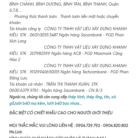
BÌNH CHÁNH, BÌNH DƯƠNG, BÌNH TÂN, BÌNH THẠNH, Quận
6,7,8,....
- Phương thức thanh toán : Thanh toán tiền mặt hoặc chuyển
khoản.
Tài khoản công ty : CÔNG TY TNHH VẬT LIỆU XÂY DỰNG KHANH
KIỀU. STK : 0601.0055.5487 Ngân hàng Sacombank - PGD Phan
Xích Long
CÔNG TY TNHH VẬT LIỆU XÂY DỰNG KHANH
KIỀU. STK : 207982599 Ngân hàng ACB - PGD Maximark Cộng
Hòa 2
CÔNG TY TNHH VẬT LIỆU XÂY DỰNG KHANH
KIỀU. STK : 19129940650015 Ngân hàng Techcombank - PGD Phan
Đăng Lưu
Tài khoản cá nhân : TRẦN THỊ THANH XUÂN. STK :
0600.6379.9761 - Ngân hàng Sacombank - CN 8/3
Ngoài ra, chúng tôi còn cung cấp
thép hình
,
thép ống
,
tôn
,
xà
gồ
,
lưới b40 mạ kẽm
,
lưới b40 bọc nhựa
...
ĐẶC BIỆT CÓ CHIẾT KHẤU CAO CHO NGƯỜI GIỚI THIỆU
MỌI THẮC MẮC VUI LÒNG LIÊN HỆ : 0904.729.792 - 0904.820.802
Ms.Linh