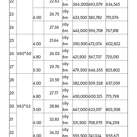
22
22.62
6m
366,000
493,079
634,545
cây
23
26.75
6.00
6m
433,500
583,782
751,076
cây
24
27.36
6m
443,000
596,708
767,818
cây
25
21.64
4.00
6m
350,500
472,074
602,822
cây
26
V60*60
26.03
4.80
6m
421,500
567,737
725,010
cây
27
29.70
5.50
6m
479,500
646,355
825,802
cây
28
23.59
4.00
6m
382,000
509,528
657,059
cây
29
27.77
4.80
6m
450,000
600,125
773,798
cây
30
V63*63
28.86
5.00
6m
467,000
623,017
803,508
cây
31
32.83
6.00
6m
531,500
708,979
914,298
cây
32
34.32
6.00
6m
555,500
741,034
955,671