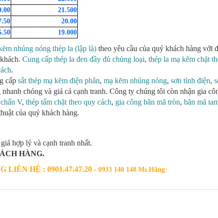
9.00
21.500
7.50
20.00
5.50
19.000
ẽm nhúng nóng thép la (lập là)
theo yêu cầu của quý khách hàng với 
 khách.
Cung cấp thép la đen đầy đủ chủng loại
,
thép la mạ kẽm chặt t
cách
.
ng cấp
sắt thép mạ kẽm điện phân
,
mạ kẽm nhúng nóng
,
sơn tỉnh điện
,
s
àng nhanh chóng và giá cả cạnh tranh. Công ty chúng tôi còn nhận gia cô
 chấn V
,
thép tấm chặt theo quy cách
,
gia công bãn mã tròn
,
bãn mã ta
ỹ thuật của quý khách hàng.
 giá hợp lý và cạnh tranh nhất.
ÁCH HÀNG.
IÊN HỆ : 0901.47.47.20 -
0933 140 148 Ms.Hằng