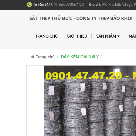
Tư vấn 24/7:
Mr.Bình 0901474720
Địa chỉ:
A10 Khu Little Village
SẮT THÉP THỦ ĐỨC - CÔNG TY THÉP BẢO KHÔI
TRANG CHỦ
GIỚI THIỆU
SẢN PHẨM
MẶ
Trang chủ
DÂY KẼM GAI 3.0LY