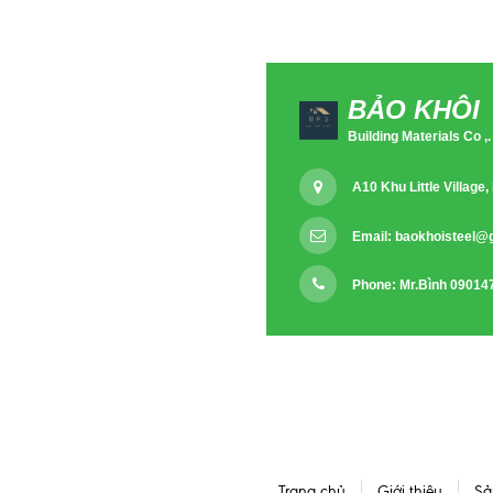
BẢO KHÔI
Building Materials Co ,.
A10 Khu Little Villag
Email:
baokhoisteel@
Phone: Mr.Bình 09014
Trang chủ
Giới thiệu
Sả