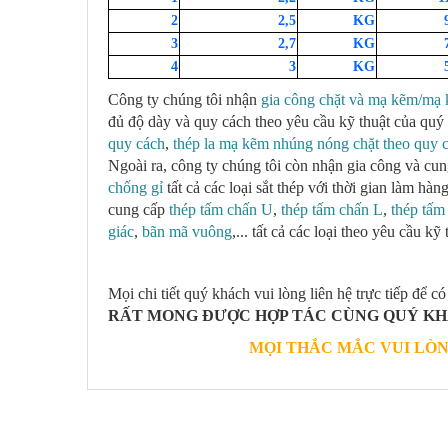
2
2,5
KG
3
2,7
KG
4
3
KG
Công ty chúng tôi nhận
gia công chặt và mạ kẽm/mạ k
đủ độ dày và quy cách theo yêu cầu kỹ thuật của quý
quy cách
,
thép la mạ kẽm nhúng nóng chặt theo quy 
Ngoài ra, công ty chúng tôi còn nhận gia công và cu
chống gỉ
tất cả các loại sắt thép với thời gian làm h
cung cấp
thép tấm chấn U
,
thép tấm chấn L
,
thép tấm
giác
,
bãn mã vuông
,... tất cả các loại theo yêu cầu k
Mọi chi tiết quý khách vui lòng liên hệ trực tiếp để có
RẤT MONG ĐƯỢC HỢP TÁC CÙNG QUÝ KH
MỌI THẮC MẮC VUI LÒNG L