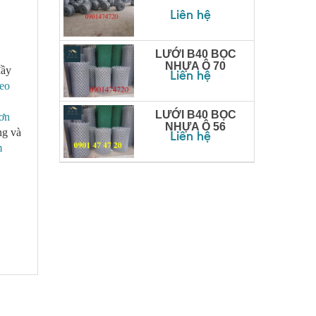
Liên hệ
LƯỚI B40 BỌC
NHỰA Ô 70
đầy
Liên hệ
heo
LƯỚI B40 BỌC
ơn
NHỰA Ô 56
ng và
Liên hệ
m