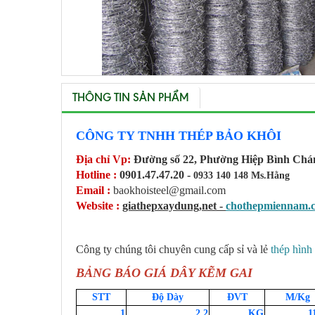
THÔNG TIN SẢN PHẨM
CÔNG TY TNHH THÉP BẢO KHÔI
Địa chỉ Vp:
Đường số 22, Phường Hiệp Bình Ch
Hotline :
0901.47.47.20 -
0933 140 148 Ms.Hằng
Email :
baokhoisteel@gmail.com
Website :
giathepxaydung,net -
chothepmiennam.
Công ty chúng tôi chuyên cung cấp sỉ và lẻ
thép hình
BẢNG BÁO GIÁ DÂY KẼM GAI
STT
Độ Dày
ĐVT
M/Kg
1
2,2
KG
1