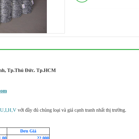
ánh, Tp.Thủ Đức. Tp.HCM
com
 U,I,H,V
với đầy đủ chủng loại và giá cạnh tranh nhất thị trường.
Đơn Giá
1.00
22.000