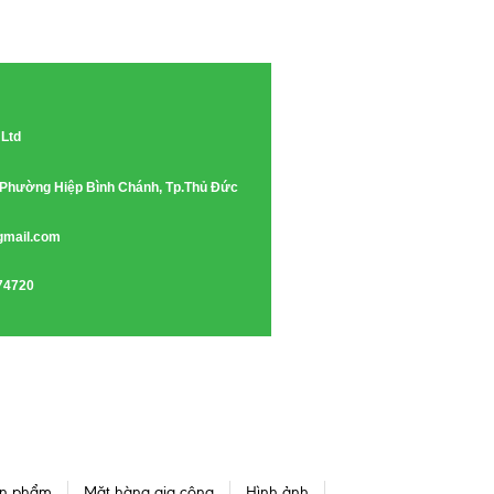
 Ltd
e, Phường Hiệp Bình Chánh, Tp.Thủ Đức
gmail.com
74720
n phẩm
Mặt hàng gia công
Hình ảnh