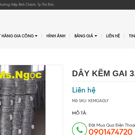
, Phường Hiệp Bình Chánh, Tp.Thủ Đức
T HÀNG GIA CÔNG
HÌNH ẢNH
BẢNG GIÁ
LIÊN HỆ
TI
DÂY KẼM GAI 3
Liên hệ
Mã SKU:
KEMGAI3LY
MÔ TẢ:
Đặt Mua Qua Điện Thoại
0901474720