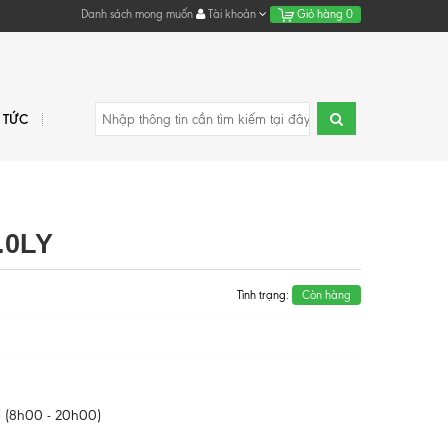
Danh sách mong muốn
Tài khoản
Giỏ hàng
0
N TỨC
.0LY
Tình trạng:
Còn hàng
 (8h00 - 20h00)