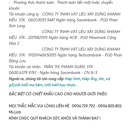
- Phương thức thanh toán : Thanh toán tiền mặt hoặc chuyển
khoản.
Tài khoản công ty : CÔNG TY TNHH VẬT LIỆU XÂY DỰNG KHANH
KIỀU. STK : 0601.0055.5487 Ngân hàng Sacombank - PGD Phan
Xích Long
CÔNG TY TNHH VẬT LIỆU XÂY DỰNG KHANH
KIỀU. STK : 207982599 Ngân hàng ACB - PGD Maximark Cộng
Hòa 2
CÔNG TY TNHH VẬT LIỆU XÂY DỰNG KHANH
KIỀU. STK : 19129940650015 Ngân hàng Techcombank - PGD Phan
Đăng Lưu
Tài khoản cá nhân : TRẦN THỊ THANH XUÂN. STK :
0600.6379.9761 - Ngân hàng Sacombank - CN 8/3
Ngoài ra, chúng tôi còn cung cấp
thép hình
,
thép ống
,
tôn
,
xà
gồ
,
lưới b40 mạ kẽm
,
lưới b40 bọc nhựa
...
ĐẶC BIỆT CÓ CHIẾT KHẤU CAO CHO NGƯỜI GIỚI THIỆU
MỌI THẮC MẮC VUI LÒNG LIÊN HỆ : 0904.729.792 - 0904.820.802
Ms.Linh
KÍNH CHÚC QUÝ KHÁCH SỨC KHỎE VÀ THÀNH ĐẠT !