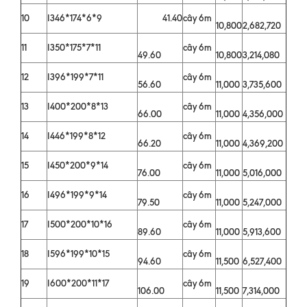
10
I346*174*6*9
41.40
cây 6m
10,800
2,682,720
11
I350*175*7*11
cây 6m
49.60
10,800
3,214,080
12
I396*199*7*11
cây 6m
56.60
11,000
3,735,600
13
I400*200*8*13
cây 6m
66.00
11,000
4,356,000
14
I446*199*8*12
cây 6m
66.20
11,000
4,369,200
15
I450*200*9*14
cây 6m
76.00
11,000
5,016,000
16
I496*199*9*14
cây 6m
79.50
11,000
5,247,000
17
I500*200*10*16
cây 6m
89.60
11,000
5,913,600
18
I596*199*10*15
cây 6m
94.60
11,500
6,527,400
19
I600*200*11*17
cây 6m
106.00
11,500
7,314,000