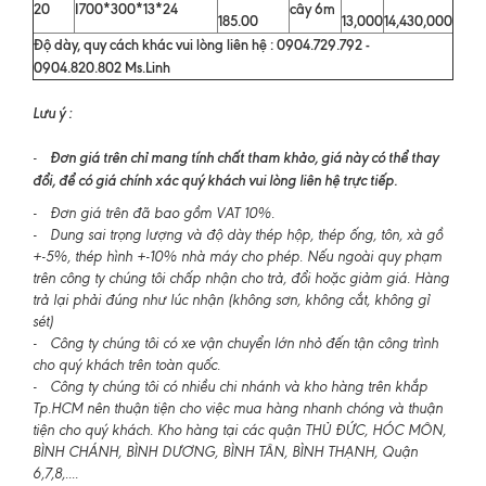
20
I700*300*13*24
cây 6m
185.00
13,000
14,430,000
Độ dày, quy cách khác vui lòng liên hệ : 0904.729.792 -
0904.820.802 Ms.Linh
Lưu ý :
Đơn giá trên chỉ mang tính chất tham khảo, giá này có thể thay
-
đổi, để có giá chính xác quý khách vui lòng liên hệ trực tiếp.
- Đơn giá trên đã bao gồm VAT 10%.
- Dung sai trọng lượng và độ dày thép hộp, thép ống, tôn, xà gồ
+-5%, thép hình +-10% nhà máy cho phép. Nếu ngoài quy phạm
trên công ty chúng tôi chấp nhận cho trả, đổi hoặc giảm giá. Hàng
trả lại phải đúng như lúc nhận (không sơn, không cắt, không gỉ
sét)
- Công ty chúng tôi có xe vận chuyển lớn nhỏ đến tận công trình
cho quý khách trên toàn quốc.
- Công ty chúng tôi có nhiều chi nhánh và kho hàng trên khắp
Tp.HCM nên thuận tiện cho việc mua hàng nhanh chóng và thuận
tiện cho quý khách. Kho hàng tại các quận THỦ ĐỨC, HÓC MÔN,
BÌNH CHÁNH, BÌNH DƯƠNG, BÌNH TÂN, BÌNH THẠNH, Quận
6,7,8,....