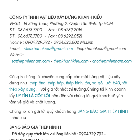
CÔNG TY TNHH VẬT LIỆU XÂY DỰNG KHANH KIỀU
VPGD : 14 Sông Thao, Phường 2, Quận Tân Bình, Tp.HCM
ĐT : 08.6673.7700 - Fax : 08.6289.2016
ĐT : 08.6678.7700 - Fax : 08.6292.0521
Hotline : 0904.729.792 - 0904.820.802 Ms.Linh
Email :
vlxdkhanhkieu@gmail.com
- thepkhanhkieu@gmail.com
Website
:
satthepmiennam.com
-
thepkhanhkieu.com
-
chothepmiennam.com
Công ty chúng tôi chuyên cung cấp các mặt hàng vật liệu xây
dựng như
thép ống
,
thép hộp
,
thép hình
,
tôn
,
xà gồ
,
lưới b40
,
sắt
thép xây dựng
,... với giá tốt nhất thị trường.Chúng tôi kinh doanh
UY TÍN LÀ CỐT LÕI
lấy
nên đến với chúng tôi quý khách sẽ yên
tâm về giá và chất lượng.
Chúng tôi xin gửi tới quý khách hàng
BẢNG BÁO GIÁ THÉP HÌNH
I
như sau :
BẢNG BÁO GIÁ THÉP HÌNH I
Độ dày, quy cách lớn vui lòng liên hệ : 0904.729.792 -