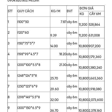
0904.820.802 Ms.Linh
ĐƠN GIÁ
STT
QUY CÁCH
KG/M
ĐVT
KG
CÂY 6M
1
I100*50
7.87
cây 6m
11,200
528,864
2
I120*60
cây 6m
9.39
11,200
631,008
3
I150*75*5*7
cây 6m
14.00
10,800
907,200
4
I198*99*4.5*7
18.20
cây 6m
10,800
1,179,360
5
I200*100*5.5*8
21.30
cây 6m
10,800
1,380,240
6
I248*124*5*8
cây 6m
25.70
10,800
1,665,360
7
I250*125*6*9
cây 6m
29.60
10,800
1,918,080
8
I298*149*5.5*8
cây 6m
32.00
10,800
2,073,600
9
I300*150*6.5*9
cây 6m
36.70
10,800
2,378,160