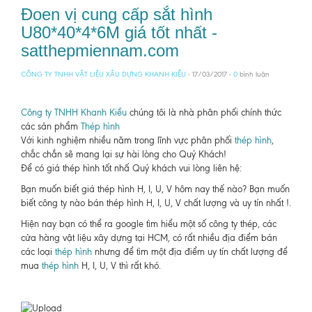
Đoen vị cung cấp sắt hình
U80*40*4*6M giá tốt nhất -
satthepmiennam.com
CÔNG TY TNHH VẬT LIỆU XÂU DỰNG KHANH KIỀU
- 17/03/2017 -
0
bình luận
Công ty TNHH Khanh Kiều
chúng tôi là nhà phân phối chính thức
các sản phẩm
Thép hình
Với kinh nghiệm nhiều năm trong lĩnh vực phân phối
thép hình
,
chắc chắn sẽ mang lại sự hài lòng cho Quý Khách!
Để có giá thép hình tốt nhấ Quý khách vui lòng liên hệ:
Bạn muốn biết giá thép hình H, I, U, V hôm nay thế nào? Bạn muốn
biết công ty nào bán thép hình H, I, U, V chất lượng và uy tín nhất !.
Hiện nay bạn có thể ra google tìm hiểu một số công ty thép, các
cửa hàng vật liệu xây dựng tại HCM, có rất nhiều địa điểm bán
các loại
thép hình
nhưng để tìm một địa điểm uy tín chất lượng để
mua
thép hình
H, I, U, V thì rất khó.