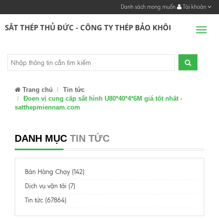
Danh sách mong muốn
Tài khoản
SẮT THÉP THỦ ĐỨC - CÔNG TY THÉP BẢO KHÔI
Men
Trang chủ
Tin tức
Đoen vị cung cấp sắt hình U80*40*4*6M giá tốt nhất -
satthepmiennam.com
DANH MỤC
TIN TỨC
Bán Hàng Chạy (142)
Dịch vụ vận tải (7)
Tin tức (67864)