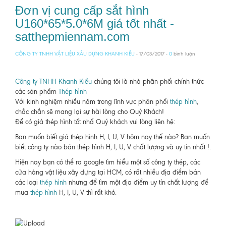
Đơn vị cung cấp sắt hình
U160*65*5.0*6M giá tốt nhất -
satthepmiennam.com
CÔNG TY TNHH VẬT LIỆU XÂU DỰNG KHANH KIỀU
- 17/03/2017 -
0
bình luận
Công ty TNHH Khanh Kiều
chúng tôi là nhà phân phối chính thức
các sản phẩm
Thép hình
Với kinh nghiệm nhiều năm trong lĩnh vực phân phối
thép hình
,
chắc chắn sẽ mang lại sự hài lòng cho Quý Khách!
Để có giá thép hình tốt nhấ Quý khách vui lòng liên hệ:
Bạn muốn biết giá thép hình H, I, U, V hôm nay thế nào? Bạn muốn
biết công ty nào bán thép hình H, I, U, V chất lượng và uy tín nhất !.
Hiện nay bạn có thể ra google tìm hiểu một số công ty thép, các
cửa hàng vật liệu xây dựng tại HCM, có rất nhiều địa điểm bán
các loại
thép hình
nhưng để tìm một địa điểm uy tín chất lượng để
mua
thép hình
H, I, U, V thì rất khó.