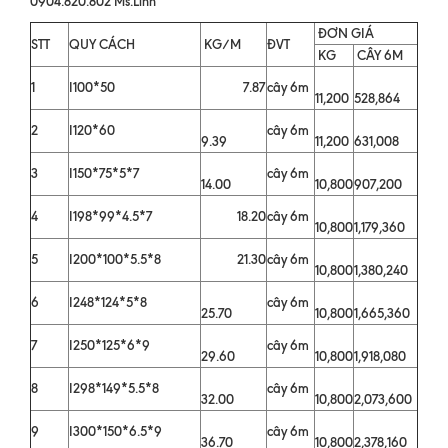
0904.820.802 Ms.Linh
ĐƠN GIÁ
STT
QUY CÁCH
KG/M
ĐVT
KG
CÂY 6M
1
I100*50
7.87
cây 6m
11,200
528,864
2
I120*60
cây 6m
9.39
11,200
631,008
3
I150*75*5*7
cây 6m
14.00
10,800
907,200
4
I198*99*4.5*7
18.20
cây 6m
10,800
1,179,360
5
I200*100*5.5*8
21.30
cây 6m
10,800
1,380,240
6
I248*124*5*8
cây 6m
25.70
10,800
1,665,360
7
I250*125*6*9
cây 6m
29.60
10,800
1,918,080
8
I298*149*5.5*8
cây 6m
32.00
10,800
2,073,600
9
I300*150*6.5*9
cây 6m
36.70
10,800
2,378,160