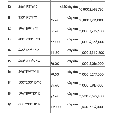
10
I346*174*6*9
41.40
cây 6m
10,800
2,682,720
11
I350*175*7*11
cây 6m
49.60
10,800
3,214,080
12
I396*199*7*11
cây 6m
56.60
11,000
3,735,600
13
I400*200*8*13
cây 6m
66.00
11,000
4,356,000
14
I446*199*8*12
cây 6m
66.20
11,000
4,369,200
15
I450*200*9*14
cây 6m
76.00
11,000
5,016,000
16
I496*199*9*14
cây 6m
79.50
11,000
5,247,000
17
I500*200*10*16
cây 6m
89.60
11,000
5,913,600
18
I596*199*10*15
cây 6m
94.60
11,500
6,527,400
19
I600*200*11*17
cây 6m
106.00
11,500
7,314,000