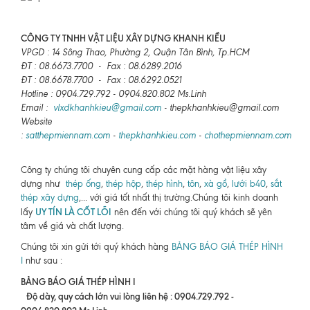
CÔNG TY TNHH VẬT LIỆU XÂY DỰNG KHANH KIỀU
VPGD : 14 Sông Thao, Phường 2, Quận Tân Bình, Tp.HCM
ĐT : 08.6673.7700 - Fax : 08.6289.2016
ĐT : 08.6678.7700 - Fax : 08.6292.0521
Hotline : 0904.729.792 - 0904.820.802 Ms.Linh
Email :
vlxdkhanhkieu@gmail.com
- thepkhanhkieu@gmail.com
Website
:
satthepmiennam.com
-
thepkhanhkieu.com
-
chothepmiennam.com
Công ty chúng tôi chuyên cung cấp các mặt hàng vật liệu xây
dựng như
thép ống
,
thép hộp
,
thép hình
,
tôn
,
xà gồ
,
lưới b40
,
sắt
thép xây dựng
,... với giá tốt nhất thị trường.Chúng tôi kinh doanh
UY TÍN LÀ CỐT LÕI
lấy
nên đến với chúng tôi quý khách sẽ yên
tâm về giá và chất lượng.
Chúng tôi xin gửi tới quý khách hàng
BẢNG BÁO GIÁ THÉP HÌNH
I
như sau :
BẢNG BÁO GIÁ THÉP HÌNH I
Độ dày, quy cách lớn vui lòng liên hệ : 0904.729.792 -