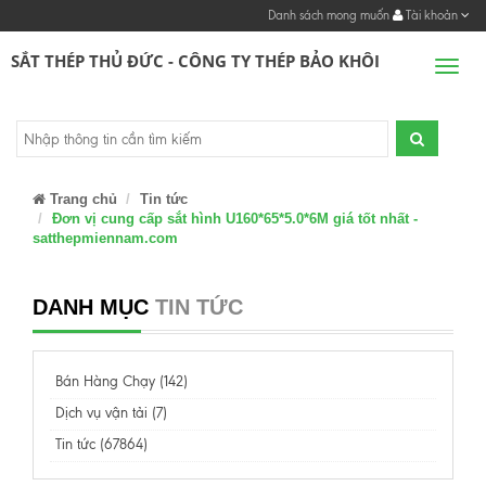
Danh sách mong muốn
Tài khoản
SẮT THÉP THỦ ĐỨC - CÔNG TY THÉP BẢO KHÔI
Men
Trang chủ
Tin tức
Đơn vị cung cấp sắt hình U160*65*5.0*6M giá tốt nhất -
satthepmiennam.com
DANH MỤC
TIN TỨC
Bán Hàng Chạy (142)
Dịch vụ vận tải (7)
Tin tức (67864)