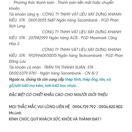
- Phương thức thanh toán : Thanh toán tiền mặt hoặc chuyển
khoản.
Tài khoản công ty : CÔNG TY TNHH VẬT LIỆU XÂY DỰNG KHANH
KIỀU. STK : 0601.0055.5487 Ngân hàng Sacombank - PGD Phan
Xích Long
CÔNG TY TNHH VẬT LIỆU XÂY DỰNG KHANH
KIỀU. STK : 207982599 Ngân hàng ACB - PGD Maximark Cộng
Hòa 2
CÔNG TY TNHH VẬT LIỆU XÂY DỰNG KHANH
KIỀU. STK : 19129940650015 Ngân hàng Techcombank - PGD Phan
Đăng Lưu
Tài khoản cá nhân : TRẦN THỊ THANH XUÂN. STK :
0600.6379.9761 - Ngân hàng Sacombank - CN 8/3
Ngoài ra, chúng tôi còn cung cấp
thép hình
,
thép ống
,
tôn
,
xà
gồ
,
lưới b40 mạ kẽm
,
lưới b40 bọc nhựa
...
ĐẶC BIỆT CÓ CHIẾT KHẤU CAO CHO NGƯỜI GIỚI THIỆU
MỌI THẮC MẮC VUI LÒNG LIÊN HỆ : 0904.729.792 - 0904.820.802
Ms.Linh
KÍNH CHÚC QUÝ KHÁCH SỨC KHỎE VÀ THÀNH ĐẠT !