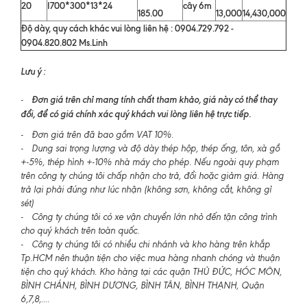
20
I700*300*13*24
cây 6m
185.00
13,000
14,430,000
Độ dày, quy cách khác vui lòng liên hệ : 0904.729.792 -
0904.820.802 Ms.Linh
Lưu ý :
Đơn giá trên chỉ mang tính chất tham khảo, giá này có thể thay
-
đổi, để có giá chính xác quý khách vui lòng liên hệ trực tiếp.
- Đơn giá trên đã bao gồm VAT 10%.
- Dung sai trọng lượng và độ dày thép hộp, thép ống, tôn, xà gồ
+-5%, thép hình +-10% nhà máy cho phép. Nếu ngoài quy phạm
trên công ty chúng tôi chấp nhận cho trả, đổi hoặc giảm giá. Hàng
trả lại phải đúng như lúc nhận (không sơn, không cắt, không gỉ
sét)
- Công ty chúng tôi có xe vận chuyển lớn nhỏ đến tận công trình
cho quý khách trên toàn quốc.
- Công ty chúng tôi có nhiều chi nhánh và kho hàng trên khắp
Tp.HCM nên thuận tiện cho việc mua hàng nhanh chóng và thuận
tiện cho quý khách. Kho hàng tại các quận THỦ ĐỨC, HÓC MÔN,
BÌNH CHÁNH, BÌNH DƯƠNG, BÌNH TÂN, BÌNH THẠNH, Quận
6,7,8,....