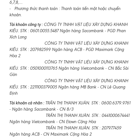
6,7,8,....
- Phương thức thanh toán : Thanh toán tiền mặt hoặc chuyển
khoản.
Tài khoản công ty :
CÔNG TY TNHH VẬT LIỆU XÂY DỰNG KHANH
KIỀU. STK : 0601.0055.5487 Ngân hàng Sacombank - PGD Phan
Xích Long
CÔNG TY TNHH VẬT LIỆU XÂY DỰNG KHANH
KIỀU. STK : 207982599 Ngân hàng ACB - PGD Maximark Cộng
Hòa 2
CÔNG TY TNHH VẬT LIỆU XÂY DỰNG KHANH
KIỀU. STK : 0501000113765 Ngân hàng Vietcombank - CN Bắc Sài
Gòn
CÔNG TY TNHH VẬT LIỆU XÂY DỰNG KHANH
KIỀU. STK : 2211100379005 Ngân hàng MB Bank - CN Lê Quang
Định
Tài khoản cá nhân :
TRẦN THỊ THANH XUÂN. STK : 0600.6379.9761
- Ngân hàng Sacombank - CN 8/3
TRẦN THỊ THANH XUÂN. STK : 0441000674441
Ngân hàng Vietcombank - CN Etown Cộng Hòa
TRẦN THỊ THANH XUÂN. STK : 207977459
Ngân hàng ACB - CN Maximark Cộng Hòa 2