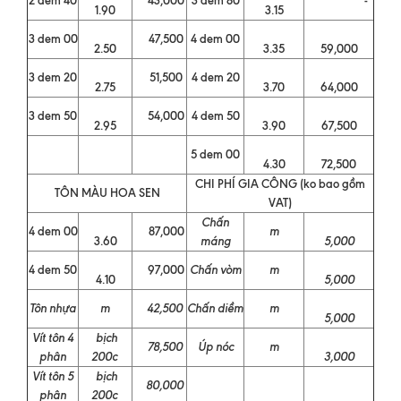
1.90
3.15
3 dem 00
47,500
4 dem 00
2.50
3.35
59,000
3 dem 20
51,500
4 dem 20
2.75
3.70
64,000
3 dem 50
54,000
4 dem 50
2.95
3.90
67,500
5 dem 00
4.30
72,500
CHI PHÍ GIA CÔNG (ko bao gồm
TÔN MÀU HOA SEN
VAT)
Chấn
4 dem 00
87,000
m
3.60
máng
5,000
4 dem 50
97,000
Chấn vòm
m
4.10
5,000
Tôn nhựa
m
42,500
Chấn diềm
m
5,000
Vít tôn 4
bịch
78,500
Úp nóc
m
phân
200c
3,000
Vít tôn 5
bịch
80,000
phân
200c