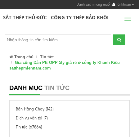
Danh sách mong muốn
Tài khoản
SẮT THÉP THỦ ĐỨC - CÔNG TY THÉP BẢO KHÔI
Men
Trang chủ
Tin tức
Gia công Dán PE-OPP 5ly giá rẻ ở công ty Khanh Kiều -
satthepmiennam.com
DANH MỤC
TIN TỨC
Bán Hàng Chạy (142)
Dịch vụ vận tải (7)
Tin tức (67864)