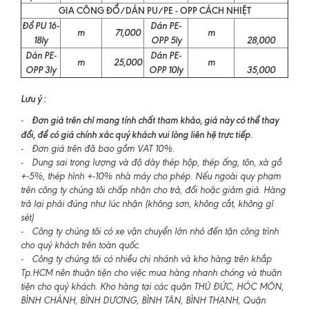
GIA CÔNG ĐỔ/DÁN PU/PE - OPP CÁCH NHIỆT
Đổ PU 16-
Dán PE-
m
71,000
m
18ly
OPP 5ly
28,000
Dán PE-
Dán PE-
m
25,000
m
OPP 3ly
OPP 10ly
35,000
Lưu ý :
Đơn giá trên chỉ mang tính chất tham khảo, giá này có thể thay
-
đổi, để có giá chính xác quý khách vui lòng liên hệ trực tiếp.
- Đơn giá trên đã bao gồm VAT 10%.
- Dung sai trọng lượng và độ dày thép hộp, thép ống, tôn, xà gồ
+-5%, thép hình +-10% nhà máy cho phép. Nếu ngoài quy phạm
trên công ty chúng tôi chấp nhận cho trả, đổi hoặc giảm giá. Hàng
trả lại phải đúng như lúc nhận (không sơn, không cắt, không gỉ
sét)
- Công ty chúng tôi có xe vận chuyển lớn nhỏ đến tận công trình
cho quý khách trên toàn quốc.
- Công ty chúng tôi có nhiều chi nhánh và kho hàng trên khắp
Tp.HCM nên thuận tiện cho việc mua hàng nhanh chóng và thuận
tiện cho quý khách. Kho hàng tại các quận THỦ ĐỨC, HÓC MÔN,
BÌNH CHÁNH, BÌNH DƯƠNG, BÌNH TÂN, BÌNH THẠNH, Quận