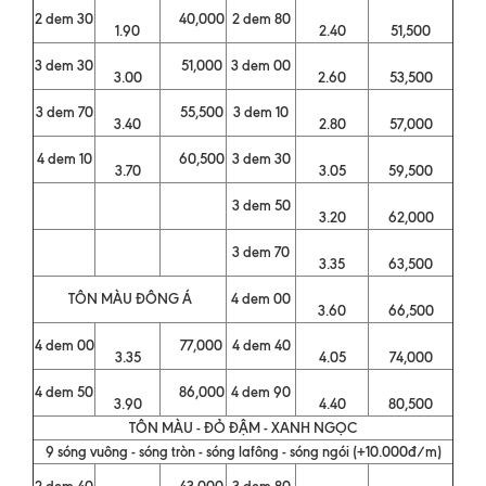
2 dem 30
40,000
2 dem 80
1.90
2.40
51,500
3 dem 30
51,000
3 dem 00
3.00
2.60
53,500
3 dem 70
55,500
3 dem 10
3.40
2.80
57,000
4 dem 10
60,500
3 dem 30
3.70
3.05
59,500
3 dem 50
3.20
62,000
3 dem 70
3.35
63,500
TÔN MÀU ĐÔNG Á
4 dem 00
3.60
66,500
4 dem 00
77,000
4 dem 40
3.35
4.05
74,000
4 dem 50
86,000
4 dem 90
3.90
4.40
80,500
TÔN MÀU - ĐỎ ĐẬM - XANH NGỌC
9 sóng vuông - sóng tròn - sóng lafông - sóng ngói (+10.000đ/m)
2 dem 40
43,000
3 dem 80
-