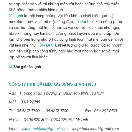
ra hợp chất bảo vệ tại những mép cắt hoặc những chỗ trầy xước.
Khả năng kháng nhiệt hiệu quả
Tôn lạnh
là một trong những vật liệu kháng nhiệt hiệu quả hiện
nay. Ban ngày, vì có bề mặt sáng đẹp,
Tôn lạnh
có khả năng phản
xạ các tia nắng mặt trời tốt
h
ơn so với các vật liệu khác như ngói,
fibro xi măng hay tôn kẽm. Lượng nhiệt truyền qua mái thấp hơn
làm cho bên trong nhà ở hay công trình luôn mát mẻ. Ban đêm, với
vật liệu nhẹ như
TÔN LẠNH
, nhiệt lượng giữ lại được tỏa ra nhanh
hơn nên giúp cho công trình, ngôi nhà mát nhanh hơn so với mái
lợp bằng vật liệu khác.
CÔNG TY TNHH VẬT LIỆU XÂY DỰNG KHANH KIỀU
Add : 14 Sông Thao, Phường 2, Quận Tân Bình, Tp.HCM
MST : 0313199785
Tel : 08.6673.7700 - 08.6678.7700 - Fax : 08.6292.0521
Hotline : 0904.820.802 - 0904.729.792 Ms.Linh
Email : v
lxdkhanhkieu@gmail.com
- thepkhanhkieu@gmail.com