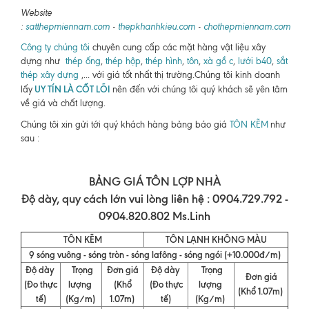
Website
:
satthepmiennam.com
-
thepkhanhkieu.com
-
chothepmiennam.com
Công ty chúng tôi
chuyên cung cấp các mặt hàng vật liệu xây
dựng như
thép ống
,
thép hộp
,
thép hình
,
tôn
,
xà gồ c
,
lưới b40
,
sắt
thép xây dựng
,... với giá tốt nhất thị trường.Chúng tôi kinh doanh
UY TÍN LÀ CỐT LÕI
lấy
nên đến với chúng tôi quý khách sẽ yên tâm
về giá và chất lượng.
Chúng tôi xin gửi tới quý khách hàng bảng báo giá
TÔN KẼM
như
sau :
BẢNG GIÁ TÔN LỢP NHÀ
Độ dày, quy cách lớn vui lòng liên hệ : 0904.729.792 -
0904.820.802 Ms.Linh
TÔN KẼM
TÔN LẠNH KHÔNG MÀU
9 sóng vuông - sóng tròn - sóng lafông - sóng ngói (+10.000đ/m)
Độ dày
Trọng
Đơn giá
Độ dày
Trọng
Đơn giá
(Đo thực
lượng
(Khổ
(Đo thực
lượng
(Khổ 1.07m)
tế)
(Kg/m)
1.07m)
tế)
(Kg/m)