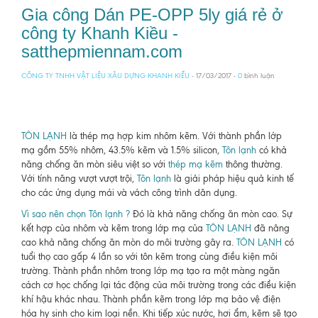
Gia công Dán PE-OPP 5ly giá rẻ ở
công ty Khanh Kiều -
satthepmiennam.com
CÔNG TY TNHH VẬT LIỆU XÂU DỰNG KHANH KIỀU
- 17/03/2017 -
0
bình luận
TÔN LẠNH
là thép mạ hợp kim nhôm kẽm. Với thành phần lớp
mạ gồm 55% nhôm, 43.5% kẽm và 1.5% silicon,
Tôn lạnh
có khả
năng chống ăn mòn siêu việt so với
thép mạ kẽm
thông thường.
Với tính năng vượt vượt trội,
Tôn lạnh
là giải pháp hiệu quả kinh tế
cho các ứng dụng mái và vách công trình dân dụng.
Vì sao nên chọn Tôn lạnh ?
Đó là khả năng chống ăn mòn cao. Sự
kết hợp của nhôm và kẽm trong lớp mạ của
TÔN LẠNH
đã nâng
cao khả năng chống ăn mòn do môi trường gây ra.
TÔN LẠNH
có
tuổi thọ cao gấp 4 lần so với tôn kẽm trong cùng điều kiện môi
trường. Thành phần nhôm trong lớp mạ tạo ra một màng ngăn
cách cơ học chống lại tác động của môi trường trong các điều kiện
khí hậu khác nhau. Thành phần kẽm trong lớp mạ bảo vệ điện
hóa hy sinh cho kim loại nền. Khi tiếp xúc nước, hơi ẩm, kẽm sẽ tạo