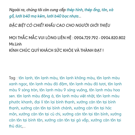
Ngoài ra, chúng tôi còn cung cấp
thép hình
,
thép ống
,
tôn
,
xà
gồ
,
lưới b40 mạ kẽm
,
lưới b40 bọc nhựa
...
ĐẶC BIỆT CÓ CHIẾT KHẤU CAO CHO NGƯỜI GIỚI THIỆU
MỌI THẮC MẮC VUI LÒNG LIÊN HỆ : 0904.729.792 - 0904.820.802
Ms.Linh
KÍNH CHÚC QUÝ KHÁCH SỨC KHỎE VÀ THÀNH ĐẠT !
Tag :
tôn lạnh, tôn lạnh màu
,
tôn lạnh không màu
,
tôn lạnh màu
xanh ngọc
,
tôn lạnh màu đỏ đậm
,
tôn lạnh màu đỏ tươi
,
tôn lạnh
màu 9 sóng tròn
,
tôn lạnh màu 9 sóng vuông
,
tôn lạnh màu hoa
sen
.
tôn lạnh màu đông á
,
tôn lạnh màu việt nhật
,
tôn lạnh màu
phước khanh
,
đại lí tôn lại bình thạnh
,
xưởng cán tôn tại bình
thạnh
,
xưởng cán tôn tại bình chánh
,
xưởng cán tôn tại hóc
môn
,
xưởng cán tôn tại củ chi
,
xưởng cán tôn tại tân bình
,
xưởng
cán tôn tại bình tân
,
xưởng cán tôn tại gò vấp
,
xưởng cán tôn tại
thủ đức
,...