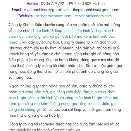
Hotline :
0904.729.792 - 0904.820.802 Ms.Linh
Email :
vlxdkhanhkieu@gmail.com - thepkhanhkieu@gmail.com
Website :
satthepmiennam.com
-
chothepmiennam.com
Công ty Khanh Kiều chuyên cung cấp và phân phối các mặt hàng
sắt thép như :
Thép hình U
,
thép hình I
,
thép hình V
,
thép hình H
;
thép hộp
,
thép ống
,
tôn
,
xà gồ
,
lưới b40 mạ kẽm
,
lưới b40 bọc
nhựa
,... với đầy đủ chủng loại. Công ty chúng tôi kinh doanh với
phương châm lấy uy tín làm lợi nhuận, nên đến với chúng tôi quý
khách hàng sẽ yên tâm về chất lượng cũng như giá cả hàng hóa.
Nếu phát hiện chúng tôi giao hàng không đúng quy cách như đã
thỏa thuận, công ty chúng tôi chấp nhận cho đổi, trả hoặc giảm giá
hàng hóa, đồng thời chịu mọi chi phí phát sinh do chúng tôi giao
sai hàng hóa.
Ngoài những quy cách hàng hóa có sẵn, công ty chúng tôi còn
nhận
gia công bãn mã
,
gia công chặt thép tấm
,
gia công chấn
hình L
,
gia công chấn hình V
,
gia công chấn hình U
,
gia công mạ
kẽm
,
gia công mạ kẽm nhúng nóng
,
gia công sơn tỉnh điện
,
gia
công sơn chống gỉ
,...tất cả các loại sắt thép với thời gian làm hàng
nhanh chóng và giá cả hợp lý.
Công ty chúng tôi rất mong được hợp tác cùng làm việc với tất cả
các khách hàng lớn nhỏ cũng như gần xa.