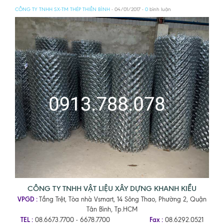
CÔNG TY TNHH SX-TM THÉP THIÊN BÌNH
- 04/01/2017 -
0
bình luận
CÔNG TY TNHH VẬT LIỆU XÂY DỰNG KHANH KIỀU
VPGD :
Tầng Trệt, Tòa nhà Vsmart, 14 Sông Thao, Phường 2, Quận
Tân Bình, Tp.HCM
TEL :
Fax :
08.6673.7700 - 6678.7700
08.6292.0521