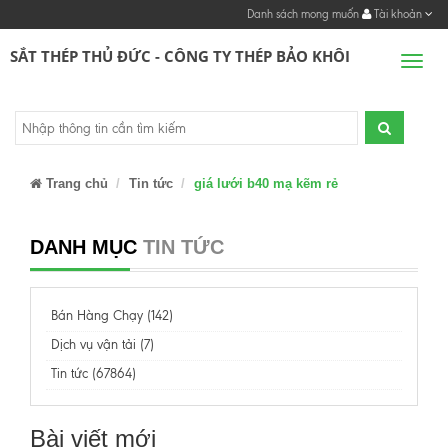
Danh sách mong muốn
Tài khoản
SẮT THÉP THỦ ĐỨC - CÔNG TY THÉP BẢO KHÔI
Men
Trang chủ
Tin tức
giá lưới b40 mạ kẽm rẻ
DANH MỤC
TIN TỨC
Bán Hàng Chạy (142)
Dịch vụ vận tải (7)
Tin tức (67864)
Bài viết mới