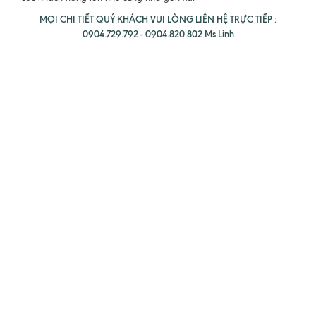
MỌI CHI TIẾT QUÝ KHÁCH VUI LÒNG LIÊN HỆ TRỰC TIẾP :
0904.729.792 - 0904.820.802 Ms.Linh