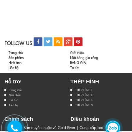
FOLLOW US
Trang chủ
Giới thiệu
Sản phẩm
Mặt hàng gia công
Hình ảnh
BẢNG GIÁ
Liên hệ
Tin tức
Hỗ trợ
THÉP HÌNH
Trang chủ
THÉP HÌNH I
Sản phẩm
THÉP HÌNH H
Tin tức
THÉP HÌNH U
Liên hệ
THÉP HÌNH V
Chính sách
Điều khoản
© Bản quyền thuộc về Gold River | Cung cấp bởi
Sapo