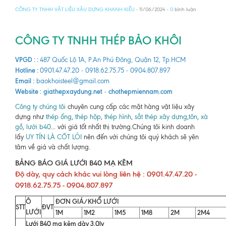
CÔNG TY TNHH VẬT LIỆU XÂU DỰNG KHANH KIỀU
- 11/06/2024 -
0
bình luận
CÔNG TY TNHH THÉP BẢO KHÔI
VPGD : :
487 Quốc Lộ 1A, P.An Phú Đông, Quận 12, Tp.HCM
Hotline :
0901.47.47.20 - 0918.62.75.75 - 0904.807.897
Email :
baokhoisteel@gmail.com
Website :
giathepxaydung.net
chothepmiennam.com
-
Công ty chúng tôi
chuyên cung cấp các mặt hàng vật liệu xây
dựng như
thép ống
,
thép hộp
,
thép hình
,
sắt thép xây dựng
,
tôn
,
xà
gồ
,
lưới b40
... với giá tốt nhất thị trường.Chúng tôi kinh doanh
lấy
UY TÍN LÀ CỐT LÕI
nên đến với chúng tôi quý khách sẽ yên
tâm về giá và chất lượng.
BẢNG BÁO GIÁ LƯỚI B40 MẠ KẼM
Độ dày, quy cách khác vui lòng liên hệ : 0901.47.47.20 -
0918.62.75.75 - 0904.807.897
Ô
ĐƠN GIÁ/KHỔ LƯỚI
STT
ĐVT
LƯỚI
1M
1M2
1M5
1M8
2M
2M4
Lưới B40 mạ kẽm dày 3.0ly