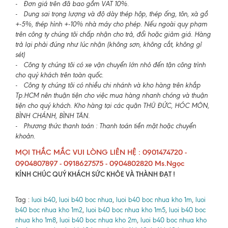
- Đơn giá trên đã bao gồm VAT 10%.
- Dung sai trọng lượng và độ dày thép hộp, thép ống, tôn, xà gồ
+-5%, thép hình +-10% nhà máy cho phép. Nếu ngoài quy phạm
trên công ty chúng tôi chấp nhận cho trả, đổi hoặc giảm giá. Hàng
trả lại phải đúng như lúc nhận (không sơn, không cắt, không gỉ
sét)
- Công ty chúng tôi có xe vận chuyển lớn nhỏ đến tận công trình
cho quý khách trên toàn quốc.
- Công ty chúng tôi có nhiều chi nhánh và kho hàng trên khắp
Tp.HCM nên thuận tiện cho việc mua hàng nhanh chóng và thuận
tiện cho quý khách. Kho hàng tại các quận THỦ ĐỨC, HÓC MÔN,
BÌNH CHÁNH, BÌNH TÂN.
- Phương thức thanh toán : Thanh toán tiền mặt hoặc chuyển
khoản.
MỌI THẮC MẮC VUI LÒNG LIÊN HỆ : 0901474720 -
0904807897 - 0918627575 - 0904802820 Ms.Ngọc
KÍNH CHÚC QUÝ KHÁCH SỨC KHỎE VÀ THÀNH ĐẠT !
Tag :
luoi b40
,
luoi b40 boc nhua
,
luoi b40 boc nhua kho 1m
,
luoi
b40 boc nhua kho 1m2
,
luoi b40 boc nhua kho 1m5
,
luoi b40 boc
nhua kho 1m8
,
luoi b40 boc nhua kho 2m
,
luoi b40 boc nhua kho