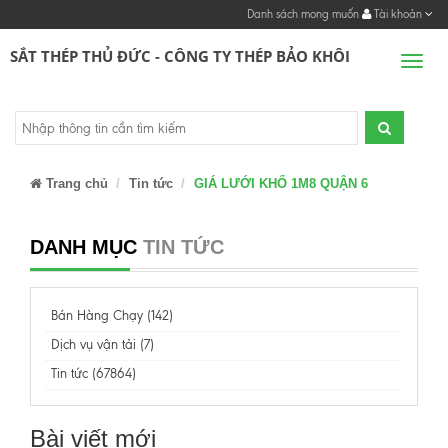
Danh sách mong muốn
Tài khoản
SẮT THÉP THỦ ĐỨC - CÔNG TY THÉP BẢO KHÔI
Men
Trang chủ
Tin tức
GIÁ LƯỚI KHỔ 1M8 QUẬN 6
DANH MỤC
TIN TỨC
Bán Hàng Chạy (142)
Dịch vụ vận tải (7)
Tin tức (67864)
Bài viết mới