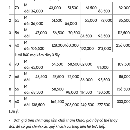
M
1
70
43,000
51,500
61.500
82,00
dài
34,000
68,500
M
2
65
51,500
65,000
72,000
86,50
dài
36,000
54,000
M
3
56
47,000
56,500
70,500
112,500
dài
84,500
93,500
M
4
40
128,000
160,000
256,00
dài
106,500
192,000
213,000
Lưới B40 mạ kẽm dày 3.5ly
M
6
70
54,500
68,500
82,000
109,50
dài
45,000
91,000
M
7
65
48,500
57,500
72,000
115,00
dài
86,000
95,500
M
8
56
68,500
156,500
dài
68,500
98,000
117,500
130,500
M
9
40
166,500
333,00
dài
138,500
208,000
249,500
277,500
Lưu ý :
Đơn giá trên chỉ mang tính chất tham khảo, giá này có thể thay
-
đổi, để có giá chính xác quý khách vui lòng liên hệ trực tiếp.