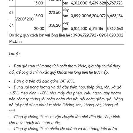
15.00
6m
4,312,000
5,439,628
6,767,723
cây
63
273.60
15.00
6m
3,899,000
5,204,072
6,683,154
V200*200
cây
64
358.20
20.00
6m
5,104,500
6,813,114
8,749,543
Độ dày, quy cách lớn vui lòng liên hệ : 0904.729.792 - 0904.820.802
Ms.Linh
Lưu ý :
Đơn giá trên chỉ mang tính chất tham khảo, giá này có thể thay
-
đổi, để có giá chính xác quý khách vui lòng liên hệ trực tiếp.
- Đơn giá trên đã bao gồm VAT 10%.
- Dung sai trọng lượng và độ dày thép hộp, thép ống, tôn, xà gồ
+-5%, thép hình +-10% nhà máy cho phép. Nếu ngoài quy phạm
trên công ty chúng tôi chấp nhận cho trả, đổi hoặc giảm giá. Hàng
trả lại phải đúng như lúc nhận (không sơn, không cắt, không gỉ
sét)
- Công ty chúng tôi có xe vận chuyển lớn nhỏ đến tận công trình
cho quý khách trên toàn quốc.
- Công ty chúng tôi có nhiều chi nhánh và kho hàng trên khắp