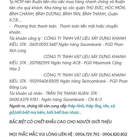
Tp.HCM nên thuận tiện cho việc mua hàng nhanh chóng và thuận
tiện cho quý khách. Kho hàng tại các quận THỦ ĐỨC, HÓC MÔN,
BÌNH CHÁNH, BÌNH DƯƠNG, BÌNH TÂN, BÌNH THẠNH, Quận
6,7,8,....
- Phương thức thanh toán : Thanh toán tiền mặt hoặc chuyển
khoản.
Tài khoản công ty : CÔNG TY TNHH VẬT LIỆU XÂY DỰNG KHANH
KIỀU. STK : 0601.0055.5487 Ngân hàng Sacombank - PGD Phan
Xích Long
CÔNG TY TNHH VẬT LIỆU XÂY DỰNG KHANH
KIỀU. STK : 207982599 Ngân hàng ACB - PGD Maximark Cộng
Hòa 2
CÔNG TY TNHH VẬT LIỆU XÂY DỰNG KHANH
KIỀU. STK : 19129940650015 Ngân hàng Techcombank - PGD Phan
Đăng Lưu
Tài khoản cá nhân : TRẦN THỊ THANH XUÂN. STK :
0600.6379.9761 - Ngân hàng Sacombank - CN 8/3
Ngoài ra, chúng tôi còn cung cấp
thép hình
,
thép ống
,
tôn
,
xà
gồ
,
lưới b40 mạ kẽm
,
lưới b40 bọc nhựa
...
ĐẶC BIỆT CÓ CHIẾT KHẤU CAO CHO NGƯỜI GIỚI THIỆU
MỌI THẮC MẮC VUI LÒNG LIÊN HỆ : 0904.729.792 - 0904.820.802