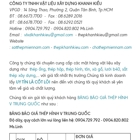
CÔNG TY TNHH VẬT LIỆU XÂY DỰNG KHANH KIỀU
VPGD : 14 Sông Thao, Phường 2, Quận Tân Bình, Tp.HCM
ĐT : 08.6673.7700 - Fax : 08.6289.2016
ĐT : 08.6678.7700 - Fax : 08.6292.0521
Hotline : 0904.729.792 - 0904.820.802 Ms.Linh
Email :
vlxdkhanhkieu@gmail.com
- thepkhanhkieu@gmail.com
Website
:
satthepmiennam.com
-
thepkhanhkieu.com
-
chothepmiennam.com
Công ty chúng tôi chuyên cung cấp các mặt hàng vật liệu xây
dựng như
thép ống
,
thép hộp
,
thép hình
,
tôn
,
xà gồ
,
lưới b40
,
sắt
thép xây dựng
,... với giá tốt nhất thị trường.Chúng tôi kinh doanh
UY TÍN LÀ CỐT LÕI
lấy
nên đến với chúng tôi quý khách sẽ yên
tâm về giá và chất lượng.
Chúng tôi xin gửi tới quý khách hàng
BẢNG BÁO GIÁ THÉP HÌNH
V TRUNG QUỐC
như sau :
BẢNG BÁO GIÁ THÉP HÌNH V TRUNG QUỐC
Độ dày, quy cách lớn vui lòng liên hệ: 0904.729.792 - 0904.820.802
Ms.Linh
ĐƠN GIÁ
QUY
ĐỘ