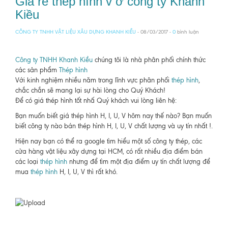
Giá rẻ thép hình v ở công ty Khanh
Kiều
CÔNG TY TNHH VẬT LIỆU XÂU DỰNG KHANH KIỀU
- 08/03/2017 -
0
bình luận
Công ty TNHH Khanh Kiều
chúng tôi là nhà phân phối chính thức
các sản phẩm
Thép hình
Với kinh nghiệm nhiều năm trong lĩnh vực phân phối
thép hình
,
chắc chắn sẽ mang lại sự hài lòng cho Quý Khách!
Để có giá thép hình tốt nhấ Quý khách vui lòng liên hệ:
Bạn muốn biết giá thép hình H, I, U, V hôm nay thế nào? Bạn muốn
biết công ty nào bán thép hình H, I, U, V chất lượng và uy tín nhất !.
Hiện nay bạn có thể ra google tìm hiểu một số công ty thép, các
cửa hàng vật liệu xây dựng tại HCM, có rất nhiều địa điểm bán
các loại
thép hình
nhưng để tìm một địa điểm uy tín chất lượng để
mua
thép hình
H, I, U, V thì rất khó.