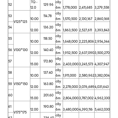
TQ -
cây
52
129.96
12.0
6m
1,778,000
2,411,685
3,279,558
cây
53
114.78
10.00
6m
1,570,500
2,130,167
2,860,168
V125*125
cây
54
136.20
12.00
6m
1,863,500
2,527,611
3,393,843
cây
55
118.50
10.00
6m
1,648,000
2,225,806
2,954,344
cây
56
V130*130
140.40
12.00
6m
1,952,500
2,637,090
3,500,270
cây
57
172.80
15.00
6m
2,403,000
3,245,573
4,307,947
cây
58
137.40
10.00
6m
1,911,000
2,580,962
3,382,004
cây
59
V150*150
163.80
12.00
6m
2,278,000
3,076,689
4,031,643
cây
60
201.60
15.00
6m
2,804,000
3,787,002
4,962,330
cây
61
190.80
12.00
6m
3,480,000
4,390,116
5,462,030
V175*175
cây
62
236.40