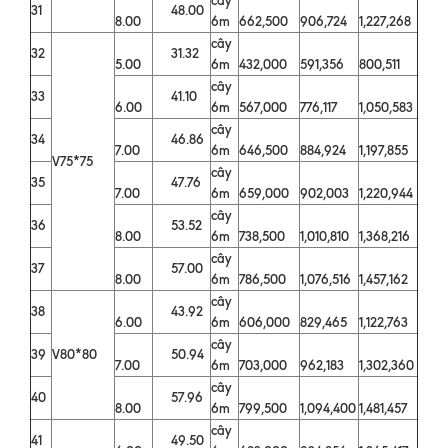
31
48.00
8.00
6m
662,500
906,724
1,227,268
cây
32
31.32
5.00
6m
432,000
591,356
800,511
cây
33
41.10
6.00
6m
567,000
776,117
1,050,583
cây
34
46.86
7.00
6m
646,500
884,924
1,197,855
V75*75
cây
35
47.76
7.00
6m
659,000
902,003
1,220,944
cây
36
53.52
8.00
6m
738,500
1,010,810
1,368,216
cây
37
57.00
8.00
6m
786,500
1,076,516
1,457,162
cây
38
43.92
6.00
6m
606,000
829,465
1,122,763
cây
39
V80*80
50.94
7.00
6m
703,000
962,183
1,302,360
cây
40
57.96
8.00
6m
799,500
1,094,400
1,481,457
cây
41
49.50