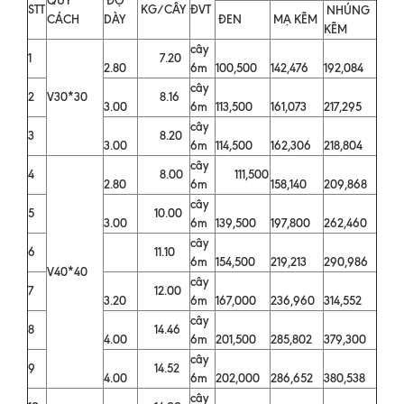
STT
KG/CÂY
ĐVT
NHÚNG
CÁCH
DÀY
ĐEN
MẠ KẼM
KẼM
cây
1
7.20
2.80
6m
100,500
142,476
192,084
cây
2
V30*30
8.16
3.00
6m
113,500
161,073
217,295
cây
3
8.20
3.00
6m
114,500
162,306
218,804
cây
4
8.00
111,500
2.80
6m
158,140
209,868
cây
5
10.00
3.00
6m
139,500
197,800
262,460
cây
6
11.10
6m
154,500
219,213
290,986
V40*40
cây
7
12.00
3.20
6m
167,000
236,960
314,552
cây
8
14.46
4.00
6m
201,500
285,802
379,300
cây
9
14.52
4.00
6m
202,000
286,652
380,538
cây