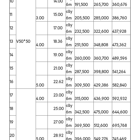
10
14.00
6m
191,500
265,700
360,676
cây
11
15.00
3.00
6m
205,500
285,000
386,760
cây
12
17.00
6m
232,500
322,600
437,928
cây
13
V50*50
18.36
4.00
6m
251,500
348,808
473,362
cây
14
19.00
6m
260,000
360,700
489,596
cây
15
21.00
6m
287,500
398,800
541,264
cây
16
22.62
5.00
6m
309,500
429,386
582,840
cây
17
23.00
4.00
6m
315,000
436,900
592,932
cây
18
25.00
6m
342,500
475,000
644,600
cây
19
27.00
6m
369,500
512,600
695,768
cây
20
28.92
5.00
6m
396,000
549,276
745,469