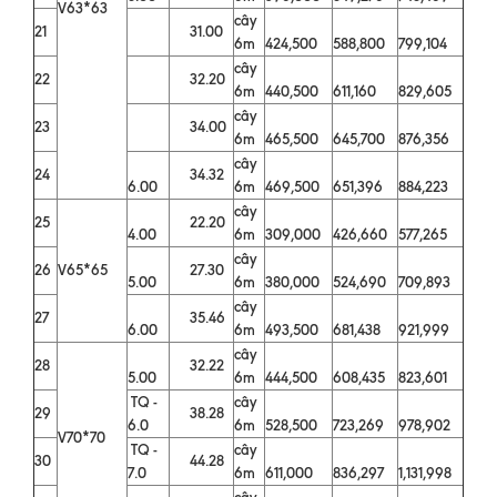
V63*63
cây
21
31.00
6m
424,500
588,800
799,104
cây
22
32.20
6m
440,500
611,160
829,605
cây
23
34.00
6m
465,500
645,700
876,356
cây
24
34.32
6.00
6m
469,500
651,396
884,223
cây
25
22.20
4.00
6m
309,000
426,660
577,265
cây
26
V65*65
27.30
5.00
6m
380,000
524,690
709,893
cây
27
35.46
6.00
6m
493,500
681,438
921,999
cây
28
32.22
5.00
6m
444,500
608,435
823,601
TQ -
cây
29
38.28
6.0
6m
528,500
723,269
978,902
V70*70
TQ -
cây
30
44.28
7.0
6m
611,000
836,297
1,131,998
cây