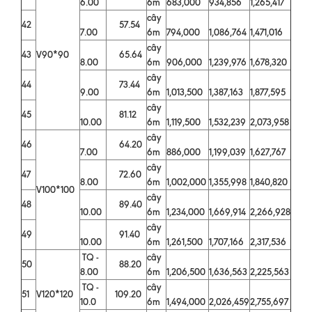
6.00
6m
683,000
934,856
1,265,417
cây
42
57.54
7.00
6m
794,000
1,086,764
1,471,016
cây
43
V90*90
65.64
8.00
6m
906,000
1,239,976
1,678,320
cây
44
73.44
9.00
6m
1,013,500
1,387,163
1,877,595
cây
45
81.12
10.00
6m
1,119,500
1,532,239
2,073,958
cây
46
64.20
7.00
6m
886,000
1,199,039
1,627,767
cây
47
72.60
8.00
6m
1,002,000
1,355,998
1,840,820
V100*100
cây
48
89.40
10.00
6m
1,234,000
1,669,914
2,266,928
cây
49
91.40
10.00
6m
1,261,500
1,707,166
2,317,536
TQ -
cây
50
88.20
8.00
6m
1,206,500
1,636,563
2,225,563
TQ -
cây
51
V120*120
109.20
10.0
6m
1,494,000
2,026,459
2,755,697