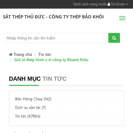
Danh sách mong muốn
Tài khoản
SẮT THÉP THỦ ĐỨC - CÔNG TY THÉP BẢO KHÔI
Men
Trang chủ
Tin tức
Giá rẻ thép hình v ở công ty Khanh Kiều
DANH MỤC
TIN TỨC
Bán Hàng Chạy (142)
Dịch vụ vận tải (7)
Tin tức (67864)