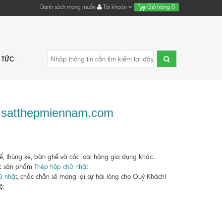
Danh sách mong muốn
Tài khoản
Giỏ hàng
0
N TỨC
 - satthepmiennam.com
, thùng xe, bàn ghế và các loại hàng gia dụng khác...
các sản phẩm
Thép hộp chữ nhật
ữ nhật
, chắc chắn sẽ mang lại sự hài lòng cho Quý Khách!
ệ: