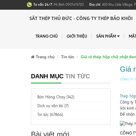
Tư vấn 24/7:
Mr.Bình 0901474720
Địa chỉ:
A10 Khu Little Village
SẮT THÉP THỦ ĐỨC - CÔNG TY THÉP BẢO KHÔI
TRANG CHỦ
GIỚI THIỆU
SẢN PHẨM
MẶ
Trang chủ
Tin tức
Giá rẻ thép hộp chữ nhật đe
Giá 
DANH MỤC
TIN TỨC
CÔNG TY T
Thép hộp
Bán Hàng Chạy (142)
Công ty 
Dịch vụ vận tải (7)
Với kinh
Để nhận đ
Tin tức (67864)
Bài viết mới
CÔNG TY