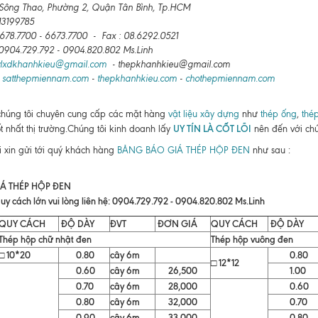
 Sông Thao, Phường 2, Quận Tân Bình, Tp.HCM
13199785
.6678.7700 - 6673.7700 - Fax : 08.6292.0521
: 0904.729.792 - 0904.820.802 Ms.Linh
vlxdkhanhkieu@gmail.com
- thepkhanhkieu@gmail.com
:
satthepmiennam.com
-
thepkhanhkieu.com
-
chothepmiennam.com
chúng tôi chuyên cung cấp các mặt hàng
vật liệu xây dựng
như
thép ống
,
thé
UY TÍN LÀ CỐT LÕI
ốt nhất thị trường.Chúng tôi kinh doanh lấy
nên đến với chú
i xin gửi tới quý khách hàng
BẢNG BÁO GIÁ THÉP HỘP ĐEN
như sau :
Á THÉP HỘP ĐEN
uy cách lớn vui lòng liên hệ: 0904.729.792 - 0904.820.802 Ms.Linh
QUY CÁCH
ĐỘ DÀY
ĐVT
ĐƠN GIÁ
QUY CÁCH
ĐỘ DÀY
Thép hộp chữ nhật đen
Thép hộp vuông đen
□ 10*20
0.80
cây 6m
0.80
□ 12*12
0.60
cây 6m
26,500
1.00
0.70
cây 6m
28,000
0.60
0.80
cây 6m
32,000
0.70
0.90
cây 6m
33,000
0.80