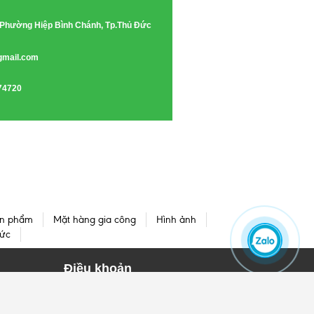
e, Phường Hiệp Bình Chánh, Tp.Thủ Đức
gmail.com
74720
n phẩm
Mặt hàng gia công
Hình ảnh
tức
Điều khoản