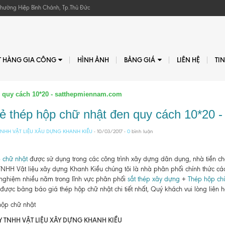
, Phường Hiệp Bình Chánh, Tp.Thủ Đức
T HÀNG GIA CÔNG
HÌNH ẢNH
BẢNG GIÁ
LIÊN HỆ
TI
n quy cách 10*20 - satthepmiennam.com
rẻ thép hộp chữ nhật đen quy cách 10*20
NHH VẬT LIỆU XÂU DỰNG KHANH KIỀU
- 10/03/2017 -
0
bình luận
 chữ nhật
được sử dụng trong các công trình xây dựng dân dụng, nhà tiền chế
TNHH Vật liệu xây dựng Khanh Kiều chúng tôi là nhà phân phối chính thức 
 nghiệm nhiều năm trong lĩnh vực phân phối
sắt thép xây dựng
+
Thép hộp ch
ược bảng báo giá thép hộp chữ nhật chi tiết nhất, Quý khách vui lòng liên h
 TNHH VẬT LIỆU XÂY DỰNG KHANH KIỀU