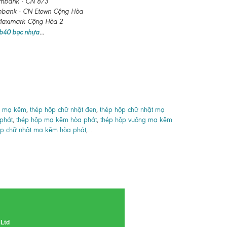
ombank - CN 8/3
mbank - CN Etown Cộng Hòa
mark Cộng Hòa 2
 b40 bọc nhựa
...
g mạ kẽm
,
thép hộp chữ nhật đen
,
thép hộp chữ nhật mạ
phát
,
thép hộp mạ kẽm hòa phát
,
thép hộp vuông mạ kẽm
ộp chữ nhật mạ kẽm hòa phát
,...
 Ltd