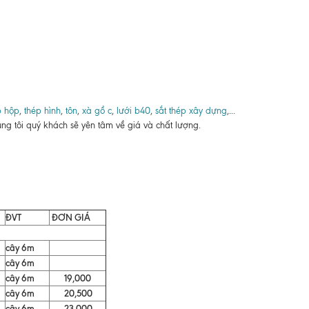
p hộp
,
thép hình
,
tôn
,
xà gồ c
,
lưới b40
,
sắt thép xây dựng
,...
ng tôi quý khách sẽ yên tâm về giá và chất lượng.
ĐVT
ĐƠN GIÁ
cây 6m
cây 6m
cây 6m
19,000
cây 6m
20,500
cây 6m
23,000