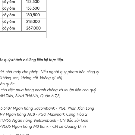
cây 6m
123,500
cây 6m
153,500
cây 6m
180,500
cây 6m
218,000
cây 6m
267,000
 quý khách vui lòng liên hệ trực tiếp.
-10% nhà máy cho phép. Nếu ngoài quy phạm trên công ty
không sơn, không cắt, không gỉ sét)
oàn quốc.
 cho việc mua hàng nhanh chóng và thuận tiện cho quý
 TÂN, BÌNH THẠNH, Quận 6,7,8,....
.5487 Ngân hàng Sacombank - PGD Phan Xích Long
99 Ngân hàng ACB - PGD Maximark Cộng Hòa 2
3765 Ngân hàng Vietcombank - CN Bắc Sài Gòn
79005 Ngân hàng MB Bank - CN Lê Quang Định