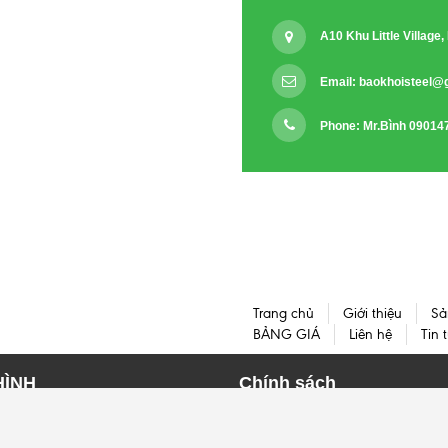
A10 Khu Little Villag
Email:
baokhoisteel@
Phone: Mr.Bình 09014
Trang chủ
Giới thiệu
Sả
BẢNG GIÁ
Liên hệ
Tin 
HÌNH
Chính sách
HÌNH I
HÌNH H