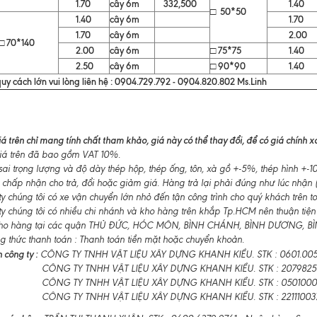
1.70
cây 6m
332,500
1.40
□ 50*50
1.40
cây 6m
1.70
1.70
cây 6m
2.00
□ 70*140
2.00
cây 6m
□ 75*75
1.40
2.50
cây 6m
□ 90*90
1.40
uy cách lớn vui lòng liên hệ : 0904.729.792 - 0904.820.802 Ms.Linh
á trên chỉ mang tính chất tham khảo, giá này có thể thay đổi, để có giá chính xác
á trên đã bao gồm VAT 10%.
ai trọng lượng và độ dày thép hộp, thép ống, tôn, xà gồ +-5%, thép hình +
 chấp nhận cho trả, đổi hoặc giảm giá. Hàng trả lại phải đúng như lúc nhận (
 chúng tôi có xe vận chuyển lớn nhỏ đến tận công trình cho quý khách trên t
y chúng tôi có nhiều chi nhánh và kho hàng trên khắp Tp.HCM nên thuận tiện
ho hàng tại các quận THỦ ĐỨC, HÓC MÔN, BÌNH CHÁNH, BÌNH DƯƠNG, BÌNH
 thức thanh toán : Thanh toán tiền mặt hoặc chuyển khoản.
 công ty :
CÔNG TY TNHH VẬT LIỆU XÂY DỰNG KHANH KIỀU. STK : 0601.0055
CÔNG TY TNHH VẬT LIỆU XÂY DỰNG KHANH KIỀU. STK : 2079825
CÔNG TY TNHH VẬT LIỆU XÂY DỰNG KHANH KIỀU. STK : 050100011
CÔNG TY TNHH VẬT LIỆU XÂY DỰNG KHANH KIỀU. STK : 22111003