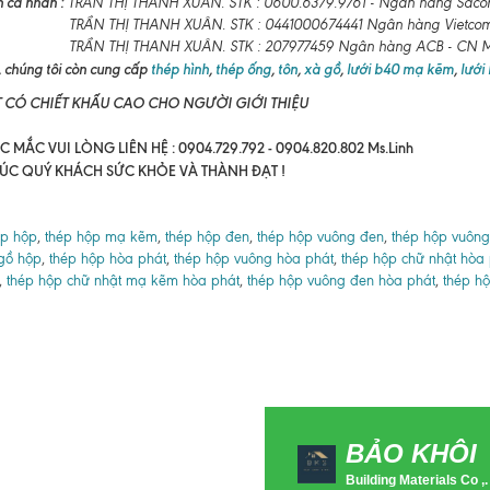
 cá nhân :
TRẦN THỊ THANH XUÂN. STK : 0600.6379.9761 - Ngân hàng Sac
TRẦN THỊ THANH XUÂN. STK : 0441000674441 Ngân hàng Vietco
HỊ THANH XUÂN. STK : 207977459 Ngân hàng ACB - CN Maxi
 chúng tôi còn cung cấp
thép hình
,
thép ống
,
tôn
,
xà gồ
,
lưới b40 mạ kẽm
,
lưới
T CÓ CHIẾT KHẤU CAO CHO NGƯỜI GIỚI THIỆU
 MẮC VUI LÒNG LIÊN HỆ : 0904.729.792 - 0904.820.802 Ms.Linh
ÚC QUÝ KHÁCH SỨC KHỎE VÀ THÀNH ĐẠT !
ép hộp
,
thép hộp mạ kẽm
,
thép hộp đen
,
thép hộp vuông đen
,
thép hộp vuôn
gồ hộp
,
thép hộp hòa phát
,
thép hộp vuông hòa phát
,
thép hộp chữ nhật hòa 
,
thép hộp chữ nhật mạ kẽm hòa phát
,
thép hộp vuông đen hòa phát
,
thép h
BẢO KHÔI
Building Materials Co ,.