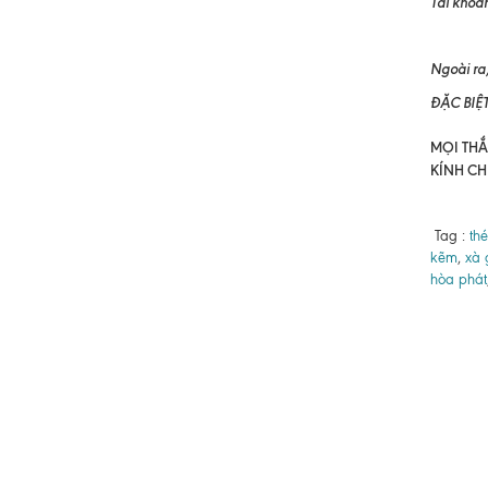
Tài khoản
TRẦN T
Ngoài ra,
ĐẶC BIỆ
MỌI THẮC
KÍNH CH
Tag :
th
kẽm
,
xà 
hòa phát