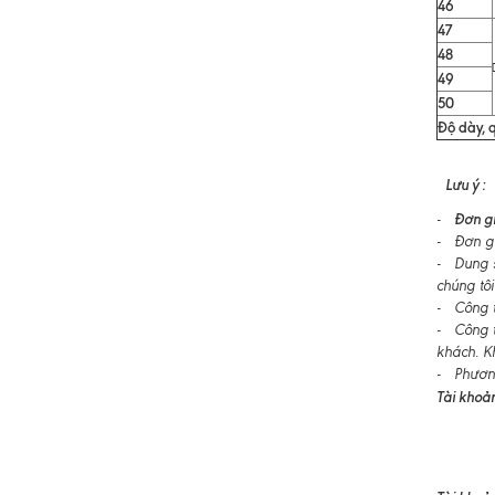
46
47
48
49
50
Độ dày, q
Lưu ý :
Đơn gi
-
- Đơn gi
- Dung s
chúng tôi
- Công ty
- Công t
khách. K
- Phương
Tài khoản