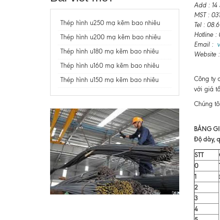
Add : 14
MST : 03
Thép hình u250 mạ kẽm bao nhiêu
Tel : 08
Hotline 
Thép hình u200 mạ kẽm bao nhiêu
Email :
Thép hình u180 mạ kẽm bao nhiêu
Website 
Thép hình u160 mạ kẽm bao nhiêu
Công ty 
Thép hình u150 mạ kẽm bao nhiêu
với giá t
Chúng tô
BẢNG GI
Độ dày, q
STT
0
1
2
3
4
5