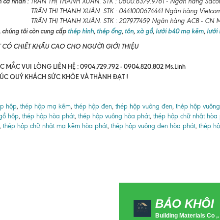
 cá nhân :
TRẦN THỊ THANH XUÂN. STK : 0600.6379.9761 - Ngân hàng Sac
TRẦN THỊ THANH XUÂN. STK : 0441000674441 Ngân hàng Vietco
HỊ THANH XUÂN. STK : 207977459 Ngân hàng ACB - CN Maxi
 chúng tôi còn cung cấp
thép hình
,
thép ống
,
tôn
,
xà gồ
,
lưới b40 mạ kẽm
,
lưới
T CÓ CHIẾT KHẤU CAO CHO NGƯỜI GIỚI THIỆU
 MẮC VUI LÒNG LIÊN HỆ : 0904.729.792 - 0904.820.802 Ms.Linh
ÚC QUÝ KHÁCH SỨC KHỎE VÀ THÀNH ĐẠT !
ép hộp
,
thép hộp mạ kẽm
,
thép hộp đen
,
thép hộp vuông đen
,
thép hộp vuôn
gồ hộp
,
thép hộp hòa phát
,
thép hộp vuông hòa phát
,
thép hộp chữ nhật hòa 
,
thép hộp chữ nhật mạ kẽm hòa phát
,
thép hộp vuông đen hòa phát
,
thép h
BẢO KHÔI
Building Materials Co ,.