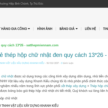
, Phường Hiệp Bình Chánh, Tp.Thủ Đức
T HÀNG GIA CÔNG
HÌNH ẢNH
BẢNG GIÁ
LIÊN HỆ
TI
n quy cách 13*26 - satthepmiennam.com
rẻ thép hộp chữ nhật đen quy cách 13*26
NHH VẬT LIỆU XÂU DỰNG KHANH KIỀU
- 10/03/2017 -
0
bình luận
 chữ nhật
được sử dụng trong các công trình xây dựng dân dụng, nhà tiền chế
TNHH Vật liệu xây dựng Khanh Kiều chúng tôi là nhà phân phối chính thức 
 nghiệm nhiều năm trong lĩnh vực phân phối
sắt thép xây dựng
+
Thép hộp ch
ược bảng báo giá thép hộp chữ nhật chi tiết nhất, Quý khách vui lòng liên h
 TNHH VẬT LIỆU XÂY DỰNG KHANH KIỀU