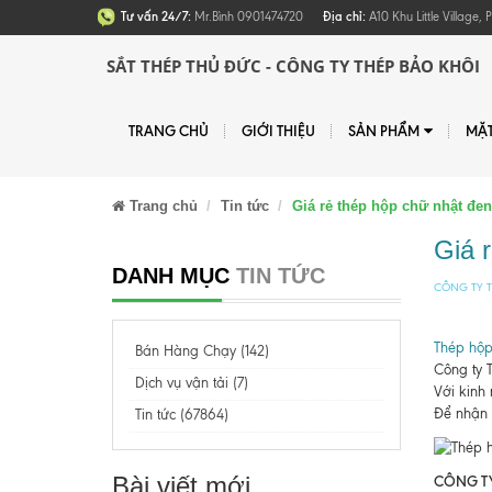
Tư vấn 24/7:
Mr.Bình 0901474720
Địa chỉ:
A10 Khu Little Village
SẮT THÉP THỦ ĐỨC - CÔNG TY THÉP BẢO KHÔI
TRANG CHỦ
GIỚI THIỆU
SẢN PHẨM
MẶ
Trang chủ
Tin tức
Giá rẻ thép hộp chữ nhật đe
Giá 
DANH MỤC
TIN TỨC
CÔNG TY T
Thép hộp
Bán Hàng Chạy (142)
Công ty 
Dịch vụ vận tải (7)
Với kinh
Để nhận đ
Tin tức (67864)
Bài viết mới
CÔNG TY