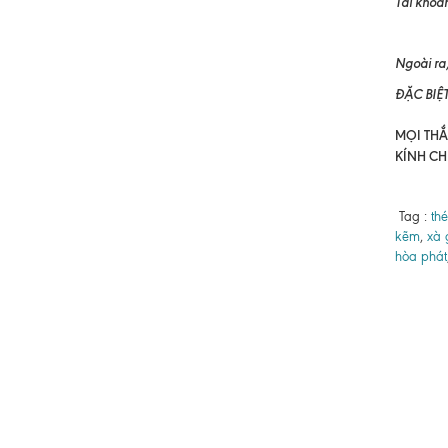
Tài khoản
TRẦN T
Ngoài ra,
ĐẶC BIỆ
MỌI THẮC
KÍNH CH
Tag :
th
kẽm
,
xà 
hòa phát