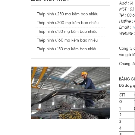
Add : 14
MST : 03
Thép hình u250 mạ kẽm bao nhiêu
Tel : 08
Hotline 
Thép hình u200 mạ kẽm bao nhiêu
Email :
Thép hình u180 mạ kẽm bao nhiêu
Website 
Thép hình u160 mạ kẽm bao nhiêu
Công ty 
Thép hình u150 mạ kẽm bao nhiêu
với giá t
Chúng tô
BẢNG GI
Độ dày, q
STT
0
1
2
3
4
5