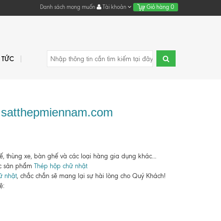
Danh sách mong muốn
Tài khoản
Giỏ hàng
0
N TỨC
 - satthepmiennam.com
, thùng xe, bàn ghế và các loại hàng gia dụng khác...
các sản phẩm
Thép hộp chữ nhật
ữ nhật
, chắc chắn sẽ mang lại sự hài lòng cho Quý Khách!
ệ: