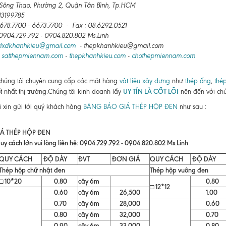
 Sông Thao, Phường 2, Quận Tân Bình, Tp.HCM
13199785
.6678.7700 - 6673.7700 - Fax : 08.6292.0521
: 0904.729.792 - 0904.820.802 Ms.Linh
vlxdkhanhkieu@gmail.com
- thepkhanhkieu@gmail.com
:
satthepmiennam.com
-
thepkhanhkieu.com
-
chothepmiennam.com
chúng tôi chuyên cung cấp các mặt hàng
vật liệu xây dựng
như
thép ống
,
thé
UY TÍN LÀ CỐT LÕI
ốt nhất thị trường.Chúng tôi kinh doanh lấy
nên đến với chú
i xin gửi tới quý khách hàng
BẢNG BÁO GIÁ THÉP HỘP ĐEN
như sau :
Á THÉP HỘP ĐEN
uy cách lớn vui lòng liên hệ: 0904.729.792 - 0904.820.802 Ms.Linh
QUY CÁCH
ĐỘ DÀY
ĐVT
ĐƠN GIÁ
QUY CÁCH
ĐỘ DÀY
Thép hộp chữ nhật đen
Thép hộp vuông đen
□ 10*20
0.80
cây 6m
0.80
□ 12*12
0.60
cây 6m
26,500
1.00
0.70
cây 6m
28,000
0.60
0.80
cây 6m
32,000
0.70
0.90
cây 6m
33,000
0.80