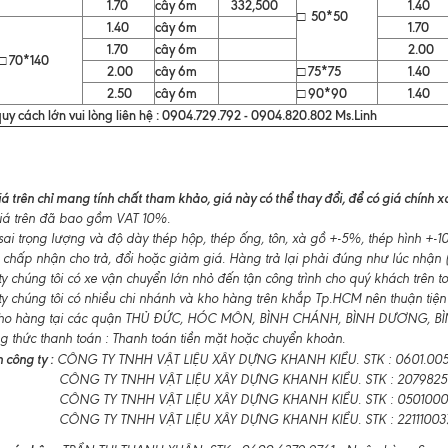
1.70
cây 6m
332,500
1.40
□ 50*50
1.40
cây 6m
1.70
1.70
cây 6m
2.00
□ 70*140
2.00
cây 6m
□ 75*75
1.40
2.50
cây 6m
□ 90*90
1.40
uy cách lớn vui lòng liên hệ : 0904.729.792 - 0904.820.802 Ms.Linh
á trên chỉ mang tính chất tham khảo, giá này có thể thay đổi, để có giá chính xác
á trên đã bao gồm VAT 10%.
ai trọng lượng và độ dày thép hộp, thép ống, tôn, xà gồ +-5%, thép hình +
 chấp nhận cho trả, đổi hoặc giảm giá. Hàng trả lại phải đúng như lúc nhận (
 chúng tôi có xe vận chuyển lớn nhỏ đến tận công trình cho quý khách trên t
y chúng tôi có nhiều chi nhánh và kho hàng trên khắp Tp.HCM nên thuận tiện
ho hàng tại các quận THỦ ĐỨC, HÓC MÔN, BÌNH CHÁNH, BÌNH DƯƠNG, BÌNH
 thức thanh toán : Thanh toán tiền mặt hoặc chuyển khoản.
 công ty :
CÔNG TY TNHH VẬT LIỆU XÂY DỰNG KHANH KIỀU. STK : 0601.0055
CÔNG TY TNHH VẬT LIỆU XÂY DỰNG KHANH KIỀU. STK : 2079825
CÔNG TY TNHH VẬT LIỆU XÂY DỰNG KHANH KIỀU. STK : 050100011
CÔNG TY TNHH VẬT LIỆU XÂY DỰNG KHANH KIỀU. STK : 22111003