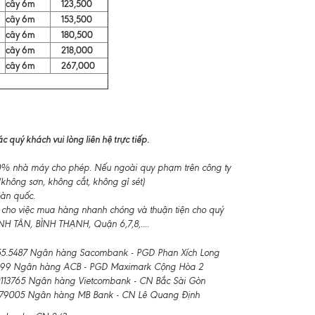
cây 6m
123,500
cây 6m
153,500
cây 6m
180,500
cây 6m
218,000
cây 6m
267,000
 quý khách vui lòng liên hệ trực tiếp.
-10% nhà máy cho phép. Nếu ngoài quy phạm trên công ty
không sơn, không cắt, không gỉ sét)
oàn quốc.
 cho việc mua hàng nhanh chóng và thuận tiện cho quý
 TÂN, BÌNH THẠNH, Quận 6,7,8,....
.5487 Ngân hàng Sacombank - PGD Phan Xích Long
99 Ngân hàng ACB - PGD Maximark Cộng Hòa 2
3765 Ngân hàng Vietcombank - CN Bắc Sài Gòn
79005 Ngân hàng MB Bank - CN Lê Quang Định