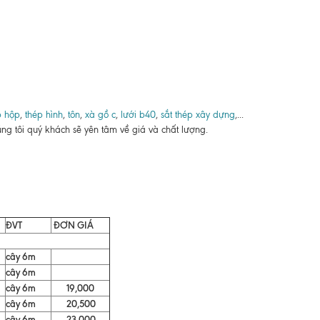
p hộp
,
thép hình
,
tôn
,
xà gồ c
,
lưới b40
,
sắt thép xây dựng
,...
ng tôi quý khách sẽ yên tâm về giá và chất lượng.
ĐVT
ĐƠN GIÁ
cây 6m
cây 6m
cây 6m
19,000
cây 6m
20,500
cây 6m
23,000