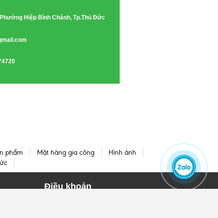
e, Phường Hiệp Bình Chánh, Tp.Thủ Đức
gmail.com
74720
n phẩm
Mặt hàng gia công
Hình ảnh
tức
Điều khoản