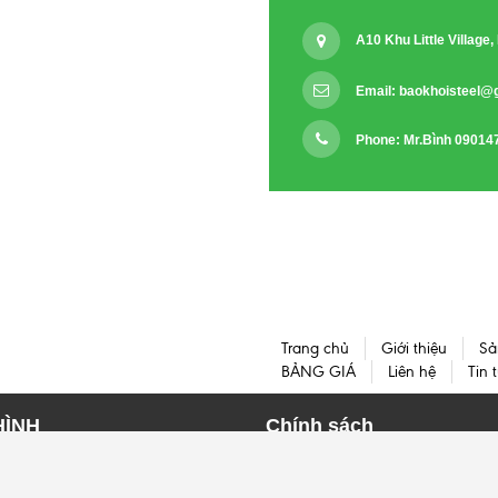
A10 Khu Little Villag
Email:
baokhoisteel@
Phone: Mr.Bình 09014
Trang chủ
Giới thiệu
Sả
BẢNG GIÁ
Liên hệ
Tin 
HÌNH
Chính sách
HÌNH I
HÌNH H