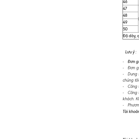
46
47
48
49
50
Độ dày, q
Lưu ý :
Đơn gi
-
- Đơn gi
- Dung s
chúng tôi
- Công ty
- Công t
khách. K
- Phương
Tài khoản