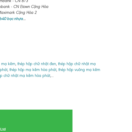
ombank - CN 8/3
mbank - CN Etown Cộng Hòa
mark Cộng Hòa 2
 b40 bọc nhựa
...
g mạ kẽm
,
thép hộp chữ nhật đen
,
thép hộp chữ nhật mạ
phát
,
thép hộp mạ kẽm hòa phát
,
thép hộp vuông mạ kẽm
ộp chữ nhật mạ kẽm hòa phát
,...
 Ltd