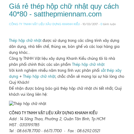
Giá rẻ thép hộp chữ nhật quy cách
40*80 - satthepmiennam.com
CÔNG TY TNHH VẬT LIỆU XÂU DỰNG KHANH KIỀU
- 10/03/2017 -
0
bình luận
Thép hộp chữ nhật
được sử dụng trong các công trình xây dựng
dân dụng, nhà tiền chế, thùng xe, bàn ghế và các loại hàng gia
dụng khác...
Công ty TNHH Vật liệu xây dựng Khanh Kiều chúng tôi là nhà
phân phối chính thức các sản phẩm
Thép hộp chữ nhật
Với kinh nghiệm nhiều năm trong lĩnh vực phân phối
sắt thép xây
dựng
+
Thép hộp chữ nhật
, chắc chắn sẽ mang lại sự hài lòng cho
Quý Khách!
Để nhận được bảng báo giá thép hộp chữ nhật chi tiết nhất, Quý
khách vui lòng liên hệ:
CÔNG TY TNHH VẬT LIỆU XÂY DỰNG KHANH KIỀU
Add : 14 Sông Thao, Phường 2, Quận Tân Bình, Tp.HCM
MST : 0313199785
Tel : 08.6678.7700 - 6673.7700 - Fax : 08.6292.0521