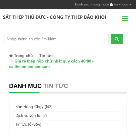
Danh sách mong muốn
Tài khoản
SẮT THÉP THỦ ĐỨC - CÔNG TY THÉP BẢO KHÔI
Men
Trang chủ
Tin tức
Giá rẻ thép hộp chữ nhật quy cách 40*80 -
satthepmiennam.com
DANH MỤC
TIN TỨC
Bán Hàng Chạy (142)
Dịch vụ vận tải (7)
Tin tức (67864)