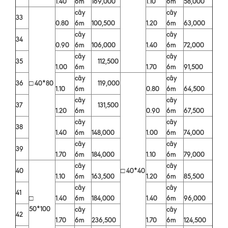
1.40
6m
169,000
1.10
6m
58,000
cây
cây
33
0.80
6m
100,500
1.20
6m
63,000
cây
cây
34
0.90
6m
106,000
1.40
6m
72,000
cây
cây
35
112,500
1.00
6m
1.70
6m
91,500
cây
cây
36
□ 40*80
119,000
1.10
6m
0.80
6m
64,500
cây
cây
37
131,500
1.20
6m
0.90
6m
67,500
cây
cây
38
1.40
6m
148,000
1.00
6m
74,000
cây
cây
39
1.70
6m
184,000
1.10
6m
79,000
cây
cây
40
□ 40*40
1.10
6m
163,500
1.20
6m
85,500
cây
cây
41
□
1.40
6m
184,000
1.40
6m
96,000
50*100
cây
cây
42
1.70
6m
236,500
1.70
6m
124,500