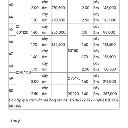
cây
cây
43
2.00
6m
270,500
2.00
6m
145,000
cây
cây
44
1.20
6m
250,500
2.50
6m
193,000
□
cây
cây
45
60*120
1.40
6m
256,000
1.10
6m
98,000
cây
cây
46
1.70
6m
332,500
□
1.40
6m
123,500
50*50
cây
cây
47
1.40
6m
1.70
6m
153,500
cây
cây
48
1.70
6m
2.00
6m
180,500
□ 70*140
cây
cây
49
□ 75*75
2.00
6m
1.40
6m
218,000
cây
□
cây
50
2.50
6m
90*90
1.40
6m
267,000
Độ dày, quy cách lớn vui lòng liên hệ : 0904.729.792 - 0904.820.802
Ms.Linh
Lưu ý :