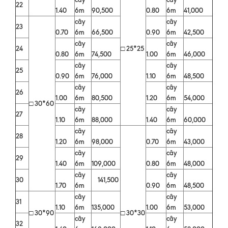
22
1.40
6m
90,500
0.80
6m
41,000
cây
cây
23
0.70
6m
66,500
0.90
6m
42,500
cây
cây
24
□ 25*25
0.80
6m
74,500
1.00
6m
46,000
cây
cây
25
0.90
6m
76,000
1.10
6m
48,500
cây
cây
26
1.00
6m
80,500
1.20
6m
54,000
□ 30*60
cây
cây
27
1.10
6m
88,000
1.40
6m
60,000
cây
cây
28
1.20
6m
98,000
0.70
6m
43,000
cây
cây
29
1.40
6m
109,000
0.80
6m
48,000
cây
cây
30
141,500
1.70
6m
0.90
6m
48,500
cây
cây
31
1.10
6m
135,000
1.00
6m
53,000
□ 30*90
□ 30*30
cây
cây
32