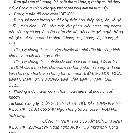
Đơn giá trên chỉ mang tính chất tham khảo, giá này có thể thay
-
đổi, để có giá chính xác quý khách vui lòng liên hệ trực tiếp.
- Đơn giá trên đã bao gồm VAT 10%.
- Dung sai trọng lượng và độ dày thép hộp, thép ống, tôn, xà gồ
+-5%, thép hình +-10% nhà máy cho phép. Nếu ngoài quy phạm
trên công ty chúng tôi chấp nhận cho trả, đổi hoặc giảm giá. Hàng
trả lại phải đúng như lúc nhận (không sơn, không cắt, không gỉ
sét)
- Công ty chúng tôi có xe vận chuyển lớn nhỏ đến tận công trình
cho quý khách trên toàn quốc.
- Công ty chúng tôi có nhiều chi nhánh và kho hàng trên khắp
Tp.HCM nên thuận tiện cho việc mua hàng nhanh chóng và thuận
tiện cho quý khách. Kho hàng tại các quận THỦ ĐỨC, HÓC MÔN,
BÌNH CHÁNH, BÌNH DƯƠNG, BÌNH TÂN, BÌNH THẠNH, Quận
6,7,8,....
- Phương thức thanh toán : Thanh toán tiền mặt hoặc chuyển
khoản.
Tài khoản công ty :
CÔNG TY TNHH VẬT LIỆU XÂY DỰNG KHANH
KIỀU. STK : 0601.0055.5487 Ngân hàng Sacombank - PGD Phan
Xích Long
CÔNG TY TNHH VẬT LIỆU XÂY DỰNG KHANH
KIỀU. STK : 207982599 Ngân hàng ACB - PGD Maximark Cộng