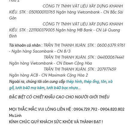
Hòa 2
CÔNG TY TNHH VẬT LIỆU XÂY DỰNG KHANH
KIỀU. STK : 0501000113765 Ngân hàng Vietcombank - CN Bắc Sài
Gòn
CÔNG TY TNHH VẬT LIỆU XÂY DỰNG KHANH
KIỀU. STK : 2211100379005 Ngân hàng MB Bank - CN Lê Quang
Định
Tài khoản cá nhân :
TRẦN THỊ THANH XUÂN. STK : 0600.6379.9761
- Ngân hàng Sacombank - CN 8/3
TRẦN THỊ THANH XUÂN. STK : 0441000674441
Ngân hàng Vietcombank - CN Etown Cộng Hòa
TRẦN THỊ THANH XUÂN. STK : 207977459
Ngân hàng ACB - CN Maximark Cộng Hòa 2
Ngoài ra, chúng tôi còn cung cấp
thép hình
,
thép ống
,
tôn
,
xà
gồ
,
lưới b40 mạ kẽm
,
lưới b40 bọc nhựa
...
ĐẶC BIỆT CÓ CHIẾT KHẤU CAO CHO NGƯỜI GIỚI THIỆU
MỌI THẮC MẮC VUI LÒNG LIÊN HỆ : 0904.729.792 - 0904.820.802
Ms.Linh
KÍNH CHÚC QUÝ KHÁCH SỨC KHỎE VÀ THÀNH ĐẠT !