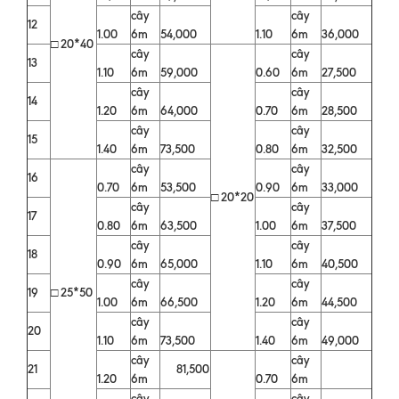
cây
cây
12
1.00
6m
54,000
1.10
6m
36,000
□ 20*40
cây
cây
13
1.10
6m
59,000
0.60
6m
27,500
cây
cây
14
1.20
6m
64,000
0.70
6m
28,500
cây
cây
15
1.40
6m
73,500
0.80
6m
32,500
cây
cây
16
0.70
6m
53,500
0.90
6m
33,000
□ 20*20
cây
cây
17
0.80
6m
63,500
1.00
6m
37,500
cây
cây
18
0.90
6m
65,000
1.10
6m
40,500
cây
cây
19
□ 25*50
1.00
6m
66,500
1.20
6m
44,500
cây
cây
20
1.10
6m
73,500
1.40
6m
49,000
cây
cây
21
81,500
1.20
6m
0.70
6m
cây
cây