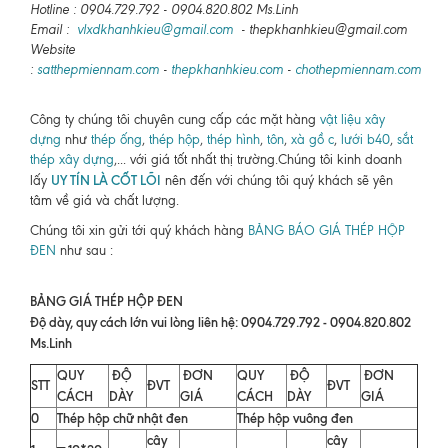
Hotline : 0904.729.792 - 0904.820.802 Ms.Linh
Email :
vlxdkhanhkieu@gmail.com
- thepkhanhkieu@gmail.com
Website
:
satthepmiennam.com
-
thepkhanhkieu.com
-
chothepmiennam.com
Công ty chúng tôi chuyên cung cấp các mặt hàng
vật liệu xây
dựng
như
thép ống
,
thép hộp
,
thép hình
,
tôn
,
xà gồ c
,
lưới b40
,
sắt
thép xây dựng
,... với giá tốt nhất thị trường.Chúng tôi kinh doanh
UY TÍN LÀ CỐT LÕI
lấy
nên đến với chúng tôi quý khách sẽ yên
tâm về giá và chất lượng.
Chúng tôi xin gửi tới quý khách hàng
BẢNG BÁO GIÁ THÉP HỘP
ĐEN
như sau :
BẢNG GIÁ THÉP HỘP ĐEN
Độ dày, quy cách lớn vui lòng liên hệ: 0904.729.792 - 0904.820.802
Ms.Linh
QUY
ĐỘ
ĐƠN
QUY
ĐỘ
ĐƠN
STT
ĐVT
ĐVT
CÁCH
DÀY
GIÁ
CÁCH
DÀY
GIÁ
0
Thép hộp chữ nhật đen
Thép hộp vuông đen
cây
cây