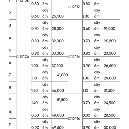
1
□ 10*20
0.80
6m
0.80
6m
□ 12*12
cây
cây
2
0.60
6m
26,500
1.00
6m
cây
cây
3
0.70
6m
28,000
0.60
6m
19,000
cây
cây
4
0.80
6m
32,000
0.70
6m
20,500
cây
cây
5
0.90
6m
33,000
0.80
6m
23,000
□ 13*26
□ 14*14
cây
cây
6
1.00
6m
37,500
0.90
6m
26,500
cây
cây
7
41,000
1.10
6m
1.00
6m
29,000
cây
cây
8
1.20
6m
46,000
1.10
6m
31,500
cây
cây
9
51,500
1.40
6m
0.70
6m
24,500
cây
cây
10
0.80
6m
49,000
0.80
6m
28,500
□ 16*16
cây
cây
11
0.90
6m
49,500
0.90
6m
30,000