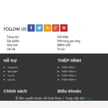
FOLLOW US
Trang chủ
Giới thiệu
Sản phẩm
Mặt hàng gia công
Hình ảnh
BẢNG GIÁ
Liên hệ
Tin tức
Hỗ trợ
THÉP HÌNH
Trang chủ
THÉP HÌNH I
Sản phẩm
THÉP HÌNH H
Tin tức
THÉP HÌNH U
Liên hệ
THÉP HÌNH V
Chính sách
Điều khoản
© Bản quyền thuộc về Gold River | Cung cấp bởi
Sapo