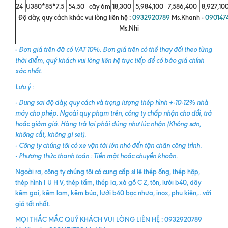
24
U380*85*7.5
54.50
cây 6m
18,300
5,984,100
7,586,400
8,927,10
Độ dày, quy cách khác vui lòng liên hệ :
0932920789
Ms.Khanh -
090147
Ms.Nhi
-
Đơn giá trên đã có VAT 10%. Đơn giá trên có thể thay đổi theo từng
thời điểm, quý khách vui lòng liên hệ trực tiếp để có báo giá chính
xác nhất.
Lưu ý :
- Dung sai độ dày, quy cách và trọng lượng thép hình +-10-12% nhà
máy cho phép. Ngoài quy phạm trên, công ty chấp nhận cho đổi, trả
hoặc giảm giá. Hàng trả lại phải đúng như lúc nhận (Không sơn,
không cắt, không gỉ set).
- Công ty chúng tôi có xe vận tải lớn nhỏ đến tận chân công trình.
- Phương thức thanh toán : Tiền mặt hoặc chuyển khoản.
Ngoài ra, công ty chúng tôi có cung cấp sỉ lẻ thép ống, thép hộp,
thép hình I U H V, thép tấm, thép la, xà gồ C Z, tôn, lưới b40, dây
kẽm gai, kẽm lam, kẽm búa, lưới b40 bọc nhựa, inox, phụ kiện,...với
giá tốt nhất.
MỌI THẮC MẮC QUÝ KHÁCH VUI LÒNG LIÊN HỆ : 0932920789