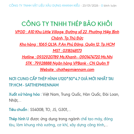
CÔNG TY TNHH VẬT LIỆU XÂU DỰNG KHANH KIỀU
- 23/01/2026 -
0
bình luận
CÔNG TY TNHH THÉP BẢO KHÔI
VPGD : A10 Khu Little Village, Đường số 22, Phường Hiệp Bình
Chánh, Tp.Thủ Đức
Kho hàng : 1065 QL1A, P.An Phú Đông, Quận 12, Tp.HCM
MST : 0318348173
Hotline : 0932920789 Ms.Khanh - 0901474720 Ms.Nhi
STK : 79928888 Ngân hàng VPBank - CN Quận 11
Website : chothepmiennam.com
NƠI CUNG CẤP THÉP HÌNH U120*50*4.7 GIÁ MỚI NHẤT TAI
TP.HCM - SATTHEPMIENNAM
Xuất xứ hàng hóa :
Việt Nam, Trung Quốc, Hàn Quốc, Đài Loan,
Nhật,…
Tiêu chuẩn :
SS400B, TO, JS, G301,…
Thép hình U
được ứng dụng trong ngành
chế tạo máy
,
đóng
tàu
,
làm khung nhà xưởng
,
cơ khí
,
xây dựng công trình
,…