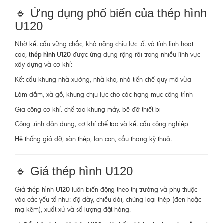
🔹 Ứng dụng phổ biến của thép hình
U120
Nhờ kết cấu vững chắc, khả năng chịu lực tốt và tính linh hoạt
thép hình U120
cao,
được ứng dụng rộng rãi trong nhiều lĩnh vực
xây dựng và cơ khí:
Kết cấu khung nhà xưởng, nhà kho, nhà tiền chế quy mô vừa
Làm dầm, xà gồ, khung chịu lực cho các hạng mục công trình
Gia công cơ khí, chế tạo khung máy, bệ đỡ thiết bị
Công trình dân dụng, cơ khí chế tạo và kết cấu công nghiệp
Hệ thống giá đỡ, sàn thép, lan can, cầu thang kỹ thuật
🔹 Giá thép hình U120
U120
Giá thép hình
luôn biến động theo thị trường và phụ thuộc
vào các yếu tố như: độ dày, chiều dài, chủng loại thép (đen hoặc
mạ kẽm), xuất xứ và số lượng đặt hàng.