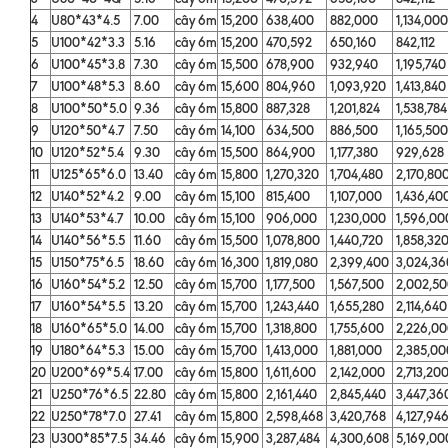
4
U80*43*4.5
7.00
cây 6m
15,200
638,400
882,000
1,134,00
5
U100*42*3.3
5.16
cây 6m
15,200
470,592
650,160
842,112
6
U100*45*3.8
7.30
cây 6m
15,500
678,900
932,940
1,195,74
7
U100*48*5.3
8.60
cây 6m
15,600
804,960
1,093,920
1,413,84
8
U100*50*5.0
9.36
cây 6m
15,800
887,328
1,201,824
1,538,78
9
U120*50*4.7
7.50
cây 6m
14,100
634,500
886,500
1,165,50
10
U120*52*5.4
9.30
cây 6m
15,500
864,900
1,177,380
929,628
11
U125*65*6.0
13.40
cây 6m
15,800
1,270,320
1,704,480
2,170,80
12
U140*52*4.2
9.00
cây 6m
15,100
815,400
1,107,000
1,436,40
13
U140*53*4.7
10.00
cây 6m
15,100
906,000
1,230,000
1,596,0
14
U140*56*5.5
11.60
cây 6m
15,500
1,078,800
1,440,720
1,858,32
15
U150*75*6.5
18.60
cây 6m
16,300
1,819,080
2,399,400
3,024,3
16
U160*54*5.2
12.50
cây 6m
15,700
1,177,500
1,567,500
2,002,5
17
U160*54*5.5
13.20
cây 6m
15,700
1,243,440
1,655,280
2,114,64
18
U160*65*5.0
14.00
cây 6m
15,700
1,318,800
1,755,600
2,226,0
19
U180*64*5.3
15.00
cây 6m
15,700
1,413,000
1,881,000
2,385,0
20
U200*69*5.4
17.00
cây 6m
15,800
1,611,600
2,142,000
2,713,20
21
U250*76*6.5
22.80
cây 6m
15,800
2,161,440
2,845,440
3,447,3
22
U250*78*7.0
27.41
cây 6m
15,800
2,598,468
3,420,768
4,127,94
23
U300*85*7.5
34.46
cây 6m
15,900
3,287,484
4,300,608
5,169,0