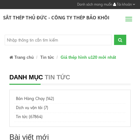
Danh sách mong muốn
Tài khoản
SẮT THÉP THỦ ĐỨC - CÔNG TY THÉP BẢO KHÔI
Men
Trang chủ
Tin tức
Giá thép hình u120 mới nhất
DANH MỤC
TIN TỨC
Bán Hàng Chạy (142)
Dịch vụ vận tải (7)
Tin tức (67864)
Bài viết mới