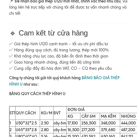
Để nhận báo giá thép U120 mới nhất, chính xác theo nhu cầu
📌
, vui
lòng liên hệ trực tiếp với chúng tôi để được tư vấn nhanh chóng và
chi tiết.
🔹 Cam kết từ cửa hàng
✅ Giá thép hình U120 cạnh tranh – tối ưu chi phí đầu tư
✅ Hàng đúng quy cách, đủ trọng lượng, thép mới 100%
✅ Khả năng chịu lực cao, độ bền ổn định theo thời gian
✅ Giao hàng nhanh chóng, đúng tiến độ công trình
✅ Cung cấp đầy đủ hóa đơn VAT, CO – CQ theo yêu cầu
Công ty chúng tôi gửi tới quý khách hàng
BẢNG BÁO GIÁ THÉP
HÌNH U
như sau :
BẢNG QUY CÁCH THÉP HÌNH U
ĐƠN GIÁ
STT
QUY CÁCH
KG/M
ĐVT
KG
CÂY 6M
MẠ KẼM
NHÚNG
1
U50*32*2.5
2.50
cây 6m
17,100
256,500
348,000
444,000
2
U65*35*2.8
2.80
cây 6m
16,500
277,200
379,680
487,200
3
U80*40*4Q
5.16
cây 6m
15,200
470,592
650,160
842,112