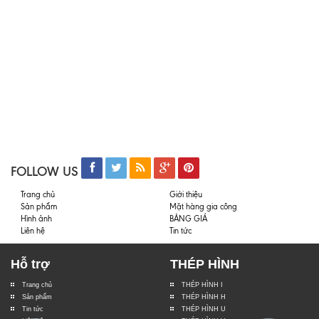
FOLLOW US
Trang chủ
Giới thiệu
Sản phẩm
Mặt hàng gia công
Hình ảnh
BẢNG GIÁ
Liên hệ
Tin tức
Hỗ trợ
THÉP HÌNH
Trang chủ
THÉP HÌNH I
Sản phẩm
THÉP HÌNH H
Tin tức
THÉP HÌNH U