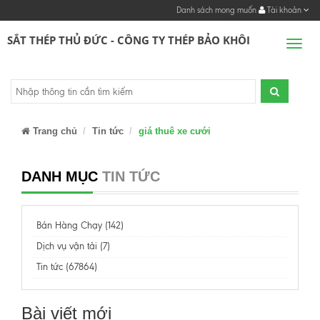
Danh sách mong muốn
Tài khoản
SẮT THÉP THỦ ĐỨC - CÔNG TY THÉP BẢO KHÔI
Men
Trang chủ
Tin tức
giá thuê xe cưới
DANH MỤC
TIN TỨC
Bán Hàng Chạy (142)
Dịch vụ vận tải (7)
Tin tức (67864)
Bài viết mới