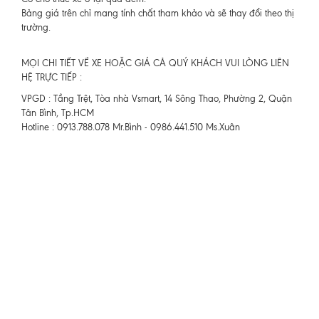
Bảng giá trên chỉ mang tính chất tham khảo và sẽ thay đổi theo thị
trường.
MỌI CHI TIẾT VỀ XE HOẶC GIÁ CẢ QUÝ KHÁCH VUI LÒNG LIÊN
HỆ TRỰC TIẾP :
VPGD : Tầng Trệt, Tòa nhà Vsmart, 14 Sông Thao, Phường 2, Quận
Tân Bình, Tp.HCM
Hotline : 0913.788.078 Mr.Bình - 0986.441.510 Ms.Xuân