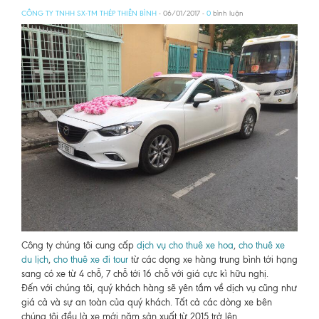
CÔNG TY TNHH SX-TM THÉP THIÊN BÌNH
- 06/01/2017 -
0
bình luận
Công ty chúng tôi cung cấp
dịch vụ cho thuê xe hoa
,
cho thuê xe
du lịch
,
cho thuê xe đi tour
từ các dọng xe hàng trung bình tới hạng
sang có xe từ 4 chỗ, 7 chỗ tới 16 chỗ với giá cực kì hữu nghị.
Đến với chúng tôi, quý khách hàng sẽ yên tầm về dịch vụ cũng như
giá cả và sự an toàn của quý khách. Tất cả các dòng xe bên
chúng tôi đều là xe mới năm sản xuất từ 2015 trở lên.