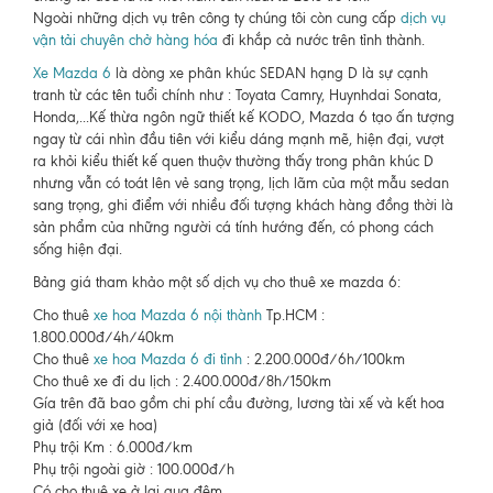
Ngoài những dịch vụ trên công ty chúng tôi còn cung cấp
dịch vụ
vận tải chuyên chở hàng hóa
đi khắp cả nước trên tỉnh thành.
Xe Mazda 6
là dòng xe phân khúc SEDAN hạng D là sự cạnh
tranh từ các tên tuổi chính như : Toyata Camry, Huynhdai Sonata,
Honda,...Kế thừa ngôn ngữ thiết kế KODO, Mazda 6 tạo ấn tượng
ngay từ cái nhìn đầu tiên với kiểu dáng mạnh mẽ, hiện đại, vượt
ra khỏi kiểu thiết kế quen thuộv thường thấy trong phân khúc D
nhưng vẫn có toát lên vẻ sang trọng, lịch lãm của một mẫu sedan
sang trọng, ghi điểm với nhiều đối tượng khách hàng đồng thời là
sản phẩm của những người cá tính hướng đến, có phong cách
sống hiện đại.
Bảng giá tham khảo một số dịch vụ cho thuê xe mazda 6:
Cho thuê
xe hoa Mazda 6 nội thành
Tp.HCM :
1.800.000đ/4h/40km
Cho thuê
xe hoa Mazda 6 đi tỉnh
: 2.200.000đ/6h/100km
Cho thuê xe đi du lịch : 2.400.000đ/8h/150km
Gía trên đã bao gồm chi phí cầu đường, lương tài xế và kết hoa
giả (đối với xe hoa)
Phụ trội Km : 6.000đ/km
Phụ trội ngoài giờ : 100.000đ/h
Có cho thuê xe ở lại qua đêm.