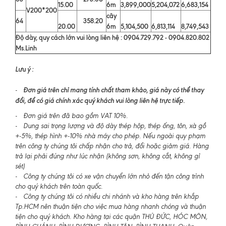
15.00
6m
3,899,000
5,204,072
6,683,154
V200*200
cây
64
358.20
20.00
6m
5,104,500
6,813,114
8,749,543
Độ dày, quy cách lớn vui lòng liên hệ : 0904.729.792 - 0904.820.802
Ms.Linh
Lưu ý :
Đơn giá trên chỉ mang tính chất tham khảo, giá này có thể thay
-
đổi, để có giá chính xác quý khách vui lòng liên hệ trực tiếp.
- Đơn giá trên đã bao gồm VAT 10%.
- Dung sai trọng lượng và độ dày thép hộp, thép ống, tôn, xà gồ
+-5%, thép hình +-10% nhà máy cho phép. Nếu ngoài quy phạm
trên công ty chúng tôi chấp nhận cho trả, đổi hoặc giảm giá. Hàng
trả lại phải đúng như lúc nhận (không sơn, không cắt, không gỉ
sét)
- Công ty chúng tôi có xe vận chuyển lớn nhỏ đến tận công trình
cho quý khách trên toàn quốc.
- Công ty chúng tôi có nhiều chi nhánh và kho hàng trên khắp
Tp.HCM nên thuận tiện cho việc mua hàng nhanh chóng và thuận
tiện cho quý khách. Kho hàng tại các quận THỦ ĐỨC, HÓC MÔN,