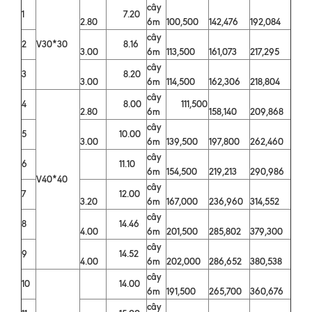
cây
1
7.20
2.80
6m
100,500
142,476
192,084
cây
2
V30*30
8.16
3.00
6m
113,500
161,073
217,295
cây
3
8.20
3.00
6m
114,500
162,306
218,804
cây
4
8.00
111,500
2.80
6m
158,140
209,868
cây
5
10.00
3.00
6m
139,500
197,800
262,460
cây
6
11.10
6m
154,500
219,213
290,986
V40*40
cây
7
12.00
3.20
6m
167,000
236,960
314,552
cây
8
14.46
4.00
6m
201,500
285,802
379,300
cây
9
14.52
4.00
6m
202,000
286,652
380,538
cây
10
14.00
6m
191,500
265,700
360,676
cây