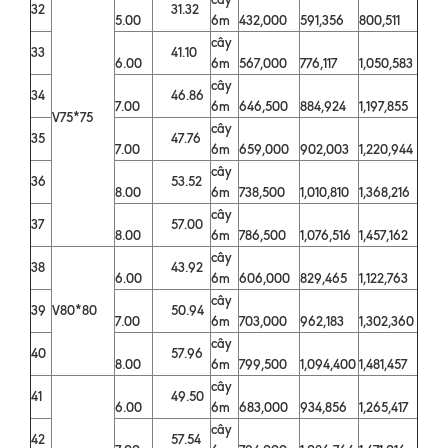
32
31.32
5.00
6m
432,000
591,356
800,511
cây
33
41.10
6.00
6m
567,000
776,117
1,050,583
cây
34
46.86
7.00
6m
646,500
884,924
1,197,855
V75*75
cây
35
47.76
7.00
6m
659,000
902,003
1,220,944
cây
36
53.52
8.00
6m
738,500
1,010,810
1,368,216
cây
37
57.00
8.00
6m
786,500
1,076,516
1,457,162
cây
38
43.92
6.00
6m
606,000
829,465
1,122,763
cây
39
V80*80
50.94
7.00
6m
703,000
962,183
1,302,360
cây
40
57.96
8.00
6m
799,500
1,094,400
1,481,457
cây
41
49.50
6.00
6m
683,000
934,856
1,265,417
cây
42
57.54