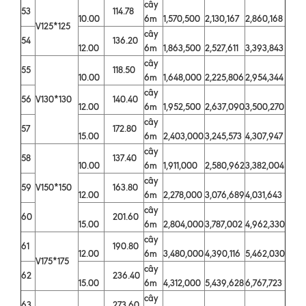
cây
53
114.78
10.00
6m
1,570,500
2,130,167
2,860,168
V125*125
cây
54
136.20
12.00
6m
1,863,500
2,527,611
3,393,843
cây
55
118.50
10.00
6m
1,648,000
2,225,806
2,954,344
cây
56
V130*130
140.40
12.00
6m
1,952,500
2,637,090
3,500,270
cây
57
172.80
15.00
6m
2,403,000
3,245,573
4,307,947
cây
58
137.40
10.00
6m
1,911,000
2,580,962
3,382,004
cây
59
V150*150
163.80
12.00
6m
2,278,000
3,076,689
4,031,643
cây
60
201.60
15.00
6m
2,804,000
3,787,002
4,962,330
cây
61
190.80
12.00
6m
3,480,000
4,390,116
5,462,030
V175*175
cây
62
236.40
15.00
6m
4,312,000
5,439,628
6,767,723
cây
63
273.60