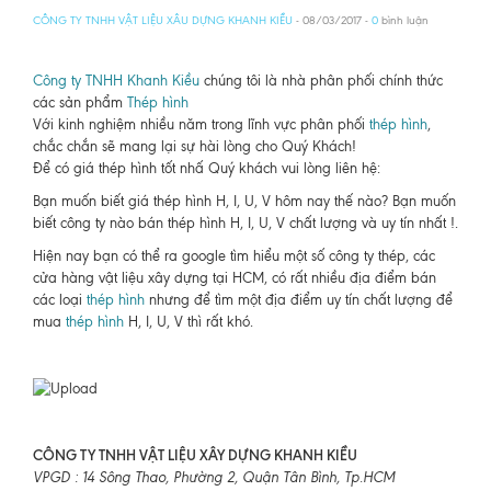
CÔNG TY TNHH VẬT LIỆU XÂU DỰNG KHANH KIỀU
- 08/03/2017 -
0
bình luận
Công ty TNHH Khanh Kiều
chúng tôi là nhà phân phối chính thức
các sản phẩm
Thép hình
Với kinh nghiệm nhiều năm trong lĩnh vực phân phối
thép hình
,
chắc chắn sẽ mang lại sự hài lòng cho Quý Khách!
Để có giá thép hình tốt nhấ Quý khách vui lòng liên hệ:
Bạn muốn biết giá thép hình H, I, U, V hôm nay thế nào? Bạn muốn
biết công ty nào bán thép hình H, I, U, V chất lượng và uy tín nhất !.
Hiện nay bạn có thể ra google tìm hiểu một số công ty thép, các
cửa hàng vật liệu xây dựng tại HCM, có rất nhiều địa điểm bán
các loại
thép hình
nhưng để tìm một địa điểm uy tín chất lượng để
mua
thép hình
H, I, U, V thì rất khó.
CÔNG TY TNHH VẬT LIỆU XÂY DỰNG KHANH KIỀU
VPGD : 14 Sông Thao, Phường 2, Quận Tân Bình, Tp.HCM