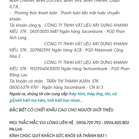
BÌNH CHÁNH, BÌNH DƯƠNG, BÌNH TÂN, BÌNH THẠNH, Quận
6,7,8,....
- Phương thức thanh toán : Thanh toán tiền mặt hoặc chuyển
khoản.
Tài khoản công ty : CÔNG TY TNHH VẬT LIỆU XÂY DỰNG KHANH
KIỀU. STK : 0601.0055.5487 Ngân hàng Sacombank - PGD Phan
Xích Long
CÔNG TY TNHH VẬT LIỆU XÂY DỰNG KHANH
KIỀU. STK : 207982599 Ngân hàng ACB - PGD Maximark Cộng
Hòa 2
CÔNG TY TNHH VẬT LIỆU XÂY DỰNG KHANH
KIỀU. STK : 19129940650015 Ngân hàng Techcombank - PGD Phan
Đăng Lưu
Tài khoản cá nhân : TRẦN THỊ THANH XUÂN. STK :
0600.6379.9761 - Ngân hàng Sacombank - CN 8/3
Ngoài ra, chúng tôi còn cung cấp
thép hình
,
thép ống
,
tôn
,
xà
gồ
,
lưới b40 mạ kẽm
,
lưới b40 bọc nhựa
...
ĐẶC BIỆT CÓ CHIẾT KHẤU CAO CHO NGƯỜI GIỚI THIỆU
MỌI THẮC MẮC VUI LÒNG LIÊN HỆ : 0904.729.792 - 0904.820.802
Ms.Linh
KÍNH CHÚC QUÝ KHÁCH SỨC KHỎE VÀ THÀNH ĐẠT !