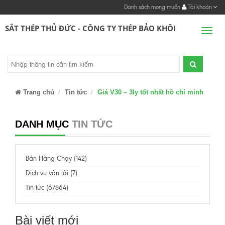
Danh sách mong muốn
Tài khoản
SẮT THÉP THỦ ĐỨC - CÔNG TY THÉP BẢO KHÔI
Men
Trang chủ
Tin tức
Giá V30 – 3ly tốt nhất hồ chí minh
DANH MỤC
TIN TỨC
Bán Hàng Chạy (142)
Dịch vụ vận tải (7)
Tin tức (67864)
Bài viết mới