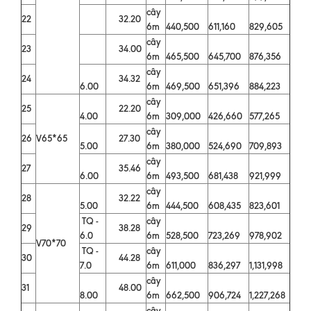
cây
22
32.20
6m
440,500
611,160
829,605
cây
23
34.00
6m
465,500
645,700
876,356
cây
24
34.32
6.00
6m
469,500
651,396
884,223
cây
25
22.20
4.00
6m
309,000
426,660
577,265
cây
26
V65*65
27.30
5.00
6m
380,000
524,690
709,893
cây
27
35.46
6.00
6m
493,500
681,438
921,999
cây
28
32.22
5.00
6m
444,500
608,435
823,601
TQ -
cây
29
38.28
6.0
6m
528,500
723,269
978,902
V70*70
TQ -
cây
30
44.28
7.0
6m
611,000
836,297
1,131,998
cây
31
48.00
8.00
6m
662,500
906,724
1,227,268
cây