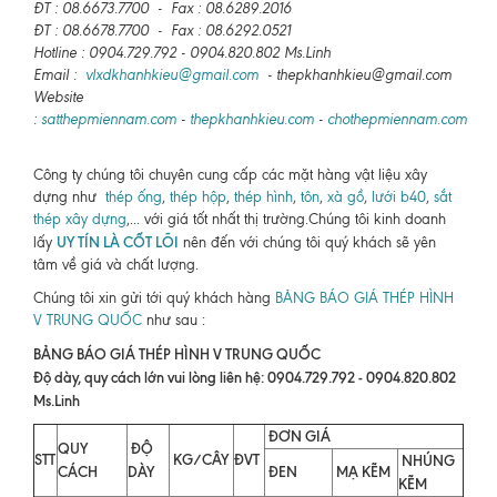
ĐT : 08.6673.7700 - Fax : 08.6289.2016
ĐT : 08.6678.7700 - Fax : 08.6292.0521
Hotline : 0904.729.792 - 0904.820.802 Ms.Linh
Email :
vlxdkhanhkieu@gmail.com
- thepkhanhkieu@gmail.com
Website
:
satthepmiennam.com
-
thepkhanhkieu.com
-
chothepmiennam.com
Công ty chúng tôi chuyên cung cấp các mặt hàng vật liệu xây
dựng như
thép ống
,
thép hộp
,
thép hình
,
tôn
,
xà gồ
,
lưới b40
,
sắt
thép xây dựng
,... với giá tốt nhất thị trường.Chúng tôi kinh doanh
UY TÍN LÀ CỐT LÕI
lấy
nên đến với chúng tôi quý khách sẽ yên
tâm về giá và chất lượng.
Chúng tôi xin gửi tới quý khách hàng
BẢNG BÁO GIÁ THÉP HÌNH
V TRUNG QUỐC
như sau :
BẢNG BÁO GIÁ THÉP HÌNH V TRUNG QUỐC
Độ dày, quy cách lớn vui lòng liên hệ: 0904.729.792 - 0904.820.802
Ms.Linh
ĐƠN GIÁ
QUY
ĐỘ
STT
KG/CÂY
ĐVT
NHÚNG
CÁCH
DÀY
ĐEN
MẠ KẼM
KẼM