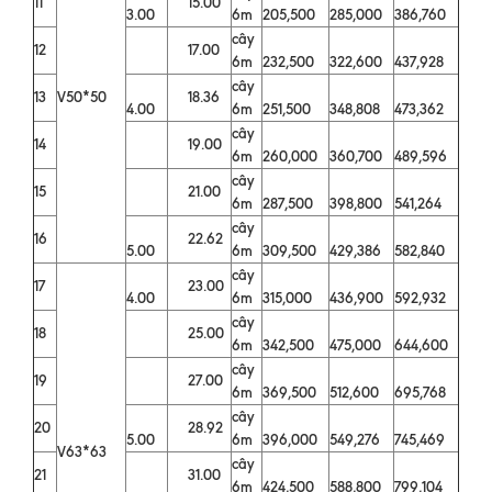
11
15.00
3.00
6m
205,500
285,000
386,760
cây
12
17.00
6m
232,500
322,600
437,928
cây
13
V50*50
18.36
4.00
6m
251,500
348,808
473,362
cây
14
19.00
6m
260,000
360,700
489,596
cây
15
21.00
6m
287,500
398,800
541,264
cây
16
22.62
5.00
6m
309,500
429,386
582,840
cây
17
23.00
4.00
6m
315,000
436,900
592,932
cây
18
25.00
6m
342,500
475,000
644,600
cây
19
27.00
6m
369,500
512,600
695,768
cây
20
28.92
5.00
6m
396,000
549,276
745,469
V63*63
cây
21
31.00
6m
424,500
588,800
799,104