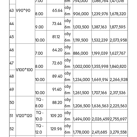
7.00
6m
794,000
1,086,764
1,471,016
cây
43
V90*90
65.64
8.00
6m
906,000
1,239,976
1,678,320
cây
44
73.44
9.00
6m
1,013,500
1,387,163
1,877,595
cây
45
81.12
10.00
6m
1,119,500
1,532,239
2,073,958
cây
46
64.20
7.00
6m
886,000
1,199,039
1,627,767
cây
47
72.60
8.00
6m
1,002,000
1,355,998
1,840,820
V100*100
cây
48
89.40
10.00
6m
1,234,000
1,669,914
2,266,928
cây
49
91.40
10.00
6m
1,261,500
1,707,166
2,317,536
TQ -
cây
50
88.20
8.00
6m
1,206,500
1,636,563
2,225,563
TQ -
cây
51
V120*120
109.20
10.0
6m
1,494,000
2,026,459
2,755,697
TQ -
cây
52
129.96
12.0
6m
1,778,000
2,411,685
3,279,558