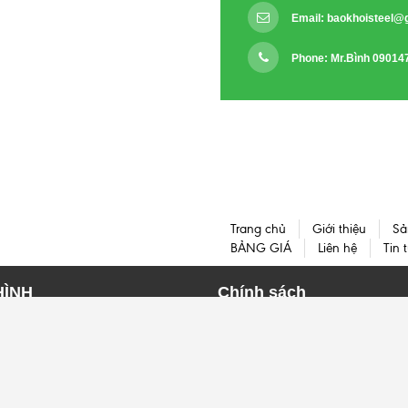
Email:
baokhoisteel@
Phone: Mr.Bình 09014
Trang chủ
Giới thiệu
Sả
BẢNG GIÁ
Liên hệ
Tin 
HÌNH
Chính sách
HÌNH I
HÌNH H
HÌNH U
HÌNH V
© Bản quyền thuộc về Gold River | Cung cấp bởi
Sapo