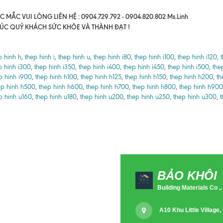
 MẮC VUI LÒNG LIÊN HỆ : 0904.729.792 - 0904.820.802 Ms.Linh
ÚC QUÝ KHÁCH SỨC KHỎE VÀ THÀNH ĐẠT !
p hinh h
,
thep hinh i
,
thep hinh u
,
thep hinh i80
,
thep hinh i100
,
thep hinh i120
,
p hinh i300
,
thep hinh i350
,
thep hinh i400
,
thep hinh i450
,
thep hinh i500
,
the
p hinh i900
,
thep hinh h100
,
thep hinh h125
,
thep hinh h150
,
thep hinh h200
,
th
ep hinh h500
,
thep hinh h600
,
thep hinh h700
,
thep hinh h800
,
thep hinh h900
p hinh u160
,
thep hinh u180
,
thep hinh u200
,
thep hinh u250
,
thep hinh u300
,
t
BẢO KHÔI
Building Materials Co ,.
A10 Khu Little Villag