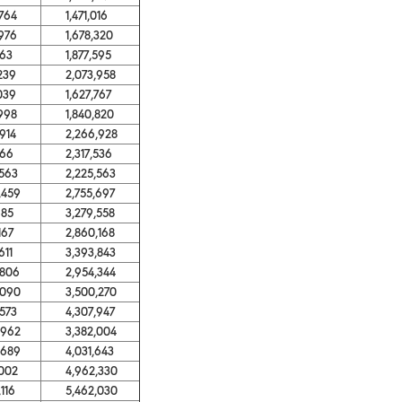
764
1,471,016
976
1,678,320
63
1,877,595
239
2,073,958
039
1,627,767
998
1,840,820
914
2,266,928
66
2,317,536
563
2,225,563
459
2,755,697
85
3,279,558
67
2,860,168
11
3,393,843
806
2,954,344
090
3,500,270
573
4,307,947
962
3,382,004
689
4,031,643
002
4,962,330
116
5,462,030