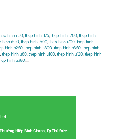
thep hinh i150
,
thep hinh i175
,
thep hinh i200
,
thep hinh
p hinh i550
,
thep hinh i600
,
thep hinh i700
,
thep hinh
ep hinh h250
,
thep hinh h300
,
thep hinh h350
,
thep hinh
,
thep hinh u80
,
thep hinh u100
,
thep hinh u120
,
thep hinh
hep hinh u380
,...
 Ltd
e, Phường Hiệp Bình Chánh, Tp.Thủ Đức