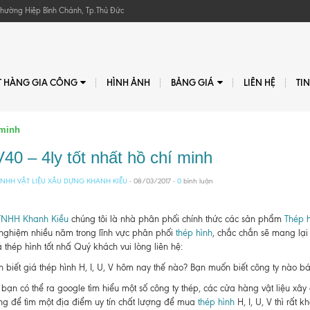
, Phường Hiệp Bình Chánh, Tp.Thủ Đức
T HÀNG GIA CÔNG
HÌNH ẢNH
BẢNG GIÁ
LIÊN HỆ
TI
 minh
40 – 4ly tốt nhất hồ chí minh
NHH VẬT LIỆU XÂU DỰNG KHANH KIỀU
- 08/03/2017 -
0
bình luận
TNHH Khanh Kiều
chúng tôi là nhà phân phối chính thức các sản phẩm
Thép h
 nghiệm nhiều năm trong lĩnh vực phân phối
thép hình
, chắc chắn sẽ mang lại
 thép hình tốt nhấ Quý khách vui lòng liên hệ:
biết giá thép hình H, I, U, V hôm nay thế nào? Bạn muốn biết công ty nào bán t
bạn có thể ra google tìm hiểu một số công ty thép, các cửa hàng vật liệu xâ
g để tìm một địa điểm uy tín chất lượng để mua
thép hình
H, I, U, V thì rất kh