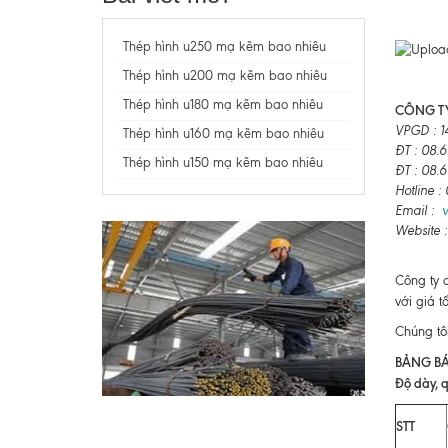
Thép hình u250 mạ kẽm bao nhiêu
Thép hình u200 mạ kẽm bao nhiêu
Thép hình u180 mạ kẽm bao nhiêu
CÔNG TY
VPGD : 1
Thép hình u160 mạ kẽm bao nhiêu
ĐT : 08.
Thép hình u150 mạ kẽm bao nhiêu
ĐT : 08.
Hotline 
Email :
Website 
Công ty 
với giá t
Chúng tô
BẢNG BÁ
Độ dày, q
STT