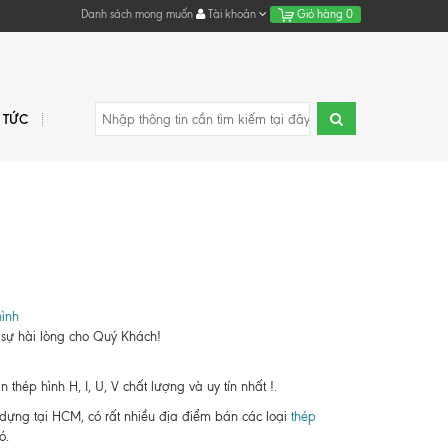
Danh sách mong muốn
Tài khoản
Giỏ hàng
0
N TỨC
ình
 sự hài lòng cho Quý Khách!
hép hình H, I, U, V chất lượng và uy tín nhất !.
y dựng tại HCM, có rất nhiều địa điểm bán các loại
thép
ó.