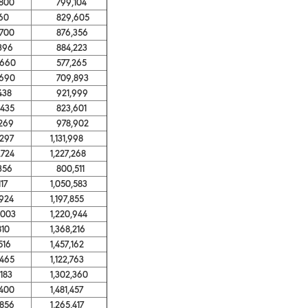
00
799,104
60
829,605
00
876,356
96
884,223
60
577,265
90
709,893
38
921,999
35
823,601
69
978,902
97
1,131,998
24
1,227,268
56
800,511
17
1,050,583
24
1,197,855
03
1,220,944
10
1,368,216
16
1,457,162
65
1,122,763
83
1,302,360
400
1,481,457
56
1,265,417