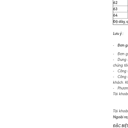
62
63
64
Độ dày, q
Lưu ý :
Đơn gi
-
- Đơn gi
- Dung s
chúng tôi
- Công ty
- Công t
khách. K
- Phương
Tài khoả
Tài khoả
Ngoài ra,
ĐẶC BIỆ