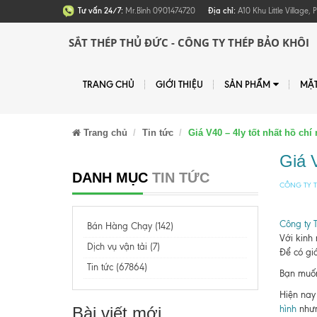
Tư vấn 24/7:
Mr.Bình 0901474720
Địa chỉ:
A10 Khu Little Village
SẮT THÉP THỦ ĐỨC - CÔNG TY THÉP BẢO KHÔI
TRANG CHỦ
GIỚI THIỆU
SẢN PHẨM
MẶ
Trang chủ
Tin tức
Giá V40 – 4ly tốt nhất hồ chí
Giá V
DANH MỤC
TIN TỨC
CÔNG TY T
Công ty 
Bán Hàng Chạy (142)
Với kinh
Dịch vụ vận tải (7)
Để có giá
Tin tức (67864)
Bạn muốn 
Hiện nay 
Bài viết mới
hình
nhưn