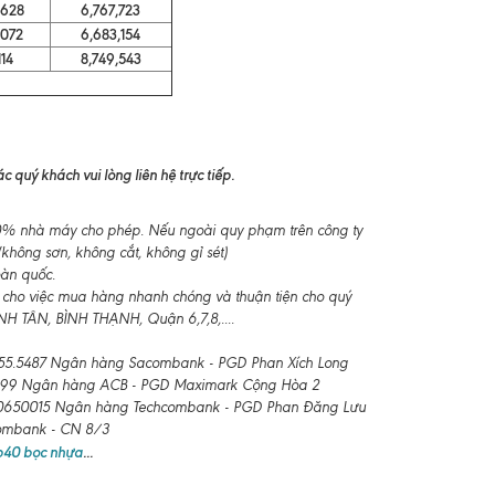
628
6,767,723
072
6,683,154
14
8,749,543
 quý khách vui lòng liên hệ trực tiếp.
-10% nhà máy cho phép. Nếu ngoài quy phạm trên công ty
không sơn, không cắt, không gỉ sét)
oàn quốc.
 cho việc mua hàng nhanh chóng và thuận tiện cho quý
 TÂN, BÌNH THẠNH, Quận 6,7,8,....
55.5487 Ngân hàng Sacombank - PGD Phan Xích Long
99 Ngân hàng ACB - PGD Maximark Cộng Hòa 2
650015 Ngân hàng Techcombank - PGD Phan Đăng Lưu
combank - CN 8/3
 b40 bọc nhựa
...