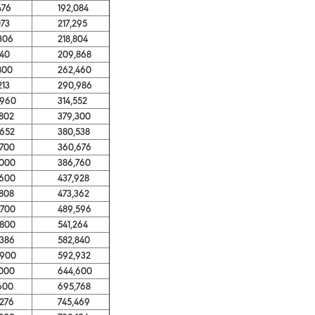
76
192,084
73
217,295
06
218,804
40
209,868
00
262,460
13
290,986
60
314,552
02
379,300
52
380,538
00
360,676
00
386,760
00
437,928
08
473,362
00
489,596
00
541,264
86
582,840
00
592,932
00
644,600
00
695,768
76
745,469