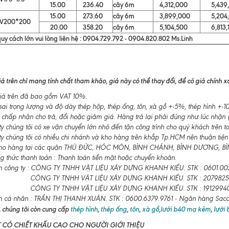
15.00
236.40
cây 6m
4,312,000
5,439,
15.00
273.60
cây 6m
3,899,000
5,204,
V200*200
20.00
358.20
cây 6m
5,104,500
6,813,1
uy cách lớn vui lòng liên hệ : 0904.729.792 - 0904.820.802 Ms.Linh
á trên chỉ mang tính chất tham khảo, giá này có thể thay đổi, để có giá chính xác
á trên đã bao gồm VAT 10%.
ai trọng lượng và độ dày thép hộp, thép ống, tôn, xà gồ +-5%, thép hình +
 chấp nhận cho trả, đổi hoặc giảm giá. Hàng trả lại phải đúng như lúc nhận (
 chúng tôi có xe vận chuyển lớn nhỏ đến tận công trình cho quý khách trên t
y chúng tôi có nhiều chi nhánh và kho hàng trên khắp Tp.HCM nên thuận tiện
ho hàng tại các quận THỦ ĐỨC, HÓC MÔN, BÌNH CHÁNH, BÌNH DƯƠNG, BÌNH
 thức thanh toán : Thanh toán tiền mặt hoặc chuyển khoản.
n công ty : CÔNG TY TNHH VẬT LIỆU XÂY DỰNG KHANH KIỀU. STK : 0601.00
CÔNG TY TNHH VẬT LIỆU XÂY DỰNG KHANH KIỀU. STK : 2079825
CÔNG TY TNHH VẬT LIỆU XÂY DỰNG KHANH KIỀU. STK : 19129940
n cá nhân : TRẦN THỊ THANH XUÂN. STK : 0600.6379.9761 - Ngân hàng Sa
 chúng tôi còn cung cấp
thép hình
,
thép ống
,
tôn
,
xà gồ
,
lưới b40 mạ kẽm
,
lưới
T CÓ CHIẾT KHẤU CAO CHO NGƯỜI GIỚI THIỆU