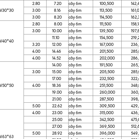
2.80
7.20
cây 6m
100,500
142,4
V30*30
3.00
8.16
cây 6m
113,500
161,0
3.00
8.20
cây 6m
114,500
162,3
2.80
8.00
cây 6m
111,500
158,1
3.00
10.00
cây 6m
139,500
197,8
11.10
cây 6m
154,500
219,2
V40*40
3.20
12.00
cây 6m
167,000
236,9
4.00
14.46
cây 6m
201,500
285,8
4.00
14.52
cây 6m
202,000
286,6
14.00
cây 6m
191,500
265,7
3.00
15.00
cây 6m
205,500
285,0
17.00
cây 6m
232,500
322,6
V50*50
4.00
18.36
cây 6m
251,500
348,8
19.00
cây 6m
260,000
360,7
21.00
cây 6m
287,500
398,8
5.00
22.62
cây 6m
309,500
429,3
4.00
23.00
cây 6m
315,000
436,9
25.00
cây 6m
342,500
475,0
27.00
cây 6m
369,500
512,6
5.00
28.92
cây 6m
396,000
549,2
V63*63