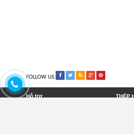
FOLLOW US
Hỗ trợ
THÉP 
Trang chủ
THÉP 
Sản phẩm
THÉP 
Tin tức
THÉP 
Liên hệ
THÉP 