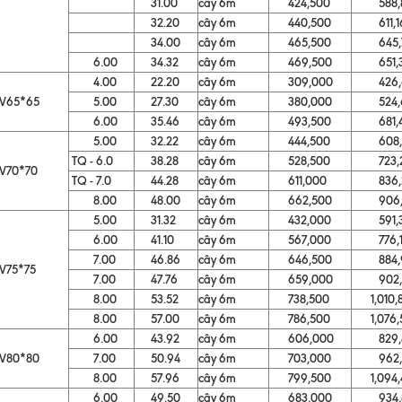
31.00
cây 6m
424,500
588,8
32.20
cây 6m
440,500
611,1
34.00
cây 6m
465,500
645,7
6.00
34.32
cây 6m
469,500
651,3
4.00
22.20
cây 6m
309,000
426,6
V65*65
5.00
27.30
cây 6m
380,000
524,6
6.00
35.46
cây 6m
493,500
681,4
5.00
32.22
cây 6m
444,500
608,4
TQ - 6.0
38.28
cây 6m
528,500
723,2
V70*70
TQ - 7.0
44.28
cây 6m
611,000
836,2
8.00
48.00
cây 6m
662,500
906,7
5.00
31.32
cây 6m
432,000
591,3
6.00
41.10
cây 6m
567,000
776,1
7.00
46.86
cây 6m
646,500
884,9
V75*75
7.00
47.76
cây 6m
659,000
902,0
8.00
53.52
cây 6m
738,500
1,010,8
8.00
57.00
cây 6m
786,500
1,076,5
6.00
43.92
cây 6m
606,000
829,4
V80*80
7.00
50.94
cây 6m
703,000
962,1
8.00
57.96
cây 6m
799,500
1,094,
6.00
49.50
cây 6m
683,000
934,8