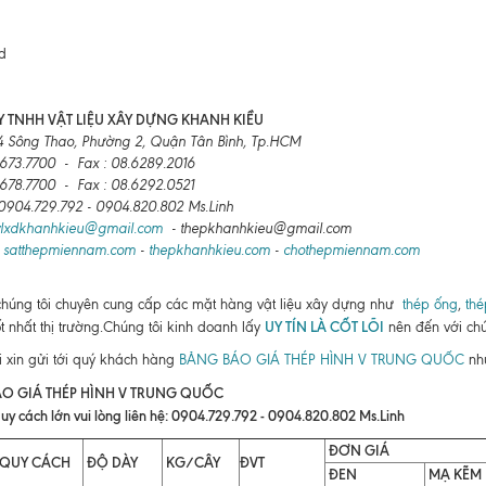
 TNHH VẬT LIỆU XÂY DỰNG KHANH KIỀU
4 Sông Thao, Phường 2, Quận Tân Bình, Tp.HCM
6673.7700 - Fax : 08.6289.2016
6678.7700 - Fax : 08.6292.0521
: 0904.729.792 - 0904.820.802 Ms.Linh
vlxdkhanhkieu@gmail.com
- thepkhanhkieu@gmail.com
:
satthepmiennam.com
-
thepkhanhkieu.com
-
chothepmiennam.com
chúng tôi chuyên cung cấp các mặt hàng vật liệu xây dựng như
thép ống
,
thé
UY TÍN LÀ CỐT LÕI
ốt nhất thị trường.Chúng tôi kinh doanh lấy
nên đến với chú
i xin gửi tới quý khách hàng
BẢNG BÁO GIÁ THÉP HÌNH V TRUNG QUỐC
như
O GIÁ THÉP HÌNH V TRUNG QUỐC
uy cách lớn vui lòng liên hệ: 0904.729.792 - 0904.820.802 Ms.Linh
ĐƠN GIÁ
QUY CÁCH
ĐỘ DÀY
KG/CÂY
ĐVT
ĐEN
MẠ KẼM