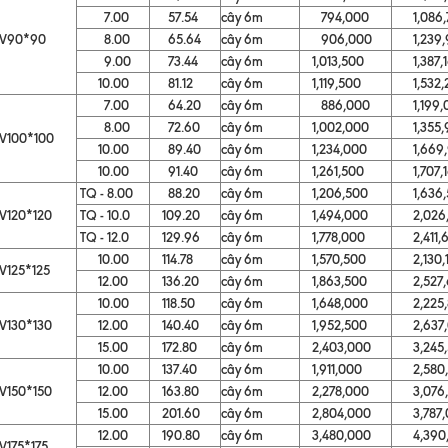
7.00
57.54
cây 6m
794,000
1,086,
V90*90
8.00
65.64
cây 6m
906,000
1,239,
9.00
73.44
cây 6m
1,013,500
1,387,1
10.00
81.12
cây 6m
1,119,500
1,532,
7.00
64.20
cây 6m
886,000
1,199,
8.00
72.60
cây 6m
1,002,000
1,355,
V100*100
10.00
89.40
cây 6m
1,234,000
1,669,
10.00
91.40
cây 6m
1,261,500
1,707,1
TQ - 8.00
88.20
cây 6m
1,206,500
1,636,
V120*120
TQ - 10.0
109.20
cây 6m
1,494,000
2,026,
TQ - 12.0
129.96
cây 6m
1,778,000
2,411,6
10.00
114.78
cây 6m
1,570,500
2,130,1
V125*125
12.00
136.20
cây 6m
1,863,500
2,527,6
10.00
118.50
cây 6m
1,648,000
2,225,
V130*130
12.00
140.40
cây 6m
1,952,500
2,637,
15.00
172.80
cây 6m
2,403,000
3,245,
10.00
137.40
cây 6m
1,911,000
2,580,
V150*150
12.00
163.80
cây 6m
2,278,000
3,076,
15.00
201.60
cây 6m
2,804,000
3,787,
12.00
190.80
cây 6m
3,480,000
4,390,
V175*175