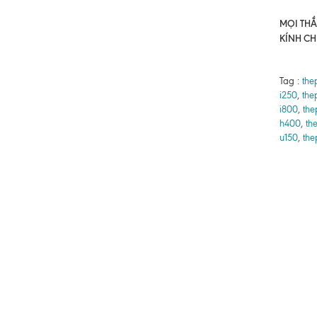
MỌI THẮC
KÍNH CH
Tag :
the
i250
,
the
i800
,
the
h400
,
th
u150
,
the