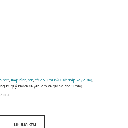
p hộp
,
thép hình
,
tôn
,
xà gồ
,
lưới b40
,
sắt thép xây dựng
,...
ng tôi quý khách sẽ yên tâm về giá và chất lượng.
 sau :
NHÚNG KẼM