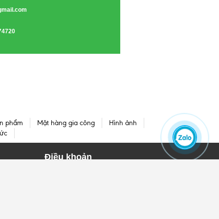
gmail.com
74720
n phẩm
Mặt hàng gia công
Hình ảnh
tức
Điều khoản