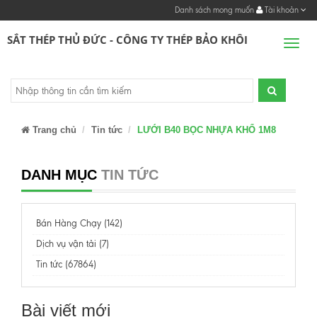
Danh sách mong muốn
Tài khoản
SẮT THÉP THỦ ĐỨC - CÔNG TY THÉP BẢO KHÔI
Men
Trang chủ
Tin tức
LƯỚI B40 BỌC NHỰA KHỔ 1M8
DANH MỤC
TIN TỨC
Bán Hàng Chạy (142)
Dịch vụ vận tải (7)
Tin tức (67864)
Bài viết mới