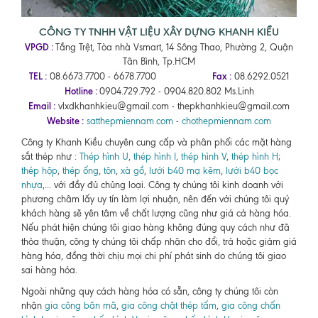
CÔNG TY TNHH VẬT LIỆU XÂY DỰNG KHANH KIỀU
VPGD :
Tầng Trệt, Tòa nhà Vsmart, 14 Sông Thao, Phường 2, Quận
Tân Bình, Tp.HCM
TEL :
Fax :
08.6673.7700 - 6678.7700
08.6292.0521
Hotline :
0904.729.792 - 0904.820.802 Ms.Linh
Email :
vlxdkhanhkieu@gmail.com - thepkhanhkieu@gmail.com
Website :
satthepmiennam.com
-
chothepmiennam.com
Công ty Khanh Kiều chuyên cung cấp và phân phối các mặt hàng
sắt thép như :
Thép hình U
,
thép hình I
,
thép hình V
,
thép hình H
;
thép hộp
,
thép ống
,
tôn
,
xà gồ
,
lưới b40 mạ kẽm
,
lưới b40 bọc
nhựa
,... với đầy đủ chủng loại. Công ty chúng tôi kinh doanh với
phương châm lấy uy tín làm lợi nhuận, nên đến với chúng tôi quý
khách hàng sẽ yên tâm về chất lượng cũng như giá cả hàng hóa.
Nếu phát hiện chúng tôi giao hàng không đúng quy cách như đã
thỏa thuận, công ty chúng tôi chấp nhận cho đổi, trả hoặc giảm giá
hàng hóa, đồng thời chịu mọi chi phí phát sinh do chúng tôi giao
sai hàng hóa.
Ngoài những quy cách hàng hóa có sẵn, công ty chúng tôi còn
nhận
gia công bãn mã
,
gia công chặt thép tấm
,
gia công chấn