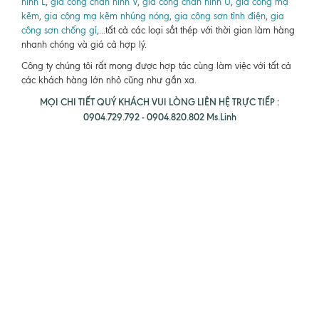
hình L
,
gia công chấn hình V
,
gia công chấn hình U
,
gia công mạ
kẽm
,
gia công mạ kẽm nhúng nóng
,
gia công sơn tỉnh điện
,
gia
công sơn chống gỉ
,...tất cả các loại sắt thép với thời gian làm hàng
nhanh chóng và giá cả hợp lý.
Công ty chúng tôi rất mong được hợp tác cùng làm việc với tất cả
các khách hàng lớn nhỏ cũng như gần xa.
MỌI CHI TIẾT QUÝ KHÁCH VUI LÒNG LIÊN HỆ TRỰC TIẾP :
0904.729.792 - 0904.820.802 Ms.Linh