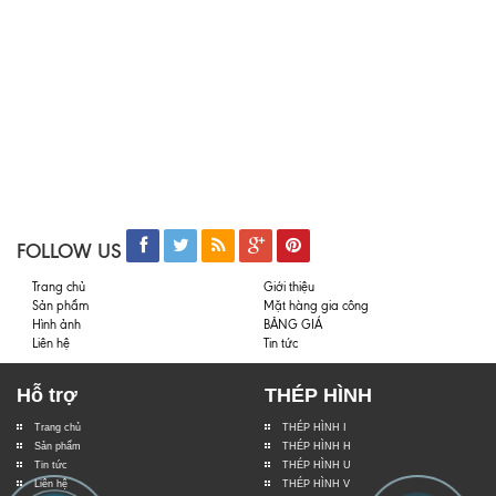
FOLLOW US
Trang chủ
Giới thiệu
Sản phẩm
Mặt hàng gia công
Hình ảnh
BẢNG GIÁ
Liên hệ
Tin tức
Hỗ trợ
THÉP HÌNH
Trang chủ
THÉP HÌNH I
Sản phẩm
THÉP HÌNH H
Tin tức
THÉP HÌNH U
Liên hệ
THÉP HÌNH V